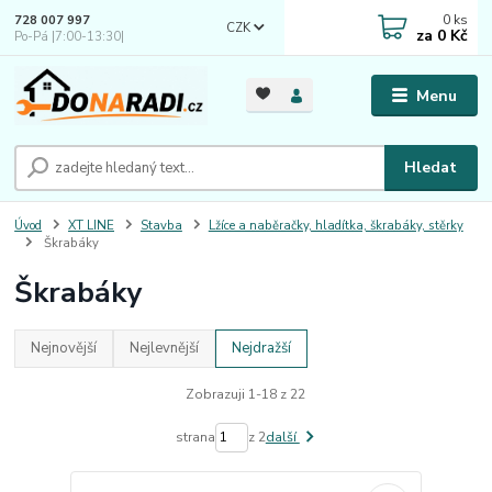
0
ks
728 007 997
CZK
za
0 Kč
Po-Pá |7:00-13:30|
Menu
Hledat
Úvod
XT LINE
Stavba
Lžíce a naběračky, hladítka, škrabáky, stěrky
Škrabáky
Škrabáky
Nejnovější
Nejlevnější
Nejdražší
Zobrazuji 1-18 z 22
strana
z 2
další