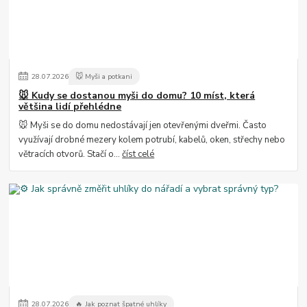
28
.
07
.
2026
🐭 Myši a potkani
🐭 Kudy se dostanou myši do domu? 10 míst, která
většina lidí přehlédne
🐭 Myši se do domu nedostávají jen otevřenými dveřmi. Často
využívají drobné mezery kolem potrubí, kabelů, oken, střechy nebo
větracích otvorů. Stačí o...
číst celé
28
.
07
.
2026
🔥 Jak poznat špatné uhlíky