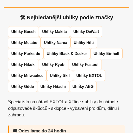
🛠 Nejhledanější uhlíky podle značky
Uhlíky Bosch
Uhlíky Makita
Uhlíky DeWalt
Uhlíky Metabo
Uhlíky Narex
Uhlíky Hilti
Uhlíky Parkside
Uhlíky Black & Decker
Uhlíky Einhell
Uhlíky Hikoki
Uhlíky Ryobi
Uhlíky Festool
Uhlíky Milwaukee
Uhlíky Skil
Uhlíky EXTOL
Uhlíky Güde
Uhlíky Hitachi
Uhlíky AEG
Specialista na nářadí EXTOL a XTline • uhlíky do nářadí •
odpuzovače škůdců • sklopce • vybavení pro dům, dílnu i
zahradu.
🚚 Odesíláme do 24 hodin