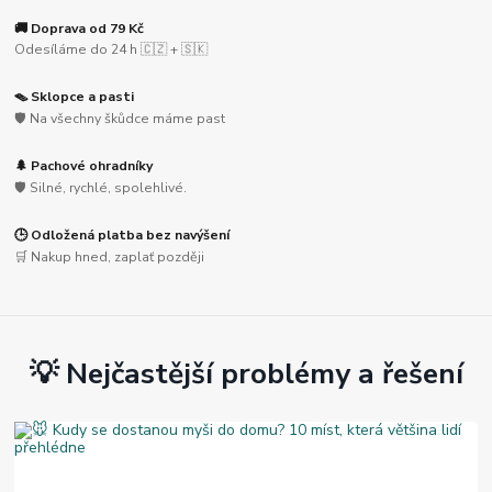
🚚 Doprava od 79 Kč
Odesíláme do 24 h 🇨🇿 + 🇸🇰
🪤 Sklopce a pasti
🛡️ Na všechny škůdce máme past
🌲 Pachové ohradníky
🛡️ Silné, rychlé, spolehlivé.
🕒 Odložená platba bez navýšení
🛒 Nakup hned, zaplať později
💡 Nejčastější problémy a řešení