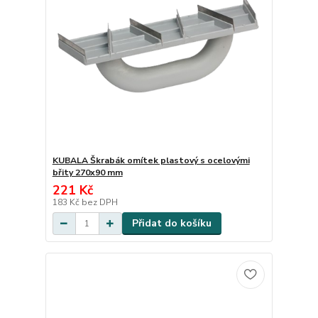
KUBALA Škrabák omítek plastový s ocelovými
břity 270x90 mm
221 Kč
183 Kč
bez DPH
Přidat do košíku