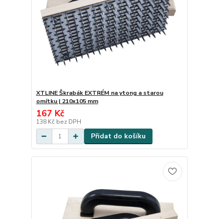
XTLINE Škrabák EXTRÉM na ytong a starou
omítku | 210x105 mm
167 Kč
138 Kč
bez DPH
Přidat do košíku