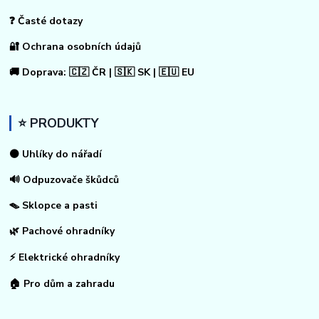
❓ Časté dotazy
🔐 Ochrana osobních údajů
🚚 Doprava: 🇨🇿 ČR | 🇸🇰 SK | 🇪🇺 EU
⭐ PRODUKTY
⚫ Uhlíky do nářadí
🔊 Odpuzovače škůdců
🪤 Sklopce a pasti
🌿 Pachové ohradníky
⚡
Elektrické ohradníky
🏠
Pro dům a zahradu