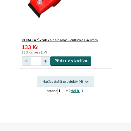
KUBALA Škrabka na barvy - cidlinka | 40 mm
133 Kč
110 Kč
bez DPH
Přidat do košíku
Načíst další produkty (4)
strana
z 2
další