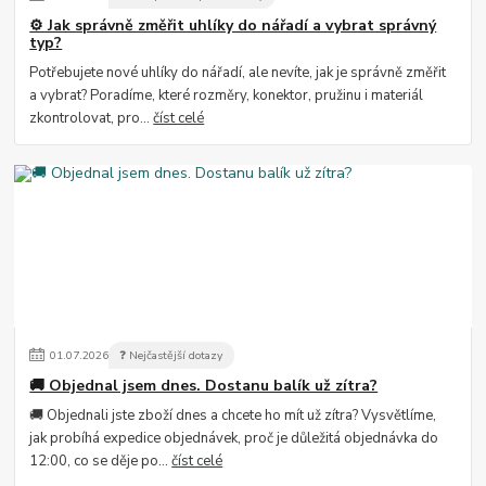
⚙️ Jak správně změřit uhlíky do nářadí a vybrat správný
typ?
Potřebujete nové uhlíky do nářadí, ale nevíte, jak je správně změřit
a vybrat? Poradíme, které rozměry, konektor, pružinu i materiál
zkontrolovat, pro...
číst celé
01
.
07
.
2026
❓ Nejčastější dotazy
🚚 Objednal jsem dnes. Dostanu balík už zítra?
🚚 Objednali jste zboží dnes a chcete ho mít už zítra? Vysvětlíme,
jak probíhá expedice objednávek, proč je důležitá objednávka do
12:00, co se děje po...
číst celé