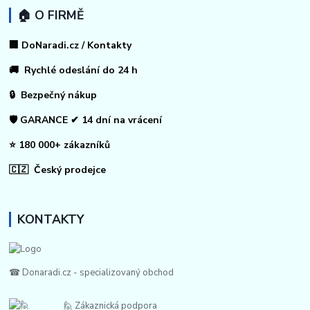
🏠 O FIRMĚ
🏢 DoNaradi.cz / Kontakty
🚚 Rychlé odeslání do 24 h
🔒 Bezpečný nákup
🛡️ GARANCE ✔ 14 dní na vrácení
⭐ 180 000+ zákazníků
🇨🇿 Český prodejce
KONTAKTY
☎ Donaradi.cz - specializovaný obchod
🙋 Zákaznická podpora