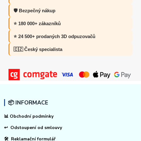
🛡️ Bezpečný nákup
⭐ 180 000+ zákazníků
⭐ 24 500+ prodaných 3D odpuzovačů
🇨🇿 Český specialista
📦 INFORMACE
📊
Obchodní podmínky
↩
Odstoupení od smlouvy
🛠 Reklamační formulář