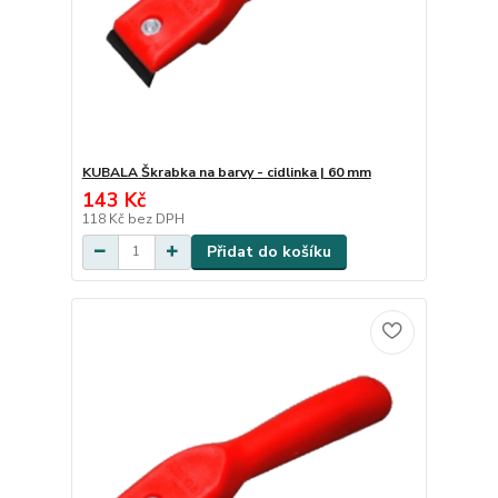
KUBALA Škrabka na barvy - cidlinka | 60 mm
143 Kč
118 Kč
bez DPH
Přidat do košíku