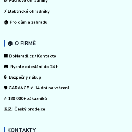
🌿 Pachové ohradníky
⚡
Elektrické ohradníky
🏠
Pro dům a zahradu
🏠 O FIRMĚ
🏢 DoNaradi.cz / Kontakty
🚚 Rychlé odeslání do 24 h
🔒 Bezpečný nákup
🛡️ GARANCE ✔ 14 dní na vrácení
⭐ 180 000+ zákazníků
🇨🇿 Český prodejce
KONTAKTY