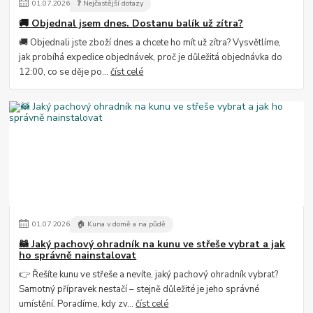
01
.
07
.
2026
❓ Nejčastější dotazy
🚚 Objednal jsem dnes. Dostanu balík už zítra?
🚚 Objednali jste zboží dnes a chcete ho mít už zítra? Vysvětlíme,
jak probíhá expedice objednávek, proč je důležitá objednávka do
12:00, co se děje po...
číst celé
01
.
07
.
2026
🏠 Kuna v domě a na půdě
🦝 Jaký pachový ohradník na kunu ve střeše vybrat a jak
ho správně nainstalovat
👉 Řešíte kunu ve střeše a nevíte, jaký pachový ohradník vybrat?
Samotný přípravek nestačí – stejně důležité je jeho správné
umístění. Poradíme, kdy zv...
číst celé