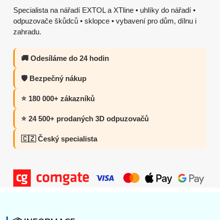
Specialista na nářadí EXTOL a XTline • uhlíky do nářadí •
odpuzovače škůdců • sklopce • vybavení pro dům, dílnu i
zahradu.
🚚 Odesíláme do 24 hodin
🛡️ Bezpečný nákup
⭐ 180 000+ zákazníků
⭐ 24 500+ prodaných 3D odpuzovačů
🇨🇿 Český specialista