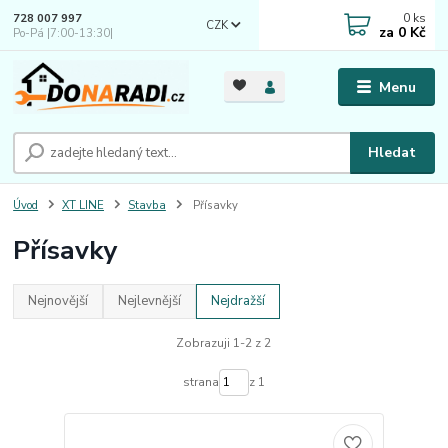
0
ks
728 007 997
CZK
za
0 Kč
Po-Pá |7:00-13:30|
Menu
Hledat
Úvod
XT LINE
Stavba
Přísavky
Přísavky
Nejnovější
Nejlevnější
Nejdražší
Zobrazuji 1-2 z 2
strana
z 1