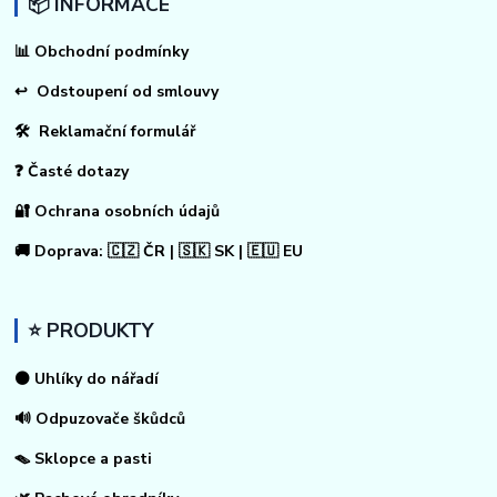
📦 INFORMACE
📊
Obchodní podmínky
↩
Odstoupení od smlouvy
🛠 Reklamační formulář
❓ Časté dotazy
🔐 Ochrana osobních údajů
🚚 Doprava: 🇨🇿 ČR | 🇸🇰 SK | 🇪🇺 EU
⭐ PRODUKTY
⚫ Uhlíky do nářadí
🔊 Odpuzovače škůdců
🪤 Sklopce a pasti