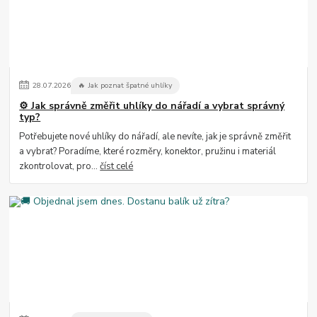
28
.
07
.
2026
🔥 Jak poznat špatné uhlíky
⚙️ Jak správně změřit uhlíky do nářadí a vybrat správný
typ?
Potřebujete nové uhlíky do nářadí, ale nevíte, jak je správně změřit
a vybrat? Poradíme, které rozměry, konektor, pružinu i materiál
zkontrolovat, pro...
číst celé