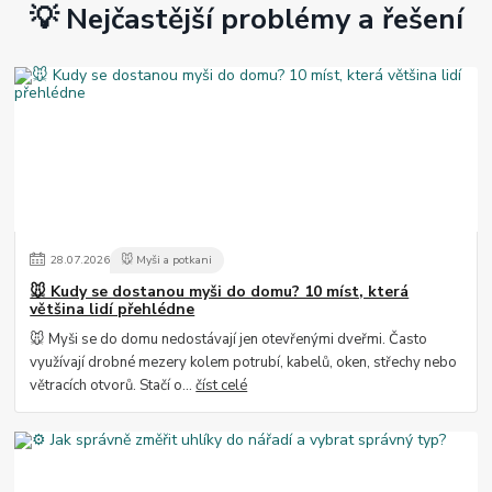
💡 Nejčastější problémy a řešení
28
.
07
.
2026
🐭 Myši a potkani
🐭 Kudy se dostanou myši do domu? 10 míst, která
většina lidí přehlédne
🐭 Myši se do domu nedostávají jen otevřenými dveřmi. Často
využívají drobné mezery kolem potrubí, kabelů, oken, střechy nebo
větracích otvorů. Stačí o...
číst celé