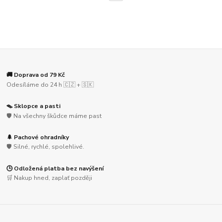
🚚 Doprava od 79 Kč
Odesíláme do 24 h 🇨🇿 + 🇸🇰
🪤 Sklopce a pasti
🛡️ Na všechny škůdce máme past
🌲 Pachové ohradníky
🛡️ Silné, rychlé, spolehlivé.
🕒 Odložená platba bez navýšení
🛒 Nakup hned, zaplať později