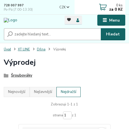
0
ks
728 007 997
CZK
za
0 Kč
Po-Pá |7:00-13:30|
Menu
Hledat
Úvod
XT LINE
Dílna
Výprodej
Výprodej
Šroubováky
Nejnovější
Nejlevnější
Nejdražší
Zobrazuji 1-1 z 1
strana
z 1