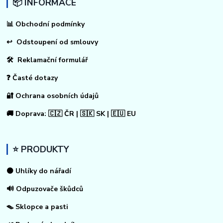
📦 INFORMACE
📊
Obchodní podmínky
↩
Odstoupení od smlouvy
🛠 Reklamační formulář
❓ Časté dotazy
🔐 Ochrana osobních údajů
🚚 Doprava: 🇨🇿 ČR | 🇸🇰 SK | 🇪🇺 EU
⭐ PRODUKTY
⚫ Uhlíky do nářadí
🔊 Odpuzovače škůdců
🪤 Sklopce a pasti