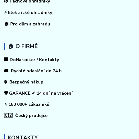
🌿 Pachové ohradníky
⚡
Elektrické ohradníky
🏠
Pro dům a zahradu
🏠 O FIRMĚ
🏢 DoNaradi.cz / Kontakty
🚚 Rychlé odeslání do 24 h
🔒 Bezpečný nákup
🛡️ GARANCE ✔ 14 dní na vrácení
⭐ 180 000+ zákazníků
🇨🇿 Český prodejce
KONTAKTY