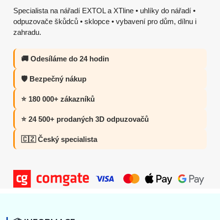
Specialista na nářadí EXTOL a XTline • uhlíky do nářadí •
odpuzovače škůdců • sklopce • vybavení pro dům, dílnu i
zahradu.
🚚 Odesíláme do 24 hodin
🛡️ Bezpečný nákup
⭐ 180 000+ zákazníků
⭐ 24 500+ prodaných 3D odpuzovačů
🇨🇿 Český specialista