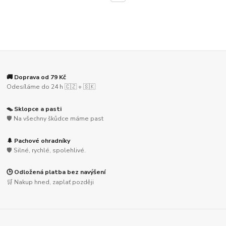
🚚 Doprava od 79 Kč
Odesíláme do 24 h 🇨🇿 + 🇸🇰
🪤 Sklopce a pasti
🛡️ Na všechny škůdce máme past
🌲 Pachové ohradníky
🛡️ Silné, rychlé, spolehlivé.
🕒 Odložená platba bez navýšení
🛒 Nakup hned, zaplať později