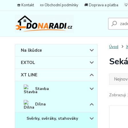
☎️ Kontakt
📜 Obchodní podmínky
🚚 Doprava a platba
💡
Úvod
X
Na škůdce
Seká
EXTOL
XT LINE
Nejnově
Stavba
Zobrazuji 
Dílna
Svěrky, svěráky, stahováky