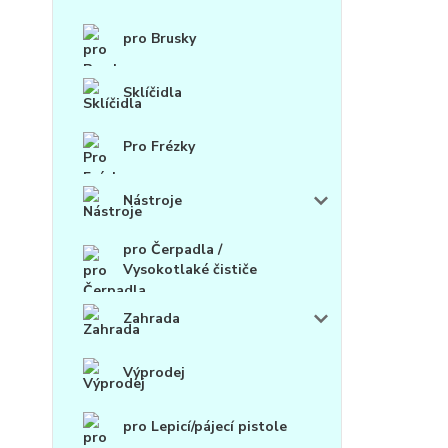
pro Brusky
Sklíčidla
Pro Frézky
Nástroje
pro Čerpadla /
Vysokotlaké čističe
Zahrada
Výprodej
pro Lepicí/pájecí pistole