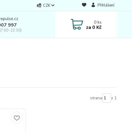
Přihlášení
CZK
repulse.cz
0
ks
007 997
za
0 Kč
|7:00-13:30|
strana
z 1