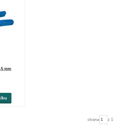
4,5 mm
šíku
strana
z 1