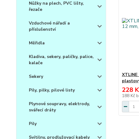
Nůžky na plech, PVC lišty,
řezače
Vzduchové nářadí a
příslušenství
Měřidla
Kladiva, sekery, paličky, palice,
kalače
XTLINE 
Sekery
plastov
228 K
Pily, pilky, pilové listy
188 Kč
b
Plynové soupravy, elektrody,
svářecí dráty
Pily
Svítilny, prodlužovací kabely