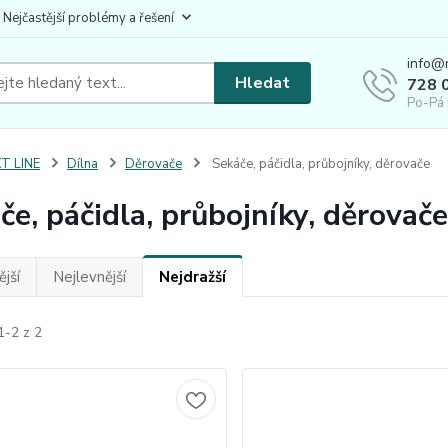
 Nejčastější problémy a řešení
info@
Hledat
728 
Po-Pá 
T LINE
Dílna
Děrovače
Sekáče, páčidla, průbojníky, děrovače
če, páčidla, průbojníky, děrovače
jší
Nejlevnější
Nejdražší
1-2 z 2