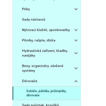
Pilky
Sady nástavců
Nýtovací kleště, sponkovačky
Pilníky, rašple, dláta
Hydraulická zařízení, kladky,
navijáky
Boxy, organizéry, závěsné
systémy
Děrovače
Sekáče, páčidla, průbojníky,
děrovače
Sady pojistek, kroužků,