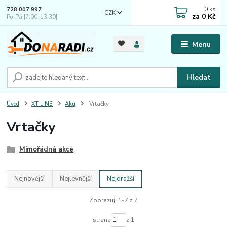
0
ks
728 007 997
CZK
za
0 Kč
Po-Pá |7:00-13:30|
Menu
Hledat
Úvod
XT LINE
Aku
Vrtačky
Vrtačky
Mimořádná akce
Nejnovější
Nejlevnější
Nejdražší
Zobrazuji 1-7 z 7
strana
z 1