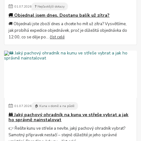
01
.
07
.
2026
❓ Nejčastější dotazy
🚚 Objednal jsem dnes. Dostanu balík už zítra?
🚚 Objednali jste zboží dnes a chcete ho mít už zítra? Vysvětlíme,
jak probíhá expedice objednávek, proč je důležitá objednávka do
12:00, co se děje po...
číst celé
01
.
07
.
2026
🏠 Kuna v domě a na půdě
🦝 Jaký pachový ohradník na kunu ve střeše vybrat a jak
ho správně nainstalovat
👉 Řešíte kunu ve střeše a nevíte, jaký pachový ohradník vybrat?
Samotný přípravek nestačí – stejně důležité je jeho správné