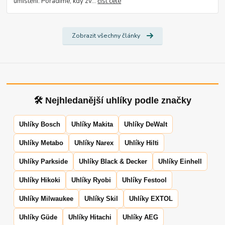
umístění. Poradíme, kdy zv...
číst celé
Zobrazit všechny články
🛠 Nejhledanější uhlíky podle značky
Uhlíky Bosch
Uhlíky Makita
Uhlíky DeWalt
Uhlíky Metabo
Uhlíky Narex
Uhlíky Hilti
Uhlíky Parkside
Uhlíky Black & Decker
Uhlíky Einhell
Uhlíky Hikoki
Uhlíky Ryobi
Uhlíky Festool
Uhlíky Milwaukee
Uhlíky Skil
Uhlíky EXTOL
Uhlíky Güde
Uhlíky Hitachi
Uhlíky AEG