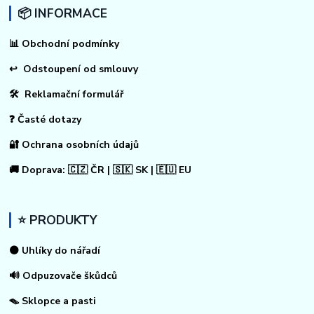
📦 INFORMACE
📊
Obchodní podmínky
↩
Odstoupení od smlouvy
🛠 Reklamační formulář
❓ Časté dotazy
🔐 Ochrana osobních údajů
🚚 Doprava: 🇨🇿 ČR | 🇸🇰 SK | 🇪🇺 EU
⭐ PRODUKTY
⚫ Uhlíky do nářadí
🔊 Odpuzovače škůdců
🪤 Sklopce a pasti