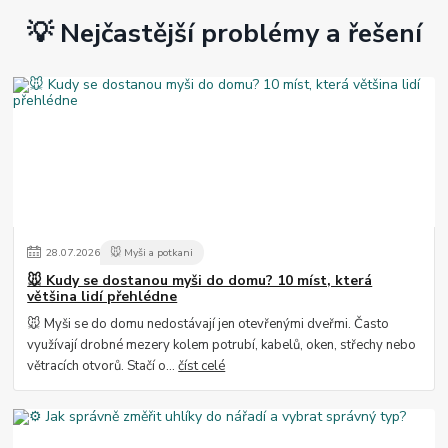
💡 Nejčastější problémy a řešení
28
.
07
.
2026
🐭 Myši a potkani
🐭 Kudy se dostanou myši do domu? 10 míst, která
většina lidí přehlédne
🐭 Myši se do domu nedostávají jen otevřenými dveřmi. Často
využívají drobné mezery kolem potrubí, kabelů, oken, střechy nebo
větracích otvorů. Stačí o...
číst celé