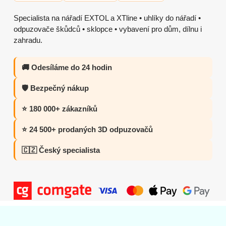
Specialista na nářadí EXTOL a XTline • uhlíky do nářadí •
odpuzovače škůdců • sklopce • vybavení pro dům, dílnu i
zahradu.
🚚 Odesíláme do 24 hodin
🛡️ Bezpečný nákup
⭐ 180 000+ zákazníků
⭐ 24 500+ prodaných 3D odpuzovačů
🇨🇿 Český specialista