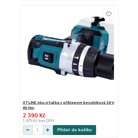
XTLINE Aku vrtačka s příklepem bezuhlíková 18 V,
65 Nm
2 390 Kč
1 975 Kč
bez DPH
Přidat do košíku