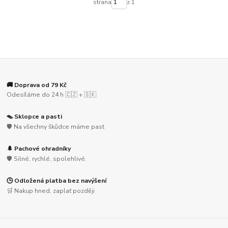
strana
z 1
🚚 Doprava od 79 Kč
Odesíláme do 24 h 🇨🇿 + 🇸🇰
🪤 Sklopce a pasti
🛡️ Na všechny škůdce máme past
🌲 Pachové ohradníky
🛡️ Silné, rychlé, spolehlivé.
🕒 Odložená platba bez navýšení
🛒 Nakup hned, zaplať později