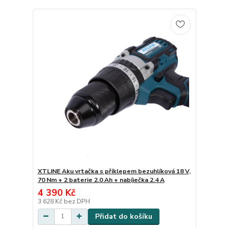
XTLINE Aku vrtačka s příklepem bezuhlíková 18 V,
70 Nm + 2 baterie 2.0 Ah + nabíječka 2.4 A
4 390 Kč
3 628 Kč
bez DPH
Přidat do košíku