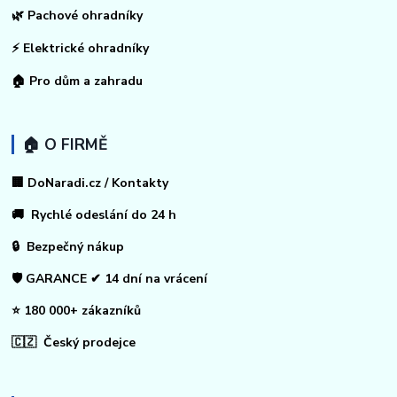
🌿 Pachové ohradníky
⚡
Elektrické ohradníky
🏠
Pro dům a zahradu
🏠 O FIRMĚ
🏢 DoNaradi.cz / Kontakty
🚚 Rychlé odeslání do 24 h
🔒 Bezpečný nákup
🛡️ GARANCE ✔ 14 dní na vrácení
⭐ 180 000+ zákazníků
🇨🇿 Český prodejce