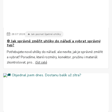
28
.
07
.
2026
🔥 Jak poznat špatné uhlíky
⚙️ Jak správně změřit uhlíky do nářadí a vybrat správný
typ?
Potřebujete nové uhlíky do nářadí, ale nevíte, jak je správně změřit
a vybrat? Poradíme, které rozměry, konektor, pružinu i materiál
zkontrolovat, pro...
číst celé