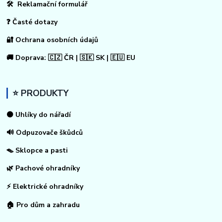
🛠 Reklamační formulář
❓ Časté dotazy
🔐 Ochrana osobních údajů
🚚 Doprava: 🇨🇿 ČR | 🇸🇰 SK | 🇪🇺 EU
⭐ PRODUKTY
⚫ Uhlíky do nářadí
🔊 Odpuzovače škůdců
🪤 Sklopce a pasti
🌿 Pachové ohradníky
⚡
Elektrické ohradníky
🏠
Pro dům a zahradu