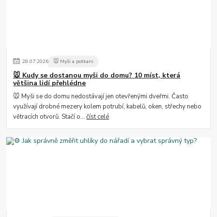
28
.
07
.
2026
🐭 Myši a potkani
🐭 Kudy se dostanou myši do domu? 10 míst, která
většina lidí přehlédne
🐭 Myši se do domu nedostávají jen otevřenými dveřmi. Často
využívají drobné mezery kolem potrubí, kabelů, oken, střechy nebo
větracích otvorů. Stačí o...
číst celé