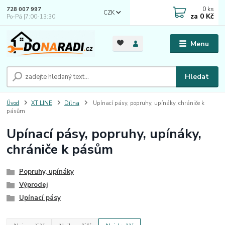
0
ks
728 007 997
CZK
za
0 Kč
Po-Pá |7:00-13:30|
Menu
Hledat
Úvod
XT LINE
Dílna
Upínací pásy, popruhy, upínáky, chrániče k
pásům
Upínací pásy, popruhy, upínáky,
chrániče k pásům
Popruhy, upínáky
Výprodej
Upínací pásy