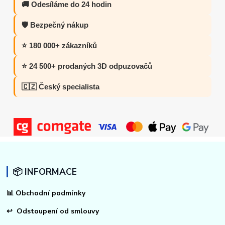
🚚 Odesíláme do 24 hodin
🛡️ Bezpečný nákup
⭐ 180 000+ zákazníků
⭐ 24 500+ prodaných 3D odpuzovačů
🇨🇿 Český specialista
📦 INFORMACE
📊
Obchodní podmínky
↩
Odstoupení od smlouvy