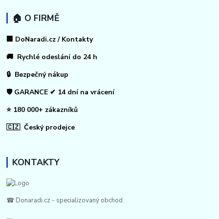
🏠 O FIRMĚ
🏢 DoNaradi.cz / Kontakty
🚚 Rychlé odeslání do 24 h
🔒 Bezpečný nákup
🛡️ GARANCE ✔ 14 dní na vrácení
⭐ 180 000+ zákazníků
🇨🇿 Český prodejce
KONTAKTY
☎ Donaradi.cz - specializovaný obchod