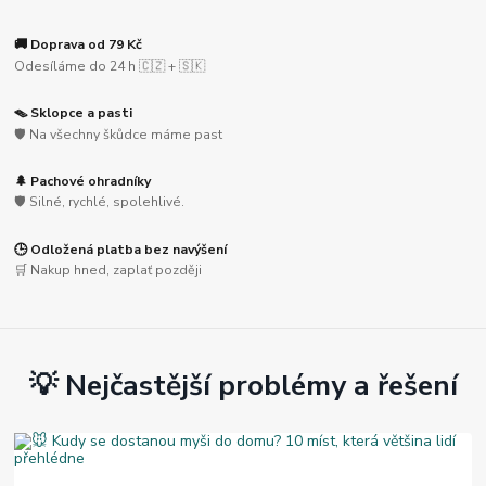
🚚 Doprava od 79 Kč
Odesíláme do 24 h 🇨🇿 + 🇸🇰
🪤 Sklopce a pasti
🛡️ Na všechny škůdce máme past
🌲 Pachové ohradníky
🛡️ Silné, rychlé, spolehlivé.
🕒 Odložená platba bez navýšení
🛒 Nakup hned, zaplať později
💡 Nejčastější problémy a řešení