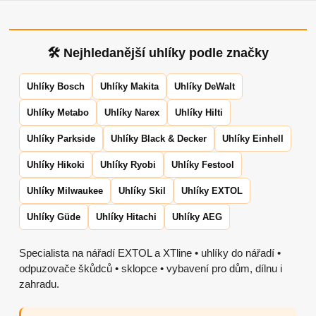
🛠 Nejhledanější uhlíky podle značky
Uhlíky Bosch
Uhlíky Makita
Uhlíky DeWalt
Uhlíky Metabo
Uhlíky Narex
Uhlíky Hilti
Uhlíky Parkside
Uhlíky Black & Decker
Uhlíky Einhell
Uhlíky Hikoki
Uhlíky Ryobi
Uhlíky Festool
Uhlíky Milwaukee
Uhlíky Skil
Uhlíky EXTOL
Uhlíky Güde
Uhlíky Hitachi
Uhlíky AEG
Specialista na nářadí EXTOL a XTline • uhlíky do nářadí •
odpuzovače škůdců • sklopce • vybavení pro dům, dílnu i
zahradu.