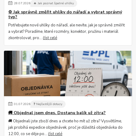
28
.
07
.
2026
🔥 Jak poznat špatné uhlíky
⚙️ Jak správně změřit uhlíky do nářadí a vybrat správný
typ?
Potřebujete nové uhlíky do nářadí, ale nevíte, jak je správně změřit
a vybrat? Poradíme, které rozměry, konektor, pružinu i materiál
zkontrolovat, pro...
číst celé
01
.
07
.
2026
❓ Nejčastější dotazy
🚚 Objednal jsem dnes. Dostanu balík už zítra?
🚚 Objednali jste zboží dnes a chcete ho mít už zítra? Vysvětlíme,
jak probíhá expedice objednávek, proč je důležitá objednávka do
12:00, co se děje po...
číst celé