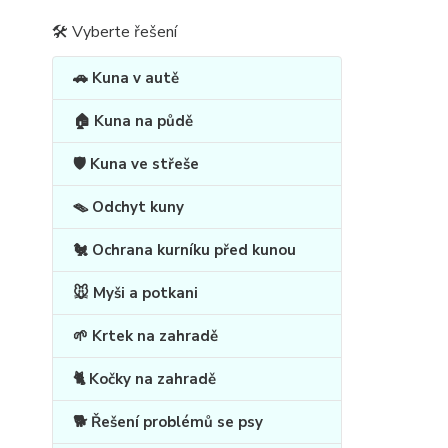
🛠 Vyberte řešení
🚗 Kuna v autě
🏠 Kuna na půdě
🛡️ Kuna ve střeše
🪤 Odchyt kuny
🐔 Ochrana kurníku před kunou
🐭 Myši a potkani
🌱 Krtek na zahradě
🐈 Kočky na zahradě
🐕 Řešení problémů se psy