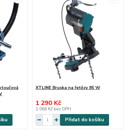
otoučová
XTLINE Bruska na řetězy 85 W
W
1 290 Kč
1 066 Kč
bez DPH
šíku
Přidat do košíku