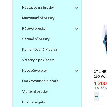
Nástavce na brusky
Multifunkční brusky
Pásové brusky
Satinační brusky
Kombinovaná kladiva
Vrtačky s příklepem
Kotoučové pily
XTLINE 
150 W, 
Horkovzdušné pistole
1 200
992 Kč
b
Vibrační brusky
Pokosové pily