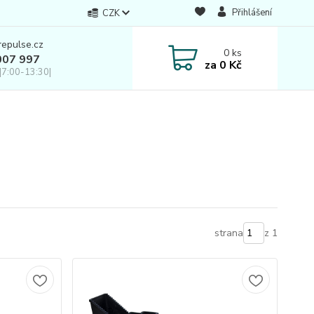
Přihlášení
CZK
repulse.cz
0
ks
007 997
za
0 Kč
|7:00-13:30|
strana
z 1