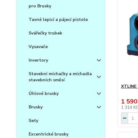
pro Brusky
Tavné lepicí a pájecí pistole
Svářečky trubek
Vysavače
Invertory
Stavební míchačky a míchadla
stavebních směsí
XTLINE 
Úhlové brusky
1 590
Brusky
1 314 K
Sety
Excentrické brusky