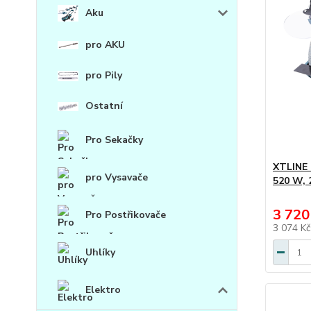
Aku
pro AKU
pro Pily
Ostatní
Pro Sekačky
XTLINE 
pro Vysavače
520 W, 
3 720
Pro Postřikovače
3 074 K
Uhlíky
Elektro