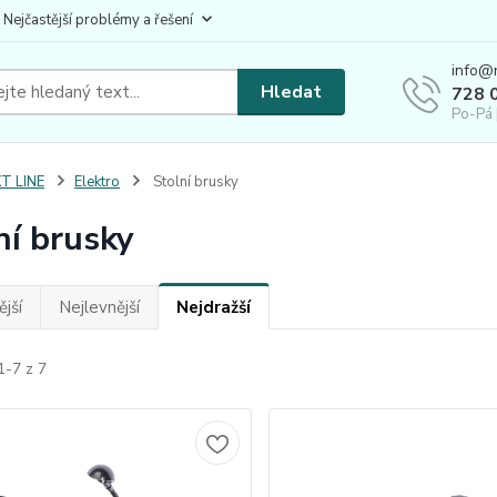
 Nejčastější problémy a řešení
info@
Hledat
728 
Po-Pá 
T LINE
Elektro
Stolní brusky
ní brusky
jší
Nejlevnější
Nejdražší
1-7 z 7