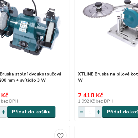
Bruska stolní dvoukotoučová
XTLINE Bruska na pilové ko
200 mm + svítidlo 3 W
W
 Kč
2 410 Kč
č
bez DPH
1 992 Kč
bez DPH
Přidat do košíku
Přidat do ko