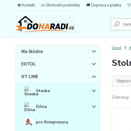
☎️ Kontakt
📜 Obchodní podmínky
🚚 Doprava a platba
💡
Úvod
X
Na škůdce
Stol
EXTOL
XT LINE
Nejnově
Stavba
Zobrazuji 
Dílna
pro Kompresory