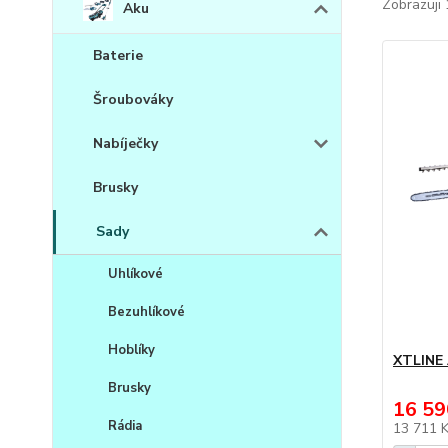
Zobrazuji 
Aku
Baterie
Šroubováky
Nabíječky
Brusky
Sady
Uhlíkové
Bezuhlíkové
Hoblíky
XTLINE 
Brusky
16 59
Rádia
13 711 