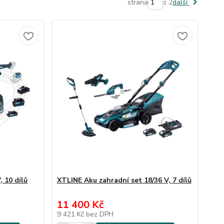
strana
z 2
další
 10 dílů
XTLINE Aku zahradní set 18/36 V, 7 dílů
11 400 Kč
9 421 Kč
bez DPH