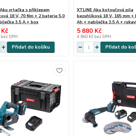
Aku vrtačka s příklepem
XTLINE Aku kotoučová pila
ová 18 V, 70 Nm + 2 baterie 5.0
bezuhlíková 18 V, 165 mm + 
bíječka 3.5 A + box
Ah + nabíječka 3.5 A + rukav
 Kč
5 880 Kč
č
bez DPH
4 860 Kč
bez DPH
Přidat do košíku
Přidat do ko