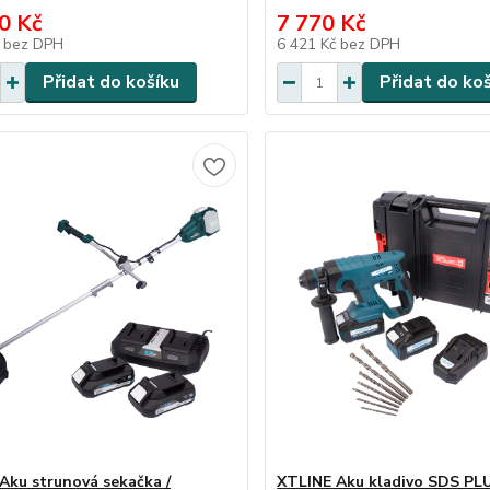
0 Kč
7 770 Kč
č
bez DPH
6 421 Kč
bez DPH
Přidat do košíku
Přidat do ko
Aku strunová sekačka /
XTLINE Aku kladivo SDS PLU