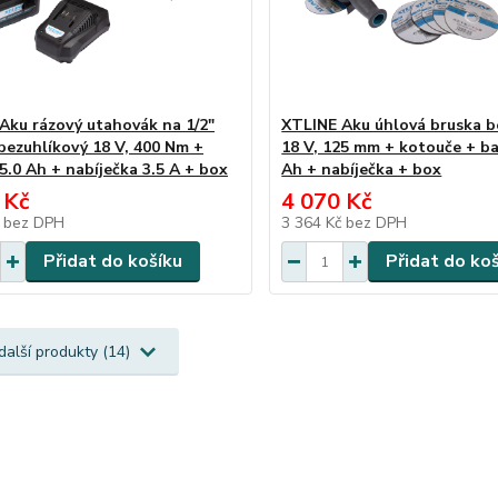
Aku rázový utahovák na 1/2"
XTLINE Aku úhlová bruska b
 bezuhlíkový 18 V, 400 Nm +
18 V, 125 mm + kotouče + ba
5.0 Ah + nabíječka 3.5 A + box
Ah + nabíječka + box
 Kč
4 070 Kč
č
bez DPH
3 364 Kč
bez DPH
Přidat do košíku
Přidat do ko
další produkty (14)