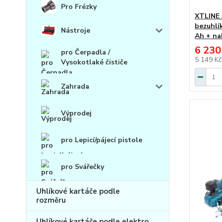
Pro Frézky
XTLINE 
bezuhlík
Nástroje
Ah + na
6 230
pro Čerpadla /
5 149 K
Vysokotlaké čističe
Zahrada
Výprodej
pro Lepicí/pájecí pistole
pro Svářečky
Uhlíkové kartáče podle
rozměru
Uhlíkové kartáče podle elektro