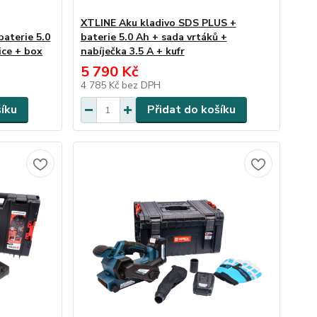
XTLINE Aku kladivo SDS PLUS +
baterie 5.0
baterie 5.0 Ah + sada vrtáků +
ice + box
nabíječka 3.5 A + kufr
5 790 Kč
4 785 Kč
bez DPH
šíku
Přidat do košíku