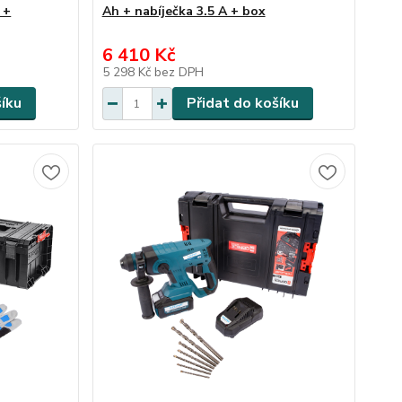
 +
Ah + nabíječka 3.5 A + box
6 410 Kč
5 298 Kč
bez DPH
šíku
Přidat do košíku