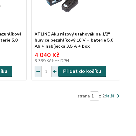
ezuhlíková
XTLINE Aku rázový utahovák na 1/2"
terie 5.0
hlavice bezuhlíkový 18 V + baterie 5.0
Ah + nabíječka 3.5 A + box
4 040 Kč
3 339 Kč
bez DPH
šíku
Přidat do košíku
strana
z 2
další