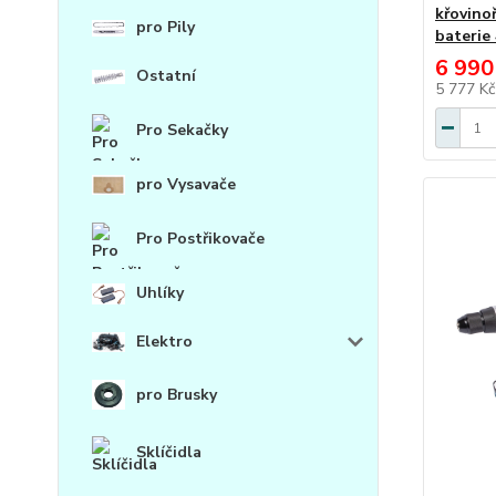
křovino
pro Pily
baterie 
6 990
Ostatní
5 777 K
Pro Sekačky
pro Vysavače
Pro Postřikovače
Uhlíky
Elektro
pro Brusky
Sklíčidla