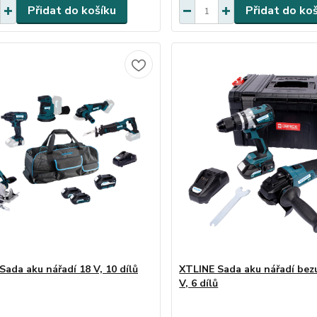
Přidat do košíku
Přidat do ko
Sada aku nářadí 18 V, 10 dílů
XTLINE Sada aku nářadí bez
V, 6 dílů