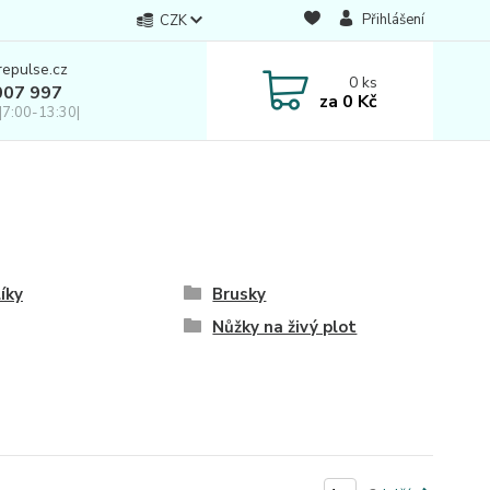
Přihlášení
CZK
repulse.cz
0
ks
007 997
za
0 Kč
|7:00-13:30|
íky
Brusky
Nůžky na živý plot