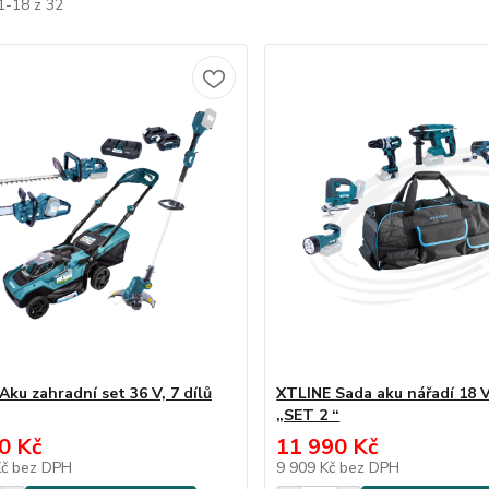
1-18 z 32
Aku zahradní set 36 V, 7 dílů
XTLINE Sada aku nářadí 18 V,
„SET 2 “
0 Kč
11 990 Kč
Kč
bez DPH
9 909 Kč
bez DPH