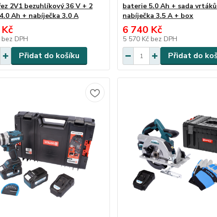
řez 2V1 bezuhlíkový 36 V + 2
baterie 5.0 Ah + sada vrtáků
4.0 Ah + nabíječka 3.0 A
nabíječka 3.5 A + box
 Kč
6 740 Kč
č
bez DPH
5 570 Kč
bez DPH
Přidat do košíku
Přidat do ko