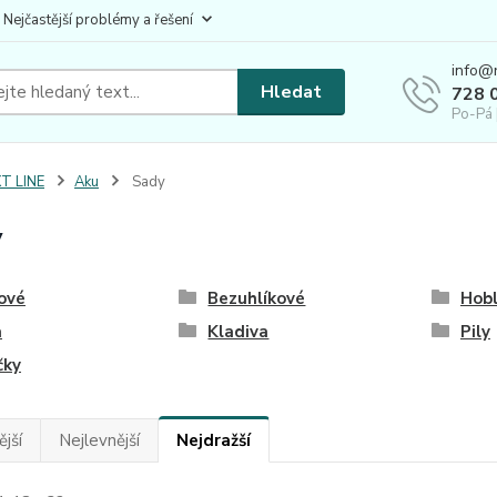
 Nejčastější problémy a řešení
info@
Hledat
728 
Po-Pá 
T LINE
Aku
Sady
y
ové
Bezuhlíkové
Hobl
a
Kladiva
Pily
čky
jší
Nejlevnější
Nejdražší