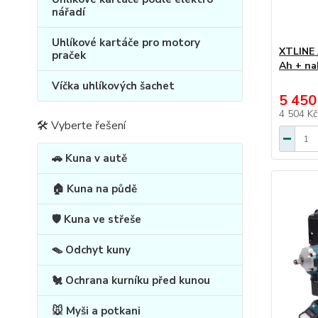
nářadí
Uhlíkové kartáče pro motory
XTLINE 
praček
Ah + nab
Víčka uhlíkových šachet
5 450
4 504 K
🛠 Vyberte řešení
🚗 Kuna v autě
🏠 Kuna na půdě
🛡️ Kuna ve střeše
🪤 Odchyt kuny
🐔 Ochrana kurníku před kunou
🐭 Myši a potkani