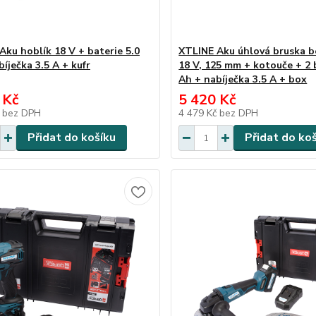
Aku hoblík 18 V + baterie 5.0
XTLINE Aku úhlová bruska b
íječka 3.5 A + kufr
18 V, 125 mm + kotouče + 2 
Ah + nabíječka 3.5 A + box
 Kč
5 420 Kč
č
bez DPH
4 479 Kč
bez DPH
Přidat do košíku
Přidat do ko