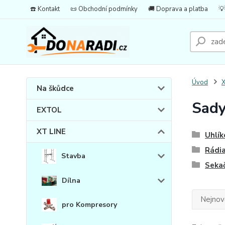
☎️ Kontakt
📜 Obchodní podmínky
🚚 Doprava a platba
💡
Úvod
X
Na škůdce
Sad
EXTOL
XT LINE
Uhlík
Rádi
Stavba
Seka
Dílna
Nejnově
pro Kompresory