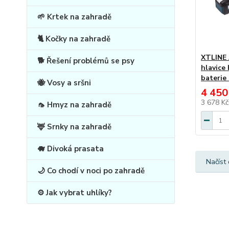
🌱 Krtek na zahradě
🐈 Kočky na zahradě
XTLINE 
🐕 Řešení problémů se psy
hlavice
baterie 
🐝 Vosy a sršni
4 450
3 678 K
🦟 Hmyz na zahradě
🦌 Srnky na zahradě
🐗 Divoká prasata
Načíst 
🌙 Co chodí v noci po zahradě
⚙️ Jak vybrat uhlíky?