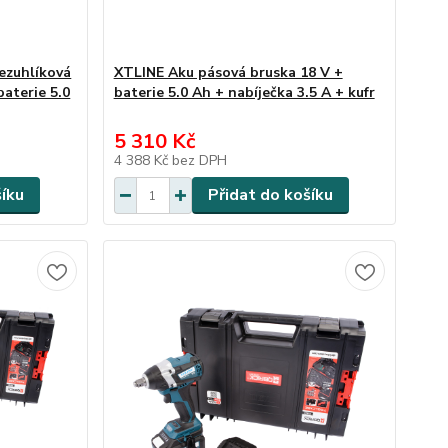
ezuhlíková
XTLINE Aku pásová bruska 18 V +
baterie 5.0
baterie 5.0 Ah + nabíječka 3.5 A + kufr
5 310 Kč
4 388 Kč
bez DPH
šíku
Přidat do košíku