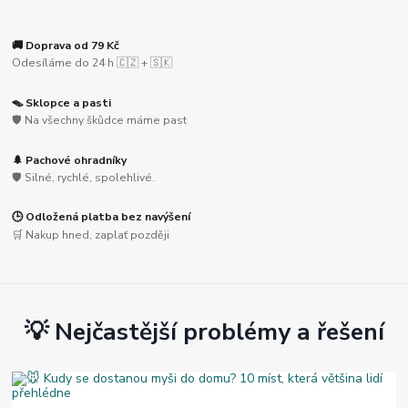
🚚 Doprava od 79 Kč
Odesíláme do 24 h 🇨🇿 + 🇸🇰
🪤 Sklopce a pasti
🛡️ Na všechny škůdce máme past
🌲 Pachové ohradníky
🛡️ Silné, rychlé, spolehlivé.
🕒 Odložená platba bez navýšení
🛒 Nakup hned, zaplať později
💡 Nejčastější problémy a řešení