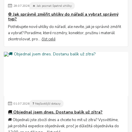
28
.
07
.
2026
🔥 Jak poznat špatné uhlíky
⚙️ Jak správně změřit uhlíky do nářadí a vybrat správný
typ?
Potřebujete nové uhlíky do nářadí, ale nevíte, jak je správně změřit
a vybrat? Poradíme, které rozměry, konektor, pružinu i materiál
zkontrolovat, pro...
číst celé
01
.
07
.
2026
❓ Nejčastější dotazy
🚚 Objednal jsem dnes. Dostanu balík už zítra?
🚚 Objednali jste zboží dnes a chcete ho mít už zítra? Vysvětlíme,
jak probíhá expedice objednávek, proč je důležitá objednávka do