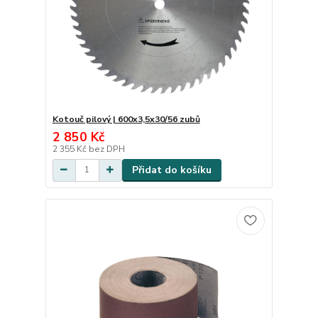
Kotouč pilový | 600x3,5x30/56 zubů
2 850 Kč
2 355 Kč
bez DPH
Přidat do košíku