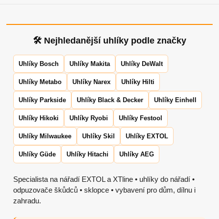
🛠 Nejhledanější uhlíky podle značky
Uhlíky Bosch
Uhlíky Makita
Uhlíky DeWalt
Uhlíky Metabo
Uhlíky Narex
Uhlíky Hilti
Uhlíky Parkside
Uhlíky Black & Decker
Uhlíky Einhell
Uhlíky Hikoki
Uhlíky Ryobi
Uhlíky Festool
Uhlíky Milwaukee
Uhlíky Skil
Uhlíky EXTOL
Uhlíky Güde
Uhlíky Hitachi
Uhlíky AEG
Specialista na nářadí EXTOL a XTline • uhlíky do nářadí •
odpuzovače škůdců • sklopce • vybavení pro dům, dílnu i
zahradu.