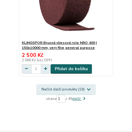
KLINGSPOR Brusná vliesová role NRO 400 |
150x10000 mm, very fine general purpose
2 500 Kč
2 066 Kč
bez DPH
Přidat do košíku
Načíst další produkty (18)
strana
z 49
další