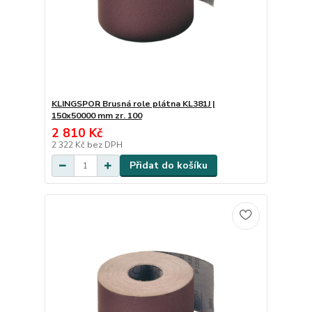
KLINGSPOR Brusná role plátna KL381J |
150x50000 mm zr. 100
2 810 Kč
2 322 Kč
bez DPH
Přidat do košíku