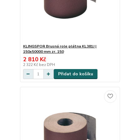
KLINGSPOR Brusná role plátna KL381J |
150x50000 mm zr. 150
2 810 Kč
2 322 Kč
bez DPH
Přidat do košíku