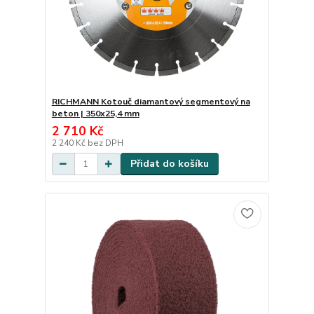
RICHMANN Kotouč diamantový segmentový na
beton | 350x25,4 mm
2 710 Kč
2 240 Kč
bez DPH
Přidat do košíku