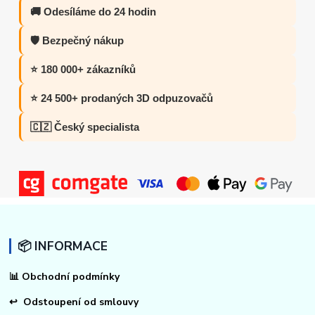
🚚 Odesíláme do 24 hodin
🛡️ Bezpečný nákup
⭐ 180 000+ zákazníků
⭐ 24 500+ prodaných 3D odpuzovačů
🇨🇿 Český specialista
📦 INFORMACE
📊
Obchodní podmínky
↩
Odstoupení od smlouvy