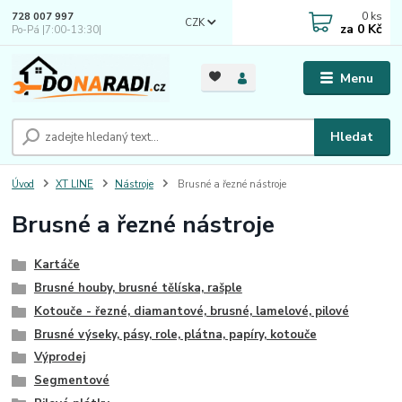
0
ks
728 007 997
CZK
za
0 Kč
Po-Pá |7:00-13:30|
Menu
Hledat
Úvod
XT LINE
Nástroje
Brusné a řezné nástroje
Brusné a řezné nástroje
Kartáče
Brusné houby, brusné tělíska, rašple
Kotouče - řezné, diamantové, brusné, lamelové, pilové
Brusné výseky, pásy, role, plátna, papíry, kotouče
Výprodej
Segmentové