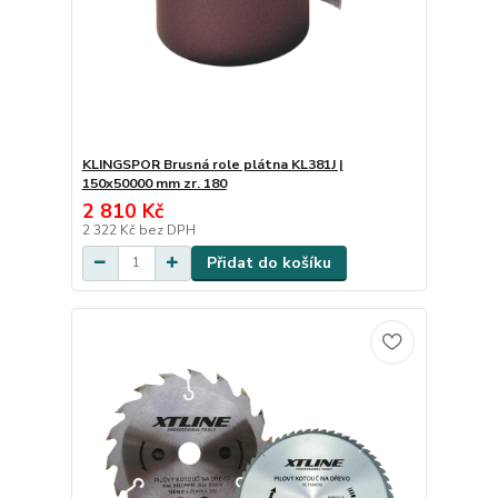
KLINGSPOR Brusná role plátna KL381J |
150x50000 mm zr. 180
2 810 Kč
2 322 Kč
bez DPH
Přidat do košíku