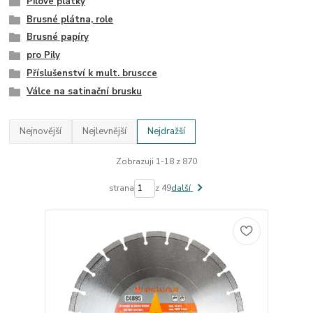
Pilové plátky
Brusné plátna, role
Brusné papíry
pro Pily
Příslušenství k mult. bruscce
Válce na satinační brusku
Nejnovější
Nejlevnější
Nejdražší
Zobrazuji 1-18 z 870
strana
z 49
další