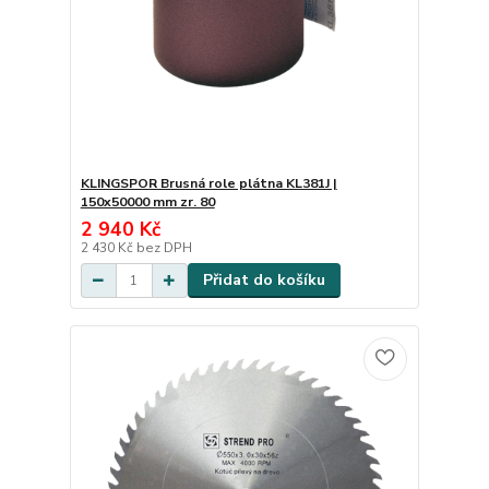
KLINGSPOR Brusná role plátna KL381J |
150x50000 mm zr. 80
2 940 Kč
2 430 Kč
bez DPH
Přidat do košíku