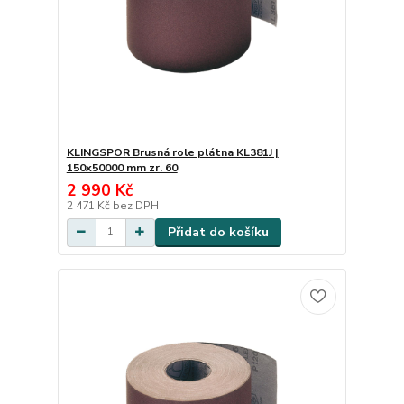
KLINGSPOR Brusná role plátna KL381J |
150x50000 mm zr. 60
2 990 Kč
2 471 Kč
bez DPH
Přidat do košíku