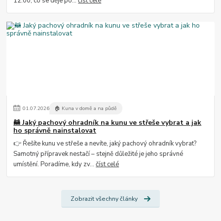
12:00, co se děje po...
číst celé
01
.
07
.
2026
🏠 Kuna v domě a na půdě
🦝 Jaký pachový ohradník na kunu ve střeše vybrat a jak
ho správně nainstalovat
👉 Řešíte kunu ve střeše a nevíte, jaký pachový ohradník vybrat?
Samotný přípravek nestačí – stejně důležité je jeho správné
umístění. Poradíme, kdy zv...
číst celé
Zobrazit všechny články