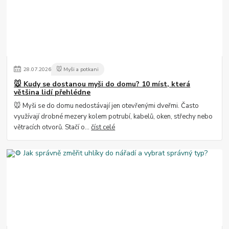
28
.
07
.
2026
🐭 Myši a potkani
🐭 Kudy se dostanou myši do domu? 10 míst, která
většina lidí přehlédne
🐭 Myši se do domu nedostávají jen otevřenými dveřmi. Často
využívají drobné mezery kolem potrubí, kabelů, oken, střechy nebo
větracích otvorů. Stačí o...
číst celé