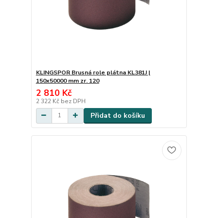
KLINGSPOR Brusná role plátna KL381J |
150x50000 mm zr. 120
2 810 Kč
2 322 Kč
bez DPH
Přidat do košíku