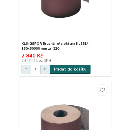
KLINGSPOR Brusná role plátna KL381J |
150x50000 mm zr. 320
2 840 Kč
2 347 Kč
bez DPH
Přidat do košíku