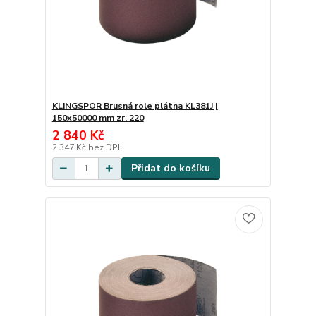
KLINGSPOR Brusná role plátna KL381J |
150x50000 mm zr. 220
2 840 Kč
2 347 Kč
bez DPH
Přidat do košíku