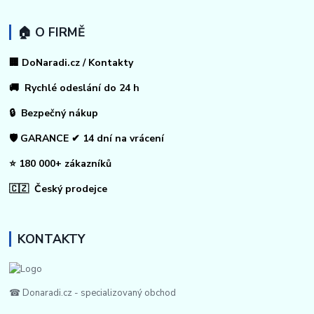
🏠 O FIRMĚ
🏢 DoNaradi.cz / Kontakty
🚚 Rychlé odeslání do 24 h
🔒 Bezpečný nákup
🛡️ GARANCE ✔ 14 dní na vrácení
⭐ 180 000+ zákazníků
🇨🇿 Český prodejce
KONTAKTY
☎ Donaradi.cz - specializovaný obchod