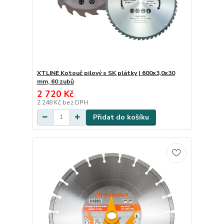
XTLINE Kotouč pilový s SK plátky | 600x3,0x30
mm, 60 zubů
2 720 Kč
2 248 Kč
bez DPH
Přidat do košíku