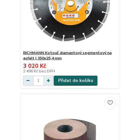
RICHMANN Kotouč diamantový segmentový na
asfalt | 350x25,4 mm
3 020 Kč
2 496 Kč
bez DPH
Přidat do košíku