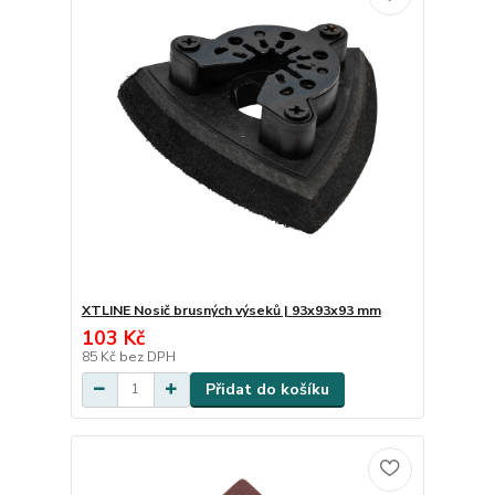
XTLINE Nosič brusných výseků | 93x93x93 mm
103 Kč
85 Kč
bez DPH
Přidat do košíku