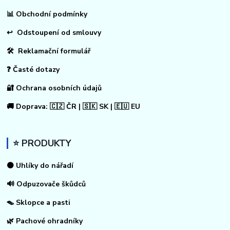
📊
Obchodní podmínky
↩
Odstoupení od smlouvy
🛠 Reklamační formulář
❓ Časté dotazy
🔐 Ochrana osobních údajů
🚚 Doprava: 🇨🇿 ČR | 🇸🇰 SK | 🇪🇺 EU
⭐ PRODUKTY
⚫ Uhlíky do nářadí
🔊 Odpuzovače škůdců
🪤 Sklopce a pasti
🌿 Pachové ohradníky