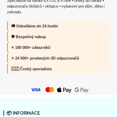
Specialista na nářadí EXTOL a XTline • uhlíky do nářadí •
odpuzovače škůdců • sklopce • vybavení pro dům, dílnu i
zahradu.
🚚 Odesíláme do 24 hodin
🛡️ Bezpečný nákup
⭐ 180 000+ zákazníků
⭐ 24 500+ prodaných 3D odpuzovačů
🇨🇿 Český specialista
📦 INFORMACE