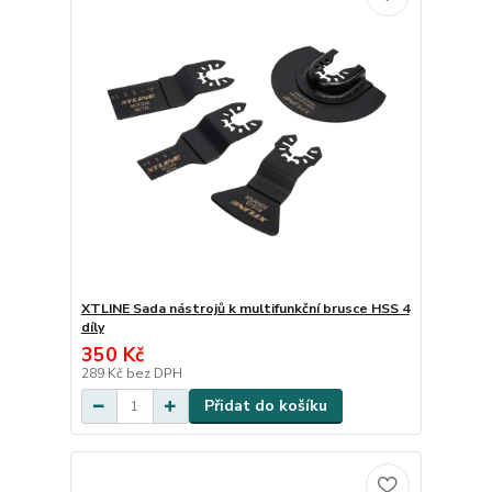
XTLINE Sada nástrojů k multifunkční brusce HSS 4
díly
350 Kč
289 Kč
bez DPH
Přidat do košíku