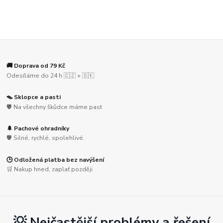
🚚 Doprava od 79 Kč
Odesíláme do 24 h 🇨🇿 + 🇸🇰
🪤 Sklopce a pasti
🛡️ Na všechny škůdce máme past
🌲 Pachové ohradníky
🛡️ Silné, rychlé, spolehlivé.
🕒 Odložená platba bez navýšení
🛒 Nakup hned, zaplať později
💡 Nejčastější problémy a řešení