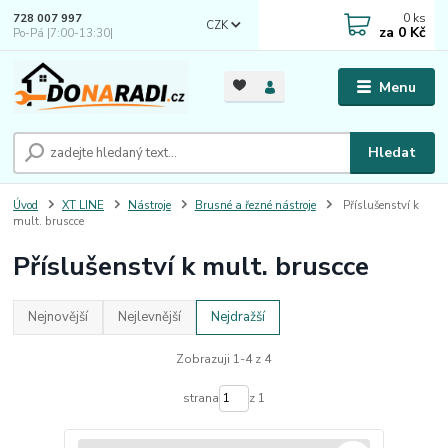
0
ks
728 007 997
CZK
za
0 Kč
Po-Pá |7:00-13:30|
Menu
Hledat
Úvod
XT LINE
Nástroje
Brusné a řezné nástroje
Příslušenství k
mult. bruscce
Příslušenství k mult. bruscce
Nejnovější
Nejlevnější
Nejdražší
Zobrazuji 1-4 z 4
strana
z 1