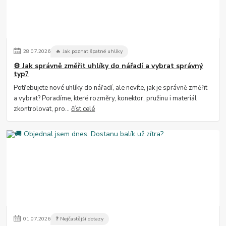
28
.
07
.
2026
🔥 Jak poznat špatné uhlíky
⚙️ Jak správně změřit uhlíky do nářadí a vybrat správný
typ?
Potřebujete nové uhlíky do nářadí, ale nevíte, jak je správně změřit
a vybrat? Poradíme, které rozměry, konektor, pružinu i materiál
zkontrolovat, pro...
číst celé
01
.
07
.
2026
❓ Nejčastější dotazy