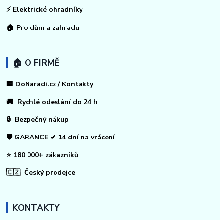
⚡
Elektrické ohradníky
🏠
Pro dům a zahradu
🏠 O FIRMĚ
🏢 DoNaradi.cz / Kontakty
🚚 Rychlé odeslání do 24 h
🔒 Bezpečný nákup
🛡️ GARANCE ✔ 14 dní na vrácení
⭐ 180 000+ zákazníků
🇨🇿 Český prodejce
KONTAKTY