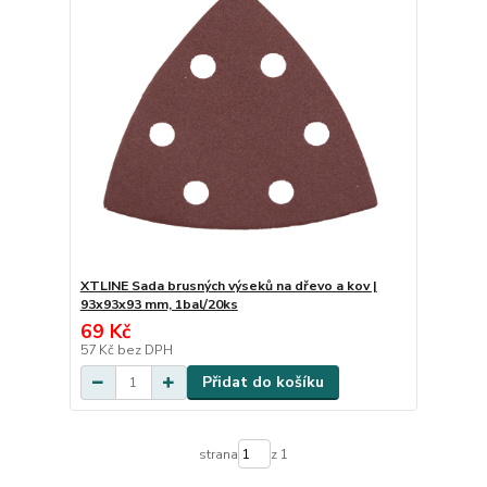
XTLINE Sada brusných výseků na dřevo a kov |
93x93x93 mm, 1bal/20ks
69 Kč
57 Kč
bez DPH
Přidat do košíku
strana
z 1