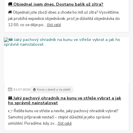
🚚 Objednal jsem dnes. Dostanu balík už zítra?
🚚 Objednali jste zboží dnes a chcete ho mít už zítra? Vysvětlíme,
jak probíhá expedice objednávek, proč je důležitá objednávka do
12:00, co se děje po...
číst celé
01
.
07
.
2026
🏠 Kuna v domě a na půdě
🦝 Jaký pachový ohradník na kunu ve střeše vybrat a jak
ho správně nainstalovat
👉 Řešíte kunu ve střeše a nevíte, jaký pachový ohradník vybrat?
Samotný přípravek nestačí – stejně důležité je jeho správné
umístění. Poradíme, kdy zv...
číst celé