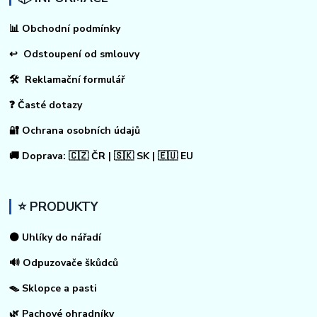
📊
Obchodní podmínky
↩
Odstoupení od smlouvy
🛠 Reklamační formulář
❓ Časté dotazy
🔐 Ochrana osobních údajů
🚚 Doprava: 🇨🇿 ČR | 🇸🇰 SK | 🇪🇺 EU
⭐ PRODUKTY
⚫ Uhlíky do nářadí
🔊 Odpuzovače škůdců
🪤 Sklopce a pasti
🌿 Pachové ohradníky