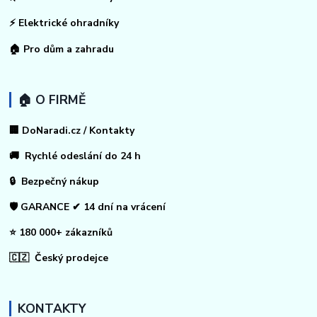
⚡
Elektrické ohradníky
🏠
Pro dům a zahradu
🏠 O FIRMĚ
🏢 DoNaradi.cz / Kontakty
🚚 Rychlé odeslání do 24 h
🔒 Bezpečný nákup
🛡️ GARANCE ✔ 14 dní na vrácení
⭐ 180 000+ zákazníků
🇨🇿 Český prodejce
KONTAKTY