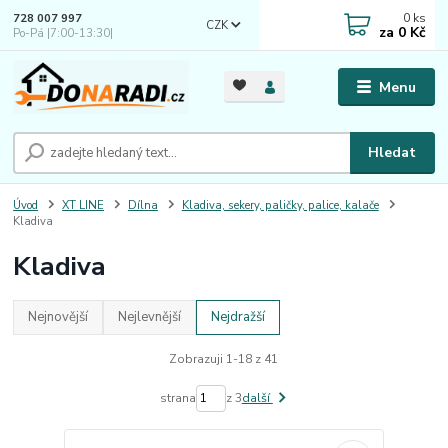
0
ks
728 007 997
CZK
za
0 Kč
Po-Pá |7:00-13:30|
Menu
Hledat
Úvod
XT LINE
Dílna
Kladiva, sekery, paličky, palice, kalače
Kladiva
Kladiva
Nejnovější
Nejlevnější
Nejdražší
Zobrazuji 1-18 z 41
strana
z 3
další