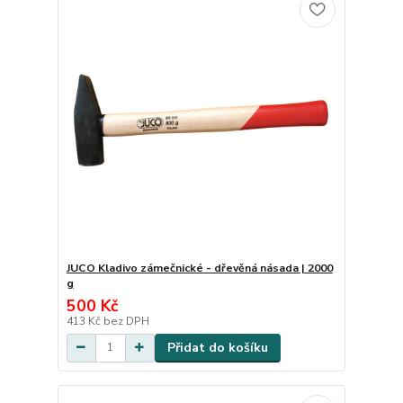
JUCO Kladivo zámečnické - dřevěná násada | 2000
g
500 Kč
413 Kč
bez DPH
Přidat do košíku