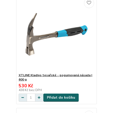
XTLINE Kladivo tesařské - pogumovaná násada |
600 g
530 Kč
438 Kč
bez DPH
Přidat do košíku