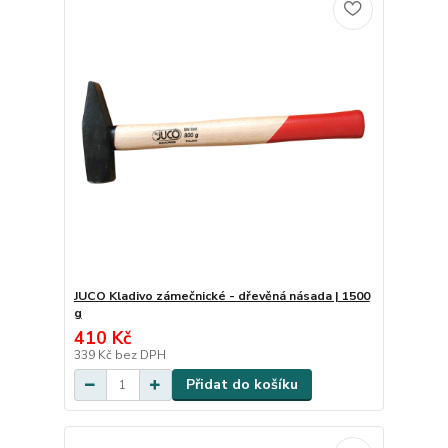
JUCO Kladivo zámečnické - dřevěná násada | 1500
g
410 Kč
339 Kč
bez DPH
Přidat do košíku