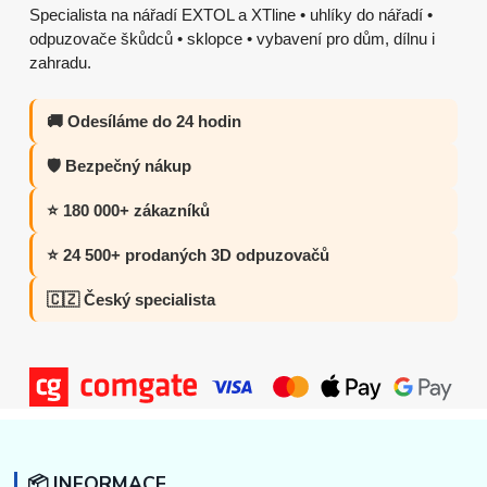
Specialista na nářadí EXTOL a XTline • uhlíky do nářadí •
odpuzovače škůdců • sklopce • vybavení pro dům, dílnu i
zahradu.
🚚 Odesíláme do 24 hodin
🛡️ Bezpečný nákup
⭐ 180 000+ zákazníků
⭐ 24 500+ prodaných 3D odpuzovačů
🇨🇿 Český specialista
📦 INFORMACE