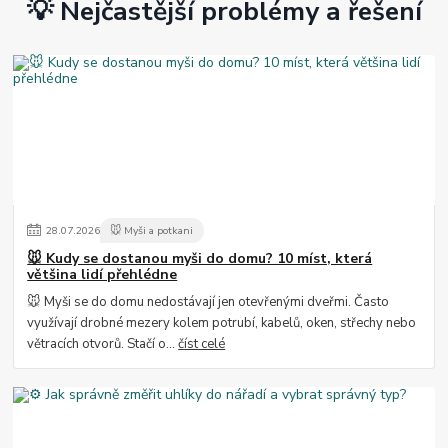
💡 Nejčastější problémy a řešení
28
.
07
.
2026
🐭 Myši a potkani
🐭 Kudy se dostanou myši do domu? 10 míst, která
většina lidí přehlédne
🐭 Myši se do domu nedostávají jen otevřenými dveřmi. Často
využívají drobné mezery kolem potrubí, kabelů, oken, střechy nebo
větracích otvorů. Stačí o...
číst celé