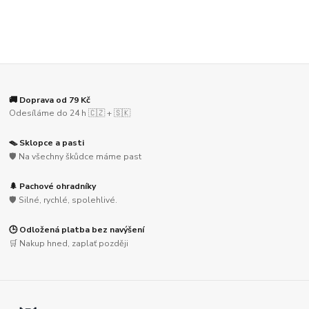
🚚 Doprava od 79 Kč
Odesíláme do 24 h 🇨🇿 + 🇸🇰
🪤 Sklopce a pasti
🛡️ Na všechny škůdce máme past
🌲 Pachové ohradníky
🛡️ Silné, rychlé, spolehlivé.
🕒 Odložená platba bez navýšení
🛒 Nakup hned, zaplať později