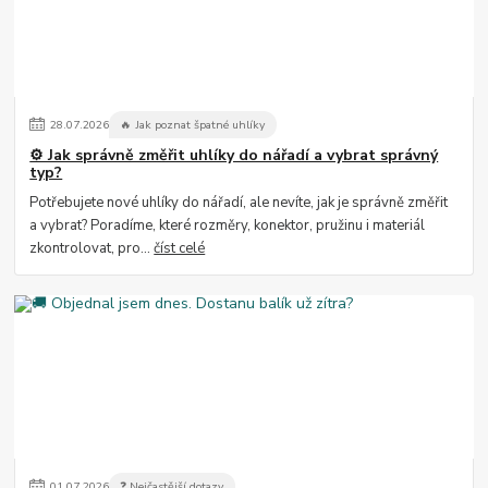
28
.
07
.
2026
🔥 Jak poznat špatné uhlíky
⚙️ Jak správně změřit uhlíky do nářadí a vybrat správný
typ?
Potřebujete nové uhlíky do nářadí, ale nevíte, jak je správně změřit
a vybrat? Poradíme, které rozměry, konektor, pružinu i materiál
zkontrolovat, pro...
číst celé
01
.
07
.
2026
❓ Nejčastější dotazy