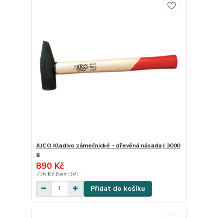
JUCO Kladivo zámečnické - dřevěná násada | 3000
g
890 Kč
736 Kč
bez DPH
Přidat do košíku