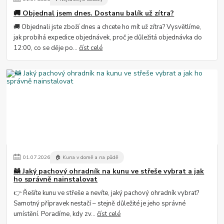
🚚 Objednal jsem dnes. Dostanu balík už zítra?
🚚 Objednali jste zboží dnes a chcete ho mít už zítra? Vysvětlíme,
jak probíhá expedice objednávek, proč je důležitá objednávka do
12:00, co se děje po...
číst celé
01
.
07
.
2026
🏠 Kuna v domě a na půdě
🦝 Jaký pachový ohradník na kunu ve střeše vybrat a jak
ho správně nainstalovat
👉 Řešíte kunu ve střeše a nevíte, jaký pachový ohradník vybrat?
Samotný přípravek nestačí – stejně důležité je jeho správné
umístění. Poradíme, kdy zv...
číst celé