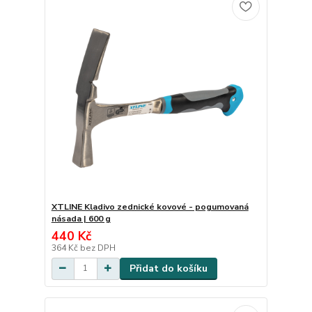
XTLINE Kladivo zednické kovové - pogumovaná
násada | 600 g
440 Kč
364 Kč
bez DPH
Přidat do košíku