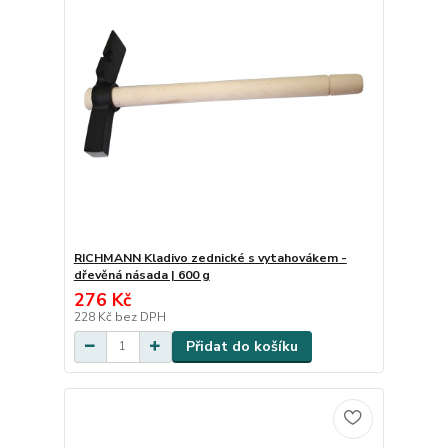
RICHMANN Kladivo zednické s vytahovákem -
dřevěná násada | 600 g
276 Kč
228 Kč
bez DPH
Přidat do košíku