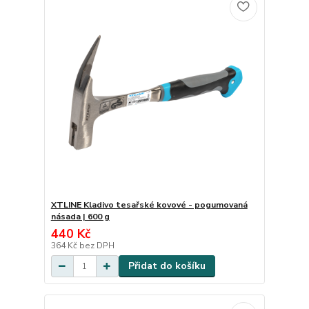
XTLINE Kladivo tesařské kovové - pogumovaná
násada | 600 g
440 Kč
364 Kč
bez DPH
Přidat do košíku