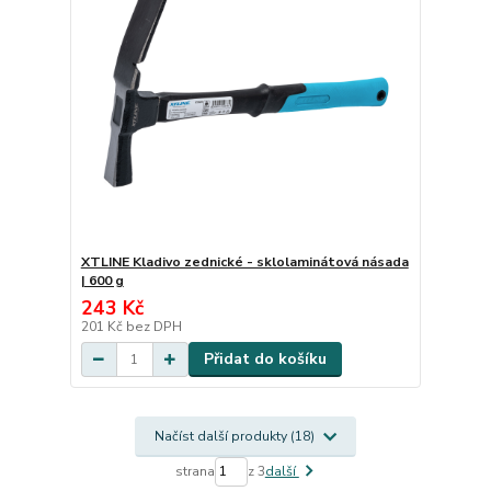
XTLINE Kladivo zednické - sklolaminátová násada
| 600 g
243 Kč
201 Kč
bez DPH
Přidat do košíku
Načíst další produkty (18)
strana
z 3
další