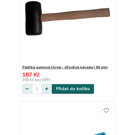
Palička gumová černá - dřevěná násada | 65 mm
187 Kč
155 Kč
bez DPH
Přidat do košíku