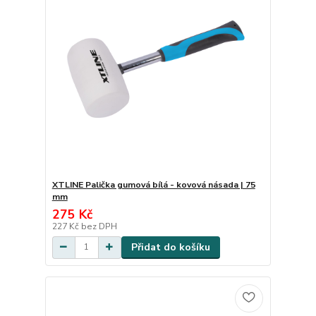
XTLINE Palička gumová bílá - kovová násada | 75
mm
275 Kč
227 Kč
bez DPH
Přidat do košíku