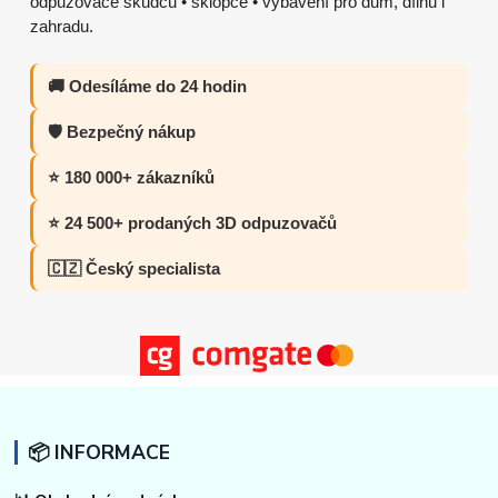
odpuzovače škůdců • sklopce • vybavení pro dům, dílnu i
zahradu.
🚚 Odesíláme do 24 hodin
🛡️ Bezpečný nákup
⭐ 180 000+ zákazníků
⭐ 24 500+ prodaných 3D odpuzovačů
🇨🇿 Český specialista
📦 INFORMACE