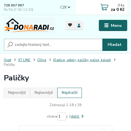
0
ks
728 007 997
CZK
za
0 Kč
Po-Pá |7:00-13:30|
Menu
Hledat
Úvod
XT LINE
Dílna
Kladiva, sekery, paličky, palice, kalače
Paličky
Paličky
Nejnovější
Nejlevnější
Nejdražší
Zobrazuji 1-18 z 29
strana
z 2
další