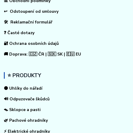
📊
Obchodní podmínky
↩
Odstoupení od smlouvy
🛠 Reklamační formulář
❓ Časté dotazy
🔐 Ochrana osobních údajů
🚚 Doprava: 🇨🇿 ČR | 🇸🇰 SK | 🇪🇺 EU
⭐ PRODUKTY
⚫ Uhlíky do nářadí
🔊 Odpuzovače škůdců
🪤 Sklopce a pasti
🌿 Pachové ohradníky
⚡
Elektrické ohradníky