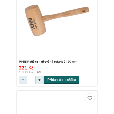
PINIE Palička - dřevěná rukojeť | 60 mm
221 Kč
183 Kč
bez DPH
Přidat do košíku