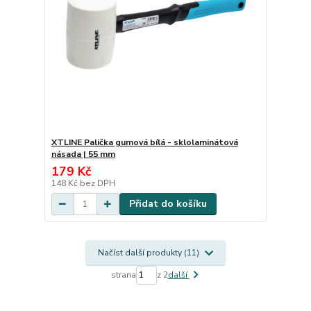
XTLINE Palička gumová bílá - sklolaminátová
násada | 55 mm
179 Kč
148 Kč
bez DPH
Přidat do košíku
Načíst další produkty (11)
strana
z 2
další