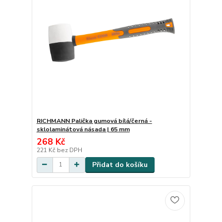
RICHMANN Palička gumová bílá/černá -
sklolaminátová násada | 65 mm
268 Kč
221 Kč
bez DPH
Přidat do košíku