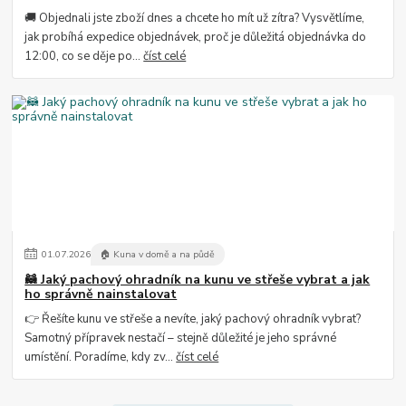
🚚 Objednali jste zboží dnes a chcete ho mít už zítra? Vysvětlíme,
jak probíhá expedice objednávek, proč je důležitá objednávka do
12:00, co se děje po...
číst celé
01
.
07
.
2026
🏠 Kuna v domě a na půdě
🦝 Jaký pachový ohradník na kunu ve střeše vybrat a jak
ho správně nainstalovat
👉 Řešíte kunu ve střeše a nevíte, jaký pachový ohradník vybrat?
Samotný přípravek nestačí – stejně důležité je jeho správné
umístění. Poradíme, kdy zv...
číst celé