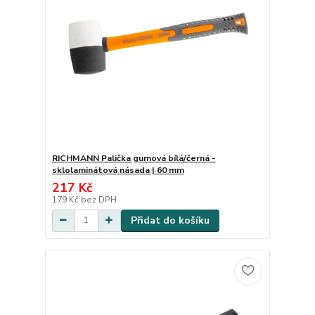
RICHMANN Palička gumová bílá/černá -
sklolaminátová násada | 60 mm
217 Kč
179 Kč
bez DPH
Přidat do košíku