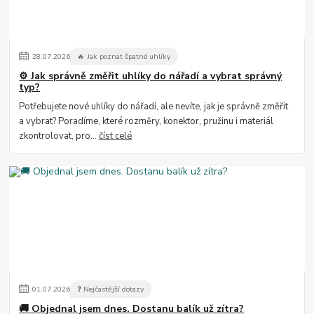
28
.
07
.
2026
🔥 Jak poznat špatné uhlíky
⚙️ Jak správně změřit uhlíky do nářadí a vybrat správný
typ?
Potřebujete nové uhlíky do nářadí, ale nevíte, jak je správně změřit
a vybrat? Poradíme, které rozměry, konektor, pružinu i materiál
zkontrolovat, pro...
číst celé
01
.
07
.
2026
❓ Nejčastější dotazy
🚚 Objednal jsem dnes. Dostanu balík už zítra?