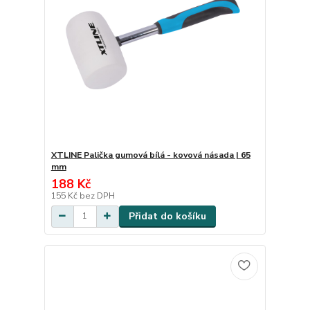
XTLINE Palička gumová bílá - kovová násada | 65
mm
188 Kč
155 Kč
bez DPH
Přidat do košíku