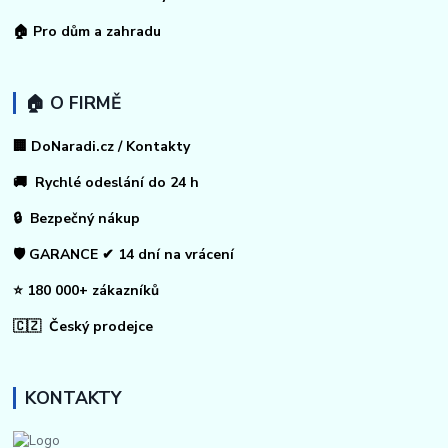
🏠
Pro dům a zahradu
🏠 O FIRMĚ
🏢 DoNaradi.cz / Kontakty
🚚 Rychlé odeslání do 24 h
🔒 Bezpečný nákup
🛡️ GARANCE ✔ 14 dní na vrácení
⭐ 180 000+ zákazníků
🇨🇿 Český prodejce
KONTAKTY