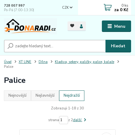
0
ks
728 007 997
CZK
za
0 Kč
Po-Pá |7:00-13:30|
Menu
Hledat
Úvod
XT LINE
Dílna
Kladiva, sekery, paličky, palice, kalače
Palice
Palice
Nejnovější
Nejlevnější
Nejdražší
Zobrazuji 1-18 z 30
strana
z 2
další