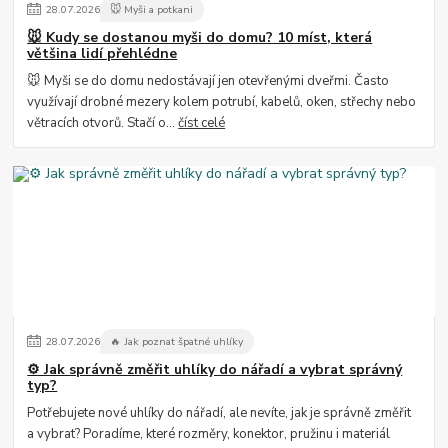
28
.
07
.
2026
🐭 Myši a potkani
🐭 Kudy se dostanou myši do domu? 10 míst, která
většina lidí přehlédne
🐭 Myši se do domu nedostávají jen otevřenými dveřmi. Často
využívají drobné mezery kolem potrubí, kabelů, oken, střechy nebo
větracích otvorů. Stačí o...
číst celé
28
.
07
.
2026
🔥 Jak poznat špatné uhlíky
⚙️ Jak správně změřit uhlíky do nářadí a vybrat správný
typ?
Potřebujete nové uhlíky do nářadí, ale nevíte, jak je správně změřit
a vybrat? Poradíme, které rozměry, konektor, pružinu i materiál