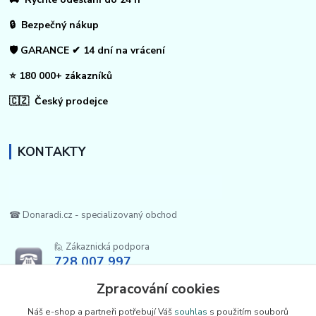
🔒 Bezpečný nákup
🛡️ GARANCE ✔ 14 dní na vrácení
⭐ 180 000+ zákazníků
🇨🇿 Český prodejce
KONTAKTY
☎ Donaradi.cz - specializovaný obchod
🙋 Zákaznická podpora
728 007 997
Po-Pá |7:00-13:30|
Zpracování cookies
info@repulse.cz
Náš e-shop a partneři potřebují Váš
souhlas
s použitím souborů