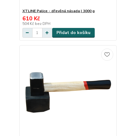
XTLINE Palice - dřevěná násada | 3000 g
610 Kč
504 Kč
bez DPH
Přidat do košíku