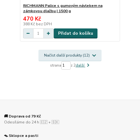
RICHMANN Palice s gumovým návlekem na
zámkovou dlažbu | 1500 g
470 Kč
388 Kč
bez DPH
Přidat do košíku
Načíst další produkty (12)
strana
z 2
další
🚚 Doprava od 79 Kč
Odesíláme do 24 h 🇨🇿 + 🇸🇰
🪤 Sklopce a pasti