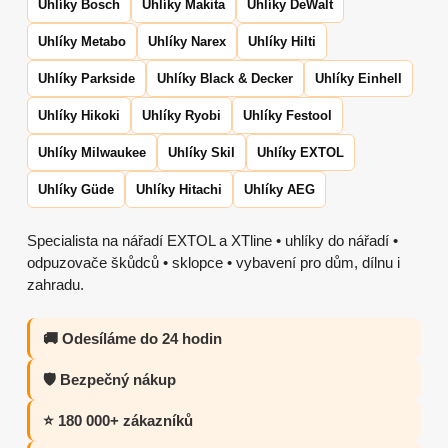
Uhlíky Bosch
Uhlíky Makita
Uhlíky DeWalt
Uhlíky Metabo
Uhlíky Narex
Uhlíky Hilti
Uhlíky Parkside
Uhlíky Black & Decker
Uhlíky Einhell
Uhlíky Hikoki
Uhlíky Ryobi
Uhlíky Festool
Uhlíky Milwaukee
Uhlíky Skil
Uhlíky EXTOL
Uhlíky Güde
Uhlíky Hitachi
Uhlíky AEG
Specialista na nářadí EXTOL a XTline • uhlíky do nářadí •
odpuzovače škůdců • sklopce • vybavení pro dům, dílnu i
zahradu.
🚚 Odesíláme do 24 hodin
🛡️ Bezpečný nákup
⭐ 180 000+ zákazníků