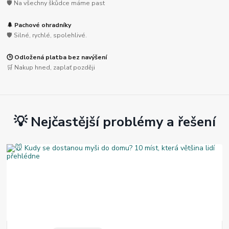
🛡️ Na všechny škůdce máme past
🌲 Pachové ohradníky
🛡️ Silné, rychlé, spolehlivé.
🕒 Odložená platba bez navýšení
🛒 Nakup hned, zaplať později
💡 Nejčastější problémy a řešení