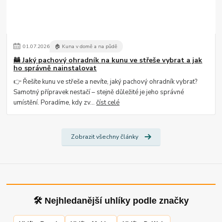
01
.
07
.
2026
🏠 Kuna v domě a na půdě
🦝 Jaký pachový ohradník na kunu ve střeše vybrat a jak
ho správně nainstalovat
👉 Řešíte kunu ve střeše a nevíte, jaký pachový ohradník vybrat?
Samotný přípravek nestačí – stejně důležité je jeho správné
umístění. Poradíme, kdy zv...
číst celé
Zobrazit všechny články
🛠 Nejhledanější uhlíky podle značky