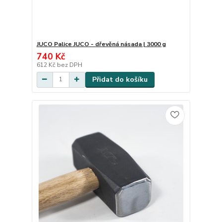
JUCO Palice JUCO - dřevěná násada | 3000 g
740 Kč
612 Kč
bez DPH
Přidat do košíku