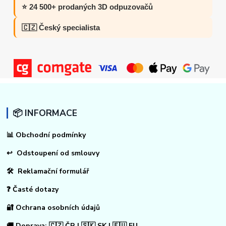
⭐ 24 500+ prodaných 3D odpuzovačů
🇨🇿 Český specialista
📦 INFORMACE
📊
Obchodní podmínky
↩
Odstoupení od smlouvy
🛠 Reklamační formulář
❓ Časté dotazy
🔐 Ochrana osobních údajů
🚚 Doprava: 🇨🇿 ČR | 🇸🇰 SK | 🇪🇺 EU