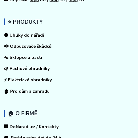
⭐ PRODUKTY
⚫ Uhlíky do nářadí
🔊 Odpuzovače škůdců
🪤 Sklopce a pasti
🌿 Pachové ohradníky
⚡
Elektrické ohradníky
🏠
Pro dům a zahradu
🏠 O FIRMĚ
🏢 DoNaradi.cz / Kontakty
🚚 Rychlé odeslání do 24 h