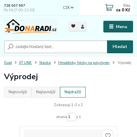
0
ks
728 007 997
CZK
za
0 Kč
Po-Pá |7:00-13:30|
Menu
Hledat
Úvod
XT LINE
Stavba
Hmoždinky, frézky na polystyren
Výprodej
Výprodej
Nejnovější
Nejlevnější
Nejdražší
Zobrazuji 1-2 z 2
strana
z 1