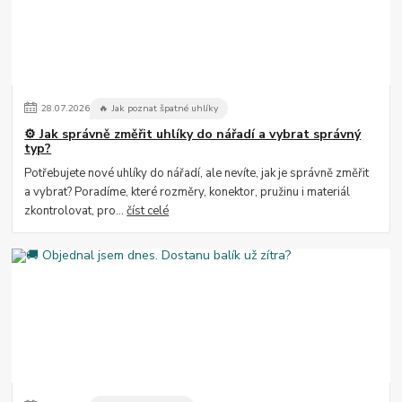
28
.
07
.
2026
🔥 Jak poznat špatné uhlíky
⚙️ Jak správně změřit uhlíky do nářadí a vybrat správný
typ?
Potřebujete nové uhlíky do nářadí, ale nevíte, jak je správně změřit
a vybrat? Poradíme, které rozměry, konektor, pružinu i materiál
zkontrolovat, pro...
číst celé