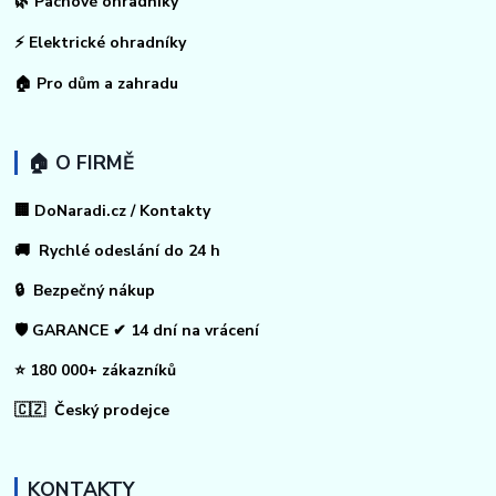
🌿 Pachové ohradníky
⚡
Elektrické ohradníky
🏠
Pro dům a zahradu
🏠 O FIRMĚ
🏢 DoNaradi.cz / Kontakty
🚚 Rychlé odeslání do 24 h
🔒 Bezpečný nákup
🛡️ GARANCE ✔ 14 dní na vrácení
⭐ 180 000+ zákazníků
🇨🇿 Český prodejce
KONTAKTY