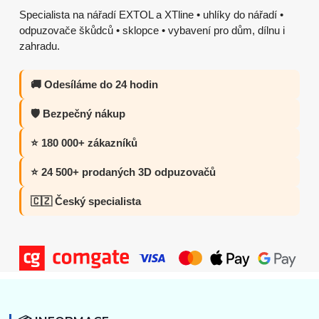
Specialista na nářadí EXTOL a XTline • uhlíky do nářadí •
odpuzovače škůdců • sklopce • vybavení pro dům, dílnu i
zahradu.
🚚 Odesíláme do 24 hodin
🛡️ Bezpečný nákup
⭐ 180 000+ zákazníků
⭐ 24 500+ prodaných 3D odpuzovačů
🇨🇿 Český specialista