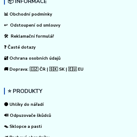
📦 INFORMACE
📊
Obchodní podmínky
↩
Odstoupení od smlouvy
🛠 Reklamační formulář
❓ Časté dotazy
🔐 Ochrana osobních údajů
🚚 Doprava: 🇨🇿 ČR | 🇸🇰 SK | 🇪🇺 EU
⭐ PRODUKTY
⚫ Uhlíky do nářadí
🔊 Odpuzovače škůdců
🪤 Sklopce a pasti