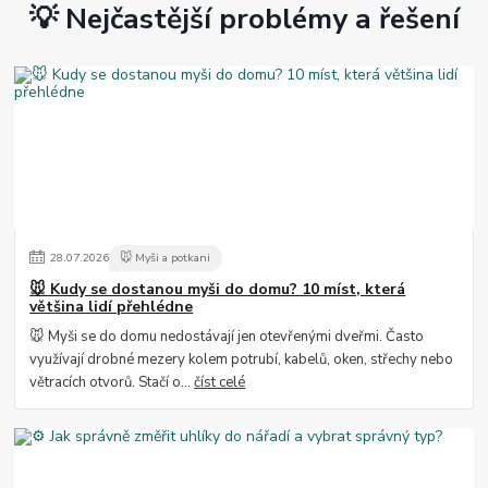
💡 Nejčastější problémy a řešení
28
.
07
.
2026
🐭 Myši a potkani
🐭 Kudy se dostanou myši do domu? 10 míst, která
většina lidí přehlédne
🐭 Myši se do domu nedostávají jen otevřenými dveřmi. Často
využívají drobné mezery kolem potrubí, kabelů, oken, střechy nebo
větracích otvorů. Stačí o...
číst celé