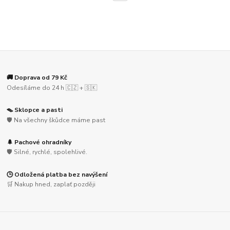
🚚 Doprava od 79 Kč
Odesíláme do 24 h 🇨🇿 + 🇸🇰
🪤 Sklopce a pasti
🛡️ Na všechny škůdce máme past
🌲 Pachové ohradníky
🛡️ Silné, rychlé, spolehlivé.
🕒 Odložená platba bez navýšení
🛒 Nakup hned, zaplať později