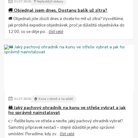
01
.
07
.
2026
❓ Nejčastější dotazy
🚚 Objednal jsem dnes. Dostanu balík už zítra?
🚚 Objednali jste zboží dnes a chcete ho mít už zítra? Vysvětlíme,
jak probíhá expedice objednávek, proč je důležitá objednávka do
12:00, co se děje po...
číst celé
01
.
07
.
2026
🏠 Kuna v domě a na půdě
🦝 Jaký pachový ohradník na kunu ve střeše vybrat a jak
ho správně nainstalovat
👉 Řešíte kunu ve střeše a nevíte, jaký pachový ohradník vybrat?
Samotný přípravek nestačí – stejně důležité je jeho správné
umístění. Poradíme, kdy zv...
číst celé