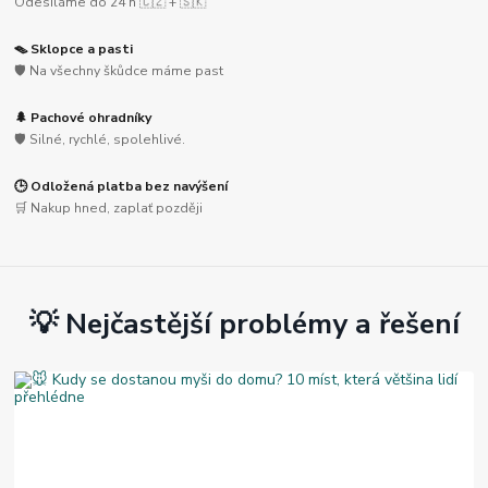
Odesíláme do 24 h 🇨🇿 + 🇸🇰
🪤 Sklopce a pasti
🛡️ Na všechny škůdce máme past
🌲 Pachové ohradníky
🛡️ Silné, rychlé, spolehlivé.
🕒 Odložená platba bez navýšení
🛒 Nakup hned, zaplať později
💡 Nejčastější problémy a řešení