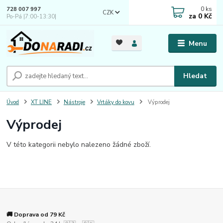
0
ks
728 007 997
CZK
za
0 Kč
Po-Pá |7:00-13:30|
Menu
Hledat
Úvod
XT LINE
Nástroje
Vrtáky do kovu
Výprodej
Výprodej
V této kategorii nebylo nalezeno žádné zboží.
🚚 Doprava od 79 Kč