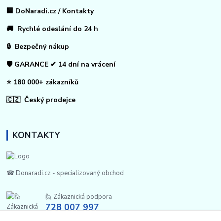
🏢 DoNaradi.cz / Kontakty
🚚 Rychlé odeslání do 24 h
🔒 Bezpečný nákup
🛡️ GARANCE ✔ 14 dní na vrácení
⭐ 180 000+ zákazníků
🇨🇿 Český prodejce
KONTAKTY
☎ Donaradi.cz - specializovaný obchod
🙋 Zákaznická podpora
728 007 997
Po-Pá |7:00-13:30|