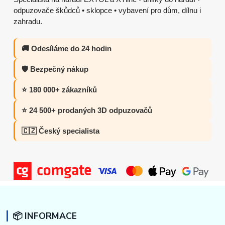
odpuzovače škůdců • sklopce • vybavení pro dům, dílnu i
zahradu.
🚚 Odesíláme do 24 hodin
🛡️ Bezpečný nákup
⭐ 180 000+ zákazníků
⭐ 24 500+ prodaných 3D odpuzovačů
🇨🇿 Český specialista
📦 INFORMACE