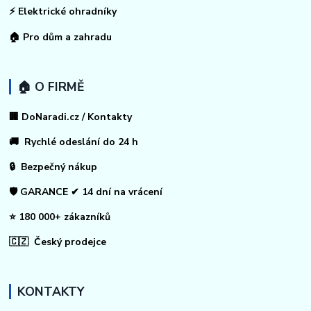
⚡
Elektrické ohradníky
🏠
Pro dům a zahradu
🏠 O FIRMĚ
🏢 DoNaradi.cz / Kontakty
🚚 Rychlé odeslání do 24 h
🔒 Bezpečný nákup
🛡️ GARANCE ✔ 14 dní na vrácení
⭐ 180 000+ zákazníků
🇨🇿 Český prodejce
KONTAKTY