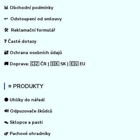
📊
Obchodní podmínky
↩
Odstoupení od smlouvy
🛠 Reklamační formulář
❓ Časté dotazy
🔐 Ochrana osobních údajů
🚚 Doprava: 🇨🇿 ČR | 🇸🇰 SK | 🇪🇺 EU
⭐ PRODUKTY
⚫ Uhlíky do nářadí
🔊 Odpuzovače škůdců
🪤 Sklopce a pasti
🌿 Pachové ohradníky