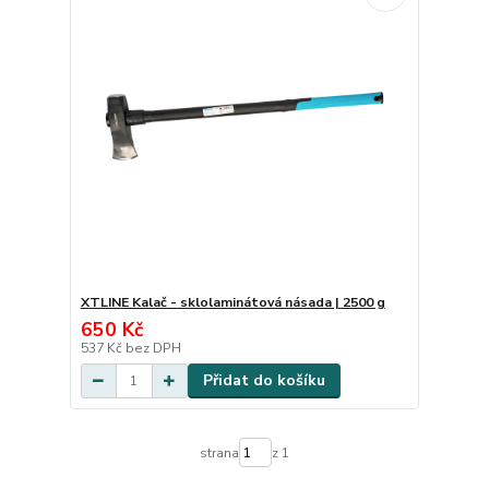
XTLINE Kalač - sklolaminátová násada | 2500 g
650 Kč
537 Kč
bez DPH
Přidat do košíku
strana
z 1