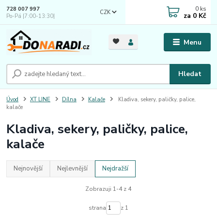
0
ks
728 007 997
CZK
za
0 Kč
Po-Pá |7:00-13:30|
Menu
Hledat
Úvod
XT LINE
Dílna
Kalače
Kladiva, sekery, paličky, palice,
kalače
Kladiva, sekery, paličky, palice,
kalače
Nejnovější
Nejlevnější
Nejdražší
Zobrazuji 1-4 z 4
strana
z 1