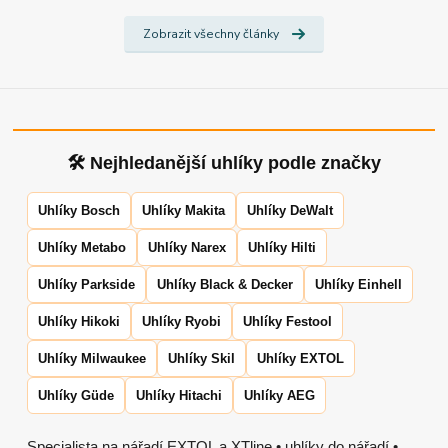
Zobrazit všechny články
🛠 Nejhledanější uhlíky podle značky
Uhlíky Bosch
Uhlíky Makita
Uhlíky DeWalt
Uhlíky Metabo
Uhlíky Narex
Uhlíky Hilti
Uhlíky Parkside
Uhlíky Black & Decker
Uhlíky Einhell
Uhlíky Hikoki
Uhlíky Ryobi
Uhlíky Festool
Uhlíky Milwaukee
Uhlíky Skil
Uhlíky EXTOL
Uhlíky Güde
Uhlíky Hitachi
Uhlíky AEG
Specialista na nářadí EXTOL a XTline • uhlíky do nářadí •