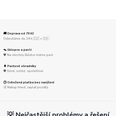
🚚 Doprava od 79 Kč
Odesíláme do 24 h 🇨🇿 + 🇸🇰
🪤 Sklopce a pasti
🛡️ Na všechny škůdce máme past
🌲 Pachové ohradníky
🛡️ Silné, rychlé, spolehlivé.
🕒 Odložená platba bez navýšení
🛒 Nakup hned, zaplať později
💡 Nejčastější problémy a řešení