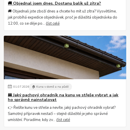
🚚 Objednal jsem dnes. Dostanu balík už zítra?
🚚 Objednali jste zboží dnes a chcete ho mít už zítra? Vysvětlíme,
jak probíhá expedice objednávek, proč je důležitá objednávka do
12:00, co se děje po...
číst celé
01
.
07
.
2026
🏠 Kuna v domě a na půdě
🦝 Jaký pachový ohradník na kunu ve střeše vybrat a jak
ho správně nainstalovat
👉 Řešíte kunu ve střeše a nevíte, jaký pachový ohradník vybrat?
Samotný přípravek nestačí – stejně důležité je jeho správné
umístění. Poradíme, kdy zv...
číst celé