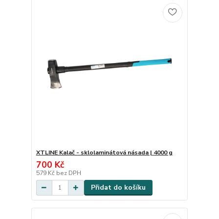
XTLINE Kalač - sklolaminátová násada | 4000 g
700 Kč
579 Kč
bez DPH
Přidat do košíku