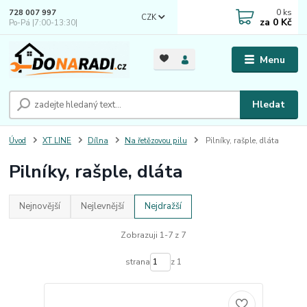
0
ks
728 007 997
CZK
za
0 Kč
Po-Pá |7:00-13:30|
Menu
Hledat
Úvod
XT LINE
Dílna
Na řetězovou pilu
Pilníky, rašple, dláta
Pilníky, rašple, dláta
Nejnovější
Nejlevnější
Nejdražší
Zobrazuji 1-7 z 7
strana
z 1