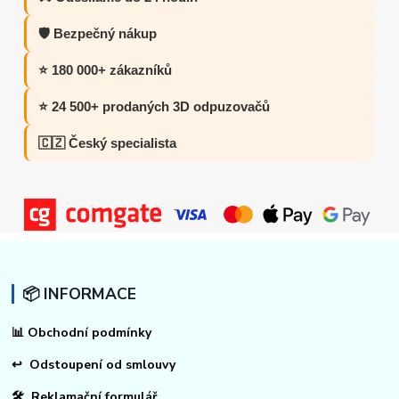
🛡️ Bezpečný nákup
⭐ 180 000+ zákazníků
⭐ 24 500+ prodaných 3D odpuzovačů
🇨🇿 Český specialista
📦 INFORMACE
📊
Obchodní podmínky
↩
Odstoupení od smlouvy
🛠 Reklamační formulář