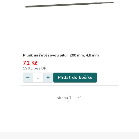
Pilník na řetězovou pilu | 200 mm, 4,8 mm
71 Kč
59 Kč
bez DPH
Přidat do košíku
strana
z 1