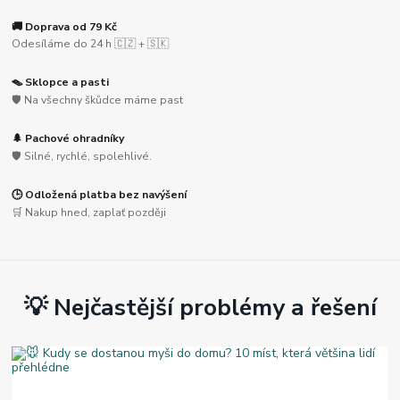
🚚 Doprava od 79 Kč
Odesíláme do 24 h 🇨🇿 + 🇸🇰
🪤 Sklopce a pasti
🛡️ Na všechny škůdce máme past
🌲 Pachové ohradníky
🛡️ Silné, rychlé, spolehlivé.
🕒 Odložená platba bez navýšení
🛒 Nakup hned, zaplať později
💡 Nejčastější problémy a řešení