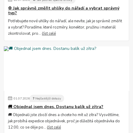
⚙️ Jak správně změřit uhlíky do nářadí a vybrat správný
typ?
Potřebujete nové uhlíky do nářadí, ale nevíte, jak je správně změřit
a vybrat? Poradíme, které rozměry, konektor, pružinu i materiál
zkontrolovat, pro...
číst celé
01
.
07
.
2026
❓ Nejčastější dotazy
🚚 Objednal jsem dnes. Dostanu balík už zítra?
🚚 Objednali jste zboží dnes a chcete ho mít už zítra? Vysvětlíme,
jak probíhá expedice objednávek, proč je důležitá objednávka do
12:00, co se děje po...
číst celé