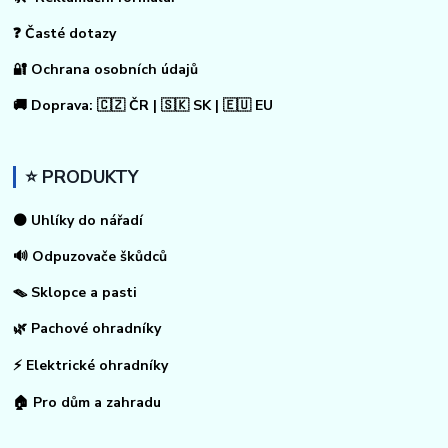
❓ Časté dotazy
🔐 Ochrana osobních údajů
🚚 Doprava: 🇨🇿 ČR | 🇸🇰 SK | 🇪🇺 EU
⭐ PRODUKTY
⚫ Uhlíky do nářadí
🔊 Odpuzovače škůdců
🪤 Sklopce a pasti
🌿 Pachové ohradníky
⚡
Elektrické ohradníky
🏠
Pro dům a zahradu