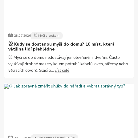
28
.
07
.
2026
🐭 Myši a potkani
🐭 Kudy se dostanou myši do domu? 10 míst, která
většina lidí přehlédne
🐭 Myši se do domu nedostávají jen otevřenými dveřmi. Často
využívají drobné mezery kolem potrubí, kabelů, oken, střechy nebo
větracích otvorů. Stačí o...
číst celé
28
.
07
.
2026
🔥 Jak poznat špatné uhlíky