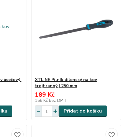
v úsečový |
XTLINE Pilník dílenský na kov
trojhranný | 250 mm
189 Kč
156 Kč
bez DPH
šíku
Přidat do košíku