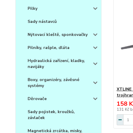
Pilky
Sady nástavců
Nýtovací kleště, sponkovačky
Pilníky, rašple, dláta
Hydraulická zařízení, kladky,
navijáky
Boxy, organizéry, závěsné
systémy
XTLINE 
trojhra
Děrovače
158 K
131 Kč
b
Sady pojistek, kroužků,
závlaček
Magnetická zrcátka, misky,