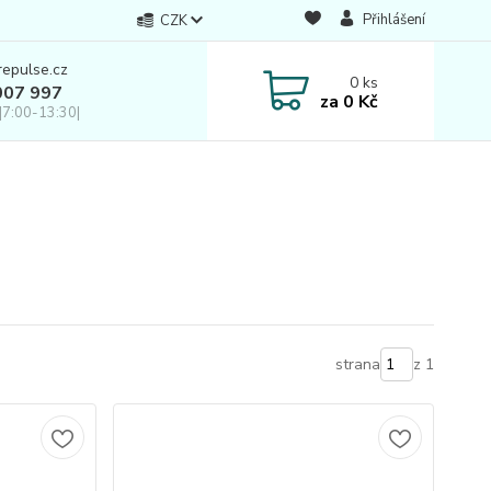
Přihlášení
CZK
repulse.cz
0
ks
007 997
za
0 Kč
|7:00-13:30|
strana
z 1