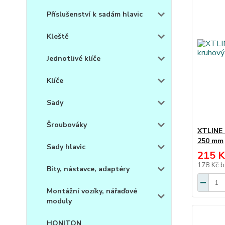
Příslušenství k sadám hlavic
Kleště
Jednotlivé klíče
Klíče
Sady
Šroubováky
XTLINE 
250 mm
Sady hlavic
215 K
178 Kč
b
Bity, nástavce, adaptéry
Montážní vozíky, nářaďové
moduly
HONITON