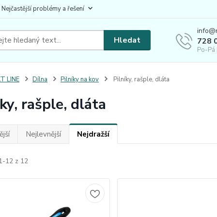
 Nejčastější problémy a řešení
info@
Hledat
728 
Po-Pá 
T LINE
Dílna
Pilníky na kov
Pilníky, rašple, dláta
ky, rašple, dláta
jší
Nejlevnější
Nejdražší
1-12 z 12