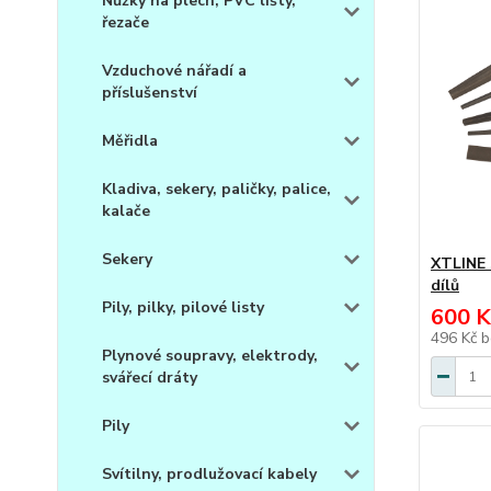
Nůžky na plech, PVC lišty,
řezače
Vzduchové nářadí a
příslušenství
Měřidla
Kladiva, sekery, paličky, palice,
kalače
Sekery
XTLINE 
dílů
Pily, pilky, pilové listy
600 K
496 Kč
b
Plynové soupravy, elektrody,
svářecí dráty
Pily
Svítilny, prodlužovací kabely