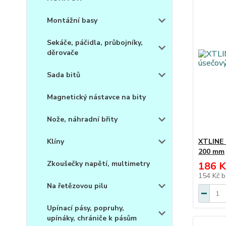
Montážní basy
Sekáče, páčidla, průbojníky,
děrovače
Sada bitů
Magnetický nástavce na bity
Nože, náhradní břity
Klíny
XTLINE 
200 mm
Zkoušečky napětí, multimetry
186 K
154 Kč
b
Na řetězovou pilu
Upínací pásy, popruhy,
upínáky, chrániče k pásům