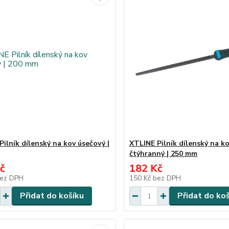
Pilník dílenský na kov úsečový |
XTLINE Pilník dílenský na k
čtýhranný | 250 mm
č
182 Kč
ez DPH
150 Kč
bez DPH
Přidat do košíku
Přidat do ko