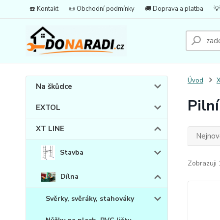
☎️ Kontakt
📜 Obchodní podmínky
🚚 Doprava a platba
💡
Úvod
X
Na škůdce
Pilní
EXTOL
XT LINE
Nejnově
Stavba
Zobrazuji 
Dílna
Svěrky, svěráky, stahováky