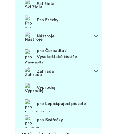
Sklíčidla
Pro Frézky
Nástroje
pro Čerpadla /
Vysokotlaké čističe
Zahrada
Výprodej
pro Lepicí/pájecí pistole
pro Svářečky