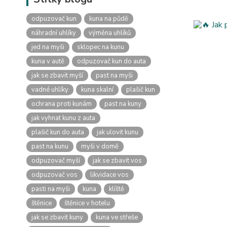
odpuzovač kun
kuna na půdě
náhradní uhlíky
výměna uhlíků
jed na myši
sklopec na kunu
kuna v autě
odpuzovač kun do auta
jak se zbavit myší
past na myši
vadné uhlíky
kuna skalní
plašič kun
ochrana proti kunám
past na kuny
jak vyhnat kunu z auta
plašič kun do auta
jak ulovit kunu
past na kunu
myši v domě
odpuzovač myší
jak se zbavit vos
odpuzovač vos
likvidace vos
pasti na myši
kuna
klíště
štěnice
štěnice v hotelu
jak se zbavit kuny
kuna ve střeše