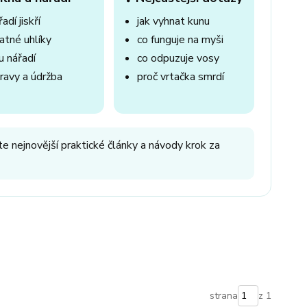
adí jiskří
jak vyhnat kunu
atné uhlíky
co funguje na myši
u nářadí
co odpuzuje vosy
ravy a údržba
proč vrtačka smrdí
e nejnovější praktické články a návody krok za
strana
z 1