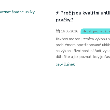
⚡ Proč jsou kvalitní uhl
pračky?
16
.
05
.
2026
🔥 Jak poznat špa
Jiskření motoru, ztráta výkonu 
problémem opotřebované uhlíky.
na výkon i životnost nářadí, vys
důležité a jak poznat, kdy je ča
celý článek