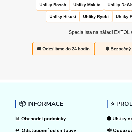
Uhlíky Bosch
Uhlíky Makita
Uhlíky DeWa
Uhlíky Hikoki
Uhlíky Ryobi
Uhlíky 
Specialista na nářadí EXTOL a
🚚 Odesíláme do 24 hodin
🛡️ Bezpečný
📦 INFORMACE
⭐ PRO
📊
Obchodní podmínky
⚫ Uhlíky d
↩
Odstoupení od smlouvy
🔊 Odpuzo