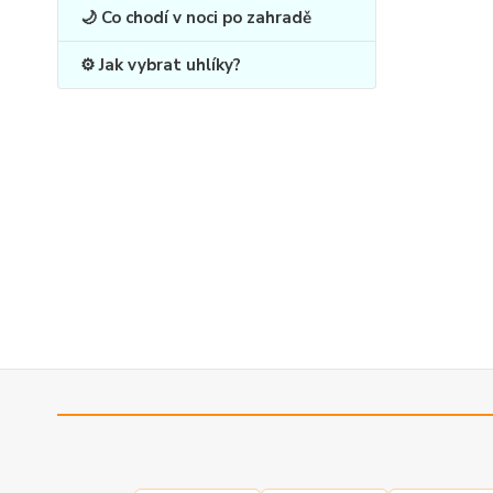
🌙 Co chodí v noci po zahradě
⚙️ Jak vybrat uhlíky?