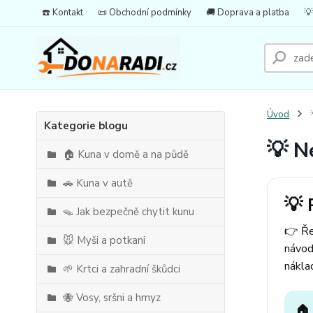
☎️ Kontakt
📜 Obchodní podmínky
🚚 Doprava a platba
💡
Úvod

Kategorie blogu
💡 N
🏠 Kuna v domě a na půdě
🚗 Kuna v autě
💡 
🪤 Jak bezpečně chytit kunu
👉 Ře
🐭 Myši a potkani
návod
nákla
🌱 Krtci a zahradní škůdci
🐝 Vosy, sršni a hmyz
🏠