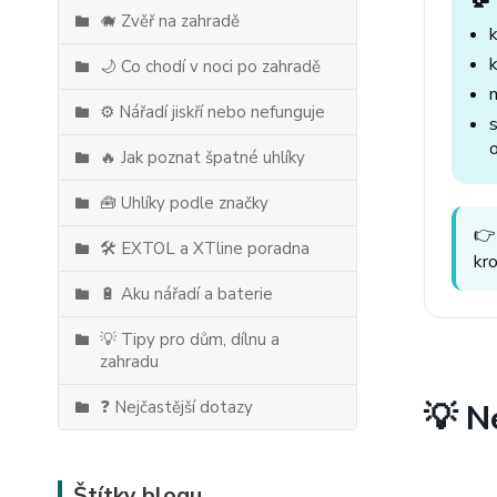
🐗 Zvěř na zahradě
🌙 Co chodí v noci po zahradě
⚙️ Nářadí jiskří nebo nefunguje
🔥 Jak poznat špatné uhlíky
🧰 Uhlíky podle značky
👉
🛠️ EXTOL a XTline poradna
kr
🔋 Aku nářadí a baterie
💡 Tipy pro dům, dílnu a
zahradu
❓ Nejčastější dotazy
💡 N
Štítky blogu