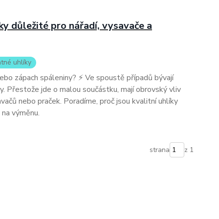
íky důležité pro nářadí, vysavače a
tné uhlíky
nebo zápach spáleniny? ⚡ Ve spoustě případů bývají
 Přestože jde o malou součástku, mají obrovský vliv
avačů nebo praček. Poradíme, proč jsou kvalitní uhlíky
s na výměnu.
strana
z 1