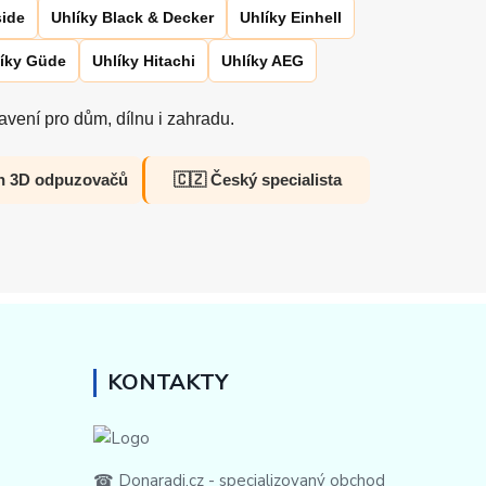
side
Uhlíky Black & Decker
Uhlíky Einhell
íky Güde
Uhlíky Hitachi
Uhlíky AEG
vení pro dům, dílnu i zahradu.
h 3D odpuzovačů
🇨🇿 Český specialista
KONTAKTY
☎ Donaradi.cz - specializovaný obchod