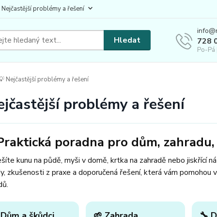
 Nejčastější problémy a řešení
info@
Hledat
728 
Po-Pá 
 Nejčastější problémy a řešení
ejčastější problémy a řešení
Praktická poradna pro dům, zahradu, 
šíte kunu na půdě, myši v domě, krtka na zahradě nebo jiskřící n
y, zkušenosti z praxe a doporučená řešení, která vám pomohou v
dů.
 Dům a škůdci
🌱 Zahrada
🔧 D