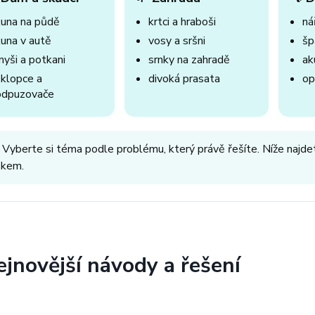
kuna na půdě
krtci a hraboši
nář
kuna v autě
vosy a sršni
šp
myši a potkani
srnky na zahradě
ak
sklopce a
divoká prasata
op
odpuzovače
 Vyberte si téma podle problému, který právě řešíte. Níže najdet
okem.
ejnovější návody a řešení