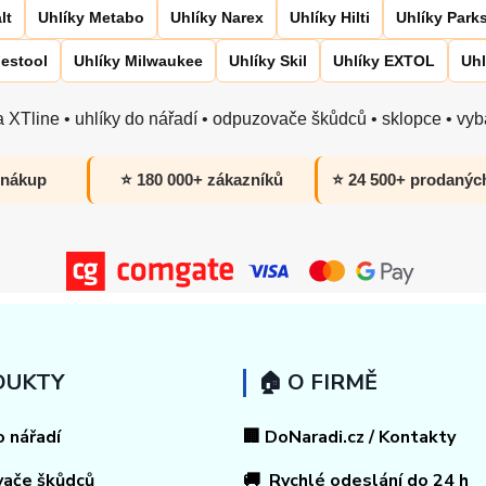
lt
Uhlíky Metabo
Uhlíky Narex
Uhlíky Hilti
Uhlíky Park
Festool
Uhlíky Milwaukee
Uhlíky Skil
Uhlíky EXTOL
Uhl
 XTline • uhlíky do nářadí • odpuzovače škůdců • sklopce • vyba
 nákup
⭐ 180 000+ zákazníků
⭐ 24 500+ prodanýc
DUKTY
🏠 O FIRMĚ
o nářadí
🏢 DoNaradi.cz / Kontakty
vače škůdců
🚚 Rychlé odeslání do 24 h