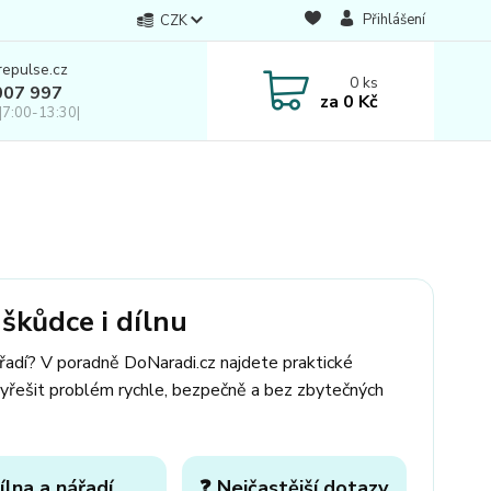
Přihlášení
CZK
repulse.cz
0
ks
007 997
za
0 Kč
|7:00-13:30|
škůdce i dílnu
ářadí? V poradně DoNaradi.cz najdete praktické
yřešit problém rychle, bezpečně a bez zbytečných
ílna a nářadí
❓ Nejčastější dotazy