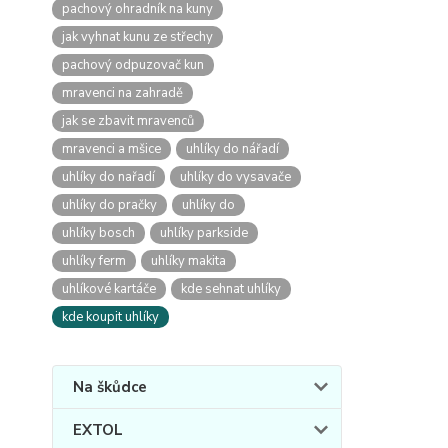
pachový ohradník na kuny
jak vyhnat kunu ze střechy
pachový odpuzovač kun
mravenci na zahradě
jak se zbavit mravenců
mravenci a mšice
uhlíky do nářadí
uhlíky do nařadí
uhlíky do vysavače
uhlíky do pračky
uhlíky do
uhlíky bosch
uhlíky parkside
uhlíky ferm
uhlíky makita
uhlíkové kartáče
kde sehnat uhlíky
kde koupit uhlíky
Na škůdce
EXTOL