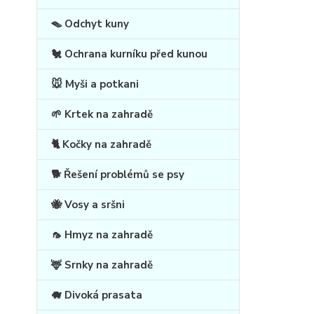
🪤 Odchyt kuny
🐔 Ochrana kurníku před kunou
🐭 Myši a potkani
🌱 Krtek na zahradě
🐈 Kočky na zahradě
🐕 Řešení problémů se psy
🐝 Vosy a sršni
🦟 Hmyz na zahradě
🦌 Srnky na zahradě
🐗 Divoká prasata