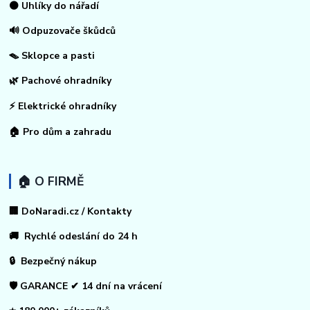
⚫ Uhlíky do nářadí
🔊 Odpuzovače škůdců
🪤 Sklopce a pasti
🌿 Pachové ohradníky
⚡
Elektrické ohradníky
🏠
Pro dům a zahradu
🏠 O FIRMĚ
🏢 DoNaradi.cz / Kontakty
🚚 Rychlé odeslání do 24 h
🔒 Bezpečný nákup
🛡️ GARANCE ✔ 14 dní na vrácení