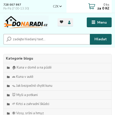
0
ks
728 007 997
CZK
za
0 Kč
Po-Pá |7:00-13:30|
Menu
Hledat
Kategorie blogu
🏠 Kuna v domě a na půdě
🚗 Kuna v autě
🪤 Jak bezpečně chytit kunu
🐭 Myši a potkani
🌱 Krtci a zahradní škůdci
🐝 Vosy, sršni a hmyz