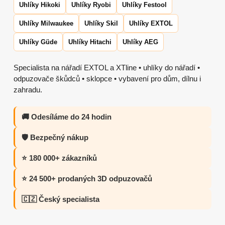
Uhlíky Hikoki
Uhlíky Ryobi
Uhlíky Festool
Uhlíky Milwaukee
Uhlíky Skil
Uhlíky EXTOL
Uhlíky Güde
Uhlíky Hitachi
Uhlíky AEG
Specialista na nářadí EXTOL a XTline • uhlíky do nářadí •
odpuzovače škůdců • sklopce • vybavení pro dům, dílnu i
zahradu.
🚚 Odesíláme do 24 hodin
🛡️ Bezpečný nákup
⭐ 180 000+ zákazníků
⭐ 24 500+ prodaných 3D odpuzovačů
🇨🇿 Český specialista