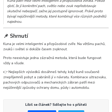
Kuna patří mezi velmi inteligentní a přizpůsobivá zvířata. Pokud
zjistí, že jí konkrétní pach, světlo nebo zvuk nepředstavuje
skutečné nebezpečí, začne jej postupně ignorovat. Právě proto
bývají nejúčinnější metody, které kombinují více různých podnětů
najednou.
📌 Shrnutí
Kuna je velmi inteligentní a přizpůsobivé zvíře. Na většinu pachů,
zvuků i světel si dokáže časem zvyknout.
Proto neexistuje jedna zázračná metoda, která bude fungovat
vždy a všude.
👉 Nejlepších výsledků dosáhneš tehdy, když kuně současně
znepříjemníš pobyt a zabráníš jí v návratu. Kombinace ultrazvuku,
pachových odpuzovačů a mechanických zábran patří mezi
nejúčinnější způsoby ochrany domu, půdy i automobilu.
Líbil se článek? Sdílejte ho s přáteli