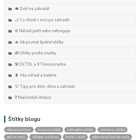
🐗 Zvěř na zahradě
🌙 Co chodí v noci po zahradě
⚙️ Nářadí jiskří nebo nefunguje
🔥 Jak poznat špatné uhlíky
🧰 Uhlíky podle značky
🛠️ EXTOL a XTline poradna
🔋 Aku nářadí a baterie
💡 Tipy pro dům, dílnu a zahradu
❓ Nejčastější dotazy
Štítky blogu
odpuzovač kun
kuna na půdě
náhradní uhlíky
výměna uhlíků
jed na myši
sklopec na kunu
kuna v autě
odpuzovač kun do auta