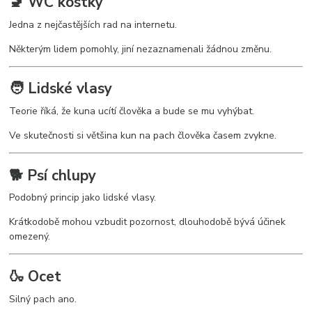
🚽 WC kostky
Jedna z nejčastějších rad na internetu.
Některým lidem pomohly, jiní nezaznamenali žádnou změnu.
🧑 Lidské vlasy
Teorie říká, že kuna ucítí člověka a bude se mu vyhýbat.
Ve skutečnosti si většina kun na pach člověka časem zvykne.
🐕 Psí chlupy
Podobný princip jako lidské vlasy.
Krátkodobě mohou vzbudit pozornost, dlouhodobě bývá účinek
omezený.
🍶 Ocet
Silný pach ano.