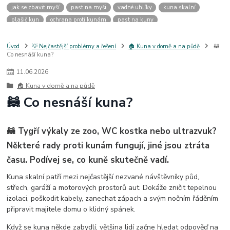
jak se zbavit myší
past na myši
vadné uhlíky
kuna skalní
plašič kun
ochrana proti kunám
past na kuny
jak vyhnat kunu z auta
plašič kun do auta
jak ulovit kunu
past na kunu
myši v domě
odpuzovač myší
jak se zbavit vos
Úvod
💡 Nejčastější problémy a řešení
🏠 Kuna v domě a na půdě
🦝
Co nesnáší kuna?
odpuzovač vos
likvidace vos
pasti na myši
kuna
klíště
štěnice
štěnice v hotelu
jak se zbavit kuny
kuna ve střeše
11
.
06
.
2026
pachový ohradník na kuny
jak vyhnat kunu ze střechy
🏠 Kuna v domě a na půdě
pachový odpuzovač kun
mravenci na zahradě
jak se zbavit mravenců
🦝 Co nesnáší kuna?
mravenci a mšice
uhlíky do nářadí
uhlíky do nařadí
uhlíky do vysavače
uhlíky do pračky
uhlíky do
uhlíky bosch
🦝 Tygří výkaly ze zoo, WC kostka nebo ultrazvuk?
uhlíky parkside
uhlíky ferm
uhlíky makita
uhlíkové kartáče
kde sehnat uhlíky
kde koupit uhlíky
Některé rady proti kunám fungují, jiné jsou ztráta
času. Podívej se, co kuně skutečně vadí.
Kuna skalní patří mezi nejčastější nezvané návštěvníky půd,
střech, garáží a motorových prostorů aut. Dokáže zničit tepelnou
izolaci, poškodit kabely, zanechat zápach a svým nočním řáděním
připravit majitele domu o klidný spánek.
Když se kuna někde zabydlí, většina lidí začne hledat odpověď na