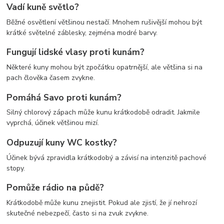
Vadí kuně světlo?
Běžné osvětlení většinou nestačí. Mnohem rušivější mohou být
krátké světelné záblesky, zejména modré barvy.
Fungují lidské vlasy proti kunám?
Některé kuny mohou být zpočátku opatrnější, ale většina si na
pach člověka časem zvykne.
Pomáhá Savo proti kunám?
Silný chlorový zápach může kunu krátkodobě odradit. Jakmile
vyprchá, účinek většinou mizí.
Odpuzují kuny WC kostky?
Účinek bývá zpravidla krátkodobý a závisí na intenzitě pachové
stopy.
Pomůže rádio na půdě?
Krátkodobě může kunu znejistit. Pokud ale zjistí, že jí nehrozí
skutečné nebezpečí, často si na zvuk zvykne.