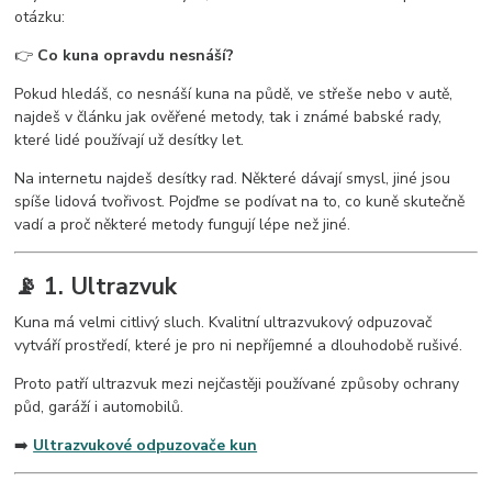
otázku:
👉
Co kuna opravdu nesnáší?
Pokud hledáš, co nesnáší kuna na půdě, ve střeše nebo v autě,
najdeš v článku jak ověřené metody, tak i známé babské rady,
které lidé používají už desítky let.
Na internetu najdeš desítky rad. Některé dávají smysl, jiné jsou
spíše lidová tvořivost. Pojďme se podívat na to, co kuně skutečně
vadí a proč některé metody fungují lépe než jiné.
📡 1. Ultrazvuk
Kuna má velmi citlivý sluch. Kvalitní ultrazvukový odpuzovač
vytváří prostředí, které je pro ni nepříjemné a dlouhodobě rušivé.
Proto patří ultrazvuk mezi nejčastěji používané způsoby ochrany
půd, garáží i automobilů.
➡️
Ultrazvukové odpuzovače kun