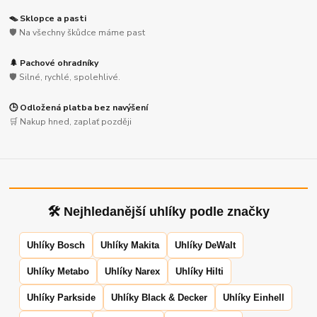
🪤 Sklopce a pasti
🛡️ Na všechny škůdce máme past
🌲 Pachové ohradníky
🛡️ Silné, rychlé, spolehlivé.
🕒 Odložená platba bez navýšení
🛒 Nakup hned, zaplať později
🛠 Nejhledanější uhlíky podle značky
Uhlíky Bosch
Uhlíky Makita
Uhlíky DeWalt
Uhlíky Metabo
Uhlíky Narex
Uhlíky Hilti
Uhlíky Parkside
Uhlíky Black & Decker
Uhlíky Einhell