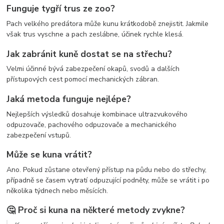
Funguje tygří trus ze zoo?
Pach velkého predátora může kunu krátkodobě znejistit. Jakmile
však trus vyschne a pach zeslábne, účinek rychle klesá.
Jak zabránit kuně dostat se na střechu?
Velmi účinné bývá zabezpečení okapů, svodů a dalších
přístupových cest pomocí mechanických zábran.
Jaká metoda funguje nejlépe?
Nejlepších výsledků dosahuje kombinace ultrazvukového
odpuzovače, pachového odpuzovače a mechanického
zabezpečení vstupů.
Může se kuna vrátit?
Ano. Pokud zůstane otevřený přístup na půdu nebo do střechy,
případně se časem vytratí odpuzující podněty, může se vrátit i po
několika týdnech nebo měsících.
🤔 Proč si kuna na některé metody zvykne?