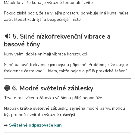
Málokdo ví, že kuna je výrazně teritoriální zvíře.
Pokud získá pocit, že se v jejím prostoru pohybuje jiná kuna, může
začít hledat klidnější a bezpečnější místo.
🔉 5. Silné nízkofrekvenční vibrace a
basové tóny
Kuny velmi dobře vnímají vibrace konstrukcí.
Silné basové frekvence jim nejsou příjemné. Problém je, že stejné
frekvence často vadí i lidem, takže nejde o příliš praktické řešení.
🔵 6. Modré světelné záblesky
Trvale rozsvícená žárovka většinou příliš nepomůže.
Naopak krátké světelné záblesky, zejména modré barvy, mohou
být pro noční zvířata výrazně rušivější.
➡️
Světelné odpuzovače kun