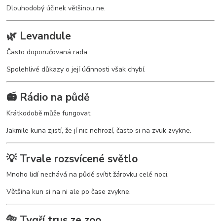
Dlouhodobý účinek většinou ne.
🌿 Levandule
Často doporučovaná rada.
Spolehlivé důkazy o její účinnosti však chybí.
📻 Rádio na půdě
Krátkodobě může fungovat.
Jakmile kuna zjistí, že jí nic nehrozí, často si na zvuk zvykne.
💡 Trvale rozsvícené světlo
Mnoho lidí nechává na půdě svítit žárovku celé noci.
Většina kun si na ni ale po čase zvykne.
🐅 Tygří trus ze zoo