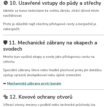
🚫 10. Uzavřené vstupy do půdy a střechy
Jakmile se kuna nedostane ke svému úkrytu, ztrácí důvod místo
navštěvovat.
Proto je důležité najít všechny přístupové cesty a bezpečně je
zabezpečit.
🛡️ 11. Mechanické zábrany na okapech a
svodech
Mnoho kun využívá okapy a svody jako přístupovou cestu na
střechu.
Speciální zábrany, límce nebo hladké plechové prvky jim dokážou
výstup výrazně zkomplikovat nebo úplně znemožnit.
➡️
Mechanické zábrany proti kunám
🔩 12. Kovové ochrany otvorů
Větrací otvory, mezery v podbití nebo technické průchody lze