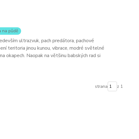
a na půdě
edevším ultrazvuk, pach predátora, pachové
ní teritoria jinou kunou, vibrace, modré světelné
na okapech. Naopak na většinu babských rad si
strana
z 1