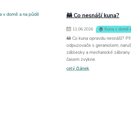
🦝 Co nesnáší kuna?
11
.
06
.
2026
🏠 Kuna v domě 
🦝 Co kuna opravdu nesnáší? Př
odpuzovače s geraniolem, naruše
záblesky a mechanické zábrany 
časem zvykne.
celý článek