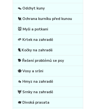
🪤 Odchyt kuny
🐔 Ochrana kurníku před kunou
🐭 Myši a potkani
🌱 Krtek na zahradě
🐈 Kočky na zahradě
🐕 Řešení problémů se psy
🐝 Vosy a sršni
🦟 Hmyz na zahradě
🦌 Srnky na zahradě
🐗 Divoká prasata