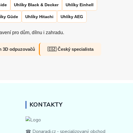
side
Uhlíky Black & Decker
Uhlíky Einhell
íky Güde
Uhlíky Hitachi
Uhlíky AEG
vení pro dům, dílnu i zahradu.
h 3D odpuzovačů
🇨🇿 Český specialista
KONTAKTY
☎ Donaradi.cz - specializovaný obchod