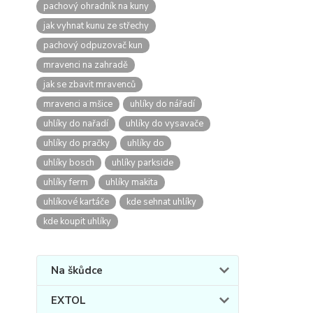
pachový ohradník na kuny
jak vyhnat kunu ze střechy
pachový odpuzovač kun
mravenci na zahradě
jak se zbavit mravenců
mravenci a mšice
uhlíky do nářadí
uhlíky do nařadí
uhlíky do vysavače
uhlíky do pračky
uhlíky do
uhlíky bosch
uhlíky parkside
uhlíky ferm
uhlíky makita
uhlíkové kartáče
kde sehnat uhlíky
kde koupit uhlíky
Na škůdce
EXTOL