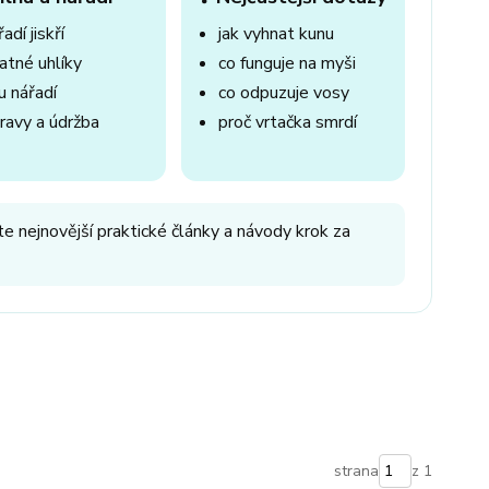
adí jiskří
jak vyhnat kunu
atné uhlíky
co funguje na myši
u nářadí
co odpuzuje vosy
ravy a údržba
proč vrtačka smrdí
e nejnovější praktické články a návody krok za
strana
z 1