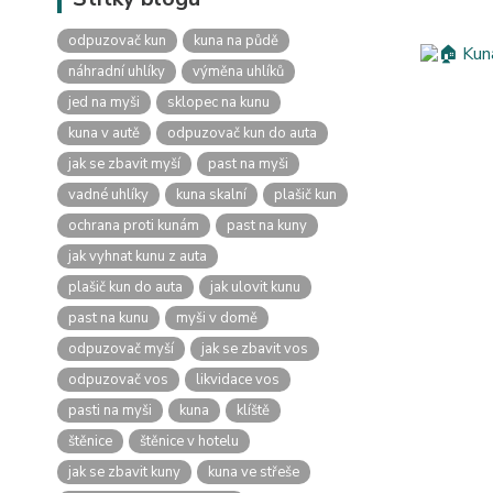
odpuzovač kun
kuna na půdě
náhradní uhlíky
výměna uhlíků
jed na myši
sklopec na kunu
kuna v autě
odpuzovač kun do auta
jak se zbavit myší
past na myši
vadné uhlíky
kuna skalní
plašič kun
ochrana proti kunám
past na kuny
jak vyhnat kunu z auta
plašič kun do auta
jak ulovit kunu
past na kunu
myši v domě
odpuzovač myší
jak se zbavit vos
odpuzovač vos
likvidace vos
pasti na myši
kuna
klíště
štěnice
štěnice v hotelu
jak se zbavit kuny
kuna ve střeše