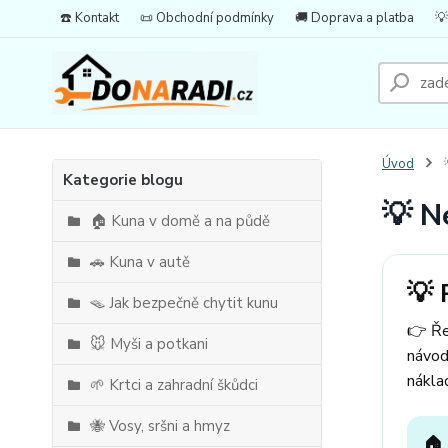
☎️ Kontakt
📜 Obchodní podmínky
🚚 Doprava a platba
💡
Úvod

Kategorie blogu
💡 N
🏠 Kuna v domě a na půdě
🚗 Kuna v autě
💡 
🪤 Jak bezpečně chytit kunu
👉 Ře
🐭 Myši a potkani
návod
nákla
🌱 Krtci a zahradní škůdci
🐝 Vosy, sršni a hmyz
🏠