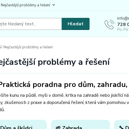
 Nejčastější problémy a řešení
info@
Hledat
728 
Po-Pá 
 Nejčastější problémy a řešení
ejčastější problémy a řešení
Praktická poradna pro dům, zahradu, 
šíte kunu na půdě, myši v domě, krtka na zahradě nebo jiskřící n
y, zkušenosti z praxe a doporučená řešení, která vám pomohou v
dů.
 Dům a škůdci
🌱 Zahrada
🔧 D