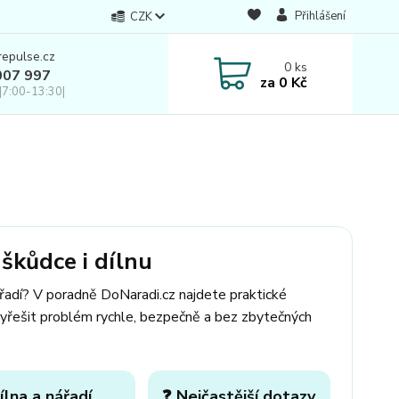
Přihlášení
CZK
repulse.cz
0
ks
007 997
za
0 Kč
|7:00-13:30|
škůdce i dílnu
ářadí? V poradně DoNaradi.cz najdete praktické
yřešit problém rychle, bezpečně a bez zbytečných
ílna a nářadí
❓ Nejčastější dotazy