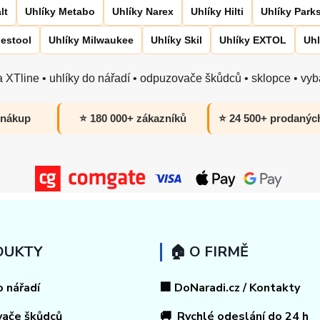
lt
Uhlíky Metabo
Uhlíky Narex
Uhlíky Hilti
Uhlíky Park
Festool
Uhlíky Milwaukee
Uhlíky Skil
Uhlíky EXTOL
Uhl
 XTline • uhlíky do nářadí • odpuzovače škůdců • sklopce • vyba
 nákup
⭐ 180 000+ zákazníků
⭐ 24 500+ prodanýc
DUKTY
🏠 O FIRMĚ
o nářadí
🏢 DoNaradi.cz / Kontakty
vače škůdců
🚚 Rychlé odeslání do 24 h