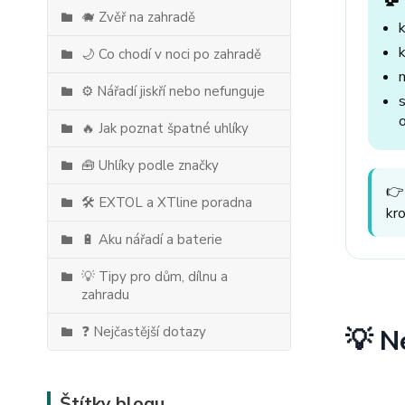
🐗 Zvěř na zahradě
🌙 Co chodí v noci po zahradě
⚙️ Nářadí jiskří nebo nefunguje
🔥 Jak poznat špatné uhlíky
🧰 Uhlíky podle značky
👉
🛠️ EXTOL a XTline poradna
kr
🔋 Aku nářadí a baterie
💡 Tipy pro dům, dílnu a
zahradu
❓ Nejčastější dotazy
💡 N
Štítky blogu