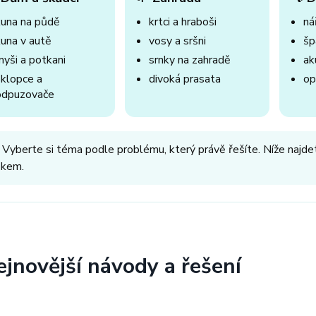
kuna na půdě
krtci a hraboši
nář
kuna v autě
vosy a sršni
šp
myši a potkani
srnky na zahradě
ak
sklopce a
divoká prasata
op
odpuzovače
 Vyberte si téma podle problému, který právě řešíte. Níže najdet
okem.
ejnovější návody a řešení