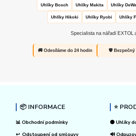
Uhlíky Bosch
Uhlíky Makita
Uhlíky DeWa
Uhlíky Hikoki
Uhlíky Ryobi
Uhlíky 
Specialista na nářadí EXTOL a
🚚 Odesíláme do 24 hodin
🛡️ Bezpečný
📦 INFORMACE
⭐ PRO
📊
Obchodní podmínky
⚫ Uhlíky d
↩
Odstoupení od smlouvy
🔊 Odpuzo