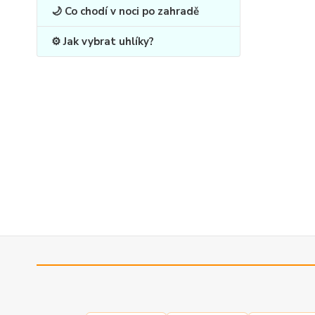
🌙 Co chodí v noci po zahradě
⚙️ Jak vybrat uhlíky?