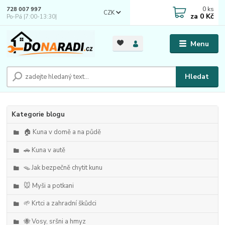
0
ks
728 007 997
CZK
za
0 Kč
Po-Pá |7:00-13:30|
Menu
Hledat
Kategorie blogu
🏠 Kuna v domě a na půdě
🚗 Kuna v autě
🪤 Jak bezpečně chytit kunu
🐭 Myši a potkani
🌱 Krtci a zahradní škůdci
🐝 Vosy, sršni a hmyz