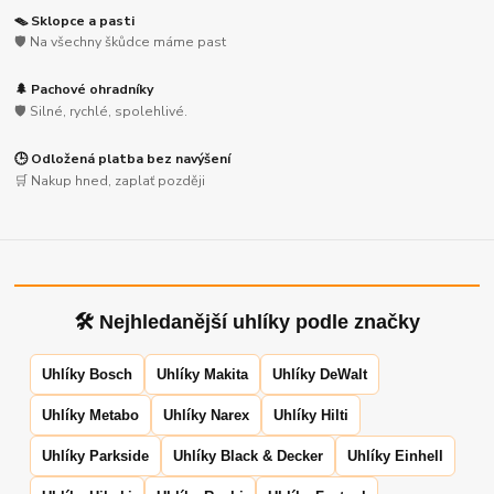
🪤 Sklopce a pasti
🛡️ Na všechny škůdce máme past
🌲 Pachové ohradníky
🛡️ Silné, rychlé, spolehlivé.
🕒 Odložená platba bez navýšení
🛒 Nakup hned, zaplať později
🛠 Nejhledanější uhlíky podle značky
Uhlíky Bosch
Uhlíky Makita
Uhlíky DeWalt
Uhlíky Metabo
Uhlíky Narex
Uhlíky Hilti
Uhlíky Parkside
Uhlíky Black & Decker
Uhlíky Einhell