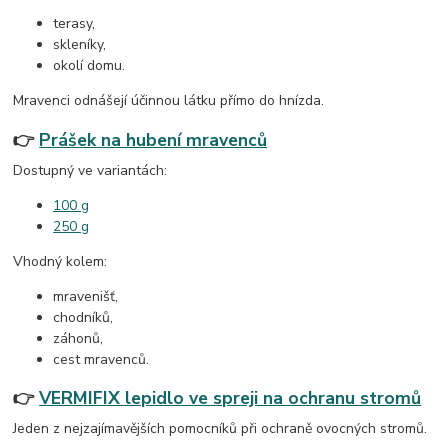
terasy,
skleníky,
okolí domu.
Mravenci odnášejí účinnou látku přímo do hnízda.
👉
Prášek na hubení mravenců
Dostupný ve variantách:
100 g
250 g
Vhodný kolem:
mravenišť,
chodníků,
záhonů,
cest mravenců.
👉
VERMIFIX lepidlo ve spreji na ochranu stromů
Jeden z nejzajímavějších pomocníků při ochraně ovocných stromů.