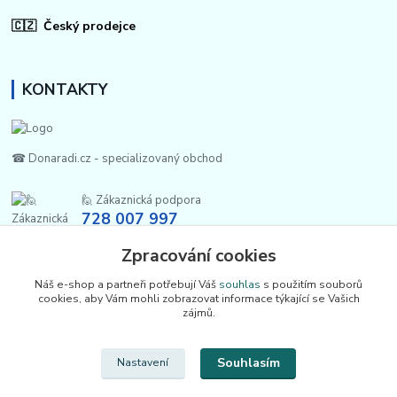
🇨🇿 Český prodejce
KONTAKTY
☎ Donaradi.cz - specializovaný obchod
🙋 Zákaznická podpora
728 007 997
Po-Pá |7:00-13:30|
Zpracování cookies
info@repulse.cz
Náš e-shop a partneři potřebují Váš
souhlas
s použitím souborů
cookies, aby Vám mohli zobrazovat informace týkající se Vašich
zájmů.
Souhlasím
Nastavení
Upravit sběr cookies.