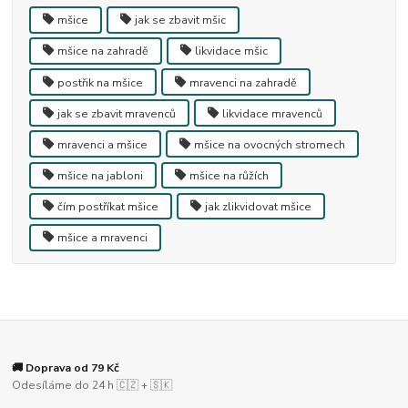
mšice
jak se zbavit mšic
mšice na zahradě
likvidace mšic
postřik na mšice
mravenci na zahradě
jak se zbavit mravenců
likvidace mravenců
mravenci a mšice
mšice na ovocných stromech
mšice na jabloni
mšice na růžích
čím postříkat mšice
jak zlikvidovat mšice
mšice a mravenci
🚚 Doprava od 79 Kč
Odesíláme do 24 h 🇨🇿 + 🇸🇰