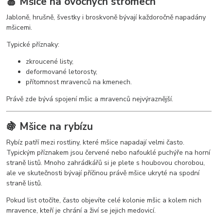
🍎 Mšice na ovocných stromech
Jabloně, hrušně, švestky i broskvoně bývají každoročně napadány
mšicemi.
Typické příznaky:
zkroucené listy,
deformované letorosty,
přítomnost mravenců na kmenech.
Právě zde bývá spojení mšic a mravenců nejvýraznější.
🍇 Mšice na rybízu
Rybíz patří mezi rostliny, které mšice napadají velmi často.
Typickým příznakem jsou červené nebo nafouklé puchýře na horní
straně listů. Mnoho zahrádkářů si je plete s houbovou chorobou,
ale ve skutečnosti bývají příčinou právě mšice ukryté na spodní
straně listů.
Pokud list otočíte, často objevíte celé kolonie mšic a kolem nich
mravence, kteří je chrání a živí se jejich medovicí.