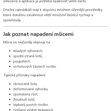
omezená a aplikace je potřeba opakovat velmi často.
Dnešní zahrádkáři mají k dispozici mnohem účinnější prostředky,
které dokážou zasáhnout větší množství škůdců rychleji a
spolehlivěji.
Jak poznat napadení mšicemi
Mšice se nejčastěji objevují na:
mladých výhonech,
spodní straně listů,
poupatech,
vrcholových částech rostlin.
Typické příznaky napadení:
zkroucené listy,
deformované výhonky,
zpomalený růst,
žloutnutí listů,
lepkavý povrch rostlin,
zvýšený výskyt mravenců.