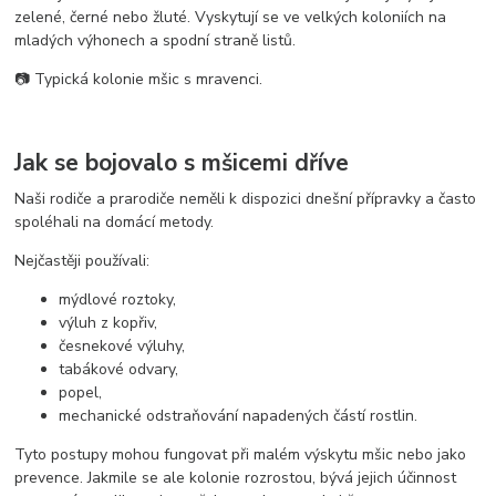
zelené, černé nebo žluté. Vyskytují se ve velkých koloniích na
mladých výhonech a spodní straně listů.
📷 Typická kolonie mšic s mravenci.
Jak se bojovalo s mšicemi dříve
Naši rodiče a prarodiče neměli k dispozici dnešní přípravky a často
spoléhali na domácí metody.
Nejčastěji používali:
mýdlové roztoky,
výluh z kopřiv,
česnekové výluhy,
tabákové odvary,
popel,
mechanické odstraňování napadených částí rostlin.
Tyto postupy mohou fungovat při malém výskytu mšic nebo jako
prevence. Jakmile se ale kolonie rozrostou, bývá jejich účinnost