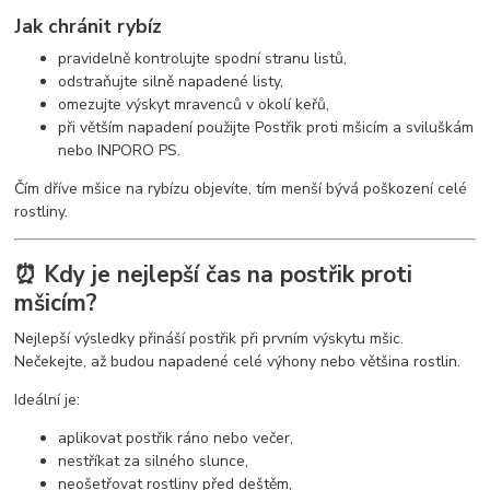
Jak chránit rybíz
pravidelně kontrolujte spodní stranu listů,
odstraňujte silně napadené listy,
omezujte výskyt mravenců v okolí keřů,
při větším napadení použijte Postřik proti mšicím a sviluškám
nebo INPORO PS.
Čím dříve mšice na rybízu objevíte, tím menší bývá poškození celé
rostliny.
⏰ Kdy je nejlepší čas na postřik proti
mšicím?
Nejlepší výsledky přináší postřik při prvním výskytu mšic.
Nečekejte, až budou napadené celé výhony nebo většina rostlin.
Ideální je:
aplikovat postřik ráno nebo večer,
nestříkat za silného slunce,
neošetřovat rostliny před deštěm,