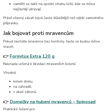
zaměřit se také na spodní stranu listů, kde se mšice
nejčastěji ukrývají.
Právě včasný zásah bývá často důležitější než výběr samotného
přípravku.
Jak bojovat proti mravencům
Pokud necháte mravence bez kontroly, často se budou mšice
vracet.
👉
Formitox Extra 120 g
Návnada určená k likvidaci mravenčích kolonií.
Vhodná:
kolem domu,
na zahradě,
v okolí záhonů.
👉
Domečky na hubení mravenců – Spinosad
Praktické řešení pro: