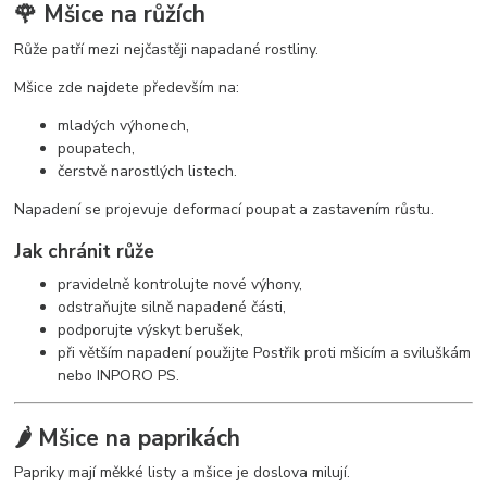
🌹 Mšice na růžích
Růže patří mezi nejčastěji napadané rostliny.
Mšice zde najdete především na:
mladých výhonech,
poupatech,
čerstvě narostlých listech.
Napadení se projevuje deformací poupat a zastavením růstu.
Jak chránit růže
pravidelně kontrolujte nové výhony,
odstraňujte silně napadené části,
podporujte výskyt berušek,
při větším napadení použijte Postřik proti mšicím a sviluškám
nebo INPORO PS.
🌶️ Mšice na paprikách
Papriky mají měkké listy a mšice je doslova milují.