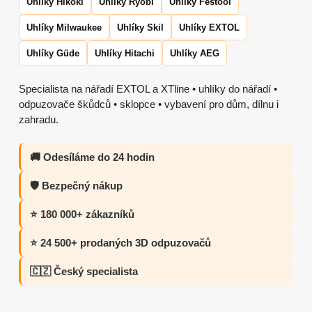
Uhlíky Hikoki
Uhlíky Ryobi
Uhlíky Festool
Uhlíky Milwaukee
Uhlíky Skil
Uhlíky EXTOL
Uhlíky Güde
Uhlíky Hitachi
Uhlíky AEG
Specialista na nářadí EXTOL a XTline • uhlíky do nářadí •
odpuzovače škůdců • sklopce • vybavení pro dům, dílnu i
zahradu.
🚚 Odesíláme do 24 hodin
🛡️ Bezpečný nákup
⭐ 180 000+ zákazníků
⭐ 24 500+ prodaných 3D odpuzovačů
🇨🇿 Český specialista