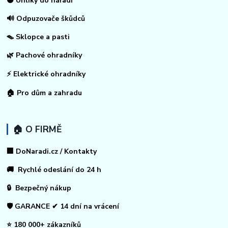
⚫ Uhlíky do nářadí
🔊 Odpuzovače škůdců
🪤 Sklopce a pasti
🌿 Pachové ohradníky
⚡
Elektrické ohradníky
🏠
Pro dům a zahradu
🏠 O FIRMĚ
🏢 DoNaradi.cz / Kontakty
🚚 Rychlé odeslání do 24 h
🔒 Bezpečný nákup
🛡️ GARANCE ✔ 14 dní na vrácení
⭐ 180 000+ zákazníků