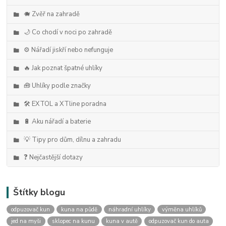
🐗 Zvěř na zahradě
🌙 Co chodí v noci po zahradě
⚙️ Nářadí jiskří nebo nefunguje
🔥 Jak poznat špatné uhlíky
🧰 Uhlíky podle značky
🛠️ EXTOL a XTline poradna
🔋 Aku nářadí a baterie
💡 Tipy pro dům, dílnu a zahradu
❓ Nejčastější dotazy
Štítky blogu
odpuzovač kun
kuna na půdě
náhradní uhlíky
výměna uhlíků
jed na myši
sklopec na kunu
kuna v autě
odpuzovač kun do auta