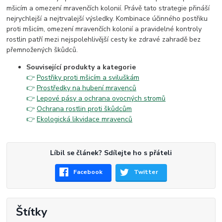
mšicím a omezení mravenčích kolonií. Právě tato strategie přináší
nejrychlejší a nejtrvalejší výsledky. Kombinace účinného postřiku
proti mšicím, omezení mravenčích kolonií a pravidelné kontroly
rostlin patří mezi nejspolehlivější cesty ke zdravé zahradě bez
přemnožených škůdců.
Související produkty a kategorie
👉
Postřiky proti mšicím a sviluškám
👉
Prostředky na hubení mravenců
👉
Lepové pásy a ochrana ovocných stromů
👉
Ochrana rostlin proti škůdcům
👉
Ekologická likvidace mravenců
Líbil se článek? Sdílejte ho s přáteli
Facebook
Twitter
Štítky