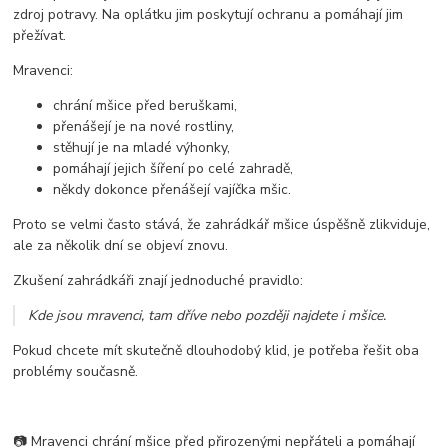
zdroj potravy. Na oplátku jim poskytují ochranu a pomáhají jim
přežívat.
Mravenci:
chrání mšice před beruškami,
přenášejí je na nové rostliny,
stěhují je na mladé výhonky,
pomáhají jejich šíření po celé zahradě,
někdy dokonce přenášejí vajíčka mšic.
Proto se velmi často stává, že zahrádkář mšice úspěšně zlikviduje,
ale za několik dní se objeví znovu.
Zkušení zahrádkáři znají jednoduché pravidlo:
Kde jsou mravenci, tam dříve nebo později najdete i mšice.
Pokud chcete mít skutečně dlouhodobý klid, je potřeba řešit oba
problémy současně.
📷 Mravenci chrání mšice před přirozenými nepřáteli a pomáhají