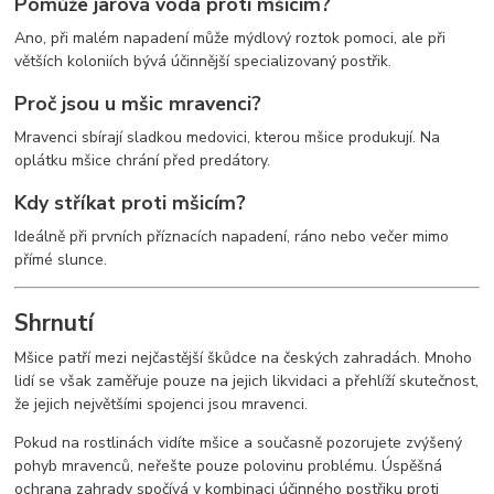
Pomůže jarová voda proti mšicím?
Ano, při malém napadení může mýdlový roztok pomoci, ale při
větších koloniích bývá účinnější specializovaný postřik.
Proč jsou u mšic mravenci?
Mravenci sbírají sladkou medovici, kterou mšice produkují. Na
oplátku mšice chrání před predátory.
Kdy stříkat proti mšicím?
Ideálně při prvních příznacích napadení, ráno nebo večer mimo
přímé slunce.
Shrnutí
Mšice patří mezi nejčastější škůdce na českých zahradách. Mnoho
lidí se však zaměřuje pouze na jejich likvidaci a přehlíží skutečnost,
že jejich největšími spojenci jsou mravenci.
Pokud na rostlinách vidíte mšice a současně pozorujete zvýšený
pohyb mravenců, neřešte pouze polovinu problému. Úspěšná
ochrana zahrady spočívá v kombinaci účinného postřiku proti