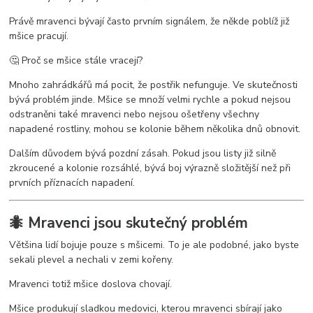
Právě mravenci bývají často prvním signálem, že někde poblíž již
mšice pracují.
🤔 Proč se mšice stále vracejí?
Mnoho zahrádkářů má pocit, že postřik nefunguje. Ve skutečnosti
bývá problém jinde. Mšice se množí velmi rychle a pokud nejsou
odstraněni také mravenci nebo nejsou ošetřeny všechny
napadené rostliny, mohou se kolonie během několika dnů obnovit.
Dalším důvodem bývá pozdní zásah. Pokud jsou listy již silně
zkroucené a kolonie rozsáhlé, bývá boj výrazně složitější než při
prvních příznacích napadení.
🐜 Mravenci jsou skutečný problém
Většina lidí bojuje pouze s mšicemi. To je ale podobné, jako byste
sekali plevel a nechali v zemi kořeny.
Mravenci totiž mšice doslova chovají.
Mšice produkují sladkou medovici, kterou mravenci sbírají jako