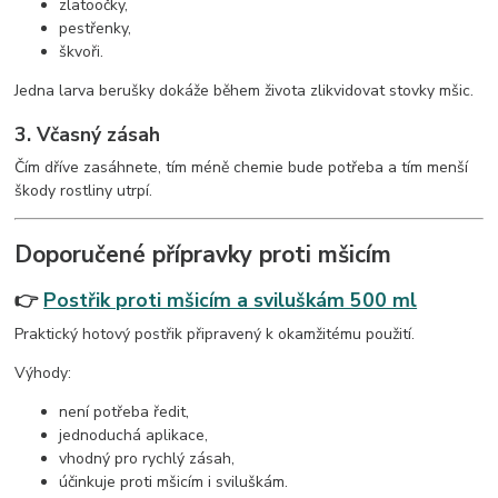
zlatoočky,
pestřenky,
škvoři.
Jedna larva berušky dokáže během života zlikvidovat stovky mšic.
3. Včasný zásah
Čím dříve zasáhnete, tím méně chemie bude potřeba a tím menší
škody rostliny utrpí.
Doporučené přípravky proti mšicím
👉
Postřik proti mšicím a sviluškám 500 ml
Praktický hotový postřik připravený k okamžitému použití.
Výhody:
není potřeba ředit,
jednoduchá aplikace,
vhodný pro rychlý zásah,
účinkuje proti mšicím i sviluškám.