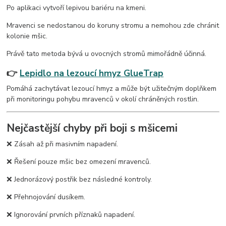
Po aplikaci vytvoří lepivou bariéru na kmeni.
Mravenci se nedostanou do koruny stromu a nemohou zde chránit
kolonie mšic.
Právě tato metoda bývá u ovocných stromů mimořádně účinná.
👉
Lepidlo na lezoucí hmyz GlueTrap
Pomáhá zachytávat lezoucí hmyz a může být užitečným doplňkem
při monitoringu pohybu mravenců v okolí chráněných rostlin.
Nejčastější chyby při boji s mšicemi
❌ Zásah až při masivním napadení.
❌ Řešení pouze mšic bez omezení mravenců.
❌ Jednorázový postřik bez následné kontroly.
❌ Přehnojování dusíkem.
❌ Ignorování prvních příznaků napadení.