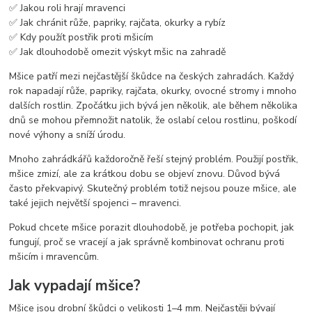
✅ Jakou roli hrají mravenci
✅ Jak chránit růže, papriky, rajčata, okurky a rybíz
✅ Kdy použít postřik proti mšicím
✅ Jak dlouhodobě omezit výskyt mšic na zahradě
Mšice patří mezi nejčastější škůdce na českých zahradách. Každý
rok napadají růže, papriky, rajčata, okurky, ovocné stromy i mnoho
dalších rostlin. Zpočátku jich bývá jen několik, ale během několika
dnů se mohou přemnožit natolik, že oslabí celou rostlinu, poškodí
nové výhony a sníží úrodu.
Mnoho zahrádkářů každoročně řeší stejný problém. Použijí postřik,
mšice zmizí, ale za krátkou dobu se objeví znovu. Důvod bývá
často překvapivý. Skutečný problém totiž nejsou pouze mšice, ale
také jejich největší spojenci – mravenci.
Pokud chcete mšice porazit dlouhodobě, je potřeba pochopit, jak
fungují, proč se vracejí a jak správně kombinovat ochranu proti
mšicím i mravencům.
Jak vypadají mšice?
Mšice jsou drobní škůdci o velikosti 1–4 mm. Nejčastěji bývají