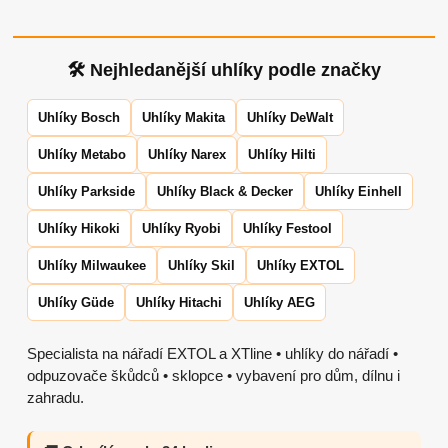
🛠 Nejhledanější uhlíky podle značky
Uhlíky Bosch
Uhlíky Makita
Uhlíky DeWalt
Uhlíky Metabo
Uhlíky Narex
Uhlíky Hilti
Uhlíky Parkside
Uhlíky Black & Decker
Uhlíky Einhell
Uhlíky Hikoki
Uhlíky Ryobi
Uhlíky Festool
Uhlíky Milwaukee
Uhlíky Skil
Uhlíky EXTOL
Uhlíky Güde
Uhlíky Hitachi
Uhlíky AEG
Specialista na nářadí EXTOL a XTline • uhlíky do nářadí •
odpuzovače škůdců • sklopce • vybavení pro dům, dílnu i
zahradu.