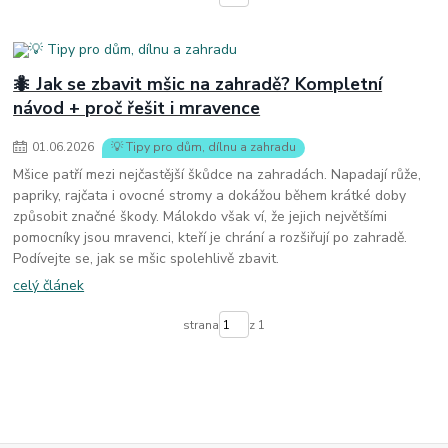
🐜 Jak se zbavit mšic na zahradě? Kompletní
návod + proč řešit i mravence
01
.
06
.
2026
💡 Tipy pro dům, dílnu a zahradu
Mšice patří mezi nejčastější škůdce na zahradách. Napadají růže,
papriky, rajčata i ovocné stromy a dokážou během krátké doby
způsobit značné škody. Málokdo však ví, že jejich největšími
pomocníky jsou mravenci, kteří je chrání a rozšiřují po zahradě.
Podívejte se, jak se mšic spolehlivě zbavit.
celý článek
strana
z 1