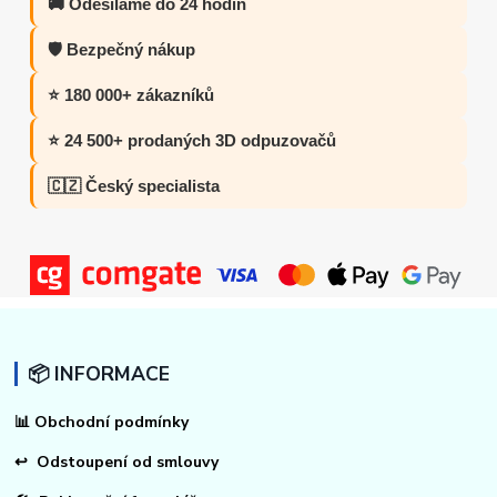
🚚 Odesíláme do 24 hodin
🛡️ Bezpečný nákup
⭐ 180 000+ zákazníků
⭐ 24 500+ prodaných 3D odpuzovačů
🇨🇿 Český specialista
📦 INFORMACE
📊
Obchodní podmínky
↩
Odstoupení od smlouvy