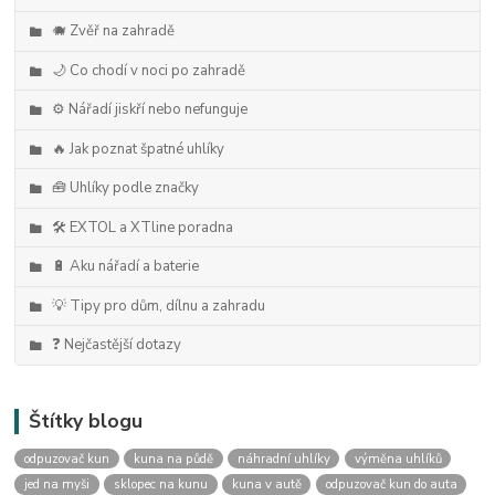
🐗 Zvěř na zahradě
🌙 Co chodí v noci po zahradě
⚙️ Nářadí jiskří nebo nefunguje
🔥 Jak poznat špatné uhlíky
🧰 Uhlíky podle značky
🛠️ EXTOL a XTline poradna
🔋 Aku nářadí a baterie
💡 Tipy pro dům, dílnu a zahradu
❓ Nejčastější dotazy
Štítky blogu
odpuzovač kun
kuna na půdě
náhradní uhlíky
výměna uhlíků
jed na myši
sklopec na kunu
kuna v autě
odpuzovač kun do auta