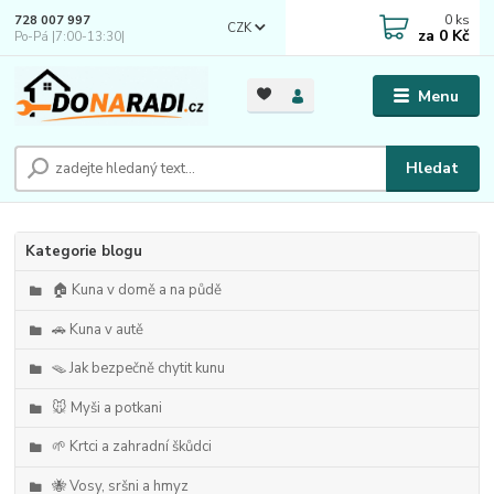
0
ks
728 007 997
CZK
za
0 Kč
Po-Pá |7:00-13:30|
Menu
Hledat
Kategorie blogu
🏠 Kuna v domě a na půdě
🚗 Kuna v autě
🪤 Jak bezpečně chytit kunu
🐭 Myši a potkani
🌱 Krtci a zahradní škůdci
🐝 Vosy, sršni a hmyz