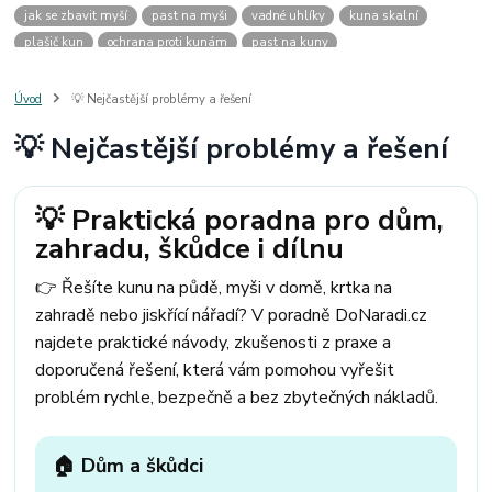
jak se zbavit myší
past na myši
vadné uhlíky
kuna skalní
plašič kun
ochrana proti kunám
past na kuny
jak vyhnat kunu z auta
plašič kun do auta
jak ulovit kunu
past na kunu
myši v domě
odpuzovač myší
jak se zbavit vos
Úvod
💡 Nejčastější problémy a řešení
odpuzovač vos
likvidace vos
pasti na myši
kuna
klíště
💡 Nejčastější problémy a řešení
štěnice
štěnice v hotelu
jak se zbavit kuny
kuna ve střeše
pachový ohradník na kuny
jak vyhnat kunu ze střechy
pachový odpuzovač kun
mravenci na zahradě
jak se zbavit mravenců
💡 Praktická poradna pro dům,
mravenci a mšice
uhlíky do nářadí
uhlíky do nařadí
zahradu, škůdce i dílnu
uhlíky do vysavače
uhlíky do pračky
uhlíky do
uhlíky bosch
uhlíky parkside
uhlíky ferm
uhlíky makita
uhlíkové kartáče
👉 Řešíte kunu na půdě, myši v domě, krtka na
kde sehnat uhlíky
kde koupit uhlíky
zahradě nebo jiskřící nářadí? V poradně DoNaradi.cz
najdete praktické návody, zkušenosti z praxe a
doporučená řešení, která vám pomohou vyřešit
problém rychle, bezpečně a bez zbytečných nákladů.
🏠 Dům a škůdci