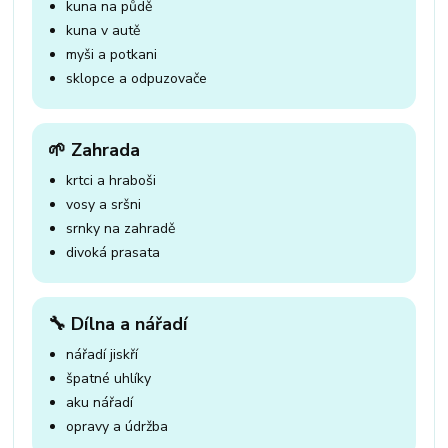
kuna na půdě
kuna v autě
myši a potkani
sklopce a odpuzovače
🌱 Zahrada
krtci a hraboši
vosy a sršni
srnky na zahradě
divoká prasata
🔧 Dílna a nářadí
nářadí jiskří
špatné uhlíky
aku nářadí
opravy a údržba