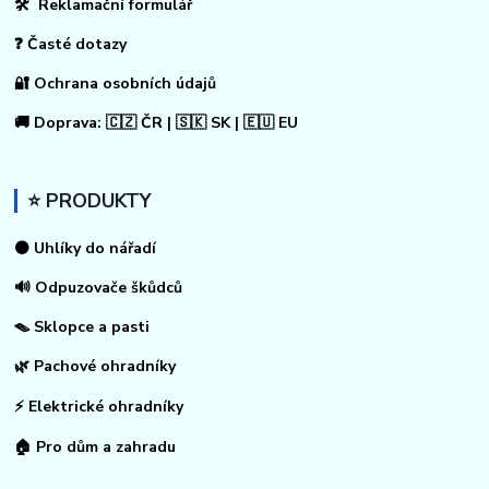
🛠 Reklamační formulář
❓ Časté dotazy
🔐 Ochrana osobních údajů
🚚 Doprava: 🇨🇿 ČR | 🇸🇰 SK | 🇪🇺 EU
⭐ PRODUKTY
⚫ Uhlíky do nářadí
🔊 Odpuzovače škůdců
🪤 Sklopce a pasti
🌿 Pachové ohradníky
⚡
Elektrické ohradníky
🏠
Pro dům a zahradu