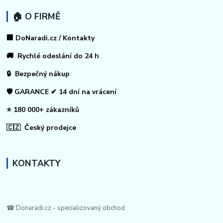
🏠 O FIRMĚ
🏢 DoNaradi.cz / Kontakty
🚚 Rychlé odeslání do 24 h
🔒 Bezpečný nákup
🛡️ GARANCE ✔ 14 dní na vrácení
⭐ 180 000+ zákazníků
🇨🇿 Český prodejce
KONTAKTY
☎ Donaradi.cz - specializovaný obchod