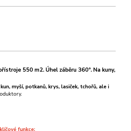
řístroje 550 m2. Úhel záběru 360°. Na kuny,
h
kun, myší, potkanů, krys, lasiček, tchořů, ale i
roduktory.
klíčové funkce: