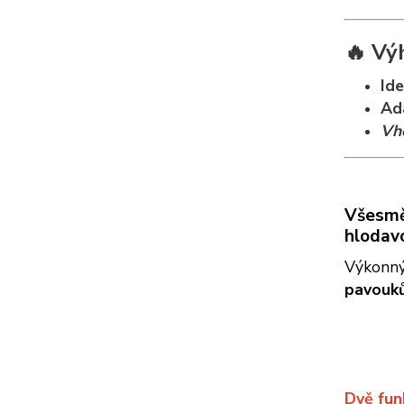
🔥 Vý
Ide
Ad
Vho
Všesměr
hlodav
Výkonný
pavouků
Dvě fun