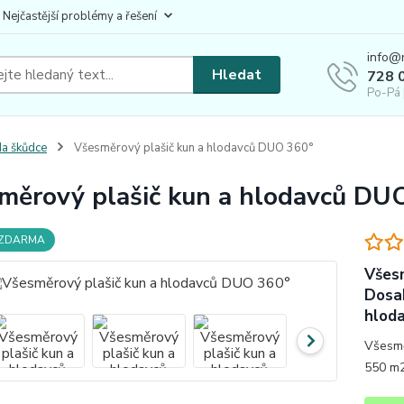
 Nejčastější problémy a řešení
info@
Hledat
728 
Po-Pá 
a škůdce
Všesměrový plašič kun a hlodavců DUO 360°
měrový plašič kun a hlodavců DU
 ZDARMA
Všesm
Dosah
hloda
Všesmě
550 m2