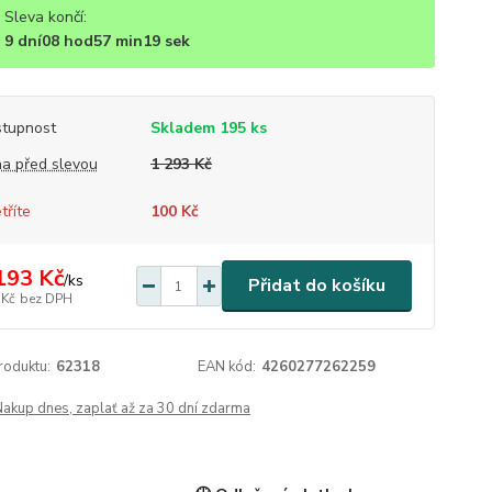
Sleva končí:
9
dní
08
hod
57
min
18
sek
tupnost
Skladem 195 ks
a před slevou
1 293 Kč
tříte
100 Kč
193 Kč
/
ks
Přidat do košíku
 Kč
bez DPH
roduktu:
62318
EAN kód:
4260277262259
Nakup dnes, zaplať až za 30 dní zdarma