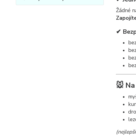
Žádné na
Zapojít
✔ Bezp
bez
be
bez
bez
🐭 Na
myš
ku
dro
lez
(nejlepš