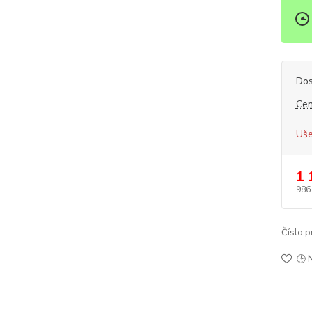
Dos
Cen
Uše
1 
986
Číslo p
🕒 