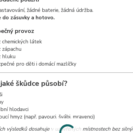
stavování, žádné baterie, žádná údržba.
e do zásuvky a hotovo.
ečný provoz
 chemických látek
z zápachu
 hluku
pečné pro děti i domácí mazlíčky
 jaké škůdce působí?
i
ny
bní hlodavci
oucí hmyz (např. pavouci, švábi, mravenci)
ích výsledků dosahuje v uzavřených místnostech bez silný