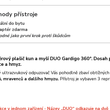
hody přístroje
ální do bytu
aptér zdarma
dné jako první krok proti škůdcům
ový plašič kun a myší DUO Gardigo 360°. Dosah p
ce a hmyz.
 ultrazvukový odpuzovač Vás pohodlně zbaví obtížnýc
, mravenců a dalšího hmyzu.
Přístroj je vybaven 3 rep
kce v jednom zařízení - Název „DUO“ odkazuje na dvě 