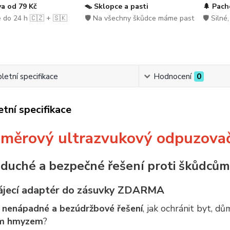
a od 79 Kč
🪤 Sklopce a pasti
🌲 Pach
 do 24 h 🇨🇿 + 🇸🇰
🛡️ Na všechny škůdce máme past
🛡️ Silné
etní specifikace
Hodnocení
0
tní specifikace
měrový ultrazvukový odpuzova
duché a bezpečné řešení proti škůdcům 
jecí adaptér do zásuvky ZDARMA
e
nenápadné a bezúdržbové řešení
, jak ochránit byt, d
ím hmyzem
?