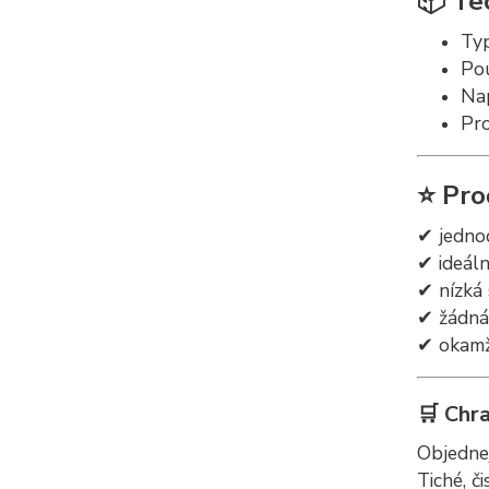
📦 Te
Ty
Pou
Nap
Pr
⭐ Pro
✔ jedno
✔ ideál
✔ nízká
✔ žádná
✔ okamži
🛒 Chr
Objedne
Tiché, č