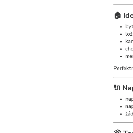
🏠 Ide
byt
lož
kan
cho
men
Perfekt
🔌 Na
nap
na
žád