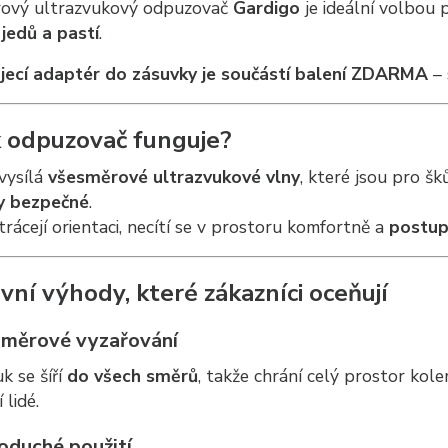
ový ultrazvukový odpuzovač
Gardigo
je ideální volbou 
jedů a pastí
.
jecí adaptér do zásuvky je součástí balení ZDARMA
– 
k odpuzovač funguje?
 vysílá
všesměrové ultrazvukové vlny
, které jsou pro š
y bezpečné
.
trácejí orientaci, necítí se v prostoru komfortně a
postup
vní výhody, které zákazníci oceňují
měrové vyzařování
k se šíří
do všech směrů
, takže chrání celý prostor kole
 lidé.
oduché použití