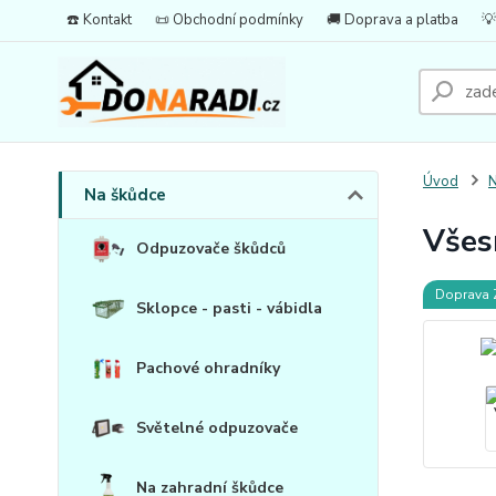
☎️ Kontakt
📜 Obchodní podmínky
🚚 Doprava a platba
💡
Úvod
N
Na škůdce
Všes
Odpuzovače škůdců
Doprava
Sklopce - pasti - vábidla
Pachové ohradníky
Světelné odpuzovače
Na zahradní škůdce