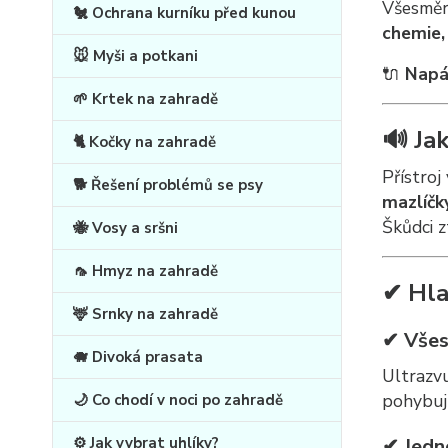
Všesměr
🐔 Ochrana kurníku před kunou
chemie, 
🐭 Myši a potkani
🔌
Napá
🌱 Krtek na zahradě
🔊 Ja
🐈 Kočky na zahradě
Přístroj
🐕 Řešení problémů se psy
mazlíčk
Škůdci z
🐝 Vosy a sršni
🦟 Hmyz na zahradě
✔ Hla
🦌 Srnky na zahradě
✔ Všes
🐗 Divoká prasata
Ultrazvu
pohybují
🌙 Co chodí v noci po zahradě
✔ Jedn
⚙️ Jak vybrat uhlíky?