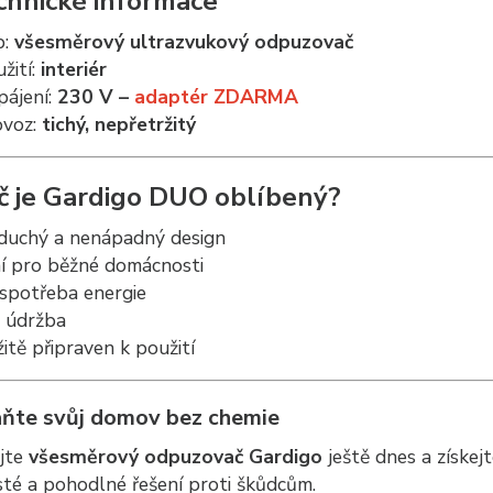
chnické informace
p:
všesměrový ultrazvukový odpuzovač
žití:
interiér
ájení:
230 V –
adaptér ZDARMA
ovoz:
tichý, nepřetržitý
č je Gardigo DUO oblíbený?
duchý a nenápadný design
ní pro běžné domácnosti
 spotřeba energie
 údržba
tě připraven k použití
aňte svůj domov bez chemie
jte
všesměrový odpuzovač Gardigo
ještě dnes a získej
isté a pohodlné řešení proti škůdcům.