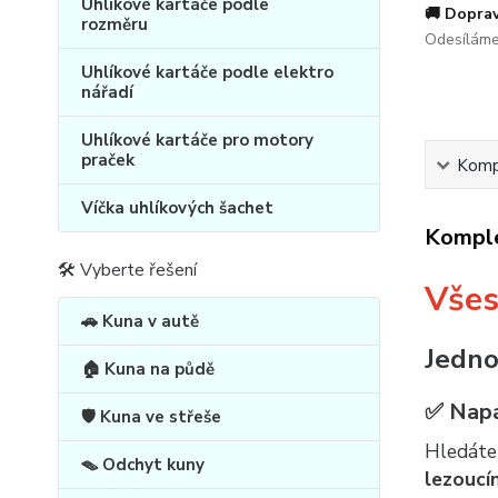
Uhlíkové kartáče podle
🚚 Doprav
rozměru
Odesíláme
Uhlíkové kartáče podle elektro
nářadí
Uhlíkové kartáče pro motory
praček
Kompl
Víčka uhlíkových šachet
Komple
🛠 Vyberte řešení
Všes
🚗 Kuna v autě
Jedno
🏠 Kuna na půdě
✅
Napá
🛡️ Kuna ve střeše
Hledát
🪤 Odchyt kuny
lezouc