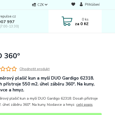
Přihlášení
CZK
repulse.cz
0
ks
007 997
za
0 Kč
|7:00-13:30|
O 360°
Ohodnotit produkt
ěrový plašič kun a myší DUO Gardigo 62318.
 přístroje 550 m2. úhel záběru 360°. Na kuny,
vce a hmyz.
rový plašič kun a myší DUO Gardigo 62318. Dosah přístroje
. úhel záběru 360°. Na kuny, hlodavce a hmyz.
celý popis