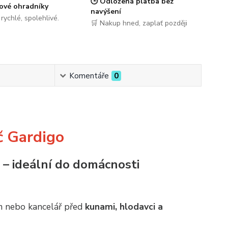
🕒 Odložená platba bez
ové ohradníky
navýšení
, rychlé, spolehlivé.
🛒 Nakup hned, zaplať později
Komentáře
0
č Gardigo
– ideální do domácnosti
ům nebo kancelář před
kunami, hlodavci a