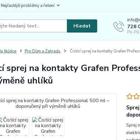
 Nejčastější problémy a řešení
info@
Hledat
728 
Po-Pá 
a škůdce
Pro Dům a Zahradu
Čistící sprej na kontakty Grafen Profe
ící sprej na kontakty Grafen Profe
výměně uhlíků
Sprej
dopor
Sprej n
elektr