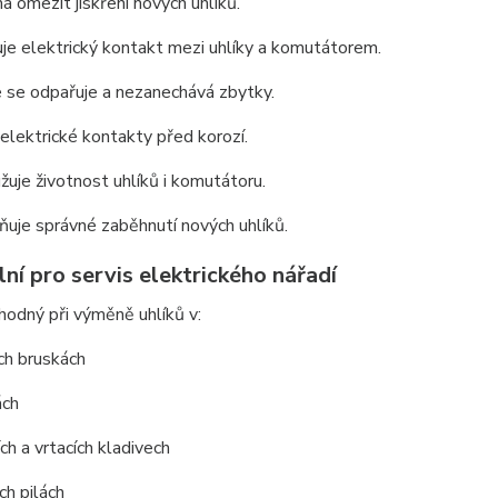
 omezit jiskření nových uhlíků.
je elektrický kontakt mezi uhlíky a komutátorem.
 se odpařuje a nezanechává zbytky.
 elektrické kontakty před korozí.
žuje životnost uhlíků i komutátoru.
uje správné zaběhnutí nových uhlíků.
lní pro servis elektrického nářadí
vhodný při výměně uhlíků v:
ch bruskách
ách
ch a vrtacích kladivech
ch pilách