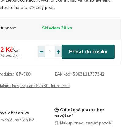
oty, zlepšit kontakt nových uhlíků a přispívá ke správnému
elektromotoru. 👉
celý popis
tupnost
Skladem 30 ks
2 Kč
/
ks
Přidat do košíku
 Kč
bez DPH
roduktu:
GP-500
EAN kód:
5903111757342
Nakup dnes, zaplať až za 30 dní zdarma
🕒 Odložená platba bez
ové ohradníky
navýšení
, rychlé, spolehlivé.
🛒 Nakup hned, zaplať později