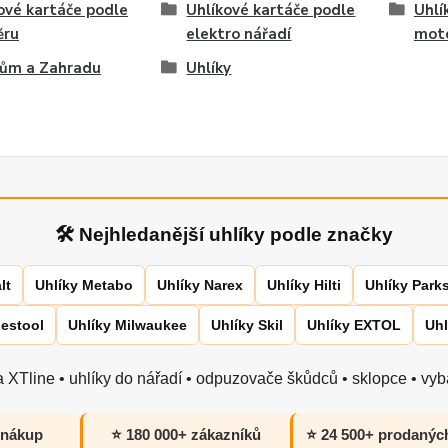
ové kartáče podle
Uhlíkové kartáče podle
Uhlí
ěru
elektro nářadí
moto
Dům a Zahradu
Uhlíky
🛠 Nejhledanější uhlíky podle značky
lt
Uhlíky Metabo
Uhlíky Narex
Uhlíky Hilti
Uhlíky Park
Festool
Uhlíky Milwaukee
Uhlíky Skil
Uhlíky EXTOL
Uhl
 XTline • uhlíky do nářadí • odpuzovače škůdců • sklopce • vyba
 nákup
⭐ 180 000+ zákazníků
⭐ 24 500+ prodanýc