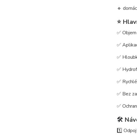
🔹 domác
⭐ Hlav
✅ Objem
✅ Aplika
✅ Hloubk
✅ Hydrof
✅ Rychlé
✅ Bez za
✅ Ochrana
🛠 Náv
1️⃣ Odpoj