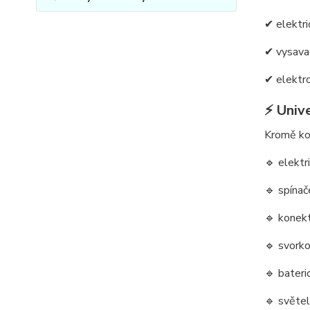
✔ elektri
✔ vysava
✔ elektro
⚡ Unive
Kromě kom
🔹 elektr
🔹 spínač
🔹 konek
🔹 svorko
🔹 bateri
🔹 světe