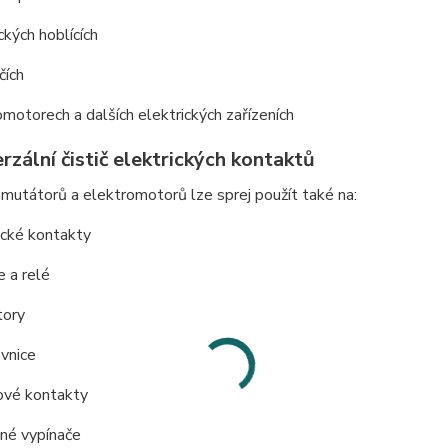
ckých hoblících
čích
motorech a dalších elektrických zařízeních
rzální čistič elektrických kontaktů
utátorů a elektromotorů lze sprej použít také na:
ické kontakty
e a relé
tory
vnice
ové kontakty
lné vypínače