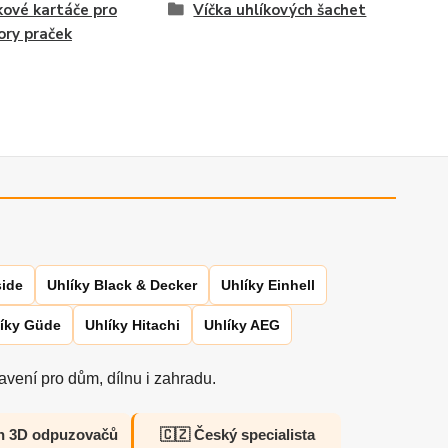
kové kartáče pro
Víčka uhlíkových šachet
ry praček
side
Uhlíky Black & Decker
Uhlíky Einhell
íky Güde
Uhlíky Hitachi
Uhlíky AEG
vení pro dům, dílnu i zahradu.
h 3D odpuzovačů
🇨🇿 Český specialista