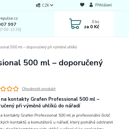
Přihlášení
CZK
repulse.cz
0
ks
007 997
za
0 Kč
|7:00-13:30|
ssional 500 ml – doporučený při výměně uhlíků
ssional 500 ml – doporučený
Ohodnotit produkt
 na kontakty Grafen Professional 500 ml –
učený při výměně uhlíků do nářadí
a kontakty Grafen Professional 500 ml je profesionální čistič
ických kontaktů a komutátorů u nářadí, který pomáhá odstranit