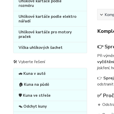
Uhlíkové kartáče podle
rozměru
Kompl
Uhlíkové kartáče podle elektro
nářadí
Komple
Uhlíkové kartáče pro motory
praček
👉 Spr
Víčka uhlíkových šachet
Při výměn
vyčištěn
🛠 Vyberte řešení
jiskření, 
🚗 Kuna v autě
👉
Sprej
odstranit
🏠 Kuna na půdě
✅ Proč
🛡️ Kuna ve střeše
🔹 Odstra
🪤 Odchyt kuny