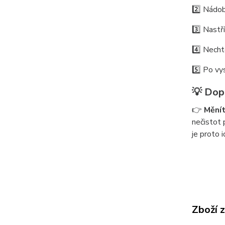
2️⃣ Nádo
3️⃣ Nastř
4️⃣ Necht
5️⃣ Po vy
💡 Dop
👉
Měnít
nečistot 
je proto 
Zboží 