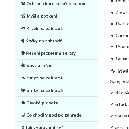
🔹 Pomáhá
🐔 Ochrana kurníku před kunou
🔹 Zlepšu
🐭 Myši a potkani
🔹 Rychle
🌱 Krtek na zahradě
🔹 Chrání
🐈 Kočky na zahradě
🔹 Prodlu
🐕 Řešení problémů se psy
🔹 Usnadň
🐝 Vosy a sršni
🔧 Ideá
🦟 Hmyz na zahradě
Sprej je 
🦌 Srnky na zahradě
✔ úhlový
🐗 Divoká prasata
✔ vrtačk
🌙 Co chodí v noci po zahradě
✔ bourací
✔ okružní
⚙️ Jak vybrat uhlíky?