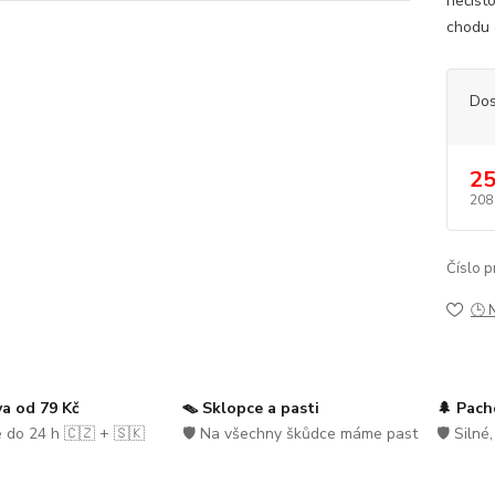
nečist
chodu 
Dos
25
208
Číslo p
🕒 
a od 79 Kč
🪤 Sklopce a pasti
🌲 Pach
 do 24 h 🇨🇿 + 🇸🇰
🛡️ Na všechny škůdce máme past
🛡️ Silné