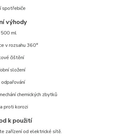
í spotřebiče
ní výhody
 500 ml
ce v rozsahu 360°
ové čištění
obní složení
 odpařování
nechání chemických zbytků
 proti korozi
od k použití
te zařízení od elektrické sítě.