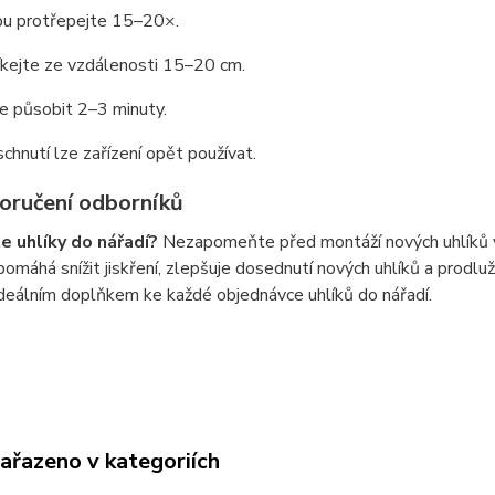
bu protřepejte 15–20×.
íkejte ze vzdálenosti 15–20 cm.
e působit 2–3 minuty.
schnutí lze zařízení opět používat.
oručení odborníků
e uhlíky do nářadí?
Nezapomeňte před montáží nových uhlíků vy
pomáhá snížit jiskření, zlepšuje dosednutí nových uhlíků a prodlu
ideálním doplňkem ke každé objednávce uhlíků do nářadí.
zařazeno v kategoriích