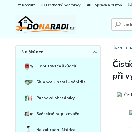
☎️ Kontakt
📜 Obchodní podmínky
🚚 Doprava a platba
💡
Úvod
N
Na škůdce
Čist
Odpuzovače škůdců
při 
Sklopce - pasti - vábidla
Pachové ohradníky
Světelné odpuzovače
Na zahradní škůdce