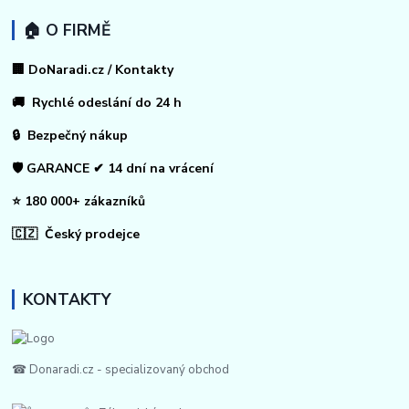
🏠 O FIRMĚ
🏢 DoNaradi.cz / Kontakty
🚚 Rychlé odeslání do 24 h
🔒 Bezpečný nákup
🛡️ GARANCE ✔ 14 dní na vrácení
⭐ 180 000+ zákazníků
🇨🇿 Český prodejce
KONTAKTY
☎ Donaradi.cz - specializovaný obchod