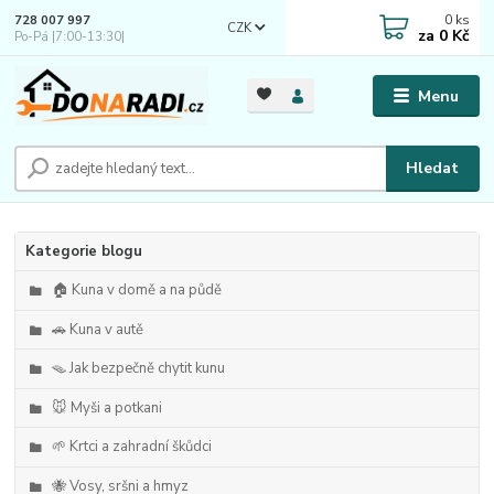
0
ks
728 007 997
CZK
za
0 Kč
Po-Pá |7:00-13:30|
Menu
Hledat
Kategorie blogu
🏠 Kuna v domě a na půdě
🚗 Kuna v autě
🪤 Jak bezpečně chytit kunu
🐭 Myši a potkani
🌱 Krtci a zahradní škůdci
🐝 Vosy, sršni a hmyz