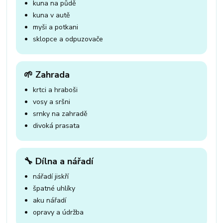
kuna na půdě
kuna v autě
myši a potkani
sklopce a odpuzovače
🌱 Zahrada
krtci a hraboši
vosy a sršni
srnky na zahradě
divoká prasata
🔧 Dílna a nářadí
nářadí jiskří
špatné uhlíky
aku nářadí
opravy a údržba