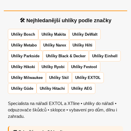
🛠 Nejhledanější uhlíky podle značky
Uhlíky Bosch
Uhlíky Makita
Uhlíky DeWalt
Uhlíky Metabo
Uhlíky Narex
Uhlíky Hilti
Uhlíky Parkside
Uhlíky Black & Decker
Uhlíky Einhell
Uhlíky Hikoki
Uhlíky Ryobi
Uhlíky Festool
Uhlíky Milwaukee
Uhlíky Skil
Uhlíky EXTOL
Uhlíky Güde
Uhlíky Hitachi
Uhlíky AEG
Specialista na nářadí EXTOL a XTline • uhlíky do nářadí •
odpuzovače škůdců • sklopce • vybavení pro dům, dílnu i
zahradu.