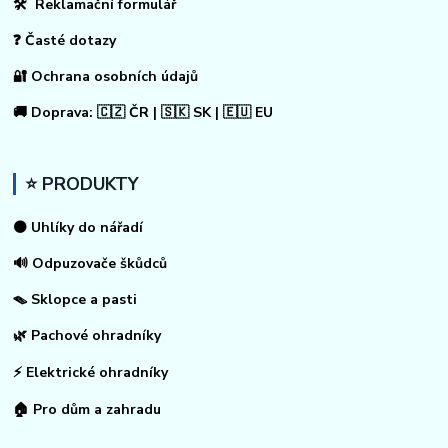
🛠 Reklamační formulář
❓ Časté dotazy
🔐 Ochrana osobních údajů
🚚 Doprava: 🇨🇿 ČR | 🇸🇰 SK | 🇪🇺 EU
⭐ PRODUKTY
⚫ Uhlíky do nářadí
🔊 Odpuzovače škůdců
🪤 Sklopce a pasti
🌿 Pachové ohradníky
⚡
Elektrické ohradníky
🏠
Pro dům a zahradu