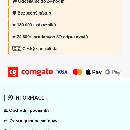
🚚 Odesíláme do 24 hodin
🛡️ Bezpečný nákup
⭐ 180 000+ zákazníků
⭐ 24 500+ prodaných 3D odpuzovačů
🇨🇿 Český specialista
📦 INFORMACE
📊
Obchodní podmínky
↩
Odstoupení od smlouvy