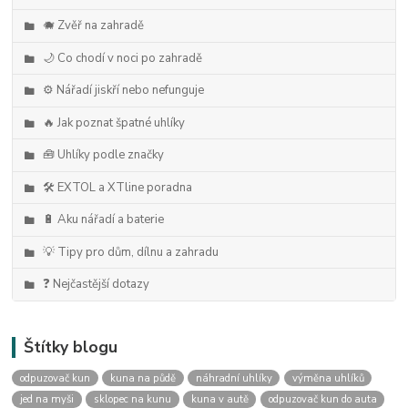
🐗 Zvěř na zahradě
🌙 Co chodí v noci po zahradě
⚙️ Nářadí jiskří nebo nefunguje
🔥 Jak poznat špatné uhlíky
🧰 Uhlíky podle značky
🛠️ EXTOL a XTline poradna
🔋 Aku nářadí a baterie
💡 Tipy pro dům, dílnu a zahradu
❓ Nejčastější dotazy
Štítky blogu
odpuzovač kun
kuna na půdě
náhradní uhlíky
výměna uhlíků
jed na myši
sklopec na kunu
kuna v autě
odpuzovač kun do auta