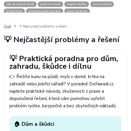
jak se zbavit myší
past na myši
vadné uhlíky
kuna skalní
plašič kun
ochrana proti kunám
past na kuny
jak vyhnat kunu z auta
plašič kun do auta
jak ulovit kunu
past na kunu
myši v domě
odpuzovač myší
jak se zbavit vos
Úvod
💡 Nejčastější problémy a řešení
odpuzovač vos
likvidace vos
pasti na myši
kuna
klíště
💡 Nejčastější problémy a řešení
štěnice
štěnice v hotelu
jak se zbavit kuny
kuna ve střeše
pachový ohradník na kuny
jak vyhnat kunu ze střechy
pachový odpuzovač kun
mravenci na zahradě
jak se zbavit mravenců
💡 Praktická poradna pro dům,
mravenci a mšice
uhlíky do nářadí
uhlíky do nařadí
zahradu, škůdce i dílnu
uhlíky do vysavače
uhlíky do pračky
uhlíky do
uhlíky bosch
uhlíky parkside
uhlíky ferm
uhlíky makita
uhlíkové kartáče
👉 Řešíte kunu na půdě, myši v domě, krtka na
kde sehnat uhlíky
kde koupit uhlíky
zahradě nebo jiskřící nářadí? V poradně DoNaradi.cz
najdete praktické návody, zkušenosti z praxe a
doporučená řešení, která vám pomohou vyřešit
problém rychle, bezpečně a bez zbytečných nákladů.
🏠 Dům a škůdci