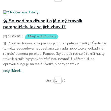
🌼 Soused má džungli a já plný trávník
pampelišek. Jak se jich zbavit?
13
.
05
.
2026
❓ Nejčastější dotazy
🌼 Posekáš trávník a za pár dní jsou pampelišky zpátky? Často za
to může sousedova neposekaná zahrada nebo louka, odkud vítr
roznáší semena po okolí. Pampelišky se pak rychle šíří, ničí hustý
trávník a ruční vyrýpávání většinou nestačí. Ukážeme si, co
opravdu funguje na malé i velké plochy.postřik n
celý článek
strana
z 1