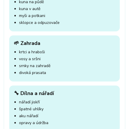
kuna na půdě
kuna v autě
myši a potkani
sklopce a odpuzovače
🌱 Zahrada
krtci a hraboši
vosy a sršni
srnky na zahradě
divoká prasata
🔧 Dílna a nářadí
nářadí jiskří
špatné uhlíky
aku nářadí
opravy a údržba