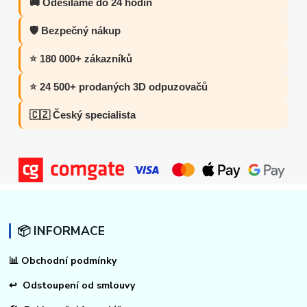
🚚 Odesíláme do 24 hodin
🛡️ Bezpečný nákup
⭐ 180 000+ zákazníků
⭐ 24 500+ prodaných 3D odpuzovačů
🇨🇿 Český specialista
📦 INFORMACE
📊
Obchodní podmínky
↩
Odstoupení od smlouvy