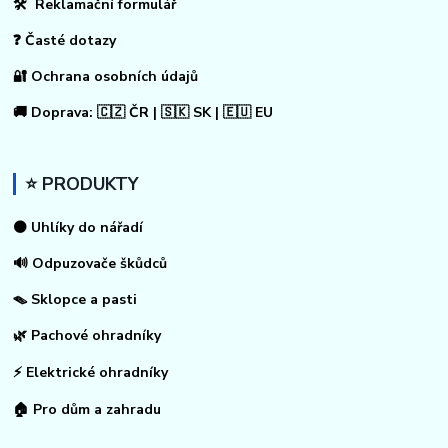
🛠 Reklamační formulář
❓ Časté dotazy
🔐 Ochrana osobních údajů
🚚 Doprava: 🇨🇿 ČR | 🇸🇰 SK | 🇪🇺 EU
⭐ PRODUKTY
⚫ Uhlíky do nářadí
🔊 Odpuzovače škůdců
🪤 Sklopce a pasti
🌿 Pachové ohradníky
⚡
Elektrické ohradníky
🏠
Pro dům a zahradu