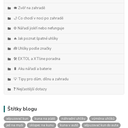
🐗 Zvěř na zahradě
🌙 Co chodí v noci po zahradě
⚙️ Nářadí jiskří nebo nefunguje
🔥 Jak poznat špatné uhlíky
🧰 Uhlíky podle značky
🛠️ EXTOL a XTline poradna
🔋 Aku nářadí a baterie
💡 Tipy pro dům, dílnu a zahradu
❓ Nejčastější dotazy
Štítky blogu
odpuzovač kun
kuna na půdě
náhradní uhlíky
výměna uhlíků
jed na myši
sklopec na kunu
kuna v autě
odpuzovač kun do auta