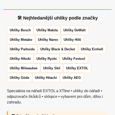
🛠 Nejhledanější uhlíky podle značky
Uhlíky Bosch
Uhlíky Makita
Uhlíky DeWalt
Uhlíky Metabo
Uhlíky Narex
Uhlíky Hilti
Uhlíky Parkside
Uhlíky Black & Decker
Uhlíky Einhell
Uhlíky Hikoki
Uhlíky Ryobi
Uhlíky Festool
Uhlíky Milwaukee
Uhlíky Skil
Uhlíky EXTOL
Uhlíky Güde
Uhlíky Hitachi
Uhlíky AEG
Specialista na nářadí EXTOL a XTline • uhlíky do nářadí •
odpuzovače škůdců • sklopce • vybavení pro dům, dílnu i
zahradu.