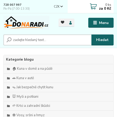
0
ks
728 007 997
CZK
za
0 Kč
Po-Pá |7:00-13:30|
Menu
Hledat
Kategorie blogu
🏠 Kuna v domě a na půdě
🚗 Kuna v autě
🪤 Jak bezpečně chytit kunu
🐭 Myši a potkani
🌱 Krtci a zahradní škůdci
🐝 Vosy, sršni a hmyz