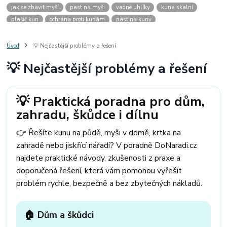
jak se zbavit myší
past na myši
vadné uhlíky
kuna skalní
plašič kun
ochrana proti kunám
past na kuny
jak vyhnat kunu z auta
plašič kun do auta
jak ulovit kunu
past na kunu
myši v domě
odpuzovač myší
jak se zbavit vos
Úvod
💡 Nejčastější problémy a řešení
odpuzovač vos
likvidace vos
pasti na myši
kuna
klíště
💡 Nejčastější problémy a řešení
štěnice
štěnice v hotelu
jak se zbavit kuny
kuna ve střeše
pachový ohradník na kuny
jak vyhnat kunu ze střechy
pachový odpuzovač kun
mravenci na zahradě
jak se zbavit mravenců
💡 Praktická poradna pro dům,
mravenci a mšice
uhlíky do nářadí
uhlíky do nařadí
zahradu, škůdce i dílnu
uhlíky do vysavače
uhlíky do pračky
uhlíky do
uhlíky bosch
uhlíky parkside
uhlíky ferm
uhlíky makita
uhlíkové kartáče
👉 Řešíte kunu na půdě, myši v domě, krtka na
kde sehnat uhlíky
kde koupit uhlíky
zahradě nebo jiskřící nářadí? V poradně DoNaradi.cz
najdete praktické návody, zkušenosti z praxe a
doporučená řešení, která vám pomohou vyřešit
problém rychle, bezpečně a bez zbytečných nákladů.
🏠 Dům a škůdci