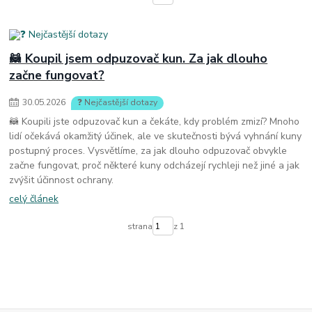
🦝 Koupil jsem odpuzovač kun. Za jak dlouho
začne fungovat?
30
.
05
.
2026
❓ Nejčastější dotazy
🦝 Koupili jste odpuzovač kun a čekáte, kdy problém zmizí? Mnoho
lidí očekává okamžitý účinek, ale ve skutečnosti bývá vyhnání kuny
postupný proces. Vysvětlíme, za jak dlouho odpuzovač obvykle
začne fungovat, proč některé kuny odcházejí rychleji než jiné a jak
zvýšit účinnost ochrany.
celý článek
strana
z 1