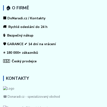
🏠 O FIRMĚ
🏢 DoNaradi.cz / Kontakty
🚚 Rychlé odeslání do 24 h
🔒 Bezpečný nákup
🛡️ GARANCE ✔ 14 dní na vrácení
⭐ 180 000+ zákazníků
🇨🇿 Český prodejce
KONTAKTY
☎ Donaradi.cz - specializovaný obchod