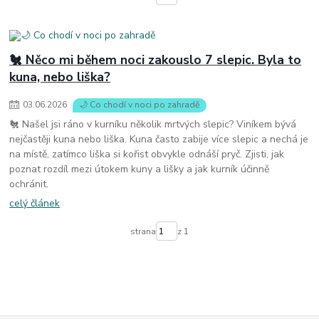
🐔 Něco mi během noci zakouslo 7 slepic. Byla to
kuna, nebo liška?
03
.
06
.
2026
🌙 Co chodí v noci po zahradě
🐔 Našel jsi ráno v kurníku několik mrtvých slepic? Viníkem bývá
nejčastěji kuna nebo liška. Kuna často zabije více slepic a nechá je
na místě, zatímco liška si kořist obvykle odnáší pryč. Zjisti, jak
poznat rozdíl mezi útokem kuny a lišky a jak kurník účinně
ochránit.
celý článek
strana
z 1