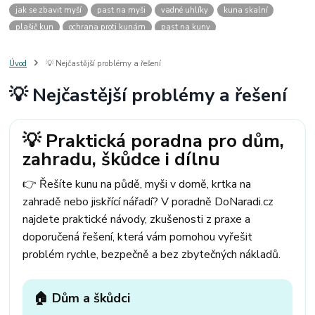
jak se zbavit myší
past na myši
vadné uhlíky
kuna skalní
plašič kun
ochrana proti kunám
past na kuny
jak vyhnat kunu z auta
plašič kun do auta
jak ulovit kunu
past na kunu
myši v domě
odpuzovač myší
jak se zbavit vos
Úvod
💡 Nejčastější problémy a řešení
odpuzovač vos
likvidace vos
pasti na myši
kuna
klíště
💡 Nejčastější problémy a řešení
štěnice
štěnice v hotelu
jak se zbavit kuny
kuna ve střeše
pachový ohradník na kuny
jak vyhnat kunu ze střechy
pachový odpuzovač kun
mravenci na zahradě
jak se zbavit mravenců
💡 Praktická poradna pro dům,
mravenci a mšice
uhlíky do nářadí
uhlíky do nařadí
zahradu, škůdce i dílnu
uhlíky do vysavače
uhlíky do pračky
uhlíky do
uhlíky bosch
uhlíky parkside
uhlíky ferm
uhlíky makita
uhlíkové kartáče
👉 Řešíte kunu na půdě, myši v domě, krtka na
kde sehnat uhlíky
kde koupit uhlíky
zahradě nebo jiskřící nářadí? V poradně DoNaradi.cz
najdete praktické návody, zkušenosti z praxe a
doporučená řešení, která vám pomohou vyřešit
problém rychle, bezpečně a bez zbytečných nákladů.
🏠 Dům a škůdci