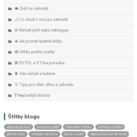
🐗 Zvěř na zahradě
🌙 Co chodí v noci po zahradě
⚙️ Nářadí jiskří nebo nefunguje
🔥 Jak poznat špatné uhlíky
🧰 Uhlíky podle značky
🛠️ EXTOL a XTline poradna
🔋 Aku nářadí a baterie
💡 Tipy pro dům, dílnu a zahradu
❓ Nejčastější dotazy
Štítky blogu
odpuzovač kun
kuna na půdě
náhradní uhlíky
výměna uhlíků
jed na myši
sklopec na kunu
kuna v autě
odpuzovač kun do auta