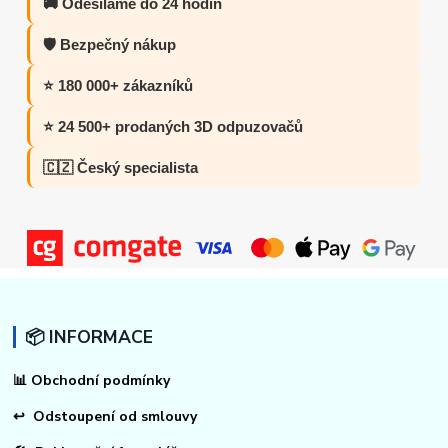
🚚 Odesíláme do 24 hodin
🛡️ Bezpečný nákup
⭐ 180 000+ zákazníků
⭐ 24 500+ prodaných 3D odpuzovačů
🇨🇿 Český specialista
📦 INFORMACE
📊
Obchodní podmínky
↩
Odstoupení od smlouvy