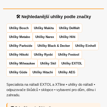
🛠 Nejhledanější uhlíky podle značky
Uhlíky Bosch
Uhlíky Makita
Uhlíky DeWalt
Uhlíky Metabo
Uhlíky Narex
Uhlíky Hilti
Uhlíky Parkside
Uhlíky Black & Decker
Uhlíky Einhell
Uhlíky Hikoki
Uhlíky Ryobi
Uhlíky Festool
Uhlíky Milwaukee
Uhlíky Skil
Uhlíky EXTOL
Uhlíky Güde
Uhlíky Hitachi
Uhlíky AEG
Specialista na nářadí EXTOL a XTline • uhlíky do nářadí •
odpuzovače škůdců • sklopce • vybavení pro dům, dílnu i
zahradu.