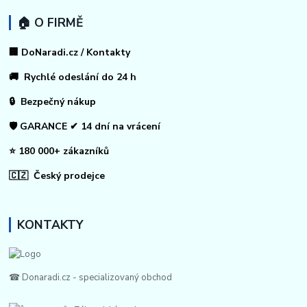
🏠 O FIRMĚ
🏢 DoNaradi.cz / Kontakty
🚚 Rychlé odeslání do 24 h
🔒 Bezpečný nákup
🛡️ GARANCE ✔ 14 dní na vrácení
⭐ 180 000+ zákazníků
🇨🇿 Český prodejce
KONTAKTY
☎ Donaradi.cz - specializovaný obchod