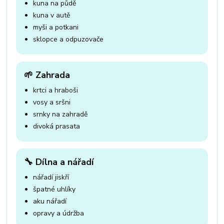
kuna na půdě
kuna v autě
myši a potkani
sklopce a odpuzovače
🌱 Zahrada
krtci a hraboši
vosy a sršni
srnky na zahradě
divoká prasata
🔧 Dílna a nářadí
nářadí jiskří
špatné uhlíky
aku nářadí
opravy a údržba