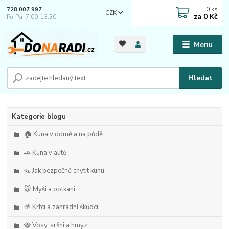
0
ks
728 007 997
CZK
za
0 Kč
Po-Pá |7:00-13:30|
Menu
Hledat
Kategorie blogu
🏠 Kuna v domě a na půdě
🚗 Kuna v autě
🪤 Jak bezpečně chytit kunu
🐭 Myši a potkani
🌱 Krtci a zahradní škůdci
🐝 Vosy, sršni a hmyz