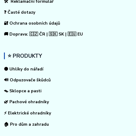
🛠 Reklamační formulář
❓ Časté dotazy
🔐 Ochrana osobních údajů
🚚 Doprava: 🇨🇿 ČR | 🇸🇰 SK | 🇪🇺 EU
⭐ PRODUKTY
⚫ Uhlíky do nářadí
🔊 Odpuzovače škůdců
🪤 Sklopce a pasti
🌿 Pachové ohradníky
⚡
Elektrické ohradníky
🏠
Pro dům a zahradu