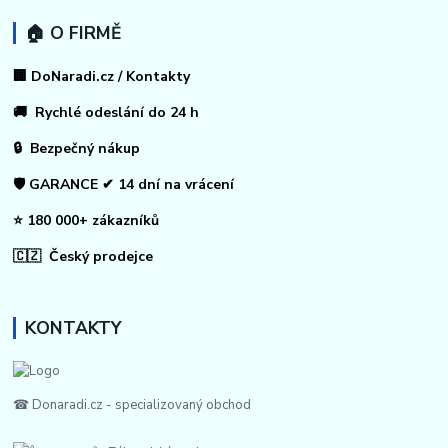
🏠 O FIRMĚ
🏢 DoNaradi.cz / Kontakty
🚚 Rychlé odeslání do 24 h
🔒 Bezpečný nákup
🛡️ GARANCE ✔ 14 dní na vrácení
⭐ 180 000+ zákazníků
🇨🇿 Český prodejce
KONTAKTY
☎ Donaradi.cz - specializovaný obchod