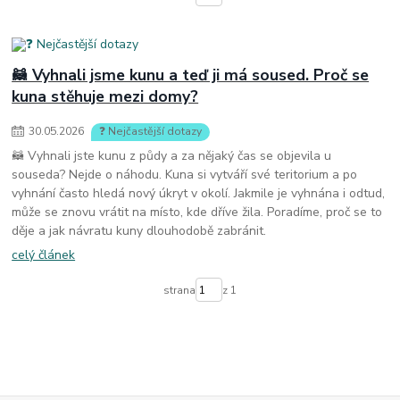
🦝 Vyhnali jsme kunu a teď ji má soused. Proč se
kuna stěhuje mezi domy?
30
.
05
.
2026
❓ Nejčastější dotazy
🦝 Vyhnali jste kunu z půdy a za nějaký čas se objevila u
souseda? Nejde o náhodu. Kuna si vytváří své teritorium a po
vyhnání často hledá nový úkryt v okolí. Jakmile je vyhnána i odtud,
může se znovu vrátit na místo, kde dříve žila. Poradíme, proč se to
děje a jak návratu kuny dlouhodobě zabránit.
celý článek
strana
z 1