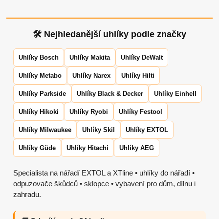
🛠 Nejhledanější uhlíky podle značky
Uhlíky Bosch
Uhlíky Makita
Uhlíky DeWalt
Uhlíky Metabo
Uhlíky Narex
Uhlíky Hilti
Uhlíky Parkside
Uhlíky Black & Decker
Uhlíky Einhell
Uhlíky Hikoki
Uhlíky Ryobi
Uhlíky Festool
Uhlíky Milwaukee
Uhlíky Skil
Uhlíky EXTOL
Uhlíky Güde
Uhlíky Hitachi
Uhlíky AEG
Specialista na nářadí EXTOL a XTline • uhlíky do nářadí •
odpuzovače škůdců • sklopce • vybavení pro dům, dílnu i
zahradu.