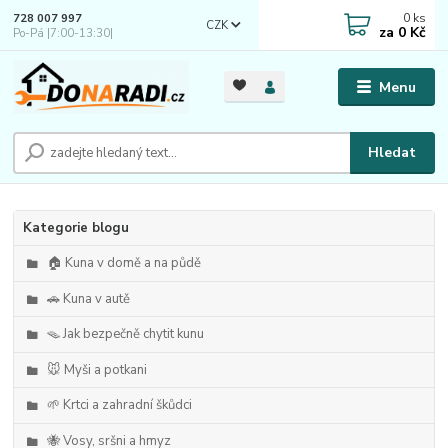
0
ks
728 007 997
CZK
za
0 Kč
Po-Pá |7:00-13:30|
Menu
Hledat
Kategorie blogu
🏠 Kuna v domě a na půdě
🚗 Kuna v autě
🪤 Jak bezpečně chytit kunu
🐭 Myši a potkani
🌱 Krtci a zahradní škůdci
🐝 Vosy, sršni a hmyz