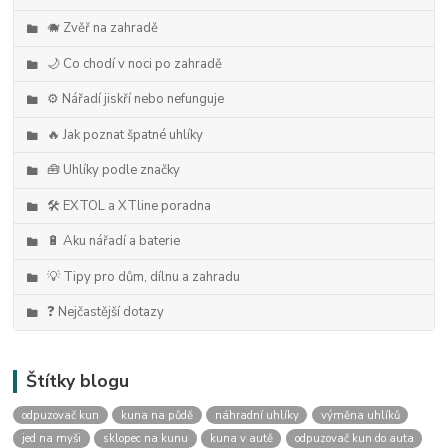
🐗 Zvěř na zahradě
🌙 Co chodí v noci po zahradě
⚙️ Nářadí jiskří nebo nefunguje
🔥 Jak poznat špatné uhlíky
🧰 Uhlíky podle značky
🛠️ EXTOL a XTline poradna
🔋 Aku nářadí a baterie
💡 Tipy pro dům, dílnu a zahradu
❓ Nejčastější dotazy
Štítky blogu
odpuzovač kun
kuna na půdě
náhradní uhlíky
výměna uhlíků
jed na myši
sklopec na kunu
kuna v autě
odpuzovač kun do auta