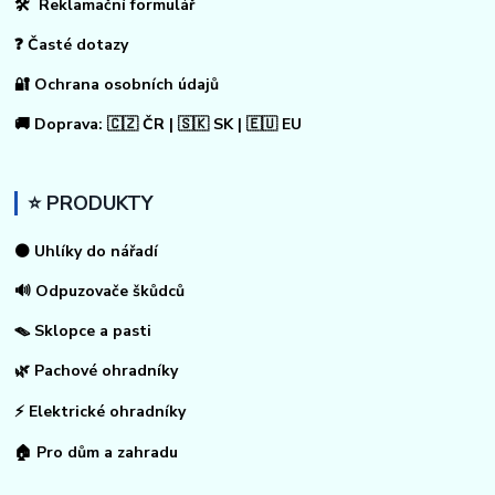
🛠 Reklamační formulář
❓ Časté dotazy
🔐 Ochrana osobních údajů
🚚 Doprava: 🇨🇿 ČR | 🇸🇰 SK | 🇪🇺 EU
⭐ PRODUKTY
⚫ Uhlíky do nářadí
🔊 Odpuzovače škůdců
🪤 Sklopce a pasti
🌿 Pachové ohradníky
⚡
Elektrické ohradníky
🏠
Pro dům a zahradu