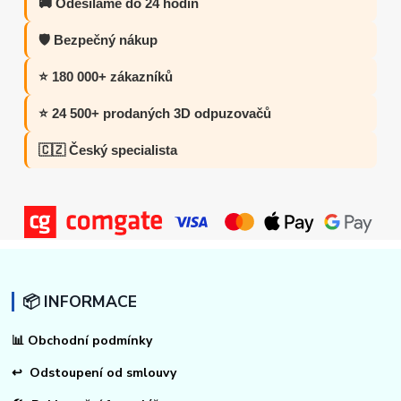
🚚 Odesíláme do 24 hodin
🛡️ Bezpečný nákup
⭐ 180 000+ zákazníků
⭐ 24 500+ prodaných 3D odpuzovačů
🇨🇿 Český specialista
📦 INFORMACE
📊
Obchodní podmínky
↩
Odstoupení od smlouvy