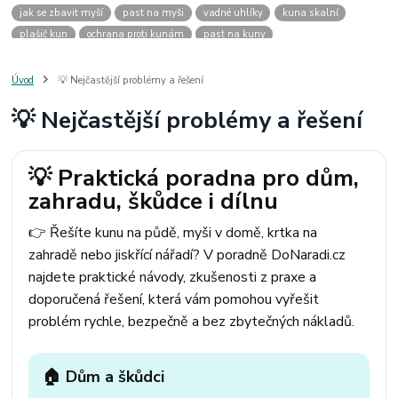
jak se zbavit myší
past na myši
vadné uhlíky
kuna skalní
plašič kun
ochrana proti kunám
past na kuny
jak vyhnat kunu z auta
plašič kun do auta
jak ulovit kunu
past na kunu
myši v domě
odpuzovač myší
jak se zbavit vos
Úvod
💡 Nejčastější problémy a řešení
odpuzovač vos
likvidace vos
pasti na myši
kuna
klíště
💡 Nejčastější problémy a řešení
štěnice
štěnice v hotelu
jak se zbavit kuny
kuna ve střeše
pachový ohradník na kuny
jak vyhnat kunu ze střechy
pachový odpuzovač kun
mravenci na zahradě
jak se zbavit mravenců
💡 Praktická poradna pro dům,
mravenci a mšice
uhlíky do nářadí
uhlíky do nařadí
zahradu, škůdce i dílnu
uhlíky do vysavače
uhlíky do pračky
uhlíky do
uhlíky bosch
uhlíky parkside
uhlíky ferm
uhlíky makita
uhlíkové kartáče
👉 Řešíte kunu na půdě, myši v domě, krtka na
kde sehnat uhlíky
kde koupit uhlíky
zahradě nebo jiskřící nářadí? V poradně DoNaradi.cz
najdete praktické návody, zkušenosti z praxe a
doporučená řešení, která vám pomohou vyřešit
problém rychle, bezpečně a bez zbytečných nákladů.
🏠 Dům a škůdci