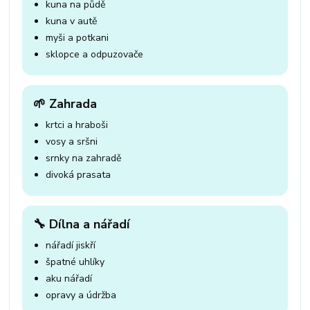
kuna na půdě
kuna v autě
myši a potkani
sklopce a odpuzovače
🌱 Zahrada
krtci a hraboši
vosy a sršni
srnky na zahradě
divoká prasata
🔧 Dílna a nářadí
nářadí jiskří
špatné uhlíky
aku nářadí
opravy a údržba