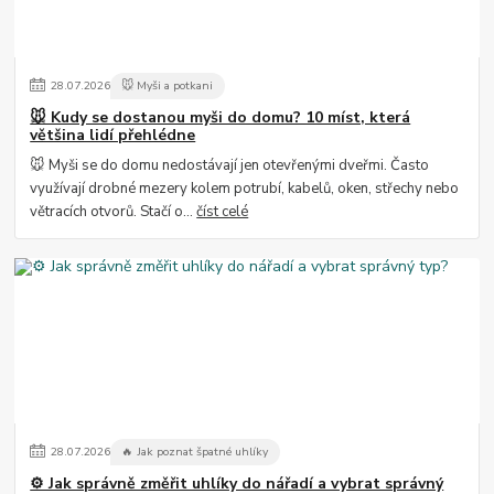
28
.
07
.
2026
🐭 Myši a potkani
🐭 Kudy se dostanou myši do domu? 10 míst, která
většina lidí přehlédne
🐭 Myši se do domu nedostávají jen otevřenými dveřmi. Často
využívají drobné mezery kolem potrubí, kabelů, oken, střechy nebo
větracích otvorů. Stačí o...
číst celé
28
.
07
.
2026
🔥 Jak poznat špatné uhlíky
⚙️ Jak správně změřit uhlíky do nářadí a vybrat správný