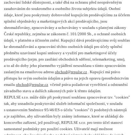
zachování lidské důstojnosti, a také dbá na ochranu před neoprávněným
zasahováním do soukromého a osobního života subjektu údajů. Osobní
údaje, které jsou poskytnuty dobrovolně kupujícím prodávajícímu za účelem
splnění objednávky a marketingových akcí prodávajícího, jsou
shromažďovány, zpracovávány a uchovávány v souladu s platnými zákony
České republiky, zejména se zákonem č. 101/2000 Sb., o ochraně osobních
údajů, v platném a účinném znění. Kupující dává prodávajícímu svůj souhlas
ke shromažďování a zpracování těchto osobních údajů pro účely splnění
předmětu uzavírané kupní smlouvy a využití pro marketingové účely
prodávajícího (zejm. pro zasílání obchodních sdělení, telemarketing, sms),
a to až do doby jeho písemného vyjádření nesouhlasu s tímto zpracováním
zaslaným na emailovou adresu
obchod@repulse.cz
. Kupující má právo
přístupu ke svým osobním údajům a právo na jejich opravu (prostřednictvím
emailu
obchod@repulse.cz
včetně práva požadovat vysvětlení a odstranění
závadného stavu a dalších zákonných práv k těmto údajům.
REPULSE s.r.o. může dále při poskytnutí souhlasu zpracovávat tzv. "cookies"
tak, aby usnadnila poskytování služeb informační společnosti, v souladu
s ustanovením Směrnice 95/46/ES o účelu "cookies" či podobných nástrojů
a je zajištěno, aby uživatelům byly známy informace, které se ukládají do
koncového zařízení, jež používají, REPULSE s.r.o. pro tento účel stanoví
samostatné podmínky pro použití cookies. Uživatelé mají možnost