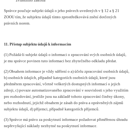
zvláštního zákona
Správce poučuje subjekt údajů o jeho právech uvedených v § 12 a § 21
ZOOU tím, že subjektu údajů tímto zprostředkovává znění dotčených
právních norem.
11. Přístup subjektu údajů k informacím
(1) Požádá-li subjekt údajů o informaci o zpracování svých osobních údajů,
je mu správce povinen tuto informaci bez zbytečného odkladu předat.
(2) Obsahem informace je vždy sdělení o a) účelu zpracování osobních údajů,
b) osobních údajích, případně kategoriích osobních údajů, které jsou
předmětem zpracování, včetně veškerých dostupných informací o jejich
zdroji, c) povaze automatizovaného zpracování v souvislosti s jeho využitím
pro rozhodování, jestliže jsou na základě tohoto zpracování činěny úkony,
nebo rozhodnutí, jejichž obsahem je zásah do práva a oprávněných zájmů
subjektu údajů, d) příjemci, případně kategoriích příjemců.
(3) Správce má právo za poskytnutí informace požadovat přiměřenou úhradu
nepřevyšující náklady nezbytné na poskytnutí informace.