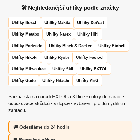
🛠 Nejhledanější uhlíky podle značky
Uhlíky Bosch
Uhlíky Makita
Uhlíky DeWalt
Uhlíky Metabo
Uhlíky Narex
Uhlíky Hilti
Uhlíky Parkside
Uhlíky Black & Decker
Uhlíky Einhell
Uhlíky Hikoki
Uhlíky Ryobi
Uhlíky Festool
Uhlíky Milwaukee
Uhlíky Skil
Uhlíky EXTOL
Uhlíky Güde
Uhlíky Hitachi
Uhlíky AEG
Specialista na nářadí EXTOL a XTline • uhlíky do nářadí •
odpuzovače škůdců • sklopce • vybavení pro dům, dílnu i
zahradu.
🚚 Odesíláme do 24 hodin
🛡️ Bezpečný nákup