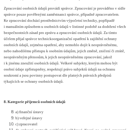
Zpracování osobních údajů provádí správce. Zpracování je prováděno v sídle
správce pouze pověřenými zaměstnanci správce, případně zpracovatelem.
Ke zpracování dochází prostřednictvím výpočetní techniky, popřípadě
i manuálním způsobem u osobních údajů v listinné podobě za dodržení všech
bezpečnostních zásad pro zprávu a zpracování osobních údajů. Za tímto
účelem přijal správce technickoorganizační opatření k zajištění ochrany
osobních údajů, zejména opatření, aby nemohlo dojít k neoprávněnému,
nebo nahodilému přístupu k osobním údajům, jejich změně, zničení či ztrátě,
neoprávněným přenosům, k jejich neoprávněnému zpracování, jakož
i k jinému zneužití osobních údajů. Veškeré subjekty, kterým mohou být
osobní údaje zpřístupněny, respektují právo subjektů údajů na ochranu
soukromí a jsou povinny postupovat dle platných právních předpisů
týkajících se ochrany osobních údajů.
8. Kategorie příjemců osobních údajů
a) finanční ústavy
b) veřejné ústavy
c) zpracovatel