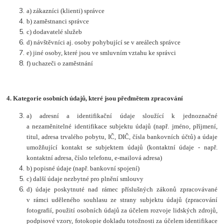
a) zákazníci (klienti) správce
b) zaměstnanci správce
c) dodavatelé služeb
d) návštěvníci aj. osoby pohybující se v areálech správce
e) jiné osoby, které jsou ve smluvním vztahu ke správci
f) uchazeči o zaměstnání
4.
Kategorie osobních údajů, které jsou předmětem zpracování
a) adresní a identifikační údaje sloužící k jednoznačné
a nezaměnitelné identifikace subjektu údajů (např. jméno, příjmení,
titul, adresa trvalého pobytu, IČ, DIČ, čísla bankovních účtů) a údaje
umožňující kontakt se subjektem údajů (kontaktní údaje - např.
kontaktní adresa, číslo telefonu, e-mailová adresa)
b) popisné údaje (např. bankovní spojení)
c) další údaje nezbytné pro plnění smlouvy
d) údaje poskytnuté nad rámec příslušných zákonů zpracovávané
v rámci uděleného souhlasu ze strany subjektu údajů (zpracování
fotografií, použití osobních údajů za účelem rozvoje lidských zdrojů,
podpisové vzory, fotokopie dokladu totožnosti za účelem identifikace