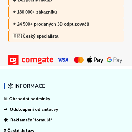
⭐ 180 000+ zákazníků
⭐ 24 500+ prodaných 3D odpuzovačů
🇨🇿 Český specialista
📦 INFORMACE
📊
Obchodní podmínky
↩
Odstoupení od smlouvy
🛠 Reklamační formulář
❓ Časté dotazy