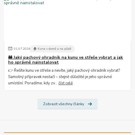
01
.
07
.
2026
🏠 Kuna v domě a na půdě
🦝 Jaký pachový ohradník na kunu ve střeše vybrat a jak
ho správně nainstalovat
👉 Řešíte kunu ve střeše a nevíte, jaký pachový ohradník vybrat?
Samotný přípravek nestačí – stejně důležité je jeho správné
umístění. Poradíme, kdy zv...
číst celé
Zobrazit všechny články