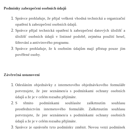
Podmínky zabezpečení osobních údajů
Správce prohlašuje, že přijal veškerá vhodná technická a organizační
opatření k zabezpečení osobních údajů.
Správce přijal technická opatření k zabezpečení datových úložišť a
úložišť osobních údajů v listinné podobě, zejména použití hesel,
šifrování a antivirového programu.
Správce prohlašuje, že k osobním údajům mají přístup pouze jím
pověřené osoby.
Závěrečná ustanovení
Odesláním objednávky z internetového objednávkového formuláře
potvrzujete, že jste seznámen/a s podmínkami ochrany osobních
údajů a že je v celém rozsahu přijímáte.
S těmito podmínkami souhlasíte zaškrtnutím souhlasu
prostřednictvím internetového formuláře. Zaškrtnutím souhlasu
potvrzujete, že jste seznámen/a s podmínkami ochrany osobních
údajů a že je v celém rozsahu přijímáte.
Správce je oprávněn tyto podmínky změnit. Novou verzi podmínek