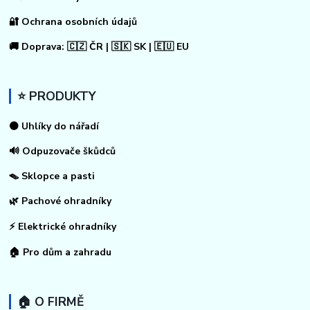
🔐 Ochrana osobních údajů
🚚 Doprava: 🇨🇿 ČR | 🇸🇰 SK | 🇪🇺 EU
⭐ PRODUKTY
⚫ Uhlíky do nářadí
🔊 Odpuzovače škůdců
🪤 Sklopce a pasti
🌿 Pachové ohradníky
⚡
Elektrické ohradníky
🏠
Pro dům a zahradu
🏠 O FIRMĚ