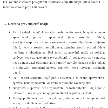
(4) Povinnost správce poskytnout informace subjektu údajů upravenou v § 12
může za správce plnit zpracovatel.
12. Ochrana práv subjektů údajů
Každý subjekt údajů, který zjistí, nebo se domnívá, že správce, nebo
zpracovatel provádí zpracování jeho osobních údajů,
které je v rozporu s ochranou soukromého a osobního života subjektu
údajů, nebo v rozporu se zákonem, zejména jsou-li osobní údaje
nepřesné s ohledem na účel jejich zpracování, může a) požádat
správce, nebo zpracovatele o vysvětlení, b) požadovat, aby správce,
nebo zpracovatel odstranil takto vzniklý stav. Zejména se může jednat
o blokování, provedení opravy, doplnění, nebo likvidaci osobních
údajů.
Je-li žádost subjektu údajů podle odstavce 1 shledána oprávněnou,
správce, nebo zpracovatel odstraní neprodleně závadný stav.
Nevyhoví-li správce, nebo zpracovatel žádosti subjektu údajů podle
odstavce 1, má subjekt údajů právo obrátit se přímo na Úřad.
Postup podle odstavce 1 nevylučuje, aby se subjekt údajů obrátil
se svým podnětem na Úřad přímo.