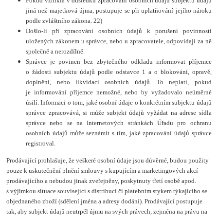
Pokud vznikla v důsledku zpracování osobních údajů subjektu údajů
jiná než majetková újma, postupuje se při uplatňování jejího nároku
podle zvláštního zákona. 22)
Došlo-li při zpracování osobních údajů k porušení povinností
uložených zákonem u správce, nebo u zpracovatele, odpovídají za ně
společně a nerozdílně.
Správce je povinen bez zbytečného odkladu informovat příjemce
o žádosti subjektu údajů podle odstavce 1 a o blokování, opravě,
doplnění, nebo likvidaci osobních údajů. To neplatí, pokud
je informování příjemce nemožné, nebo by vyžadovalo neúměrné
úsilí. Informaci o tom, jaké osobní údaje o konkrétním subjektu údajů
správce zpracovává, si může subjekt údajů vyžádat na adrese sídla
správce nebo se na Internetových stránkách Úřadu pro ochranu
osobních údajů může seznámit s tím, jaké zpracování údajů správce
registroval.
Prodávající prohlašuje, že veškeré osobní údaje jsou důvěrné, budou použity
pouze k uskutečnění plnění smlouvy s kupujícím a marketingových akcí
prodávajícího a nebudou jinak zveřejněny, poskytnuty třetí osobě apod.
s výjimkou situace související s distribucí či platebním stykem týkajícího se
objednaného zboží (sdělení jména a adresy dodání). Prodávající postupuje
tak, aby subjekt údajů neutrpěl újmu na svých právech, zejména na právu na