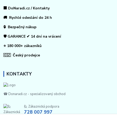
🏢 DoNaradi.cz / Kontakty
🚚 Rychlé odeslání do 24 h
🔒 Bezpečný nákup
🛡️ GARANCE ✔ 14 dní na vrácení
⭐ 180 000+ zákazníků
🇨🇿 Český prodejce
KONTAKTY
☎ Donaradi.cz - specializovaný obchod
🙋 Zákaznická podpora
728 007 997