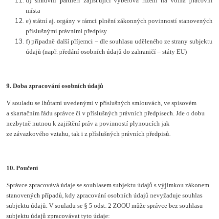
d) smluvní partneři zajišťující výběrová řízení na volná pracovní
místa
e) státní aj. orgány v rámci plnění zákonných povinností stanovených
příslušnými právními předpisy
f) případně další příjemci – dle souhlasu uděleného ze strany subjektu
údajů (např. předání osobních údajů do zahraničí – státy EU)
9.
Doba zpracování osobních údajů
V souladu se lhůtami uvedenými v příslušných smlouvách, ve spisovém
a skartačním řádu správce či v příslušných právních předpisech. Jde o dobu
nezbytně nutnou k zajištění práv a povinností plynoucích jak
ze závazkového vztahu, tak i z příslušných právních předpisů.
10. Poučení
Správce zpracovává údaje se souhlasem subjektu údajů s výjimkou zákonem
stanovených případů, kdy zpracování osobních údajů nevyžaduje souhlas
subjektu údajů. V souladu se § 5 odst. 2 ZOOU může správce bez souhlasu
subjektu údajů zpracovávat tyto údaje: