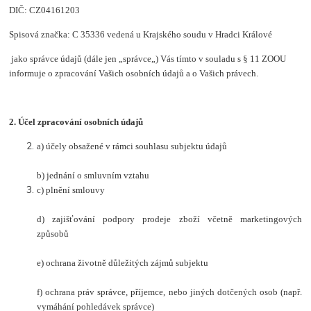
DIČ: CZ04161203
Spisová značka: C 35336 vedená u Krajského soudu v Hradci Králové
jako správce údajů (dále jen „správce„) Vás tímto v souladu s § 11 ZOOU
informuje o zpracování Vašich osobních údajů a o Vašich právech.
2. Účel zpracování osobních údajů
a) účely obsažené v rámci souhlasu subjektu údajů
b) jednání o smluvním vztahu
c) plnění smlouvy
d) zajišťování podpory prodeje zboží včetně marketingových
způsobů
e) ochrana životně důležitých zájmů subjektu
f) ochrana práv správce, příjemce, nebo jiných dotčených osob (např.
vymáhání pohledávek správce)