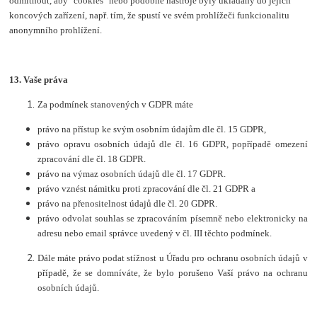
odmítnout, aby "cookies" nebo podobné nástroje byly ukládány do jejich
koncových zařízení, např. tím, že spustí ve svém prohlížeči funkcionalitu
anonymního prohlížení.
13. Vaše práva
Za podmínek stanovených v GDPR máte
právo na přístup ke svým osobním údajům dle čl. 15 GDPR,
právo opravu osobních údajů dle čl. 16 GDPR, popřípadě omezení
zpracování dle čl. 18 GDPR.
právo na výmaz osobních údajů dle čl. 17 GDPR.
právo vznést námitku proti zpracování dle čl. 21 GDPR a
právo na přenositelnost údajů dle čl. 20 GDPR.
právo odvolat souhlas se zpracováním písemně nebo elektronicky na
adresu nebo email správce uvedený v čl. III těchto podmínek.
Dále máte právo podat stížnost u Úřadu pro ochranu osobních údajů v
případě, že se domníváte, že bylo porušeno Vaší právo na ochranu
osobních údajů.