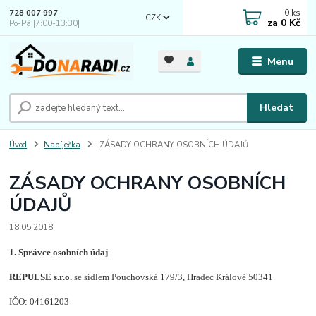
0
ks
728 007 997
CZK
za
0 Kč
Po-Pá |7:00-13:30|
Menu
Hledat
Úvod
Nabíječka
ZÁSADY OCHRANY OSOBNÍCH ÚDAJŮ
ZÁSADY OCHRANY OSOBNÍCH
ÚDAJŮ
18.05.2018
1.
Správce osobních údaj
REPULSE s.r.o.
se sídlem Pouchovská 179/3, Hradec Králové 50341
IČO: 04161203