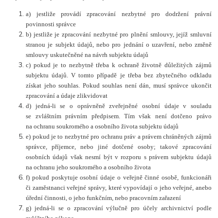
a) jestliže provádí zpracování nezbytné pro dodržení právní
povinnosti správce
b) jestliže je zpracování nezbytné pro plnění smlouvy, jejíž smluvní
stranou je subjekt údajů, nebo pro jednání o uzavření, nebo změně
smlouvy uskutečněné na návrh subjektu údajů
c) pokud je to nezbytně třeba k ochraně životně důležitých zájmů
subjektu údajů. V tomto případě je třeba bez zbytečného odkladu
získat jeho souhlas. Pokud souhlas není dán, musí správce ukončit
zpracování a údaje zlikvidovat
d) jedná-li se o oprávněně zveřejněné osobní údaje v souladu
se zvláštním právním předpisem. Tím však není dotčeno právo
na ochranu soukromého a osobního života subjektu údajů
e) pokud je to nezbytné pro ochranu práv a právem chráněných zájmů
správce, příjemce, nebo jiné dotčené osoby; takové zpracování
osobních údajů však nesmí být v rozporu s právem subjektu údajů
na ochranu jeho soukromého a osobního života
f) pokud poskytuje osobní údaje o veřejně činné osobě, funkcionáři
či zaměstnanci veřejné správy, které vypovídají o jeho veřejné, anebo
úřední činnosti, o jeho funkčním, nebo pracovním zařazení
g) jedná-li se o zpracování výlučně pro účely archivnictví podle