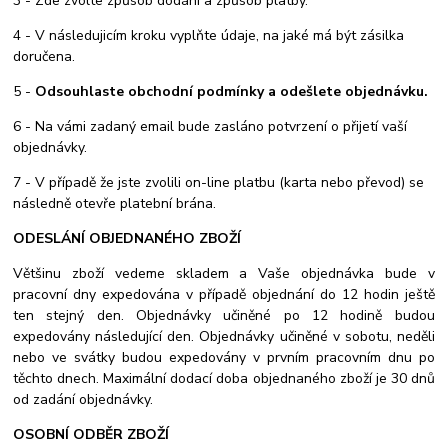
3 - Zde zvolte způsob dodání a způsob platby.
4 - V následujicím kroku vyplňte údaje, na jaké má být zásilka
doručena.
5 -
Odsouhlaste obchodní podmínky a odešlete objednávku.
6 - Na vámi zadaný email bude zasláno potvrzení o přijetí vaší
objednávky.
7 - V případě že jste zvolili on-line platbu (karta nebo převod) se
následně otevře platební brána.
ODESLÁNÍ OBJEDNANÉHO ZBOŽÍ
Většinu zboží vedeme skladem a Vaše objednávka bude v
pracovní dny expedována v případě objednání do 12 hodin ještě
ten stejný den. Objednávky učiněné po 12 hodině budou
expedovány následující den. Objednávky učiněné v sobotu, neděli
nebo ve svátky budou expedovány v prvním pracovním dnu po
těchto dnech. Maximální dodací doba objednaného zboží je 30 dnů
od zadání objednávky.
OSOBNÍ ODBĚR ZBOŽÍ