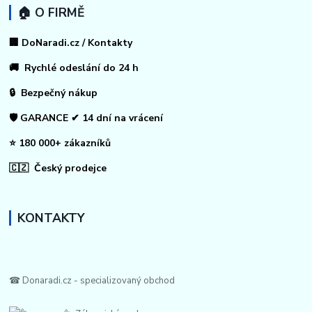
🏠 O FIRMĚ
🏢 DoNaradi.cz / Kontakty
🚚 Rychlé odeslání do 24 h
🔒 Bezpečný nákup
🛡️ GARANCE ✔ 14 dní na vrácení
⭐ 180 000+ zákazníků
🇨🇿 Český prodejce
KONTAKTY
☎ Donaradi.cz - specializovaný obchod