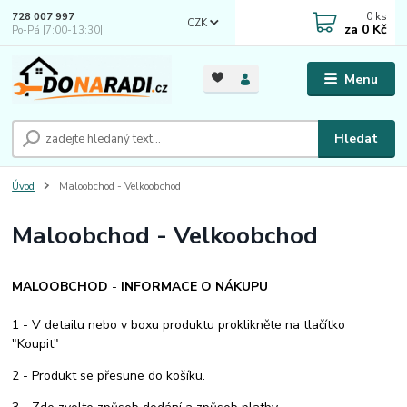
0
ks
728 007 997
CZK
za
0 Kč
Po-Pá |7:00-13:30|
Menu
Hledat
Úvod
Maloobchod - Velkoobchod
Maloobchod - Velkoobchod
MAL
OOBCHOD
-
INFORMACE O NÁKUPU
1 - V detailu nebo v boxu produktu proklikněte na tlačítko
"Koupit"
2 - Produkt se přesune do košíku.