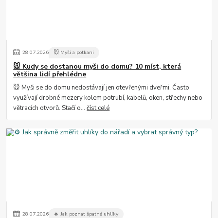
28
.
07
.
2026
🐭 Myši a potkani
🐭 Kudy se dostanou myši do domu? 10 míst, která
většina lidí přehlédne
🐭 Myši se do domu nedostávají jen otevřenými dveřmi. Často
využívají drobné mezery kolem potrubí, kabelů, oken, střechy nebo
větracích otvorů. Stačí o...
číst celé
28
.
07
.
2026
🔥 Jak poznat špatné uhlíky