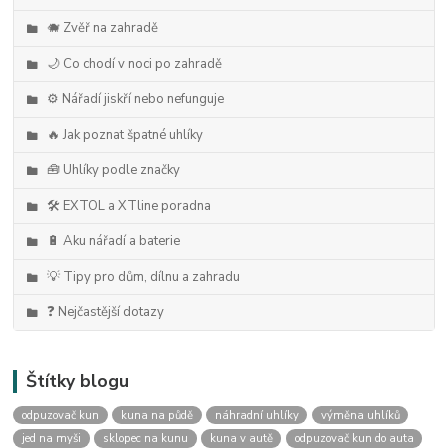
🐗 Zvěř na zahradě
🌙 Co chodí v noci po zahradě
⚙️ Nářadí jiskří nebo nefunguje
🔥 Jak poznat špatné uhlíky
🧰 Uhlíky podle značky
🛠️ EXTOL a XTline poradna
🔋 Aku nářadí a baterie
💡 Tipy pro dům, dílnu a zahradu
❓ Nejčastější dotazy
Štítky blogu
odpuzovač kun
kuna na půdě
náhradní uhlíky
výměna uhlíků
jed na myši
sklopec na kunu
kuna v autě
odpuzovač kun do auta