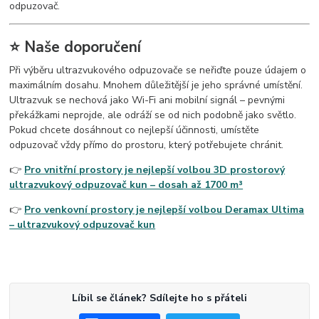
odpuzovač.
⭐ Naše doporučení
Při výběru ultrazvukového odpuzovače se neřiďte pouze údajem o
maximálním dosahu. Mnohem důležitější je jeho správné umístění.
Ultrazvuk se nechová jako Wi-Fi ani mobilní signál – pevnými
překážkami neprojde, ale odráží se od nich podobně jako světlo.
Pokud chcete dosáhnout co nejlepší účinnosti, umístěte
odpuzovač vždy přímo do prostoru, který potřebujete chránit.
👉
Pro vnitřní prostory je nejlepší volbou 3D prostorový
ultrazvukový odpuzovač kun – dosah až 1700 m³
👉
Pro venkovní prostory je nejlepší volbou Deramax Ultima
– ultrazvukový odpuzovač kun
Líbil se článek? Sdílejte ho s přáteli