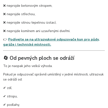
❌ neprojde betonovým stropem,
❌ neprojde střechou,
❌ neprojde silnou tepelnou izolací,
❌ neprojde komínem ani uzavřenými dveřmi.
👉
Podívejte se na ultrazvukové odpuzovače kun pro půdy,
garáže i technické místnosti.
🔄 Od pevných ploch se odráží
To je naopak jeho velká výhoda.
Pokud je odpuzovač správně umístěný v jedné místnosti, ultrazvuk
se odráží od:
✔ zdí,
✔ stropu,
✔ podlahy,