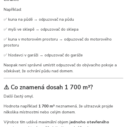
Například:
✅ kuna na půdě → odpuzovač na půdu
✅ myši ve sklepě → odpuzovač do sklepa
✅ kuna v motorovém prostoru → odpuzovač do motorového
prostoru
✅ hlodavci v garáži → odpuzovač do garáže
Naopak není správné umístit odpuzovač do obývacího pokoje a
očekávat, že ochrání půdu nad domem.
⚠️ Co znamená dosah 1 700 m³?
Další častý omyl.
Hodnota například
1 700 m³
neznamená, že ultrazvuk projde
několika místnostmi nebo celým domem.
Výrobce tím udává maximální objem
jednoho otevřeného