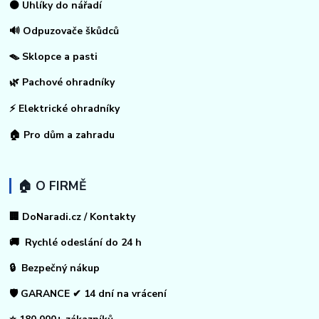
⚫ Uhlíky do nářadí
🔊 Odpuzovače škůdců
🪤 Sklopce a pasti
🌿 Pachové ohradníky
⚡
Elektrické ohradníky
🏠
Pro dům a zahradu
🏠 O FIRMĚ
🏢 DoNaradi.cz / Kontakty
🚚 Rychlé odeslání do 24 h
🔒 Bezpečný nákup
🛡️ GARANCE ✔ 14 dní na vrácení