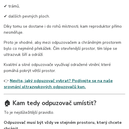
✔ trámů,
✔ dalších pevných ploch.
Díky tomu se dostane i do rohů místnosti, kam reproduktor přímo
nesměřuje.
Proto je vhodné, aby mezi odpuzovačem a chráněným prostorem
bylo co nejméně překážek. Čím otevřenější prostor, tím lépe se
ultrazvuk šíří a odráží.
Kvalitní a silné odpuzovače využívají odražené vlnění, které
pomáhá pokrýt větší prostor.
👉
Nevíte, jaký odpuzovač vybrat? Podívejte se na naše
srovnání ultrazvukových odpuzovačů kun.
🏠 Kam tedy odpuzovač umístit?
To je nejdůležitější pravidlo.
Odpuzovač musí být vždy ve stejném prostoru, který chcete
chránit.