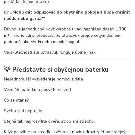
pokládá stejnou otázku.
👉
„Mohu dát odpuzovač do obytného pokoje a bude chránit
i půdu nebo garáž?“
Důvod je jednoduchý. Když výrobce uvádí například dosah
1 700
m³
, mnoho lidí si představí, že ultrazvuk projde celým domem
podobně jako Wi-Fi nebo mobilní signál.
Ve skutečnosti ale ultrazvuk funguje úplně jinak.
💡 Představte si obyčejnou baterku
Nejjednodušší vysvětlení je pomocí světla.
Vezměte baterku a posviťte na zeď.
Co se stane?
Světlo zeď neprojde.
Stejně tak neprosvítíte dveře, strop ani střechu.
Když posvítíte na zrcadlo, světlo se navíc odrazí zpět pod stejným