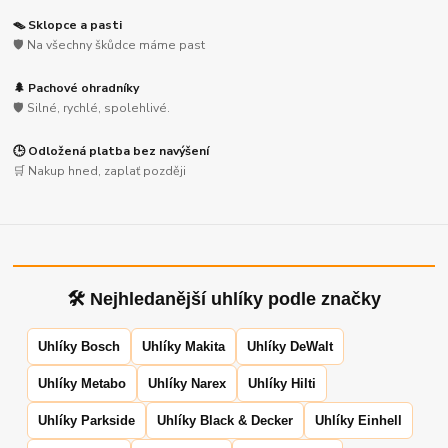
🪤 Sklopce a pasti
🛡️ Na všechny škůdce máme past
🌲 Pachové ohradníky
🛡️ Silné, rychlé, spolehlivé.
🕒 Odložená platba bez navýšení
🛒 Nakup hned, zaplať později
🛠 Nejhledanější uhlíky podle značky
Uhlíky Bosch
Uhlíky Makita
Uhlíky DeWalt
Uhlíky Metabo
Uhlíky Narex
Uhlíky Hilti
Uhlíky Parkside
Uhlíky Black & Decker
Uhlíky Einhell