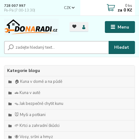
0
ks
728 007 997
CZK
za
0 Kč
Po-Pá |7:00-13:30|
Menu
Hledat
Kategorie blogu
🏠 Kuna v domě a na půdě
🚗 Kuna v autě
🪤 Jak bezpečně chytit kunu
🐭 Myši a potkani
🌱 Krtci a zahradní škůdci
🐝 Vosy, sršni a hmyz