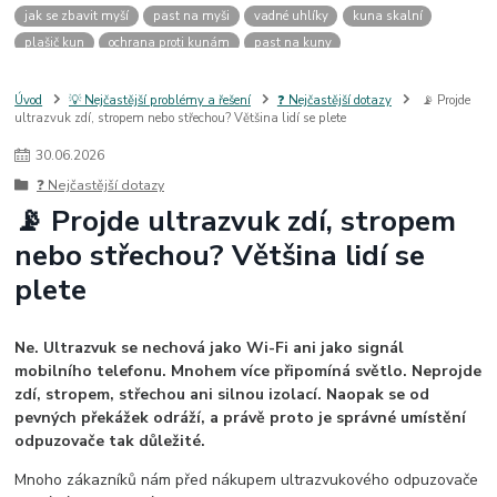
jak se zbavit myší
past na myši
vadné uhlíky
kuna skalní
plašič kun
ochrana proti kunám
past na kuny
jak vyhnat kunu z auta
plašič kun do auta
jak ulovit kunu
past na kunu
myši v domě
odpuzovač myší
jak se zbavit vos
Úvod
💡 Nejčastější problémy a řešení
❓ Nejčastější dotazy
📡 Projde
ultrazvuk zdí, stropem nebo střechou? Většina lidí se plete
odpuzovač vos
likvidace vos
pasti na myši
kuna
klíště
štěnice
štěnice v hotelu
jak se zbavit kuny
kuna ve střeše
30
.
06
.
2026
pachový ohradník na kuny
jak vyhnat kunu ze střechy
❓ Nejčastější dotazy
pachový odpuzovač kun
mravenci na zahradě
jak se zbavit mravenců
📡 Projde ultrazvuk zdí, stropem
mravenci a mšice
uhlíky do nářadí
uhlíky do nařadí
nebo střechou? Většina lidí se
uhlíky do vysavače
uhlíky do pračky
uhlíky do
uhlíky bosch
plete
uhlíky parkside
uhlíky ferm
uhlíky makita
uhlíkové kartáče
kde sehnat uhlíky
kde koupit uhlíky
Ne. Ultrazvuk se nechová jako Wi-Fi ani jako signál
mobilního telefonu. Mnohem více připomíná světlo. Neprojde
zdí, stropem, střechou ani silnou izolací. Naopak se od
pevných překážek odráží, a právě proto je správné umístění
odpuzovače tak důležité.
Mnoho zákazníků nám před nákupem ultrazvukového odpuzovače