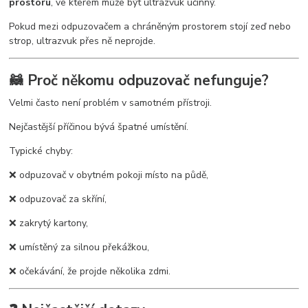
prostoru
, ve kterém může být ultrazvuk účinný.
Pokud mezi odpuzovačem a chráněným prostorem stojí zeď nebo
strop, ultrazvuk přes ně neprojde.
🦝 Proč někomu odpuzovač nefunguje?
Velmi často není problém v samotném přístroji.
Nejčastější příčinou bývá špatné umístění.
Typické chyby:
❌ odpuzovač v obytném pokoji místo na půdě,
❌ odpuzovač za skříní,
❌ zakrytý kartony,
❌ umístěný za silnou překážkou,
❌ očekávání, že projde několika zdmi.