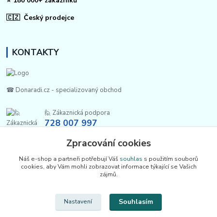
⭐ 180 000+ zákazníků
🇨🇿 Český prodejce
KONTAKTY
☎ Donaradi.cz - specializovaný obchod
🙋 Zákaznická podpora
728 007 997
Po-Pá |7:00-13:30|
Zpracování cookies
info@repulse.cz
Náš e-shop a partneři potřebují Váš
souhlas
s použitím souborů
cookies, aby Vám mohli zobrazovat informace týkající se Vašich
zájmů.
Souhlasím
Nastavení
Upravit sběr cookies.