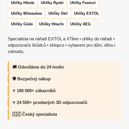
Uhlíky Hikoki
Uhlíky Ryobi
Uhlíky Festool
Uhlíky Milwaukee
Uhlíky Skil
Uhlíky EXTOL
Uhlíky Güde
Uhlíky Hitachi
Uhlíky AEG
Specialista na nářadí EXTOL a XTline • uhlíky do nářadí •
odpuzovače škůdců • sklopce • vybavení pro dům, dílnu i
zahradu.
🚚 Odesíláme do 24 hodin
🛡️ Bezpečný nákup
⭐ 180 000+ zákazníků
⭐ 24 500+ prodaných 3D odpuzovačů
🇨🇿 Český specialista