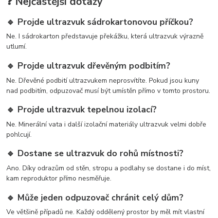
❓ Nejčastější dotazy
🔹 Projde ultrazvuk sádrokartonovou příčkou?
Ne. I sádrokarton představuje překážku, která ultrazvuk výrazně
utlumí.
🔹 Projde ultrazvuk dřevěným podbitím?
Ne. Dřevěné podbití ultrazvukem neprosvítíte. Pokud jsou kuny
nad podbitím, odpuzovač musí být umístěn přímo v tomto prostoru.
🔹 Projde ultrazvuk tepelnou izolací?
Ne. Minerální vata i další izolační materiály ultrazvuk velmi dobře
pohlcují.
🔹 Dostane se ultrazvuk do rohů místnosti?
Ano. Díky odrazům od stěn, stropu a podlahy se dostane i do míst,
kam reproduktor přímo nesměřuje.
🔹 Může jeden odpuzovač chránit celý dům?
Ve většině případů ne. Každý oddělený prostor by měl mít vlastní