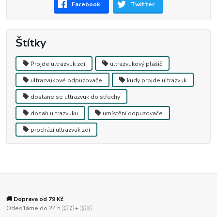
Facebook
Twitter
Štítky
Projde ultrazvuk zdí
ultrazvukový plašič
ultrazvukové odpuzovače
kudy projde ultrazvuk
dostane se ultrazvuk do střechy
dosah ultrazvuku
umístění odpuzovače
prochází ultrazvuk zdí
🚚 Doprava od 79 Kč
Odesíláme do 24 h 🇨🇿 + 🇸🇰