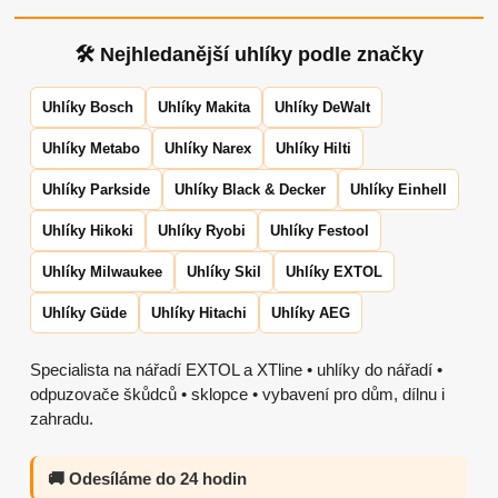
🛠 Nejhledanější uhlíky podle značky
Uhlíky Bosch
Uhlíky Makita
Uhlíky DeWalt
Uhlíky Metabo
Uhlíky Narex
Uhlíky Hilti
Uhlíky Parkside
Uhlíky Black & Decker
Uhlíky Einhell
Uhlíky Hikoki
Uhlíky Ryobi
Uhlíky Festool
Uhlíky Milwaukee
Uhlíky Skil
Uhlíky EXTOL
Uhlíky Güde
Uhlíky Hitachi
Uhlíky AEG
Specialista na nářadí EXTOL a XTline • uhlíky do nářadí •
odpuzovače škůdců • sklopce • vybavení pro dům, dílnu i
zahradu.
🚚 Odesíláme do 24 hodin