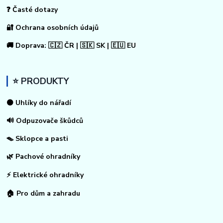
❓ Časté dotazy
🔐 Ochrana osobních údajů
🚚 Doprava: 🇨🇿 ČR | 🇸🇰 SK | 🇪🇺 EU
⭐ PRODUKTY
⚫ Uhlíky do nářadí
🔊 Odpuzovače škůdců
🪤 Sklopce a pasti
🌿 Pachové ohradníky
⚡
Elektrické ohradníky
🏠
Pro dům a zahradu