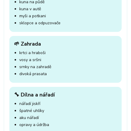
kuna na půdě
kuna v autě
myši a potkani
sklopce a odpuzovače
🌱 Zahrada
krtci a hraboši
vosy a sršni
srnky na zahradě
divoká prasata
🔧 Dílna a nářadí
nářadí jiskří
špatné uhlíky
aku nářadí
opravy a údržba