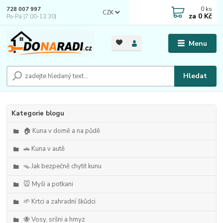
0
ks
728 007 997
CZK
za
0 Kč
Po-Pá |7:00-13:30|
Menu
Hledat
Kategorie blogu
🏠 Kuna v domě a na půdě
🚗 Kuna v autě
🪤 Jak bezpečně chytit kunu
🐭 Myši a potkani
🌱 Krtci a zahradní škůdci
🐝 Vosy, sršni a hmyz