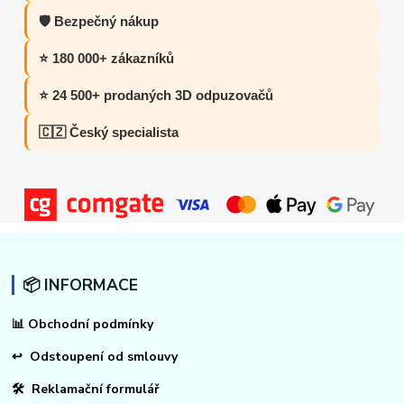
🛡️ Bezpečný nákup
⭐ 180 000+ zákazníků
⭐ 24 500+ prodaných 3D odpuzovačů
🇨🇿 Český specialista
📦 INFORMACE
📊
Obchodní podmínky
↩
Odstoupení od smlouvy
🛠 Reklamační formulář