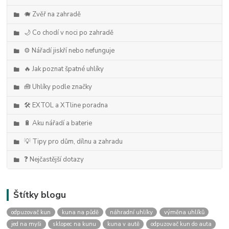
🐗 Zvěř na zahradě
🌙 Co chodí v noci po zahradě
⚙️ Nářadí jiskří nebo nefunguje
🔥 Jak poznat špatné uhlíky
🧰 Uhlíky podle značky
🛠️ EXTOL a XTline poradna
🔋 Aku nářadí a baterie
💡 Tipy pro dům, dílnu a zahradu
❓ Nejčastější dotazy
Štítky blogu
odpuzovač kun
kuna na půdě
náhradní uhlíky
výměna uhlíků
jed na myši
sklopec na kunu
kuna v autě
odpuzovač kun do auta