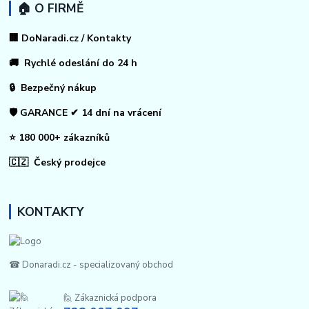
🏠 O FIRMĚ
🏢 DoNaradi.cz / Kontakty
🚚 Rychlé odeslání do 24 h
🔒 Bezpečný nákup
🛡️ GARANCE ✔ 14 dní na vrácení
⭐ 180 000+ zákazníků
🇨🇿 Český prodejce
KONTAKTY
☎ Donaradi.cz - specializovaný obchod
🙋 Zákaznická podpora