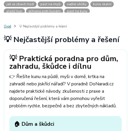
jak se zbavit myší
past na myši
vadné uhlíky
kuna skalní
plašič kun
ochrana proti kunám
past na kuny
jak vyhnat kunu z auta
plašič kun do auta
jak ulovit kunu
past na kunu
myši v domě
odpuzovač myší
jak se zbavit vos
Úvod
💡 Nejčastější problémy a řešení
odpuzovač vos
likvidace vos
pasti na myši
kuna
klíště
💡 Nejčastější problémy a řešení
štěnice
štěnice v hotelu
jak se zbavit kuny
kuna ve střeše
pachový ohradník na kuny
jak vyhnat kunu ze střechy
pachový odpuzovač kun
mravenci na zahradě
jak se zbavit mravenců
💡 Praktická poradna pro dům,
mravenci a mšice
uhlíky do nářadí
uhlíky do nařadí
zahradu, škůdce i dílnu
uhlíky do vysavače
uhlíky do pračky
uhlíky do
uhlíky bosch
uhlíky parkside
uhlíky ferm
uhlíky makita
uhlíkové kartáče
👉 Řešíte kunu na půdě, myši v domě, krtka na
kde sehnat uhlíky
kde koupit uhlíky
zahradě nebo jiskřící nářadí? V poradně DoNaradi.cz
najdete praktické návody, zkušenosti z praxe a
doporučená řešení, která vám pomohou vyřešit
problém rychle, bezpečně a bez zbytečných nákladů.
🏠 Dům a škůdci