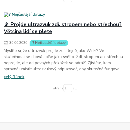
📡 Projde ultrazvuk zdí, stropem nebo střechou?
Většina lidí se plete
30
.
06
.
2026
❓ Nejčastější dotazy
Myslíte si, že ultrazvuk projde zdí stejně jako Wi-Fi? Ve
skutečnosti se chová spíše jako světlo. Zdí, stropem ani střechou
neprojde, ale od pevných překážek se odráží. Zjistěte, kam
správně umístit ultrazvukový odpuzovač, aby skutečně fungoval.
celý článek
strana
z 1