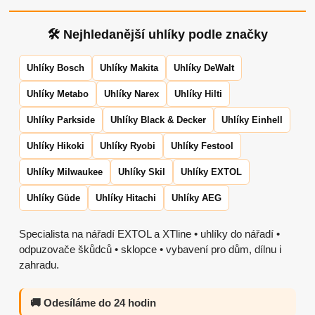
🛠 Nejhledanější uhlíky podle značky
Uhlíky Bosch
Uhlíky Makita
Uhlíky DeWalt
Uhlíky Metabo
Uhlíky Narex
Uhlíky Hilti
Uhlíky Parkside
Uhlíky Black & Decker
Uhlíky Einhell
Uhlíky Hikoki
Uhlíky Ryobi
Uhlíky Festool
Uhlíky Milwaukee
Uhlíky Skil
Uhlíky EXTOL
Uhlíky Güde
Uhlíky Hitachi
Uhlíky AEG
Specialista na nářadí EXTOL a XTline • uhlíky do nářadí •
odpuzovače škůdců • sklopce • vybavení pro dům, dílnu i
zahradu.
🚚 Odesíláme do 24 hodin