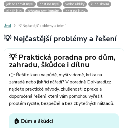
jak se zbavit myší
past na myši
vadné uhlíky
kuna skalní
plašič kun
ochrana proti kunám
past na kuny
jak vyhnat kunu z auta
plašič kun do auta
jak ulovit kunu
past na kunu
myši v domě
odpuzovač myší
jak se zbavit vos
Úvod
💡 Nejčastější problémy a řešení
odpuzovač vos
likvidace vos
pasti na myši
kuna
klíště
💡 Nejčastější problémy a řešení
štěnice
štěnice v hotelu
jak se zbavit kuny
kuna ve střeše
pachový ohradník na kuny
jak vyhnat kunu ze střechy
pachový odpuzovač kun
mravenci na zahradě
jak se zbavit mravenců
💡 Praktická poradna pro dům,
mravenci a mšice
uhlíky do nářadí
uhlíky do nařadí
zahradu, škůdce i dílnu
uhlíky do vysavače
uhlíky do pračky
uhlíky do
uhlíky bosch
uhlíky parkside
uhlíky ferm
uhlíky makita
uhlíkové kartáče
👉 Řešíte kunu na půdě, myši v domě, krtka na
kde sehnat uhlíky
kde koupit uhlíky
zahradě nebo jiskřící nářadí? V poradně DoNaradi.cz
najdete praktické návody, zkušenosti z praxe a
doporučená řešení, která vám pomohou vyřešit
problém rychle, bezpečně a bez zbytečných nákladů.
🏠 Dům a škůdci