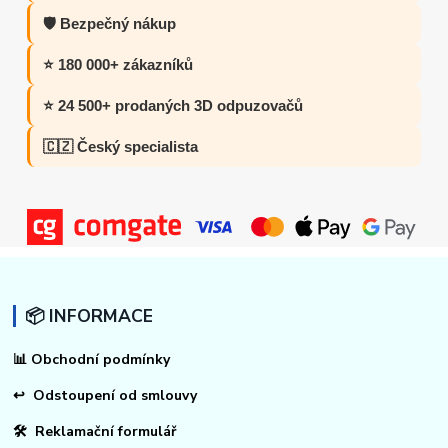
🛡️ Bezpečný nákup
⭐ 180 000+ zákazníků
⭐ 24 500+ prodaných 3D odpuzovačů
🇨🇿 Český specialista
📦 INFORMACE
📊
Obchodní podmínky
↩
Odstoupení od smlouvy
🛠 Reklamační formulář