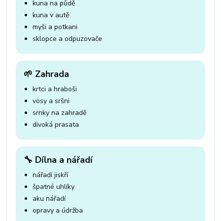
kuna na půdě
kuna v autě
myši a potkani
sklopce a odpuzovače
🌱 Zahrada
krtci a hraboši
vosy a sršni
srnky na zahradě
divoká prasata
🔧 Dílna a nářadí
nářadí jiskří
špatné uhlíky
aku nářadí
opravy a údržba