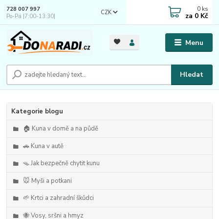
0
ks
728 007 997
CZK
za
0 Kč
Po-Pá |7:00-13:30|
Menu
Hledat
Kategorie blogu
🏠 Kuna v domě a na půdě
🚗 Kuna v autě
🪤 Jak bezpečně chytit kunu
🐭 Myši a potkani
🌱 Krtci a zahradní škůdci
🐝 Vosy, sršni a hmyz