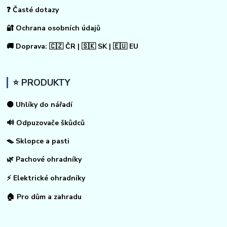
❓ Časté dotazy
🔐 Ochrana osobních údajů
🚚 Doprava: 🇨🇿 ČR | 🇸🇰 SK | 🇪🇺 EU
⭐ PRODUKTY
⚫ Uhlíky do nářadí
🔊 Odpuzovače škůdců
🪤 Sklopce a pasti
🌿 Pachové ohradníky
⚡
Elektrické ohradníky
🏠
Pro dům a zahradu