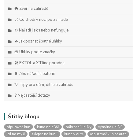
🐗 Zvěř na zahradě
🌙 Co chodí v noci po zahradě
⚙️ Nářadí jiskří nebo nefunguje
🔥 Jak poznat špatné uhlíky
🧰 Uhlíky podle značky
🛠️ EXTOL a XTline poradna
🔋 Aku nářadí a baterie
💡 Tipy pro dům, dílnu a zahradu
❓ Nejčastější dotazy
Štítky blogu
odpuzovač kun
kuna na půdě
náhradní uhlíky
výměna uhlíků
jed na myši
sklopec na kunu
kuna v autě
odpuzovač kun do auta