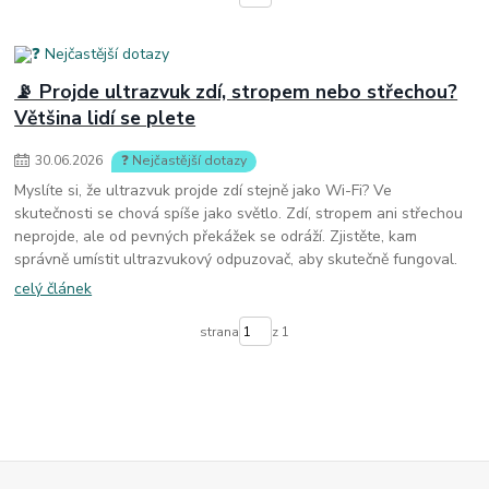
📡 Projde ultrazvuk zdí, stropem nebo střechou?
Většina lidí se plete
30
.
06
.
2026
❓ Nejčastější dotazy
Myslíte si, že ultrazvuk projde zdí stejně jako Wi-Fi? Ve
skutečnosti se chová spíše jako světlo. Zdí, stropem ani střechou
neprojde, ale od pevných překážek se odráží. Zjistěte, kam
správně umístit ultrazvukový odpuzovač, aby skutečně fungoval.
celý článek
strana
z 1