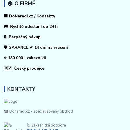
🏠 O FIRMĚ
🏢 DoNaradi.cz / Kontakty
🚚 Rychlé odeslání do 24 h
🔒 Bezpečný nákup
🛡️ GARANCE ✔ 14 dní na vrácení
⭐ 180 000+ zákazníků
🇨🇿 Český prodejce
KONTAKTY
☎ Donaradi.cz - specializovaný obchod
🙋 Zákaznická podpora