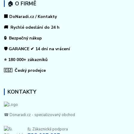
🏠 O FIRMĚ
🏢 DoNaradi.cz / Kontakty
🚚 Rychlé odeslání do 24 h
🔒 Bezpečný nákup
🛡️ GARANCE ✔ 14 dní na vrácení
⭐ 180 000+ zákazníků
🇨🇿 Český prodejce
KONTAKTY
☎ Donaradi.cz - specializovaný obchod
🙋 Zákaznická podpora