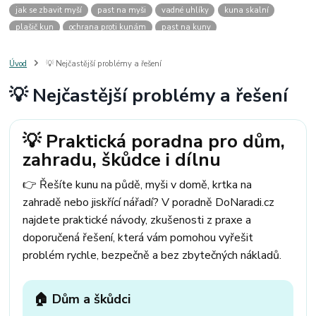
jak se zbavit myší
past na myši
vadné uhlíky
kuna skalní
plašič kun
ochrana proti kunám
past na kuny
jak vyhnat kunu z auta
plašič kun do auta
jak ulovit kunu
past na kunu
myši v domě
odpuzovač myší
jak se zbavit vos
Úvod
💡 Nejčastější problémy a řešení
odpuzovač vos
likvidace vos
pasti na myši
kuna
klíště
💡 Nejčastější problémy a řešení
štěnice
štěnice v hotelu
jak se zbavit kuny
kuna ve střeše
pachový ohradník na kuny
jak vyhnat kunu ze střechy
pachový odpuzovač kun
mravenci na zahradě
jak se zbavit mravenců
💡 Praktická poradna pro dům,
mravenci a mšice
uhlíky do nářadí
uhlíky do nařadí
zahradu, škůdce i dílnu
uhlíky do vysavače
uhlíky do pračky
uhlíky do
uhlíky bosch
uhlíky parkside
uhlíky ferm
uhlíky makita
uhlíkové kartáče
👉 Řešíte kunu na půdě, myši v domě, krtka na
kde sehnat uhlíky
kde koupit uhlíky
zahradě nebo jiskřící nářadí? V poradně DoNaradi.cz
najdete praktické návody, zkušenosti z praxe a
doporučená řešení, která vám pomohou vyřešit
problém rychle, bezpečně a bez zbytečných nákladů.
🏠 Dům a škůdci