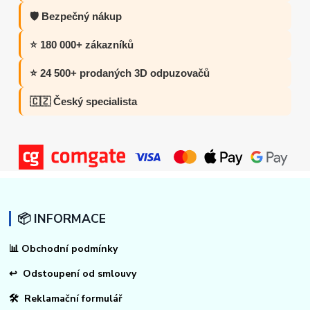
🛡️ Bezpečný nákup
⭐ 180 000+ zákazníků
⭐ 24 500+ prodaných 3D odpuzovačů
🇨🇿 Český specialista
📦 INFORMACE
📊
Obchodní podmínky
↩
Odstoupení od smlouvy
🛠 Reklamační formulář