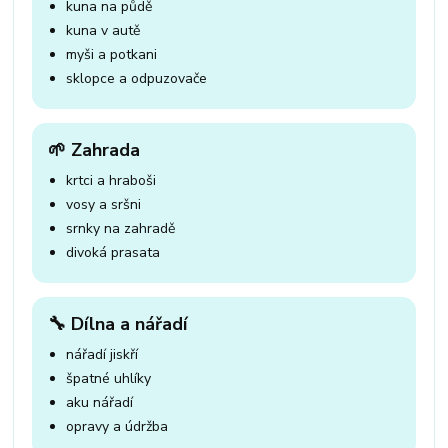
kuna na půdě
kuna v autě
myši a potkani
sklopce a odpuzovače
🌱 Zahrada
krtci a hraboši
vosy a sršni
srnky na zahradě
divoká prasata
🔧 Dílna a nářadí
nářadí jiskří
špatné uhlíky
aku nářadí
opravy a údržba