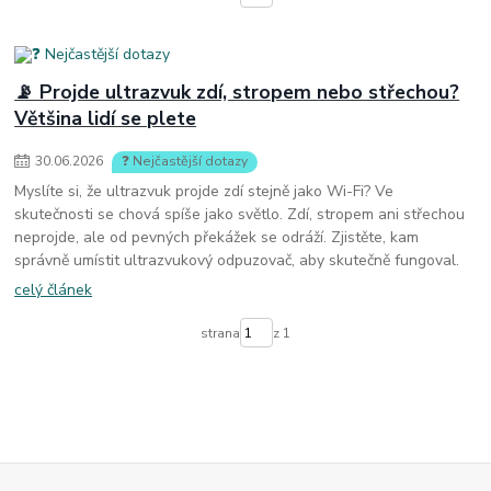
📡 Projde ultrazvuk zdí, stropem nebo střechou?
Většina lidí se plete
30
.
06
.
2026
❓ Nejčastější dotazy
Myslíte si, že ultrazvuk projde zdí stejně jako Wi-Fi? Ve
skutečnosti se chová spíše jako světlo. Zdí, stropem ani střechou
neprojde, ale od pevných překážek se odráží. Zjistěte, kam
správně umístit ultrazvukový odpuzovač, aby skutečně fungoval.
celý článek
strana
z 1