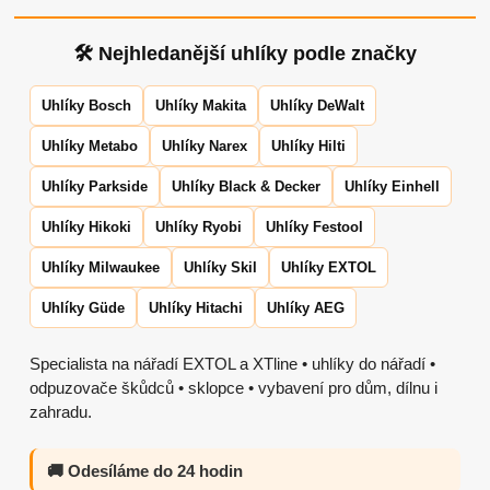
🛠 Nejhledanější uhlíky podle značky
Uhlíky Bosch
Uhlíky Makita
Uhlíky DeWalt
Uhlíky Metabo
Uhlíky Narex
Uhlíky Hilti
Uhlíky Parkside
Uhlíky Black & Decker
Uhlíky Einhell
Uhlíky Hikoki
Uhlíky Ryobi
Uhlíky Festool
Uhlíky Milwaukee
Uhlíky Skil
Uhlíky EXTOL
Uhlíky Güde
Uhlíky Hitachi
Uhlíky AEG
Specialista na nářadí EXTOL a XTline • uhlíky do nářadí •
odpuzovače škůdců • sklopce • vybavení pro dům, dílnu i
zahradu.
🚚 Odesíláme do 24 hodin