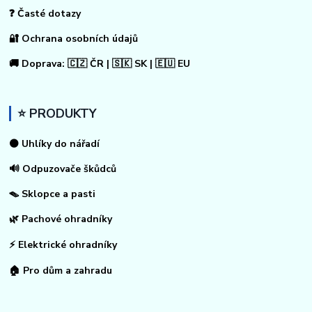
❓ Časté dotazy
🔐 Ochrana osobních údajů
🚚 Doprava: 🇨🇿 ČR | 🇸🇰 SK | 🇪🇺 EU
⭐ PRODUKTY
⚫ Uhlíky do nářadí
🔊 Odpuzovače škůdců
🪤 Sklopce a pasti
🌿 Pachové ohradníky
⚡
Elektrické ohradníky
🏠
Pro dům a zahradu