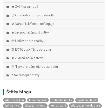
🐗 Zvěř na zahradě
🌙 Co chodí v noci po zahradě
⚙️ Nářadí jiskří nebo nefunguje
🔥 Jak poznat špatné uhlíky
🧰 Uhlíky podle značky
🛠️ EXTOL a XTline poradna
🔋 Aku nářadí a baterie
💡 Tipy pro dům, dílnu a zahradu
❓ Nejčastější dotazy
Štítky blogu
odpuzovač kun
kuna na půdě
náhradní uhlíky
výměna uhlíků
jed na myši
sklopec na kunu
kuna v autě
odpuzovač kun do auta