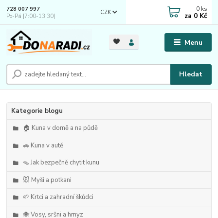
0
ks
728 007 997
CZK
za
0 Kč
Po-Pá |7:00-13:30|
Menu
Hledat
Kategorie blogu
🏠 Kuna v domě a na půdě
🚗 Kuna v autě
🪤 Jak bezpečně chytit kunu
🐭 Myši a potkani
🌱 Krtci a zahradní škůdci
🐝 Vosy, sršni a hmyz