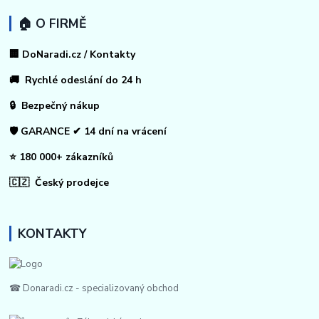
🏠 O FIRMĚ
🏢 DoNaradi.cz / Kontakty
🚚 Rychlé odeslání do 24 h
🔒 Bezpečný nákup
🛡️ GARANCE ✔ 14 dní na vrácení
⭐ 180 000+ zákazníků
🇨🇿 Český prodejce
KONTAKTY
☎ Donaradi.cz - specializovaný obchod