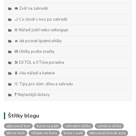
🐗 Zvěř na zahradě
🌙 Co chodí v noci po zahradě
⚙️ Nářadí jiskří nebo nefunguje
🔥 Jak poznat špatné uhlíky
🧰 Uhlíky podle značky
🛠️ EXTOL a XTline poradna
🔋 Aku nářadí a baterie
💡 Tipy pro dům, dílnu a zahradu
❓ Nejčastější dotazy
Štítky blogu
odpuzovač kun
kuna na půdě
náhradní uhlíky
výměna uhlíků
jed na myši
sklopec na kunu
kuna v autě
odpuzovač kun do auta