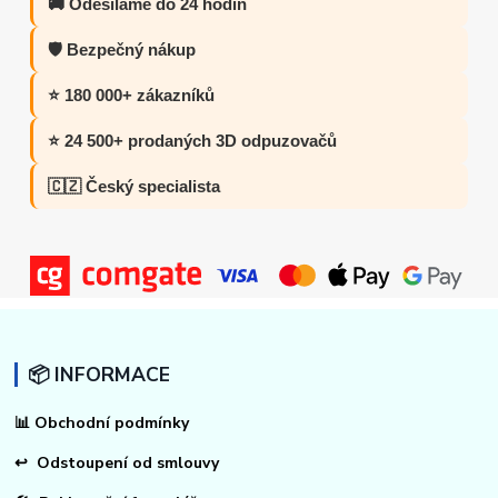
🚚 Odesíláme do 24 hodin
🛡️ Bezpečný nákup
⭐ 180 000+ zákazníků
⭐ 24 500+ prodaných 3D odpuzovačů
🇨🇿 Český specialista
📦 INFORMACE
📊
Obchodní podmínky
↩
Odstoupení od smlouvy