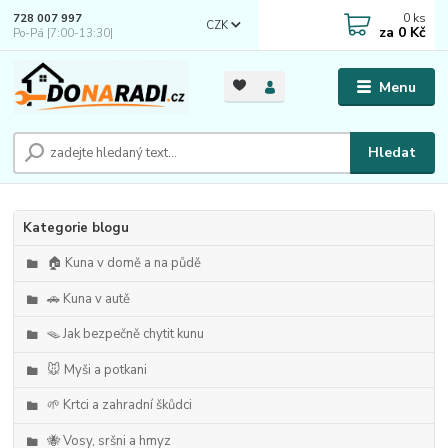
0
ks
728 007 997
CZK
za
0 Kč
Po-Pá |7:00-13:30|
Menu
Hledat
Kategorie blogu
🏠 Kuna v domě a na půdě
🚗 Kuna v autě
🪤 Jak bezpečně chytit kunu
🐭 Myši a potkani
🌱 Krtci a zahradní škůdci
🐝 Vosy, sršni a hmyz