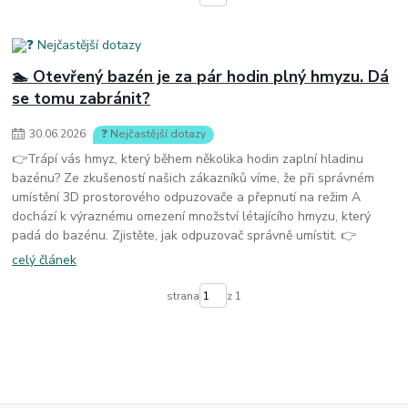
🏊 Otevřený bazén je za pár hodin plný hmyzu. Dá
se tomu zabránit?
30
.
06
.
2026
❓ Nejčastější dotazy
👉Trápí vás hmyz, který během několika hodin zaplní hladinu
bazénu? Ze zkušeností našich zákazníků víme, že při správném
umístění 3D prostorového odpuzovače a přepnutí na režim A
dochází k výraznému omezení množství létajícího hmyzu, který
padá do bazénu. Zjistěte, jak odpuzovač správně umístit. 👉
celý článek
strana
z 1