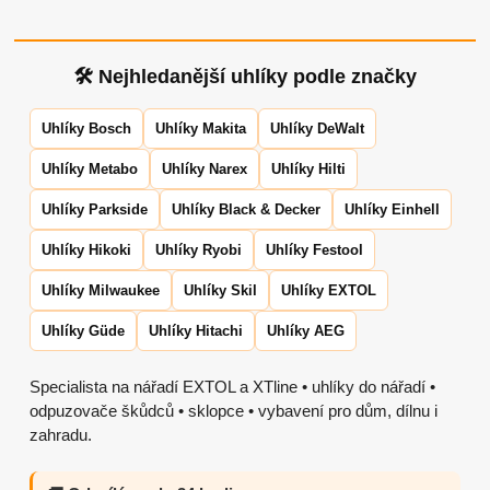
🛠 Nejhledanější uhlíky podle značky
Uhlíky Bosch
Uhlíky Makita
Uhlíky DeWalt
Uhlíky Metabo
Uhlíky Narex
Uhlíky Hilti
Uhlíky Parkside
Uhlíky Black & Decker
Uhlíky Einhell
Uhlíky Hikoki
Uhlíky Ryobi
Uhlíky Festool
Uhlíky Milwaukee
Uhlíky Skil
Uhlíky EXTOL
Uhlíky Güde
Uhlíky Hitachi
Uhlíky AEG
Specialista na nářadí EXTOL a XTline • uhlíky do nářadí •
odpuzovače škůdců • sklopce • vybavení pro dům, dílnu i
zahradu.