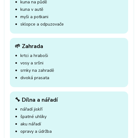
kuna na půdě
kuna v autě
myši a potkani
sklopce a odpuzovače
🌱 Zahrada
krtci a hraboši
vosy a sršni
srnky na zahradě
divoká prasata
🔧 Dílna a nářadí
nářadí jiskří
špatné uhlíky
aku nářadí
opravy a údržba