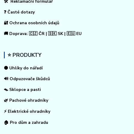
🛠 Reklamační formulář
❓ Časté dotazy
🔐 Ochrana osobních údajů
🚚 Doprava: 🇨🇿 ČR | 🇸🇰 SK | 🇪🇺 EU
⭐ PRODUKTY
⚫ Uhlíky do nářadí
🔊 Odpuzovače škůdců
🪤 Sklopce a pasti
🌿 Pachové ohradníky
⚡
Elektrické ohradníky
🏠
Pro dům a zahradu