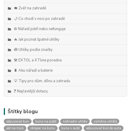
🐗 Zvěř na zahradě
🌙 Co chodí v noci po zahradě
⚙️ Nářadí jiskří nebo nefunguje
🔥 Jak poznat špatné uhlíky
🧰 Uhlíky podle značky
🛠️ EXTOL a XTline poradna
🔋 Aku nářadí a baterie
💡 Tipy pro dům, dílnu a zahradu
❓ Nejčastější dotazy
Štítky blogu
odpuzovač kun
kuna na půdě
náhradní uhlíky
výměna uhlíků
jed na myši
sklopec na kunu
kuna v autě
odpuzovač kun do auta