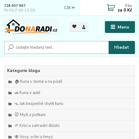
0
ks
728 007 997
CZK
za
0 Kč
Po-Pá |7:00-13:30|
Menu
Hledat
Kategorie blogu
🏠 Kuna v domě a na půdě
🚗 Kuna v autě
🪤 Jak bezpečně chytit kunu
🐭 Myši a potkani
🌱 Krtci a zahradní škůdci
🐝 Vosy, sršni a hmyz