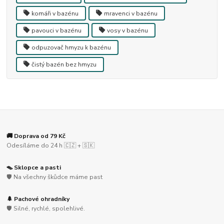
komáři v bazénu
mravenci v bazénu
pavouci v bazénu
vosy v bazénu
odpuzovač hmyzu k bazénu
čistý bazén bez hmyzu
🚚 Doprava od 79 Kč
Odesíláme do 24 h 🇨🇿 + 🇸🇰
🪤 Sklopce a pasti
🛡️ Na všechny škůdce máme past
🌲 Pachové ohradníky
🛡️ Silné, rychlé, spolehlivé.