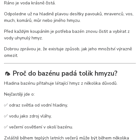
Ráno je voda krásně čistá.
Odpoledne už na hladině plavou desítky pavouků, mravenců, vos,
much, komárů, můr nebo jiného hmyzu.
Před každým koupáním je potřeba bazén znovu čistit a vybírat z
vody uhynulý hmyz.
Dobrou zprávou je, že existuje způsob, jak jeho množství výrazně
omezit.
🦟 Proč do bazénu padá tolik hmyzu?
Hladina bazénu přitahuje létající hmyz z několika důvodů.
Nejčastěji jde o:
✅ odraz světla od vodní hladiny,
✅ vodu jako zdroj vláhy,
✅ večerní osvětlení v okolí bazénu.
Zvláště během teplých letních večerů může být během několika