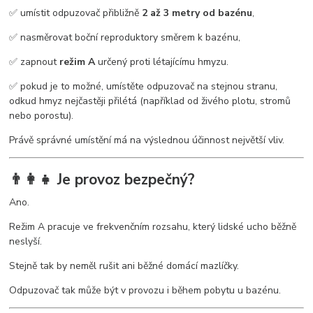
✅ umístit odpuzovač přibližně
2 až 3 metry od bazénu
,
✅ nasměrovat boční reproduktory směrem k bazénu,
✅ zapnout
režim A
určený proti létajícímu hmyzu.
✅ pokud je to možné, umístěte odpuzovač na stejnou stranu,
odkud hmyz nejčastěji přilétá (například od živého plotu, stromů
nebo porostu).
Právě správné umístění má na výslednou účinnost největší vliv.
👨‍👩‍👧 Je provoz bezpečný?
Ano.
Režim A pracuje ve frekvenčním rozsahu, který lidské ucho běžně
neslyší.
Stejně tak by neměl rušit ani běžné domácí mazlíčky.
Odpuzovač tak může být v provozu i během pobytu u bazénu.