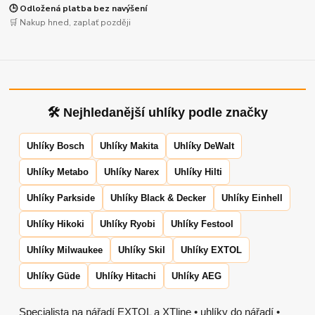
🕒 Odložená platba bez navýšení
🛒 Nakup hned, zaplať později
🛠 Nejhledanější uhlíky podle značky
Uhlíky Bosch
Uhlíky Makita
Uhlíky DeWalt
Uhlíky Metabo
Uhlíky Narex
Uhlíky Hilti
Uhlíky Parkside
Uhlíky Black & Decker
Uhlíky Einhell
Uhlíky Hikoki
Uhlíky Ryobi
Uhlíky Festool
Uhlíky Milwaukee
Uhlíky Skil
Uhlíky EXTOL
Uhlíky Güde
Uhlíky Hitachi
Uhlíky AEG
Specialista na nářadí EXTOL a XTline • uhlíky do nářadí •