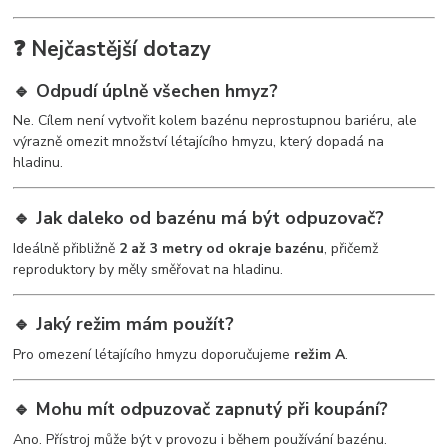
❓ Nejčastější dotazy
🔹 Odpudí úplně všechen hmyz?
Ne. Cílem není vytvořit kolem bazénu neprostupnou bariéru, ale
výrazně omezit množství létajícího hmyzu, který dopadá na
hladinu.
🔹 Jak daleko od bazénu má být odpuzovač?
Ideálně přibližně
2 až 3 metry od okraje bazénu
, přičemž
reproduktory by měly směřovat na hladinu.
🔹 Jaký režim mám použít?
Pro omezení létajícího hmyzu doporučujeme
režim A
.
🔹 Mohu mít odpuzovač zapnutý při koupání?
Ano. Přístroj může být v provozu i během používání bazénu.