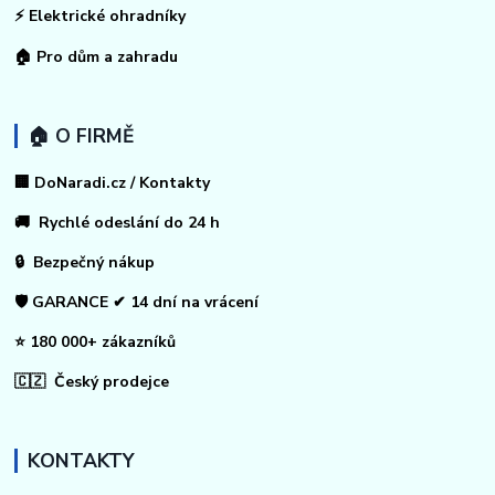
⚡
Elektrické ohradníky
🏠
Pro dům a zahradu
🏠 O FIRMĚ
🏢 DoNaradi.cz / Kontakty
🚚 Rychlé odeslání do 24 h
🔒 Bezpečný nákup
🛡️ GARANCE ✔ 14 dní na vrácení
⭐ 180 000+ zákazníků
🇨🇿 Český prodejce
KONTAKTY