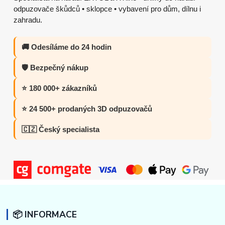
odpuzovače škůdců • sklopce • vybavení pro dům, dílnu i
zahradu.
🚚 Odesíláme do 24 hodin
🛡️ Bezpečný nákup
⭐ 180 000+ zákazníků
⭐ 24 500+ prodaných 3D odpuzovačů
🇨🇿 Český specialista
📦 INFORMACE