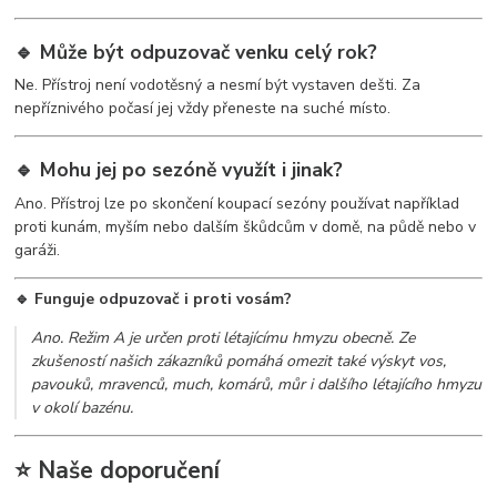
🔹 Může být odpuzovač venku celý rok?
Ne. Přístroj není vodotěsný a nesmí být vystaven dešti. Za
nepříznivého počasí jej vždy přeneste na suché místo.
🔹 Mohu jej po sezóně využít i jinak?
Ano. Přístroj lze po skončení koupací sezóny používat například
proti kunám, myším nebo dalším škůdcům v domě, na půdě nebo v
garáži.
🔹 Funguje odpuzovač i proti vosám?
Ano. Režim A je určen proti létajícímu hmyzu obecně. Ze
zkušeností našich zákazníků pomáhá omezit také výskyt vos,
pavouků, mravenců, much, komárů, můr i dalšího létajícího hmyzu
v okolí bazénu.
⭐ Naše doporučení