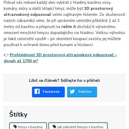
Pokud vás nebaví každý den vybírat z hladiny bazénu vosy,
komáry, můry a další létající hmyz, může být
3D prostorový
ultrazvukový odpuzovač
velmi zajímavým řešením. Ze zkušeností
našich zákazníků víme, že při správném umístění přibližně 2 až 3
metry od bazénu a přepnutí na
režim A
dochází k výraznému
omezení množství hmyzu dopadajícího na hladinu. Velkou výhodou
je také celoroční využití – po skončení koupací sezóny jej můžete
používat k ochraně domu před kunami a hlodavci.
👉
Prohlédnout 3D prostorový ultrazvukový odpuzovač –
dosah až 1700 m³
Líbil se článek? Sdílejte ho s přáteli
Facebook
Twitter
Štítky
hmyz v bazénu
jak zabránit hmyzu v bazénu