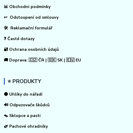
📊
Obchodní podmínky
↩
Odstoupení od smlouvy
🛠 Reklamační formulář
❓ Časté dotazy
🔐 Ochrana osobních údajů
🚚 Doprava: 🇨🇿 ČR | 🇸🇰 SK | 🇪🇺 EU
⭐ PRODUKTY
⚫ Uhlíky do nářadí
🔊 Odpuzovače škůdců
🪤 Sklopce a pasti
🌿 Pachové ohradníky