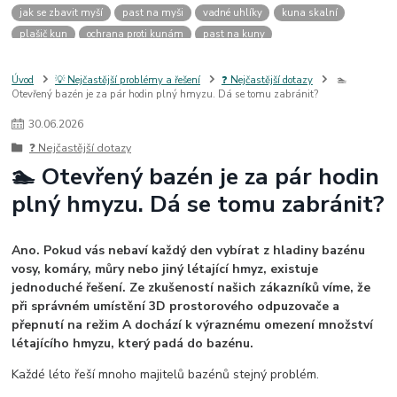
jak se zbavit myší
past na myši
vadné uhlíky
kuna skalní
plašič kun
ochrana proti kunám
past na kuny
jak vyhnat kunu z auta
plašič kun do auta
jak ulovit kunu
past na kunu
myši v domě
odpuzovač myší
jak se zbavit vos
Úvod
💡 Nejčastější problémy a řešení
❓ Nejčastější dotazy
🏊
Otevřený bazén je za pár hodin plný hmyzu. Dá se tomu zabránit?
odpuzovač vos
likvidace vos
pasti na myši
kuna
klíště
štěnice
štěnice v hotelu
jak se zbavit kuny
kuna ve střeše
30
.
06
.
2026
pachový ohradník na kuny
jak vyhnat kunu ze střechy
❓ Nejčastější dotazy
pachový odpuzovač kun
mravenci na zahradě
jak se zbavit mravenců
🏊 Otevřený bazén je za pár hodin
mravenci a mšice
uhlíky do nářadí
uhlíky do nařadí
plný hmyzu. Dá se tomu zabránit?
uhlíky do vysavače
uhlíky do pračky
uhlíky do
uhlíky bosch
uhlíky parkside
uhlíky ferm
uhlíky makita
uhlíkové kartáče
kde sehnat uhlíky
kde koupit uhlíky
Ano. Pokud vás nebaví každý den vybírat z hladiny bazénu
vosy, komáry, můry nebo jiný létající hmyz, existuje
jednoduché řešení. Ze zkušeností našich zákazníků víme, že
při správném umístění 3D prostorového odpuzovače a
přepnutí na režim A dochází k výraznému omezení množství
létajícího hmyzu, který padá do bazénu.
Každé léto řeší mnoho majitelů bazénů stejný problém.