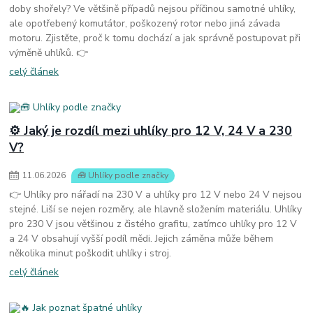
doby shořely? Ve většině případů nejsou příčinou samotné uhlíky,
ale opotřebený komutátor, poškozený rotor nebo jiná závada
motoru. Zjistěte, proč k tomu dochází a jak správně postupovat při
výměně uhlíků. 👉
celý článek
⚙️ Jaký je rozdíl mezi uhlíky pro 12 V, 24 V a 230
V?
11
.
06
.
2026
🧰 Uhlíky podle značky
👉 Uhlíky pro nářadí na 230 V a uhlíky pro 12 V nebo 24 V nejsou
stejné. Liší se nejen rozměry, ale hlavně složením materiálu. Uhlíky
pro 230 V jsou většinou z čistého grafitu, zatímco uhlíky pro 12 V
a 24 V obsahují vyšší podíl mědi. Jejich záměna může během
několika minut poškodit uhlíky i stroj.
celý článek