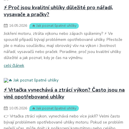
⚡ Proč jsou kvalitní uhlíky důležité pro nářadí,
vysavače a pračky?
16
.
05
.
2026
🔥 Jak poznat špatné uhlíky
Jiskření motoru, ztráta výkonu nebo zápach spáleniny? ⚡ Ve
spoustě případů bývají problémem opotřebované uhlíky. Přestože
jde o malou součástku, mají obrovský vliv na výkon i životnost
nářadí, vysavačů nebo praček. Poradíme, proč jsou kvalitní uhlíky
důležité a jak poznat, kdy je čas na výměnu.
celý článek
⚡ Vrtačka vynechává a ztrácí výkon? Často jsou na
vině opotřebované uhlíky
10
.
05
.
2026
🔥 Jak poznat špatné uhlíky
👉 Vrtačka ztrácí výkon, vynechává nebo více jiskří? Velmi často
bývají problémem opotřebované uhlíky motoru. Pokud se problém
neřeší včas, může dojít i k poškození komutátoru nebo celého