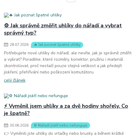
⚙️ Jak správně změřit uhlíky do nářadí a vybrat
správný typ?
28
.
07
.
2026
🔥 Jak poznat špatné uhlíky
Potřebujete nové uhlíky do nářadí, ale nevíte, jak je správně změřit
a vybrat? Poradíme, které rozměry, konektor, pružinu i materiál
zkontrolovat, proč nestačí pouze stejná velikost a jak předejít
jiskření, přehřívání nebo poškození komutátoru.
celý článek
⚡ Vyměnil jsem uhlíky a za dvě hodiny shořely. Co
je špatně?
30
.
06
.
2026
⚙️ Nářadí jiskří nebo nefunguje
👉 Vyměnili jste uhlíky do vrtačky nebo brusky a během krátké