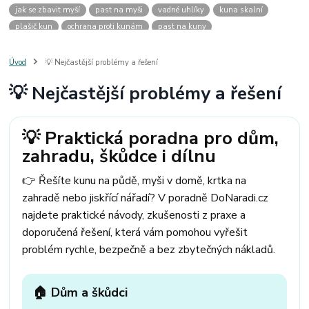
jak se zbavit myší
past na myši
vadné uhlíky
kuna skalní
plašič kun
ochrana proti kunám
past na kuny
jak vyhnat kunu z auta
plašič kun do auta
jak ulovit kunu
past na kunu
myši v domě
odpuzovač myší
jak se zbavit vos
Úvod
💡 Nejčastější problémy a řešení
odpuzovač vos
likvidace vos
pasti na myši
kuna
klíště
💡 Nejčastější problémy a řešení
štěnice
štěnice v hotelu
jak se zbavit kuny
kuna ve střeše
pachový ohradník na kuny
jak vyhnat kunu ze střechy
pachový odpuzovač kun
mravenci na zahradě
jak se zbavit mravenců
💡 Praktická poradna pro dům,
mravenci a mšice
uhlíky do nářadí
uhlíky do nařadí
zahradu, škůdce i dílnu
uhlíky do vysavače
uhlíky do pračky
uhlíky do
uhlíky bosch
uhlíky parkside
uhlíky ferm
uhlíky makita
uhlíkové kartáče
👉 Řešíte kunu na půdě, myši v domě, krtka na
kde sehnat uhlíky
kde koupit uhlíky
zahradě nebo jiskřící nářadí? V poradně DoNaradi.cz
najdete praktické návody, zkušenosti z praxe a
doporučená řešení, která vám pomohou vyřešit
problém rychle, bezpečně a bez zbytečných nákladů.
🏠 Dům a škůdci