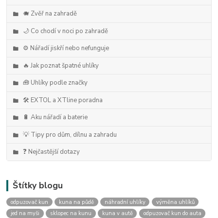
🐗 Zvěř na zahradě
🌙 Co chodí v noci po zahradě
⚙️ Nářadí jiskří nebo nefunguje
🔥 Jak poznat špatné uhlíky
🧰 Uhlíky podle značky
🛠️ EXTOL a XTline poradna
🔋 Aku nářadí a baterie
💡 Tipy pro dům, dílnu a zahradu
❓ Nejčastější dotazy
Štítky blogu
odpuzovač kun
kuna na půdě
náhradní uhlíky
výměna uhlíků
jed na myši
sklopec na kunu
kuna v autě
odpuzovač kun do auta