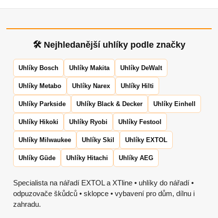
🛠 Nejhledanější uhlíky podle značky
Uhlíky Bosch
Uhlíky Makita
Uhlíky DeWalt
Uhlíky Metabo
Uhlíky Narex
Uhlíky Hilti
Uhlíky Parkside
Uhlíky Black & Decker
Uhlíky Einhell
Uhlíky Hikoki
Uhlíky Ryobi
Uhlíky Festool
Uhlíky Milwaukee
Uhlíky Skil
Uhlíky EXTOL
Uhlíky Güde
Uhlíky Hitachi
Uhlíky AEG
Specialista na nářadí EXTOL a XTline • uhlíky do nářadí •
odpuzovače škůdců • sklopce • vybavení pro dům, dílnu i
zahradu.