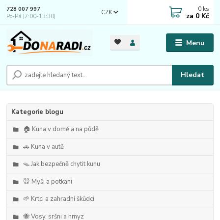
0
ks
728 007 997
CZK
za
0 Kč
Po-Pá |7:00-13:30|
Menu
Hledat
Kategorie blogu
🏠 Kuna v domě a na půdě
🚗 Kuna v autě
🪤 Jak bezpečně chytit kunu
🐭 Myši a potkani
🌱 Krtci a zahradní škůdci
🐝 Vosy, sršni a hmyz