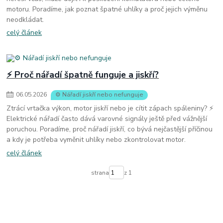
motoru. Poradíme, jak poznat špatné uhlíky a proč jejich výměnu
neodkládat.
celý článek
⚡ Proč nářadí špatně funguje a jiskří?
06
.
05
.
2026
⚙️ Nářadí jiskří nebo nefunguje
Ztrácí vrtačka výkon, motor jiskří nebo je cítit zápach spáleniny? ⚡
Elektrické nářadí často dává varovné signály ještě před vážnější
poruchou. Poradíme, proč nářadí jiskří, co bývá nejčastější příčinou
a kdy je potřeba vyměnit uhlíky nebo zkontrolovat motor.
celý článek
strana
z 1