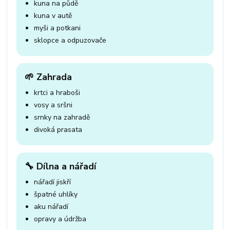
kuna na půdě
kuna v autě
myši a potkani
sklopce a odpuzovače
🌱 Zahrada
krtci a hraboši
vosy a sršni
srnky na zahradě
divoká prasata
🔧 Dílna a nářadí
nářadí jiskří
špatné uhlíky
aku nářadí
opravy a údržba