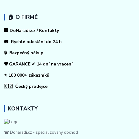
🏠 O FIRMĚ
🏢 DoNaradi.cz / Kontakty
🚚 Rychlé odeslání do 24 h
🔒 Bezpečný nákup
🛡️ GARANCE ✔ 14 dní na vrácení
⭐ 180 000+ zákazníků
🇨🇿 Český prodejce
KONTAKTY
☎ Donaradi.cz - specializovaný obchod