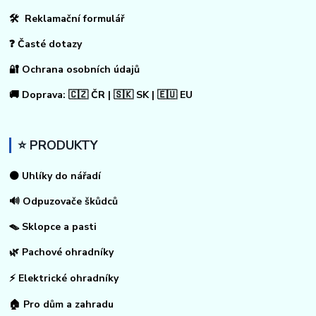
🛠 Reklamační formulář
❓ Časté dotazy
🔐 Ochrana osobních údajů
🚚 Doprava: 🇨🇿 ČR | 🇸🇰 SK | 🇪🇺 EU
⭐ PRODUKTY
⚫ Uhlíky do nářadí
🔊 Odpuzovače škůdců
🪤 Sklopce a pasti
🌿 Pachové ohradníky
⚡
Elektrické ohradníky
🏠
Pro dům a zahradu