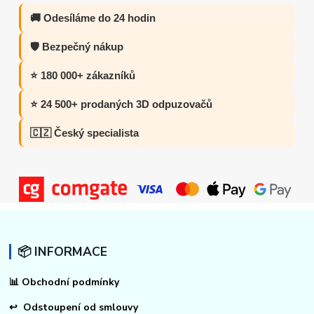
🚚 Odesíláme do 24 hodin
🛡️ Bezpečný nákup
⭐ 180 000+ zákazníků
⭐ 24 500+ prodaných 3D odpuzovačů
🇨🇿 Český specialista
📦 INFORMACE
📊
Obchodní podmínky
↩
Odstoupení od smlouvy