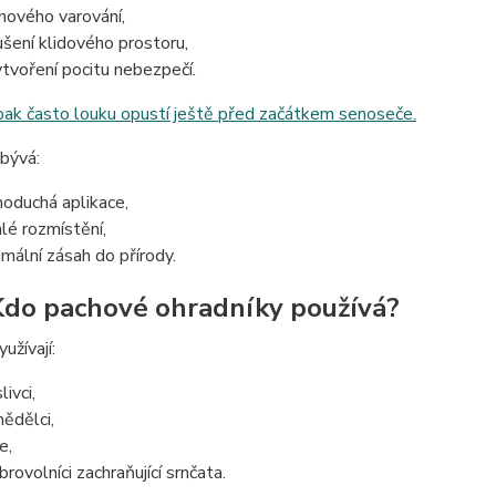
hového varování,
ušení klidového prostoru,
ytvoření pocitu nebezpečí.
pak často louku opustí ještě před začátkem senoseče.
bývá:
noduchá aplikace,
hlé rozmístění,
imální zásah do přírody.
 Kdo pachové ohradníky používá?
užívají:
ivci,
ědělci,
e,
brovolníci zachraňující srnčata.