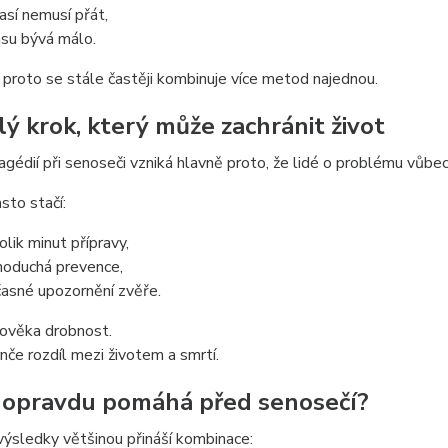
así nemusí přát,
asu bývá málo.
proto se stále častěji kombinuje více metod najednou.
lý krok, který může zachránit život
gédií při senoseči vzniká hlavně proto, že lidé o problému vůbec
sto stačí:
olik minut přípravy,
noduchá prevence,
časné upozornění zvěře.
lověka drobnost.
nče rozdíl mezi životem a smrtí.
 opravdu pomáhá před senosečí?
výsledky většinou přináší kombinace: