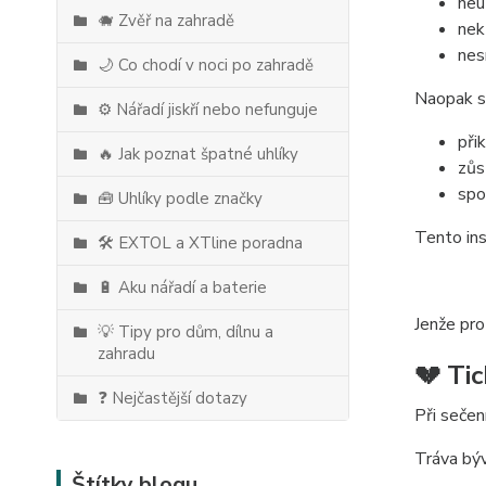
neu
🐗 Zvěř na zahradě
nekř
nes
🌙 Co chodí v noci po zahradě
Naopak s
⚙️ Nářadí jiskří nebo nefunguje
přik
🔥 Jak poznat špatné uhlíky
zůs
spo
🧰 Uhlíky podle značky
Tento ins
🛠️ EXTOL a XTline poradna
🔋 Aku nářadí a baterie
Jenže pro
💡 Tipy pro dům, dílnu a
zahradu
💔 Ti
❓ Nejčastější dotazy
Při sečen
Tráva býv
Štítky blogu