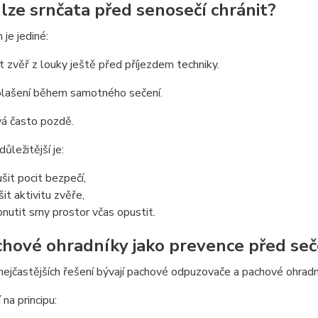
k lze srnčata před senosečí chránit?
je jediné:
 zvěř z louky ještě před příjezdem techniky.
plašení během samotného sečení.
vá často pozdě.
ležitější je:
ušit pocit bezpečí,
šit aktivitu zvěře,
onutit srny prostor včas opustit.
chové ohradníky jako prevence před se
nejčastějších řešení bývají pachové odpuzovače a pachové ohradn
 na principu: