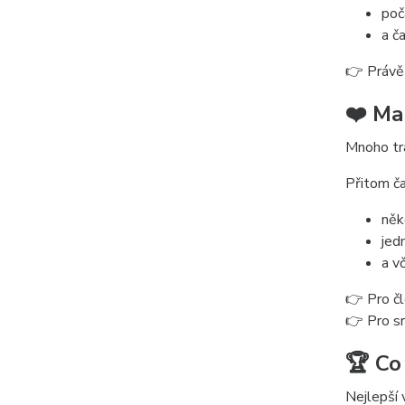
poč
a č
👉 Právě 
❤️ Ma
Mnoho tra
Přitom ča
něk
jed
a v
👉 Pro č
👉 Pro sr
🏆 Co
Nejlepší 