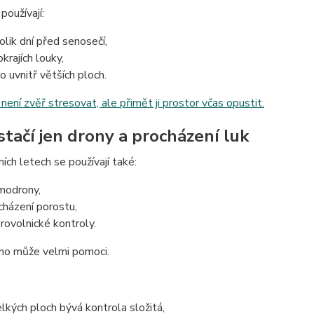
používají:
olik dní před senosečí,
krajích louky,
o uvnitř větších ploch.
není zvěř stresovat, ale přimět ji prostor včas opustit.
stačí jen drony a procházení luk
ích letech se používají také:
modrony,
cházení porostu,
rovolnické kontroly.
no může velmi pomoci.
elkých ploch bývá kontrola složitá,