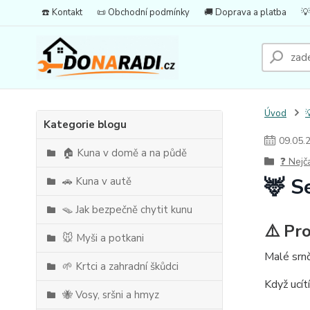
☎️ Kontakt
📜 Obchodní podmínky
🚚 Doprava a platba
💡
Úvod

Kategorie blogu
09
.
05
.
🏠 Kuna v domě a na půdě
❓ Nejč
🦌 S
🚗 Kuna v autě
🪤 Jak bezpečně chytit kunu
⚠️ Pro
🐭 Myši a potkani
Malé srnč
🌱 Krtci a zahradní škůdci
Když ucít
🐝 Vosy, sršni a hmyz