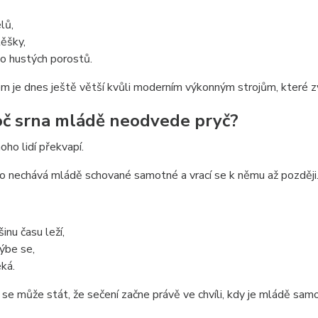
lů,
těšky,
o hustých porostů.
m je dnes ještě větší kvůli moderním výkonným strojům, které 
oč srna mládě neodvede pryč?
ho lidí překvapí.
o nechává mládě schované samotné a vrací se k němu až později
inu času leží,
ýbe se,
eká.
se může stát, že sečení začne právě ve chvíli, kdy je mládě samo