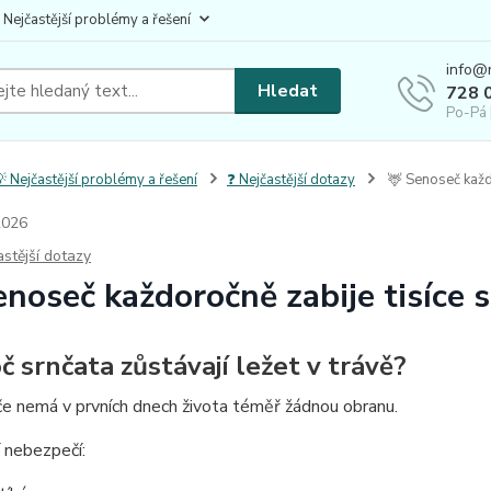
 Nejčastější problémy a řešení
info@
Hledat
728 
Po-Pá 
 Nejčastější problémy a řešení
❓ Nejčastější dotazy
🦌 Senoseč každo
2026
astější dotazy
enoseč každoročně zabije tisíce 
č srnčata zůstávají ležet v trávě?
e nemá v prvních dnech života téměř žádnou obranu.
í nebezpečí: