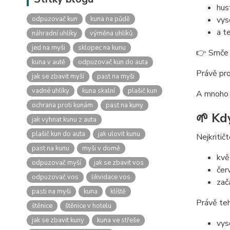
hus
odpuzovač kun
kuna na půdě
vys
a t
náhradní uhlíky
výměna uhlíků
jed na myši
sklopec na kunu
👉 Srnče 
kuna v autě
odpuzovač kun do auta
Právě pr
jak se zbavit myší
past na myši
vadné uhlíky
kuna skalní
plašič kun
A mnoho l
ochrana proti kunám
past na kuny
🌱 Kdy
jak vyhnat kunu z auta
plašič kun do auta
jak ulovit kunu
Nejkritič
past na kunu
myši v domě
kvě
odpuzovač myší
jak se zbavit vos
čer
odpuzovač vos
likvidace vos
zač
pasti na myši
kuna
klíště
Právě teh
štěnice
štěnice v hotelu
jak se zbavit kuny
kuna ve střeše
vys