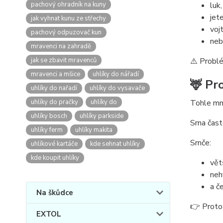
pachový ohradník na kuny
luk,
jete
jak vyhnat kunu ze střechy
voj
pachový odpuzovač kun
neb
mravenci na zahradě
jak se zbavit mravenců
⚠️ Problé
mravenci a mšice
uhlíky do nářadí
🦌 Pr
uhlíky do nařadí
uhlíky do vysavače
uhlíky do pračky
uhlíky do
Tohle mno
uhlíky bosch
uhlíky parkside
Srna čast
uhlíky ferm
uhlíky makita
Srnče:
uhlíkové kartáče
kde sehnat uhlíky
kde koupit uhlíky
větš
neh
a č
Na škůdce
👉 Proto 
EXTOL