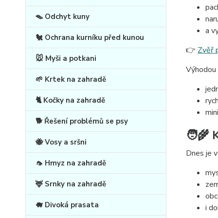
pac
🪤 Odchyt kuny
nar
a v
🐔 Ochrana kurníku před kunou
👉
Zvěř 
🐭 Myši a potkani
Výhodou 
🌱 Krtek na zahradě
jed
🐈 Kočky na zahradě
ryc
min
🐕 Řešení problémů se psy
🧑‍🌾
🐝 Vosy a sršni
Dnes je vy
🦟 Hmyz na zahradě
mysl
🦌 Srnky na zahradě
zem
obc
🐗 Divoká prasata
i do