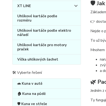
🛡️ Ja
XT LINE
Základem 
Uhlíkové kartáče podle
rozměru
👉 dostat
Uhlíkové kartáče podle elektro
Nejde o 
nářadí
To už bý
Uhlíkové kartáče pro motory
praček
Mnohem dů
nar
Víčka uhlíkových šachet
zvý
a d
🛠 Vyberte řešení
🌿 Pa
🚗 Kuna v autě
Jedním z 
🏠 Kuna na půdě
Ty fungují
🛡️ Kuna ve střeše