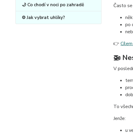
🌙 Co chodí v noci po zahradě
Často se 
něk
⚙️ Jak vybrat uhlíky?
po o
neb
👉
Cílem 
🚁 Ne
V posledn
ter
pro
dob
To všech
Jenže:
u v