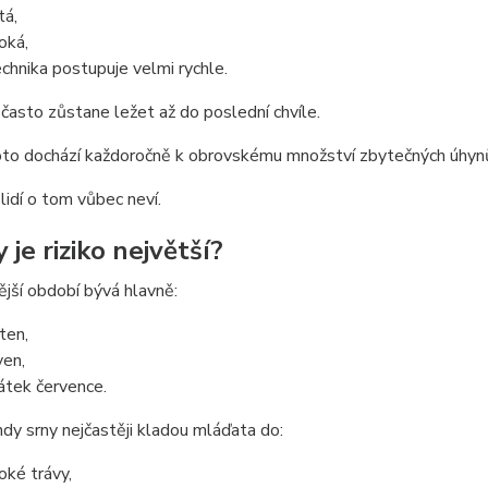
tá,
oká,
echnika postupuje velmi rychle.
často zůstane ležet až do poslední chvíle.
oto dochází každoročně k obrovskému množství zbytečných úhyn
idí o tom vůbec neví.
 je riziko největší?
tější období bývá hlavně:
ten,
ven,
átek července.
dy srny nejčastěji kladou mláďata do:
oké trávy,