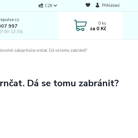
Přihlášení
CZK
repulse.cz
0
ks
007 997
za
0 Kč
|7:00-13:30|
ročně zabije tisíce srnčat. Dá se tomu zabránit?
srnčat. Dá se tomu zabránit?