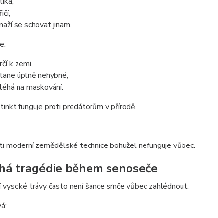
tíká,
ičí,
naží se schovat jinam.
e:
rčí k zemi,
tane úplně nehybné,
léhá na maskování.
tinkt funguje proti predátorům v přírodě.
ti moderní zemědělské technice bohužel nefunguje vůbec.
chá tragédie během senoseče
í vysoké trávy často není šance srnče vůbec zahlédnout.
á: