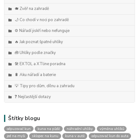
🐗 Zvěř na zahradě
🌙 Co chodí v noci po zahradě
⚙️ Nářadí jiskří nebo nefunguje
🔥 Jak poznat špatné uhlíky
🧰 Uhlíky podle značky
🛠️ EXTOL a XTline poradna
🔋 Aku nářadí a baterie
💡 Tipy pro dům, dílnu a zahradu
❓ Nejčastější dotazy
Štítky blogu
odpuzovač kun
kuna na půdě
náhradní uhlíky
výměna uhlíků
jed na myši
sklopec na kunu
kuna v autě
odpuzovač kun do auta