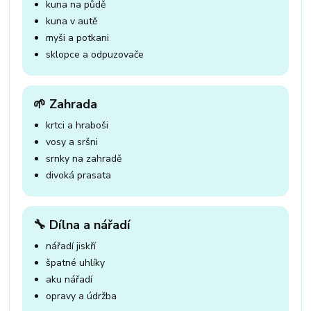
kuna na půdě
kuna v autě
myši a potkani
sklopce a odpuzovače
🌱 Zahrada
krtci a hraboši
vosy a sršni
srnky na zahradě
divoká prasata
🔧 Dílna a nářadí
nářadí jiskří
špatné uhlíky
aku nářadí
opravy a údržba