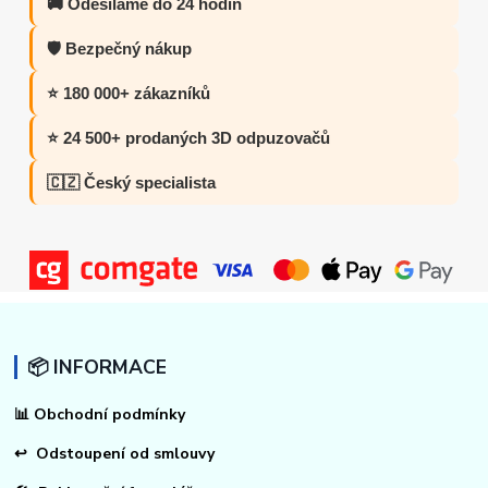
🚚 Odesíláme do 24 hodin
🛡️ Bezpečný nákup
⭐ 180 000+ zákazníků
⭐ 24 500+ prodaných 3D odpuzovačů
🇨🇿 Český specialista
📦 INFORMACE
📊
Obchodní podmínky
↩
Odstoupení od smlouvy