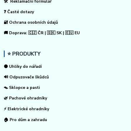
🛠 Reklamační formulář
❓ Časté dotazy
🔐 Ochrana osobních údajů
🚚 Doprava: 🇨🇿 ČR | 🇸🇰 SK | 🇪🇺 EU
⭐ PRODUKTY
⚫ Uhlíky do nářadí
🔊 Odpuzovače škůdců
🪤 Sklopce a pasti
🌿 Pachové ohradníky
⚡
Elektrické ohradníky
🏠
Pro dům a zahradu