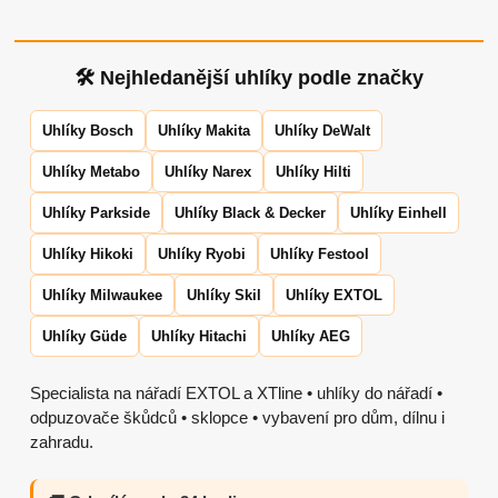
🛠 Nejhledanější uhlíky podle značky
Uhlíky Bosch
Uhlíky Makita
Uhlíky DeWalt
Uhlíky Metabo
Uhlíky Narex
Uhlíky Hilti
Uhlíky Parkside
Uhlíky Black & Decker
Uhlíky Einhell
Uhlíky Hikoki
Uhlíky Ryobi
Uhlíky Festool
Uhlíky Milwaukee
Uhlíky Skil
Uhlíky EXTOL
Uhlíky Güde
Uhlíky Hitachi
Uhlíky AEG
Specialista na nářadí EXTOL a XTline • uhlíky do nářadí •
odpuzovače škůdců • sklopce • vybavení pro dům, dílnu i
zahradu.