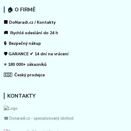
🏠 O FIRMĚ
🏢 DoNaradi.cz / Kontakty
🚚 Rychlé odeslání do 24 h
🔒 Bezpečný nákup
🛡️ GARANCE ✔ 14 dní na vrácení
⭐ 180 000+ zákazníků
🇨🇿 Český prodejce
KONTAKTY
☎ Donaradi.cz - specializovaný obchod