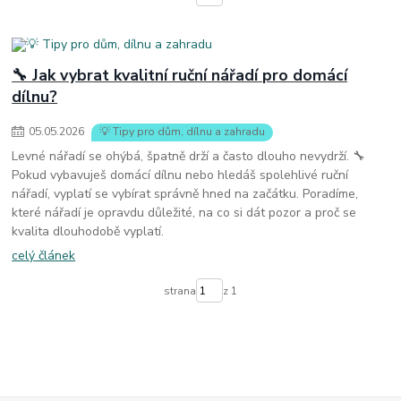
🔧 Jak vybrat kvalitní ruční nářadí pro domácí
dílnu?
05
.
05
.
2026
💡 Tipy pro dům, dílnu a zahradu
Levné nářadí se ohýbá, špatně drží a často dlouho nevydrží. 🔧
Pokud vybavuješ domácí dílnu nebo hledáš spolehlivé ruční
nářadí, vyplatí se vybírat správně hned na začátku. Poradíme,
které nářadí je opravdu důležité, na co si dát pozor a proč se
kvalita dlouhodobě vyplatí.
celý článek
strana
z 1