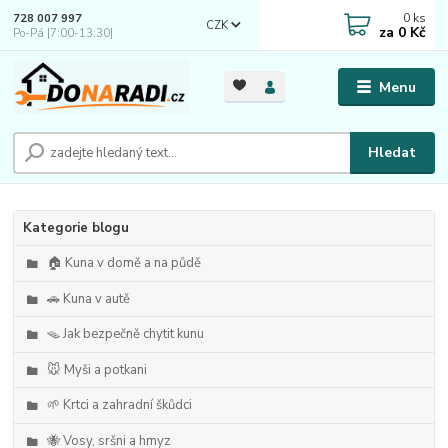
0
ks
728 007 997
CZK
za
0 Kč
Po-Pá |7:00-13:30|
Menu
Hledat
Kategorie blogu
🏠 Kuna v domě a na půdě
🚗 Kuna v autě
🪤 Jak bezpečně chytit kunu
🐭 Myši a potkani
🌱 Krtci a zahradní škůdci
🐝 Vosy, sršni a hmyz