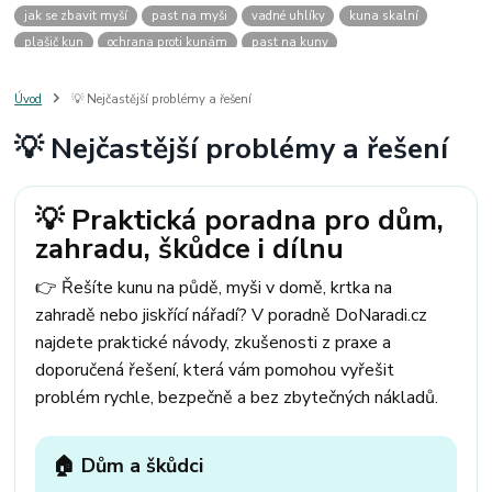
jak se zbavit myší
past na myši
vadné uhlíky
kuna skalní
plašič kun
ochrana proti kunám
past na kuny
jak vyhnat kunu z auta
plašič kun do auta
jak ulovit kunu
past na kunu
myši v domě
odpuzovač myší
jak se zbavit vos
Úvod
💡 Nejčastější problémy a řešení
odpuzovač vos
likvidace vos
pasti na myši
kuna
klíště
💡 Nejčastější problémy a řešení
štěnice
štěnice v hotelu
jak se zbavit kuny
kuna ve střeše
pachový ohradník na kuny
jak vyhnat kunu ze střechy
pachový odpuzovač kun
mravenci na zahradě
jak se zbavit mravenců
💡 Praktická poradna pro dům,
mravenci a mšice
uhlíky do nářadí
uhlíky do nařadí
zahradu, škůdce i dílnu
uhlíky do vysavače
uhlíky do pračky
uhlíky do
uhlíky bosch
uhlíky parkside
uhlíky ferm
uhlíky makita
uhlíkové kartáče
👉 Řešíte kunu na půdě, myši v domě, krtka na
kde sehnat uhlíky
kde koupit uhlíky
zahradě nebo jiskřící nářadí? V poradně DoNaradi.cz
najdete praktické návody, zkušenosti z praxe a
doporučená řešení, která vám pomohou vyřešit
problém rychle, bezpečně a bez zbytečných nákladů.
🏠 Dům a škůdci