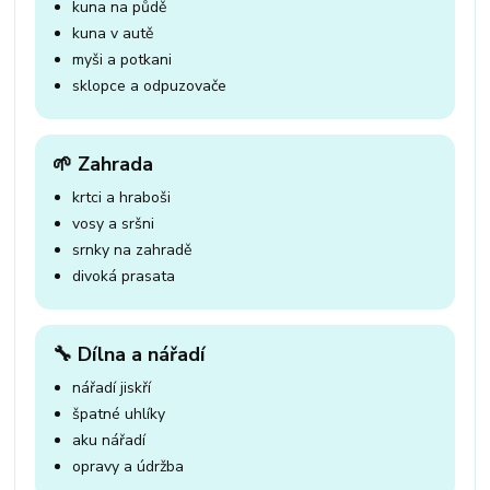
kuna na půdě
kuna v autě
myši a potkani
sklopce a odpuzovače
🌱 Zahrada
krtci a hraboši
vosy a sršni
srnky na zahradě
divoká prasata
🔧 Dílna a nářadí
nářadí jiskří
špatné uhlíky
aku nářadí
opravy a údržba