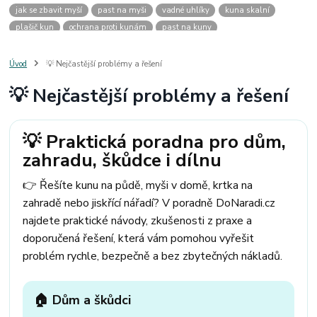
jak se zbavit myší
past na myši
vadné uhlíky
kuna skalní
plašič kun
ochrana proti kunám
past na kuny
jak vyhnat kunu z auta
plašič kun do auta
jak ulovit kunu
past na kunu
myši v domě
odpuzovač myší
jak se zbavit vos
Úvod
💡 Nejčastější problémy a řešení
odpuzovač vos
likvidace vos
pasti na myši
kuna
klíště
💡 Nejčastější problémy a řešení
štěnice
štěnice v hotelu
jak se zbavit kuny
kuna ve střeše
pachový ohradník na kuny
jak vyhnat kunu ze střechy
pachový odpuzovač kun
mravenci na zahradě
jak se zbavit mravenců
💡 Praktická poradna pro dům,
mravenci a mšice
uhlíky do nářadí
uhlíky do nařadí
zahradu, škůdce i dílnu
uhlíky do vysavače
uhlíky do pračky
uhlíky do
uhlíky bosch
uhlíky parkside
uhlíky ferm
uhlíky makita
uhlíkové kartáče
👉 Řešíte kunu na půdě, myši v domě, krtka na
kde sehnat uhlíky
kde koupit uhlíky
zahradě nebo jiskřící nářadí? V poradně DoNaradi.cz
najdete praktické návody, zkušenosti z praxe a
doporučená řešení, která vám pomohou vyřešit
problém rychle, bezpečně a bez zbytečných nákladů.
🏠 Dům a škůdci