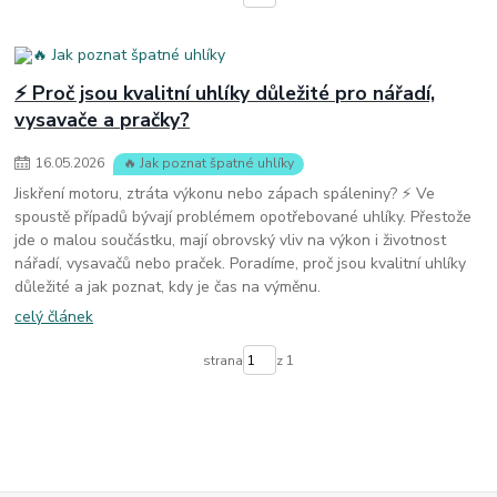
⚡ Proč jsou kvalitní uhlíky důležité pro nářadí,
vysavače a pračky?
16
.
05
.
2026
🔥 Jak poznat špatné uhlíky
Jiskření motoru, ztráta výkonu nebo zápach spáleniny? ⚡ Ve
spoustě případů bývají problémem opotřebované uhlíky. Přestože
jde o malou součástku, mají obrovský vliv na výkon i životnost
nářadí, vysavačů nebo praček. Poradíme, proč jsou kvalitní uhlíky
důležité a jak poznat, kdy je čas na výměnu.
celý článek
strana
z 1