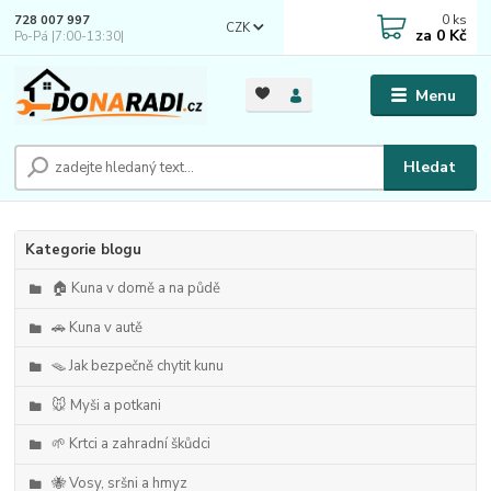
0
ks
728 007 997
CZK
za
0 Kč
Po-Pá |7:00-13:30|
Menu
Hledat
Kategorie blogu
🏠 Kuna v domě a na půdě
🚗 Kuna v autě
🪤 Jak bezpečně chytit kunu
🐭 Myši a potkani
🌱 Krtci a zahradní škůdci
🐝 Vosy, sršni a hmyz