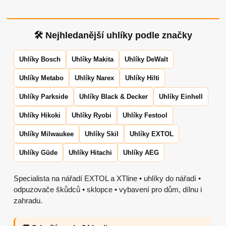
🛠 Nejhledanější uhlíky podle značky
Uhlíky Bosch
Uhlíky Makita
Uhlíky DeWalt
Uhlíky Metabo
Uhlíky Narex
Uhlíky Hilti
Uhlíky Parkside
Uhlíky Black & Decker
Uhlíky Einhell
Uhlíky Hikoki
Uhlíky Ryobi
Uhlíky Festool
Uhlíky Milwaukee
Uhlíky Skil
Uhlíky EXTOL
Uhlíky Güde
Uhlíky Hitachi
Uhlíky AEG
Specialista na nářadí EXTOL a XTline • uhlíky do nářadí •
odpuzovače škůdců • sklopce • vybavení pro dům, dílnu i
zahradu.