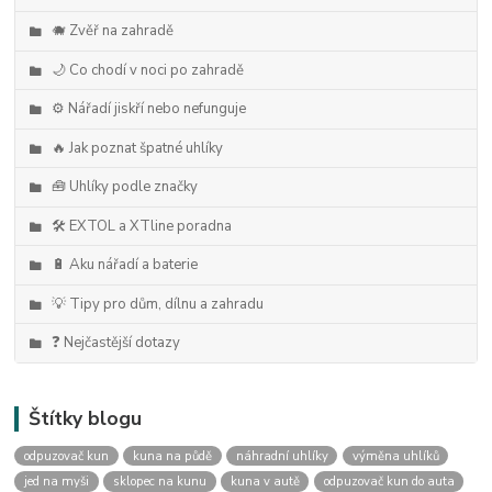
🐗 Zvěř na zahradě
🌙 Co chodí v noci po zahradě
⚙️ Nářadí jiskří nebo nefunguje
🔥 Jak poznat špatné uhlíky
🧰 Uhlíky podle značky
🛠️ EXTOL a XTline poradna
🔋 Aku nářadí a baterie
💡 Tipy pro dům, dílnu a zahradu
❓ Nejčastější dotazy
Štítky blogu
odpuzovač kun
kuna na půdě
náhradní uhlíky
výměna uhlíků
jed na myši
sklopec na kunu
kuna v autě
odpuzovač kun do auta