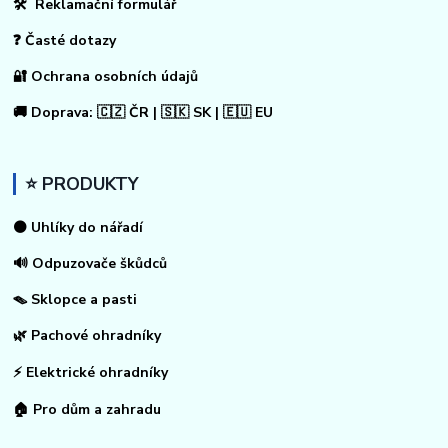
🛠 Reklamační formulář
❓ Časté dotazy
🔐 Ochrana osobních údajů
🚚 Doprava: 🇨🇿 ČR | 🇸🇰 SK | 🇪🇺 EU
⭐ PRODUKTY
⚫ Uhlíky do nářadí
🔊 Odpuzovače škůdců
🪤 Sklopce a pasti
🌿 Pachové ohradníky
⚡
Elektrické ohradníky
🏠
Pro dům a zahradu