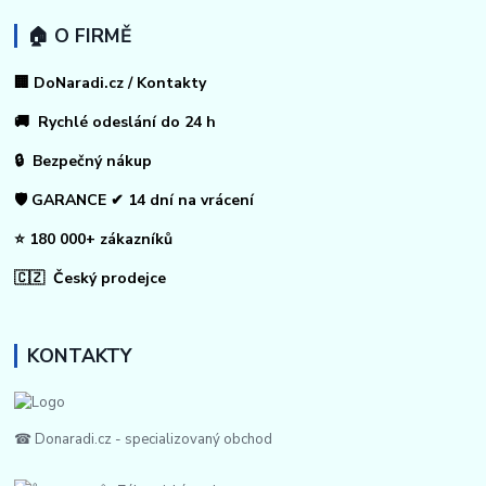
🏠 O FIRMĚ
🏢 DoNaradi.cz / Kontakty
🚚 Rychlé odeslání do 24 h
🔒 Bezpečný nákup
🛡️ GARANCE ✔ 14 dní na vrácení
⭐ 180 000+ zákazníků
🇨🇿 Český prodejce
KONTAKTY
☎ Donaradi.cz - specializovaný obchod