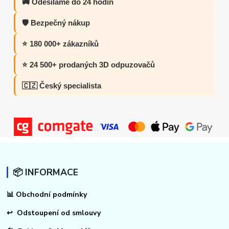
🚚 Odesíláme do 24 hodin
🛡️ Bezpečný nákup
⭐ 180 000+ zákazníků
⭐ 24 500+ prodaných 3D odpuzovačů
🇨🇿 Český specialista
📦 INFORMACE
📊
Obchodní podmínky
↩
Odstoupení od smlouvy