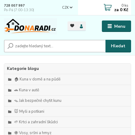
0
ks
728 007 997
CZK
za
0 Kč
Po-Pá |7:00-13:30|
Menu
Hledat
Kategorie blogu
🏠 Kuna v domě a na půdě
🚗 Kuna v autě
🪤 Jak bezpečně chytit kunu
🐭 Myši a potkani
🌱 Krtci a zahradní škůdci
🐝 Vosy, sršni a hmyz