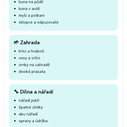
kuna na půdě
kuna v autě
myši a potkani
sklopce a odpuzovače
🌱 Zahrada
krtci a hraboši
vosy a sršni
srnky na zahradě
divoká prasata
🔧 Dílna a nářadí
nářadí jiskří
špatné uhlíky
aku nářadí
opravy a údržba