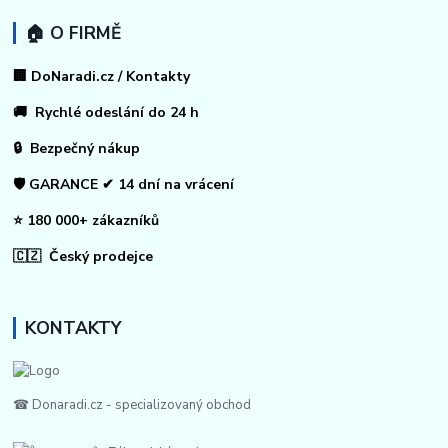
🏠 O FIRMĚ
🏢 DoNaradi.cz / Kontakty
🚚 Rychlé odeslání do 24 h
🔒 Bezpečný nákup
🛡️ GARANCE ✔ 14 dní na vrácení
⭐ 180 000+ zákazníků
🇨🇿 Český prodejce
KONTAKTY
☎ Donaradi.cz - specializovaný obchod