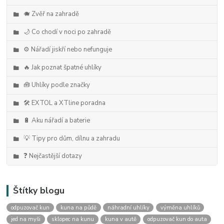
🐗 Zvěř na zahradě
🌙 Co chodí v noci po zahradě
⚙️ Nářadí jiskří nebo nefunguje
🔥 Jak poznat špatné uhlíky
🧰 Uhlíky podle značky
🛠️ EXTOL a XTline poradna
🔋 Aku nářadí a baterie
💡 Tipy pro dům, dílnu a zahradu
❓ Nejčastější dotazy
Štítky blogu
odpuzovač kun
kuna na půdě
náhradní uhlíky
výměna uhlíků
jed na myši
sklopec na kunu
kuna v autě
odpuzovač kun do auta