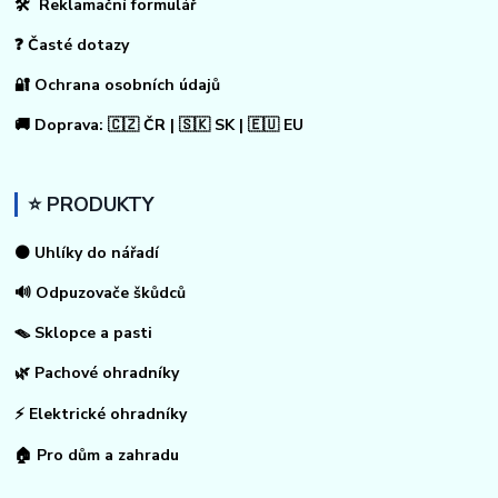
🛠 Reklamační formulář
❓ Časté dotazy
🔐 Ochrana osobních údajů
🚚 Doprava: 🇨🇿 ČR | 🇸🇰 SK | 🇪🇺 EU
⭐ PRODUKTY
⚫ Uhlíky do nářadí
🔊 Odpuzovače škůdců
🪤 Sklopce a pasti
🌿 Pachové ohradníky
⚡
Elektrické ohradníky
🏠
Pro dům a zahradu