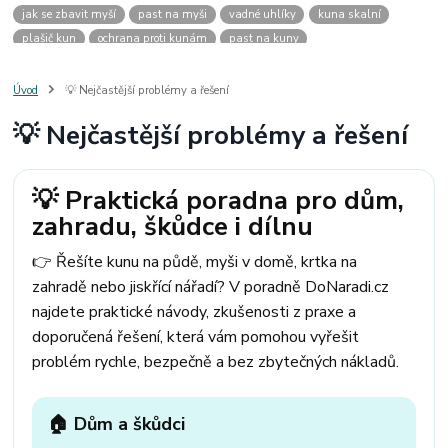
jak se zbavit myší
past na myši
vadné uhlíky
kuna skalní
plašič kun
ochrana proti kunám
past na kuny
jak vyhnat kunu z auta
plašič kun do auta
jak ulovit kunu
past na kunu
myši v domě
odpuzovač myší
jak se zbavit vos
Úvod
💡 Nejčastější problémy a řešení
odpuzovač vos
likvidace vos
pasti na myši
kuna
klíště
💡 Nejčastější problémy a řešení
štěnice
štěnice v hotelu
jak se zbavit kuny
kuna ve střeše
pachový ohradník na kuny
jak vyhnat kunu ze střechy
pachový odpuzovač kun
mravenci na zahradě
jak se zbavit mravenců
💡 Praktická poradna pro dům,
mravenci a mšice
uhlíky do nářadí
uhlíky do nařadí
zahradu, škůdce i dílnu
uhlíky do vysavače
uhlíky do pračky
uhlíky do
uhlíky bosch
uhlíky parkside
uhlíky ferm
uhlíky makita
uhlíkové kartáče
👉 Řešíte kunu na půdě, myši v domě, krtka na
kde sehnat uhlíky
kde koupit uhlíky
zahradě nebo jiskřící nářadí? V poradně DoNaradi.cz
najdete praktické návody, zkušenosti z praxe a
doporučená řešení, která vám pomohou vyřešit
problém rychle, bezpečně a bez zbytečných nákladů.
🏠 Dům a škůdci