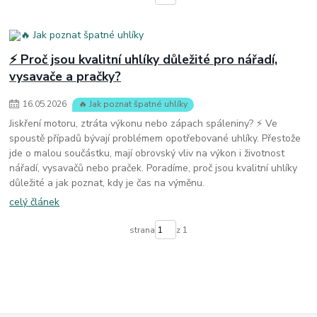
⚡ Proč jsou kvalitní uhlíky důležité pro nářadí,
vysavače a pračky?
16
.
05
.
2026
🔥 Jak poznat špatné uhlíky
Jiskření motoru, ztráta výkonu nebo zápach spáleniny? ⚡ Ve
spoustě případů bývají problémem opotřebované uhlíky. Přestože
jde o malou součástku, mají obrovský vliv na výkon i životnost
nářadí, vysavačů nebo praček. Poradíme, proč jsou kvalitní uhlíky
důležité a jak poznat, kdy je čas na výměnu.
celý článek
strana
z 1