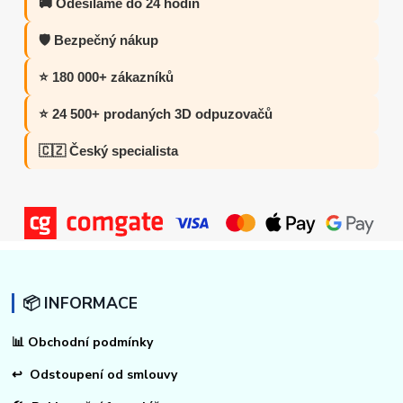
🚚 Odesíláme do 24 hodin
🛡️ Bezpečný nákup
⭐ 180 000+ zákazníků
⭐ 24 500+ prodaných 3D odpuzovačů
🇨🇿 Český specialista
📦 INFORMACE
📊
Obchodní podmínky
↩
Odstoupení od smlouvy