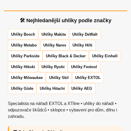
🛠 Nejhledanější uhlíky podle značky
Uhlíky Bosch
Uhlíky Makita
Uhlíky DeWalt
Uhlíky Metabo
Uhlíky Narex
Uhlíky Hilti
Uhlíky Parkside
Uhlíky Black & Decker
Uhlíky Einhell
Uhlíky Hikoki
Uhlíky Ryobi
Uhlíky Festool
Uhlíky Milwaukee
Uhlíky Skil
Uhlíky EXTOL
Uhlíky Güde
Uhlíky Hitachi
Uhlíky AEG
Specialista na nářadí EXTOL a XTline • uhlíky do nářadí •
odpuzovače škůdců • sklopce • vybavení pro dům, dílnu i
zahradu.