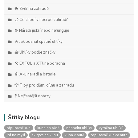
🐗 Zvěř na zahradě
🌙 Co chodí v noci po zahradě
⚙️ Nářadí jiskří nebo nefunguje
🔥 Jak poznat špatné uhlíky
🧰 Uhlíky podle značky
🛠️ EXTOL a XTline poradna
🔋 Aku nářadí a baterie
💡 Tipy pro dům, dílnu a zahradu
❓ Nejčastější dotazy
Štítky blogu
odpuzovač kun
kuna na půdě
náhradní uhlíky
výměna uhlíků
jed na myši
sklopec na kunu
kuna v autě
odpuzovač kun do auta