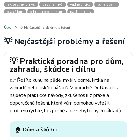
jak se zbavit myší
past na myši
vadné uhlíky
kuna skalní
plašič kun
ochrana proti kunám
past na kuny
jak vyhnat kunu z auta
plašič kun do auta
jak ulovit kunu
past na kunu
myši v domě
odpuzovač myší
jak se zbavit vos
Úvod
💡 Nejčastější problémy a řešení
odpuzovač vos
likvidace vos
pasti na myši
kuna
klíště
💡 Nejčastější problémy a řešení
štěnice
štěnice v hotelu
jak se zbavit kuny
kuna ve střeše
pachový ohradník na kuny
jak vyhnat kunu ze střechy
pachový odpuzovač kun
mravenci na zahradě
jak se zbavit mravenců
💡 Praktická poradna pro dům,
mravenci a mšice
uhlíky do nářadí
uhlíky do nařadí
zahradu, škůdce i dílnu
uhlíky do vysavače
uhlíky do pračky
uhlíky do
uhlíky bosch
uhlíky parkside
uhlíky ferm
uhlíky makita
uhlíkové kartáče
👉 Řešíte kunu na půdě, myši v domě, krtka na
kde sehnat uhlíky
kde koupit uhlíky
zahradě nebo jiskřící nářadí? V poradně DoNaradi.cz
najdete praktické návody, zkušenosti z praxe a
doporučená řešení, která vám pomohou vyřešit
problém rychle, bezpečně a bez zbytečných nákladů.
🏠 Dům a škůdci