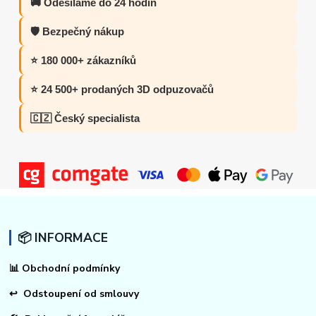
🚚 Odesíláme do 24 hodin
🛡️ Bezpečný nákup
⭐ 180 000+ zákazníků
⭐ 24 500+ prodaných 3D odpuzovačů
🇨🇿 Český specialista
📦 INFORMACE
📊
Obchodní podmínky
↩
Odstoupení od smlouvy