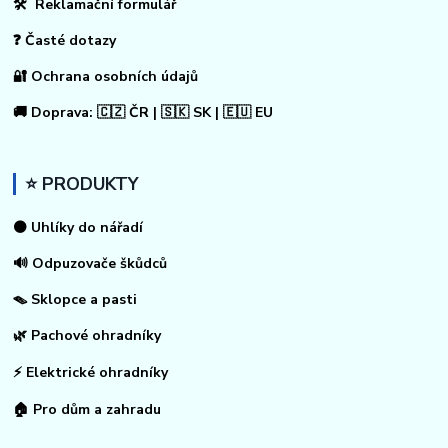
🛠 Reklamační formulář
❓ Časté dotazy
🔐 Ochrana osobních údajů
🚚 Doprava: 🇨🇿 ČR | 🇸🇰 SK | 🇪🇺 EU
⭐ PRODUKTY
⚫ Uhlíky do nářadí
🔊 Odpuzovače škůdců
🪤 Sklopce a pasti
🌿 Pachové ohradníky
⚡
Elektrické ohradníky
🏠
Pro dům a zahradu