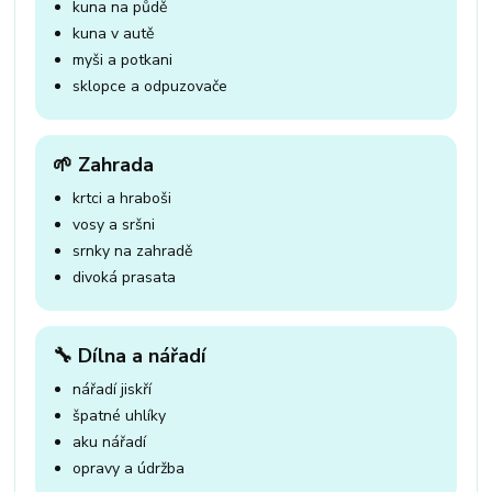
kuna na půdě
kuna v autě
myši a potkani
sklopce a odpuzovače
🌱 Zahrada
krtci a hraboši
vosy a sršni
srnky na zahradě
divoká prasata
🔧 Dílna a nářadí
nářadí jiskří
špatné uhlíky
aku nářadí
opravy a údržba