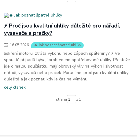
⚡ Proč jsou kvalitní uhlíky důležité pro nářadí,
vysavače a pračky?
16
.
05
.
2026
🔥 Jak poznat špatné uhlíky
Jiskření motoru, ztráta výkonu nebo zápach spáleniny? ⚡ Ve
spoustě případů bývají problémem opotřebované uhlíky. Přestože
jde o malou součástku, mají obrovský vliv na výkon i životnost
nářadí, vysavačů nebo praček. Poradíme, proč jsou kvalitní uhlíky
důležité a jak poznat, kdy je čas na výměnu.
celý článek
strana
z 1