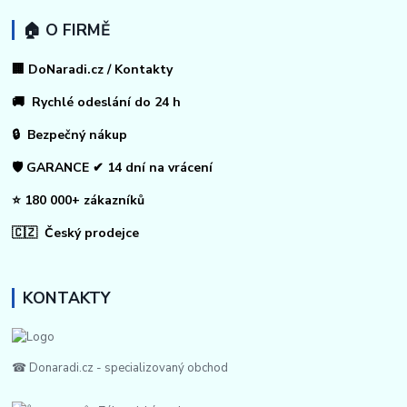
🏠 O FIRMĚ
🏢 DoNaradi.cz / Kontakty
🚚 Rychlé odeslání do 24 h
🔒 Bezpečný nákup
🛡️ GARANCE ✔ 14 dní na vrácení
⭐ 180 000+ zákazníků
🇨🇿 Český prodejce
KONTAKTY
☎ Donaradi.cz - specializovaný obchod