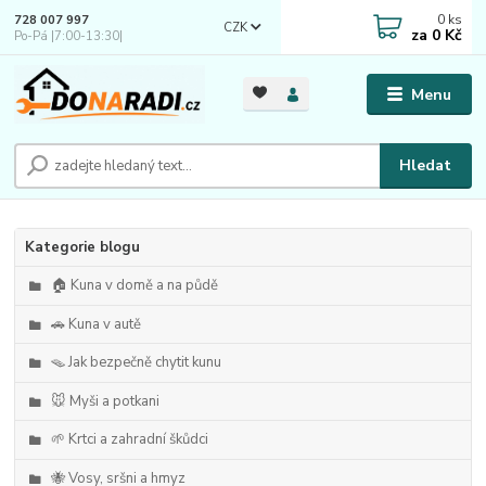
0
ks
728 007 997
CZK
za
0 Kč
Po-Pá |7:00-13:30|
Menu
Hledat
Kategorie blogu
🏠 Kuna v domě a na půdě
🚗 Kuna v autě
🪤 Jak bezpečně chytit kunu
🐭 Myši a potkani
🌱 Krtci a zahradní škůdci
🐝 Vosy, sršni a hmyz