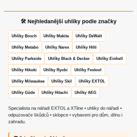
🛠 Nejhledanější uhlíky podle značky
Uhlíky Bosch
Uhlíky Makita
Uhlíky DeWalt
Uhlíky Metabo
Uhlíky Narex
Uhlíky Hilti
Uhlíky Parkside
Uhlíky Black & Decker
Uhlíky Einhell
Uhlíky Hikoki
Uhlíky Ryobi
Uhlíky Festool
Uhlíky Milwaukee
Uhlíky Skil
Uhlíky EXTOL
Uhlíky Güde
Uhlíky Hitachi
Uhlíky AEG
Specialista na nářadí EXTOL a XTline • uhlíky do nářadí •
odpuzovače škůdců • sklopce • vybavení pro dům, dílnu i
zahradu.