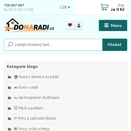
0
ks
728 007 997
CZK
za
0 Kč
Po-Pá |7:00-13:30|
Menu
Hledat
Kategorie blogu
🏠 Kuna v domě a na půdě
🚗 Kuna v autě
🪤 Jak bezpečně chytit kunu
🐭 Myši a potkani
🌱 Krtci a zahradní škůdci
🐝 Vosy, sršni a hmyz