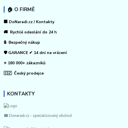
🏠 O FIRMĚ
🏢 DoNaradi.cz / Kontakty
🚚 Rychlé odeslání do 24 h
🔒 Bezpečný nákup
🛡️ GARANCE ✔ 14 dní na vrácení
⭐ 180 000+ zákazníků
🇨🇿 Český prodejce
KONTAKTY
☎ Donaradi.cz - specializovaný obchod