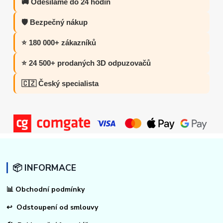
🚚 Odesíláme do 24 hodin
🛡️ Bezpečný nákup
⭐ 180 000+ zákazníků
⭐ 24 500+ prodaných 3D odpuzovačů
🇨🇿 Český specialista
📦 INFORMACE
📊
Obchodní podmínky
↩
Odstoupení od smlouvy