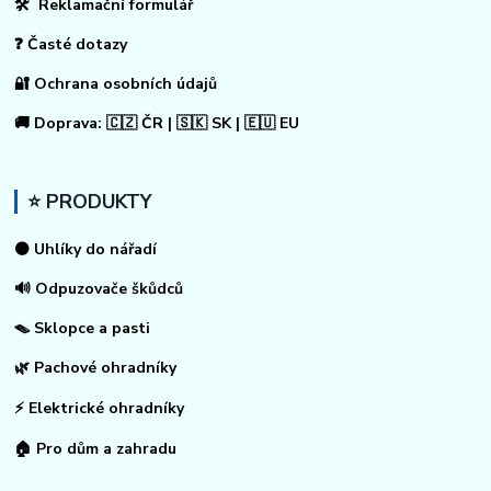
🛠 Reklamační formulář
❓ Časté dotazy
🔐 Ochrana osobních údajů
🚚 Doprava: 🇨🇿 ČR | 🇸🇰 SK | 🇪🇺 EU
⭐ PRODUKTY
⚫ Uhlíky do nářadí
🔊 Odpuzovače škůdců
🪤 Sklopce a pasti
🌿 Pachové ohradníky
⚡
Elektrické ohradníky
🏠
Pro dům a zahradu