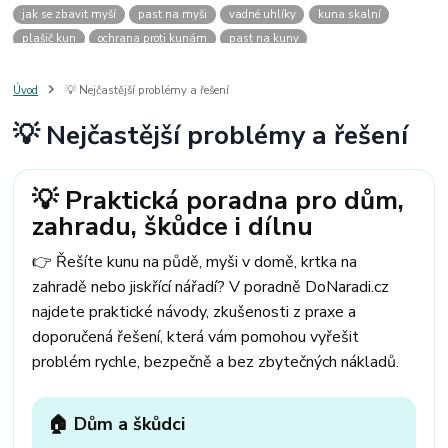
jak se zbavit myší
past na myši
vadné uhlíky
kuna skalní
plašič kun
ochrana proti kunám
past na kuny
jak vyhnat kunu z auta
plašič kun do auta
jak ulovit kunu
past na kunu
myši v domě
odpuzovač myší
jak se zbavit vos
Úvod
💡 Nejčastější problémy a řešení
odpuzovač vos
likvidace vos
pasti na myši
kuna
klíště
💡 Nejčastější problémy a řešení
štěnice
štěnice v hotelu
jak se zbavit kuny
kuna ve střeše
pachový ohradník na kuny
jak vyhnat kunu ze střechy
pachový odpuzovač kun
mravenci na zahradě
jak se zbavit mravenců
💡 Praktická poradna pro dům,
mravenci a mšice
uhlíky do nářadí
uhlíky do nařadí
zahradu, škůdce i dílnu
uhlíky do vysavače
uhlíky do pračky
uhlíky do
uhlíky bosch
uhlíky parkside
uhlíky ferm
uhlíky makita
uhlíkové kartáče
👉 Řešíte kunu na půdě, myši v domě, krtka na
kde sehnat uhlíky
kde koupit uhlíky
zahradě nebo jiskřící nářadí? V poradně DoNaradi.cz
najdete praktické návody, zkušenosti z praxe a
doporučená řešení, která vám pomohou vyřešit
problém rychle, bezpečně a bez zbytečných nákladů.
🏠 Dům a škůdci