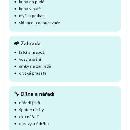
kuna na půdě
kuna v autě
myši a potkani
sklopce a odpuzovače
🌱 Zahrada
krtci a hraboši
vosy a sršni
srnky na zahradě
divoká prasata
🔧 Dílna a nářadí
nářadí jiskří
špatné uhlíky
aku nářadí
opravy a údržba