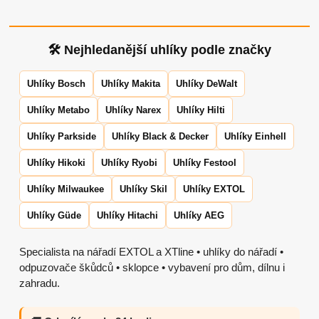
🛠 Nejhledanější uhlíky podle značky
Uhlíky Bosch
Uhlíky Makita
Uhlíky DeWalt
Uhlíky Metabo
Uhlíky Narex
Uhlíky Hilti
Uhlíky Parkside
Uhlíky Black & Decker
Uhlíky Einhell
Uhlíky Hikoki
Uhlíky Ryobi
Uhlíky Festool
Uhlíky Milwaukee
Uhlíky Skil
Uhlíky EXTOL
Uhlíky Güde
Uhlíky Hitachi
Uhlíky AEG
Specialista na nářadí EXTOL a XTline • uhlíky do nářadí •
odpuzovače škůdců • sklopce • vybavení pro dům, dílnu i
zahradu.