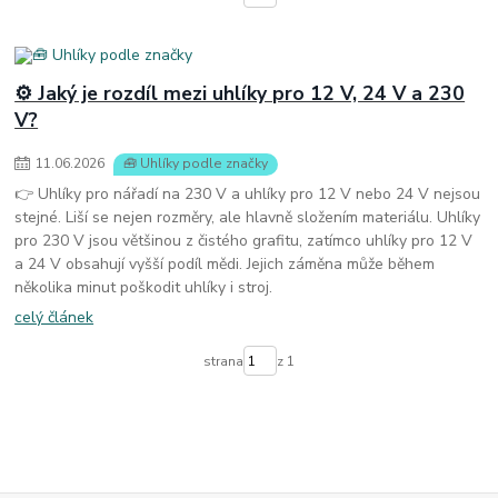
⚙️ Jaký je rozdíl mezi uhlíky pro 12 V, 24 V a 230
V?
11
.
06
.
2026
🧰 Uhlíky podle značky
👉 Uhlíky pro nářadí na 230 V a uhlíky pro 12 V nebo 24 V nejsou
stejné. Liší se nejen rozměry, ale hlavně složením materiálu. Uhlíky
pro 230 V jsou většinou z čistého grafitu, zatímco uhlíky pro 12 V
a 24 V obsahují vyšší podíl mědi. Jejich záměna může během
několika minut poškodit uhlíky i stroj.
celý článek
strana
z 1