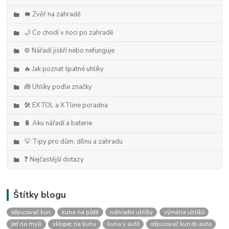
🐗 Zvěř na zahradě
🌙 Co chodí v noci po zahradě
⚙️ Nářadí jiskří nebo nefunguje
🔥 Jak poznat špatné uhlíky
🧰 Uhlíky podle značky
🛠️ EXTOL a XTline poradna
🔋 Aku nářadí a baterie
💡 Tipy pro dům, dílnu a zahradu
❓ Nejčastější dotazy
Štítky blogu
odpuzovač kun
kuna na půdě
náhradní uhlíky
výměna uhlíků
jed na myši
sklopec na kunu
kuna v autě
odpuzovač kun do auta