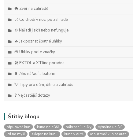
🐗 Zvěř na zahradě
🌙 Co chodí v noci po zahradě
⚙️ Nářadí jiskří nebo nefunguje
🔥 Jak poznat špatné uhlíky
🧰 Uhlíky podle značky
🛠️ EXTOL a XTline poradna
🔋 Aku nářadí a baterie
💡 Tipy pro dům, dílnu a zahradu
❓ Nejčastější dotazy
Štítky blogu
odpuzovač kun
kuna na půdě
náhradní uhlíky
výměna uhlíků
jed na myši
sklopec na kunu
kuna v autě
odpuzovač kun do auta