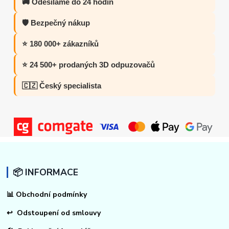
🚚 Odesíláme do 24 hodin
🛡️ Bezpečný nákup
⭐ 180 000+ zákazníků
⭐ 24 500+ prodaných 3D odpuzovačů
🇨🇿 Český specialista
📦 INFORMACE
📊
Obchodní podmínky
↩
Odstoupení od smlouvy