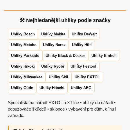
🛠 Nejhledanější uhlíky podle značky
Uhlíky Bosch
Uhlíky Makita
Uhlíky DeWalt
Uhlíky Metabo
Uhlíky Narex
Uhlíky Hilti
Uhlíky Parkside
Uhlíky Black & Decker
Uhlíky Einhell
Uhlíky Hikoki
Uhlíky Ryobi
Uhlíky Festool
Uhlíky Milwaukee
Uhlíky Skil
Uhlíky EXTOL
Uhlíky Güde
Uhlíky Hitachi
Uhlíky AEG
Specialista na nářadí EXTOL a XTline • uhlíky do nářadí •
odpuzovače škůdců • sklopce • vybavení pro dům, dílnu i
zahradu.