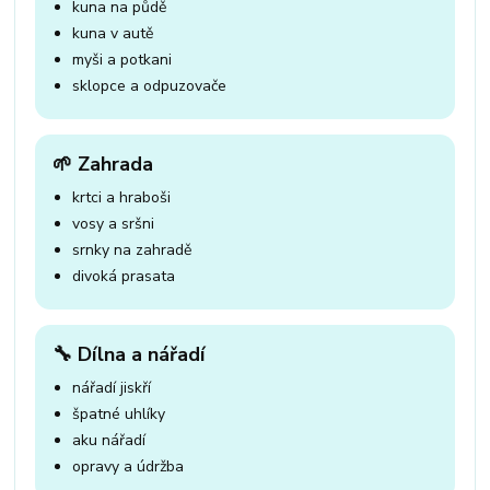
kuna na půdě
kuna v autě
myši a potkani
sklopce a odpuzovače
🌱 Zahrada
krtci a hraboši
vosy a sršni
srnky na zahradě
divoká prasata
🔧 Dílna a nářadí
nářadí jiskří
špatné uhlíky
aku nářadí
opravy a údržba