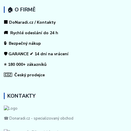
🏠 O FIRMĚ
🏢 DoNaradi.cz / Kontakty
🚚 Rychlé odeslání do 24 h
🔒 Bezpečný nákup
🛡️ GARANCE ✔ 14 dní na vrácení
⭐ 180 000+ zákazníků
🇨🇿 Český prodejce
KONTAKTY
☎ Donaradi.cz - specializovaný obchod