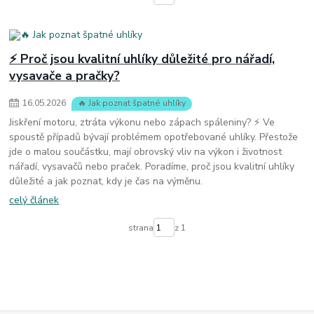
⚡ Proč jsou kvalitní uhlíky důležité pro nářadí,
vysavače a pračky?
16
.
05
.
2026
🔥 Jak poznat špatné uhlíky
Jiskření motoru, ztráta výkonu nebo zápach spáleniny? ⚡ Ve
spoustě případů bývají problémem opotřebované uhlíky. Přestože
jde o malou součástku, mají obrovský vliv na výkon i životnost
nářadí, vysavačů nebo praček. Poradíme, proč jsou kvalitní uhlíky
důležité a jak poznat, kdy je čas na výměnu.
celý článek
strana
z 1