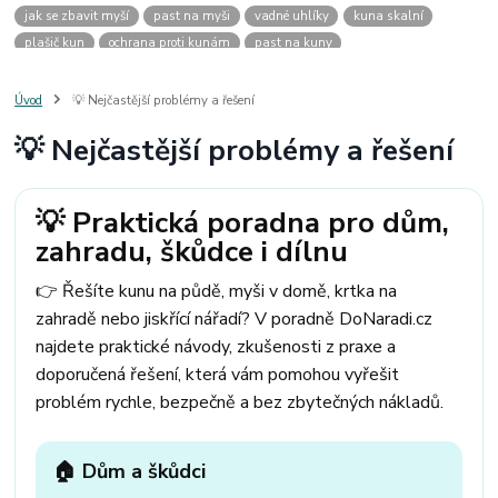
jak se zbavit myší
past na myši
vadné uhlíky
kuna skalní
plašič kun
ochrana proti kunám
past na kuny
jak vyhnat kunu z auta
plašič kun do auta
jak ulovit kunu
past na kunu
myši v domě
odpuzovač myší
jak se zbavit vos
Úvod
💡 Nejčastější problémy a řešení
odpuzovač vos
likvidace vos
pasti na myši
kuna
klíště
💡 Nejčastější problémy a řešení
štěnice
štěnice v hotelu
jak se zbavit kuny
kuna ve střeše
pachový ohradník na kuny
jak vyhnat kunu ze střechy
pachový odpuzovač kun
mravenci na zahradě
jak se zbavit mravenců
💡 Praktická poradna pro dům,
mravenci a mšice
uhlíky do nářadí
uhlíky do nařadí
zahradu, škůdce i dílnu
uhlíky do vysavače
uhlíky do pračky
uhlíky do
uhlíky bosch
uhlíky parkside
uhlíky ferm
uhlíky makita
uhlíkové kartáče
👉 Řešíte kunu na půdě, myši v domě, krtka na
kde sehnat uhlíky
kde koupit uhlíky
zahradě nebo jiskřící nářadí? V poradně DoNaradi.cz
najdete praktické návody, zkušenosti z praxe a
doporučená řešení, která vám pomohou vyřešit
problém rychle, bezpečně a bez zbytečných nákladů.
🏠 Dům a škůdci