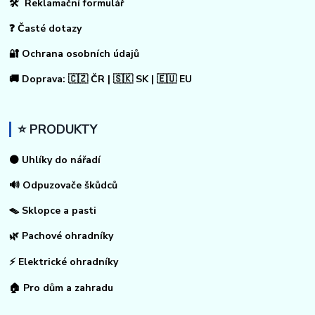
🛠 Reklamační formulář
❓ Časté dotazy
🔐 Ochrana osobních údajů
🚚 Doprava: 🇨🇿 ČR | 🇸🇰 SK | 🇪🇺 EU
⭐ PRODUKTY
⚫ Uhlíky do nářadí
🔊 Odpuzovače škůdců
🪤 Sklopce a pasti
🌿 Pachové ohradníky
⚡
Elektrické ohradníky
🏠
Pro dům a zahradu