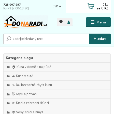
0
ks
728 007 997
CZK
za
0 Kč
Po-Pá |7:00-13:30|
Menu
Hledat
Kategorie blogu
🏠 Kuna v domě a na půdě
🚗 Kuna v autě
🪤 Jak bezpečně chytit kunu
🐭 Myši a potkani
🌱 Krtci a zahradní škůdci
🐝 Vosy, sršni a hmyz