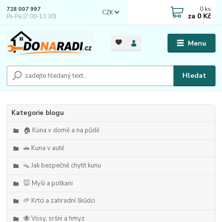
0
ks
728 007 997
CZK
za
0 Kč
Po-Pá |7:00-13:30|
Menu
Hledat
Kategorie blogu
🏠 Kuna v domě a na půdě
🚗 Kuna v autě
🪤 Jak bezpečně chytit kunu
🐭 Myši a potkani
🌱 Krtci a zahradní škůdci
🐝 Vosy, sršni a hmyz