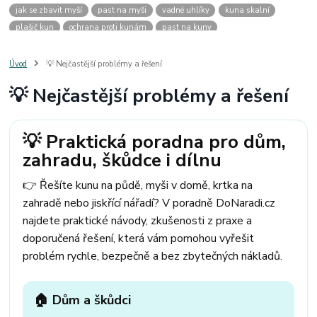
jak se zbavit myší
past na myši
vadné uhlíky
kuna skalní
plašič kun
ochrana proti kunám
past na kuny
jak vyhnat kunu z auta
plašič kun do auta
jak ulovit kunu
past na kunu
myši v domě
odpuzovač myší
jak se zbavit vos
Úvod
💡 Nejčastější problémy a řešení
odpuzovač vos
likvidace vos
pasti na myši
kuna
klíště
💡 Nejčastější problémy a řešení
štěnice
štěnice v hotelu
jak se zbavit kuny
kuna ve střeše
pachový ohradník na kuny
jak vyhnat kunu ze střechy
pachový odpuzovač kun
mravenci na zahradě
jak se zbavit mravenců
💡 Praktická poradna pro dům,
mravenci a mšice
uhlíky do nářadí
uhlíky do nařadí
zahradu, škůdce i dílnu
uhlíky do vysavače
uhlíky do pračky
uhlíky do
uhlíky bosch
uhlíky parkside
uhlíky ferm
uhlíky makita
uhlíkové kartáče
👉 Řešíte kunu na půdě, myši v domě, krtka na
kde sehnat uhlíky
kde koupit uhlíky
zahradě nebo jiskřící nářadí? V poradně DoNaradi.cz
najdete praktické návody, zkušenosti z praxe a
doporučená řešení, která vám pomohou vyřešit
problém rychle, bezpečně a bez zbytečných nákladů.
🏠 Dům a škůdci