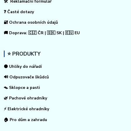
🛠 Reklamační formulář
❓ Časté dotazy
🔐 Ochrana osobních údajů
🚚 Doprava: 🇨🇿 ČR | 🇸🇰 SK | 🇪🇺 EU
⭐ PRODUKTY
⚫ Uhlíky do nářadí
🔊 Odpuzovače škůdců
🪤 Sklopce a pasti
🌿 Pachové ohradníky
⚡
Elektrické ohradníky
🏠
Pro dům a zahradu