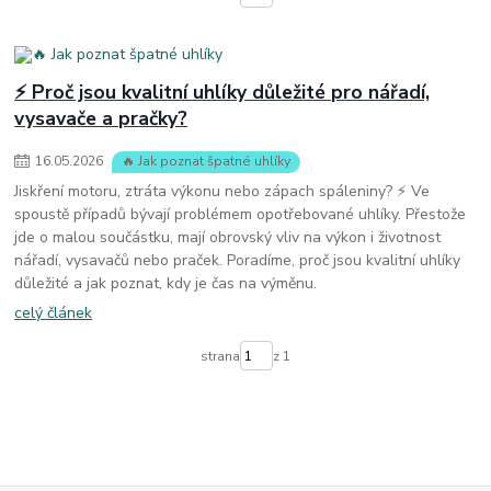
⚡ Proč jsou kvalitní uhlíky důležité pro nářadí,
vysavače a pračky?
16
.
05
.
2026
🔥 Jak poznat špatné uhlíky
Jiskření motoru, ztráta výkonu nebo zápach spáleniny? ⚡ Ve
spoustě případů bývají problémem opotřebované uhlíky. Přestože
jde o malou součástku, mají obrovský vliv na výkon i životnost
nářadí, vysavačů nebo praček. Poradíme, proč jsou kvalitní uhlíky
důležité a jak poznat, kdy je čas na výměnu.
celý článek
strana
z 1