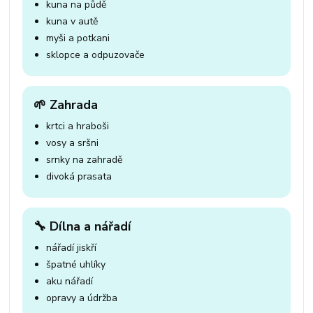
kuna na půdě
kuna v autě
myši a potkani
sklopce a odpuzovače
🌱 Zahrada
krtci a hraboši
vosy a sršni
srnky na zahradě
divoká prasata
🔧 Dílna a nářadí
nářadí jiskří
špatné uhlíky
aku nářadí
opravy a údržba