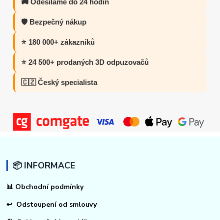
🚚 Odesíláme do 24 hodin
🛡️ Bezpečný nákup
⭐ 180 000+ zákazníků
⭐ 24 500+ prodaných 3D odpuzovačů
🇨🇿 Český specialista
📦 INFORMACE
📊
Obchodní podmínky
↩
Odstoupení od smlouvy