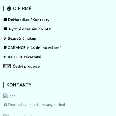
🏠 O FIRMĚ
🏢 DoNaradi.cz / Kontakty
🚚 Rychlé odeslání do 24 h
🔒 Bezpečný nákup
🛡️ GARANCE ✔ 14 dní na vrácení
⭐ 180 000+ zákazníků
🇨🇿 Český prodejce
KONTAKTY
☎ Donaradi.cz - specializovaný obchod