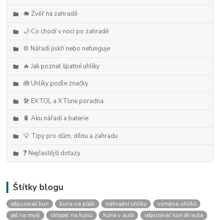
🐗 Zvěř na zahradě
🌙 Co chodí v noci po zahradě
⚙️ Nářadí jiskří nebo nefunguje
🔥 Jak poznat špatné uhlíky
🧰 Uhlíky podle značky
🛠️ EXTOL a XTline poradna
🔋 Aku nářadí a baterie
💡 Tipy pro dům, dílnu a zahradu
❓ Nejčastější dotazy
Štítky blogu
odpuzovač kun
kuna na půdě
náhradní uhlíky
výměna uhlíků
jed na myši
sklopec na kunu
kuna v autě
odpuzovač kun do auta