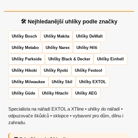
🛠 Nejhledanější uhlíky podle značky
Uhlíky Bosch
Uhlíky Makita
Uhlíky DeWalt
Uhlíky Metabo
Uhlíky Narex
Uhlíky Hilti
Uhlíky Parkside
Uhlíky Black & Decker
Uhlíky Einhell
Uhlíky Hikoki
Uhlíky Ryobi
Uhlíky Festool
Uhlíky Milwaukee
Uhlíky Skil
Uhlíky EXTOL
Uhlíky Güde
Uhlíky Hitachi
Uhlíky AEG
Specialista na nářadí EXTOL a XTline • uhlíky do nářadí •
odpuzovače škůdců • sklopce • vybavení pro dům, dílnu i
zahradu.