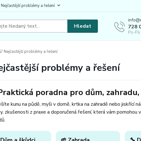
 Nejčastější problémy a řešení
info@
Hledat
728 
Po-Pá 
 Nejčastější problémy a řešení
ejčastější problémy a řešení
Praktická poradna pro dům, zahradu, 
šíte kunu na půdě, myši v domě, krtka na zahradě nebo jiskřící n
y, zkušenosti z praxe a doporučená řešení, která vám pomohou v
dů.
 Dům a škůdci
🌱 Zahrada
🔧 D