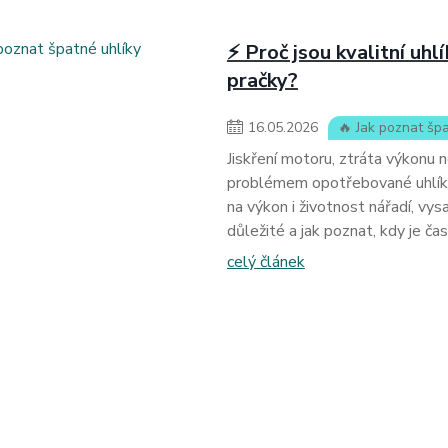
⚡ Proč jsou kvalitní uhl
pračky?
16
.
05
.
2026
🔥 Jak poznat špa
Jiskření motoru, ztráta výkonu 
problémem opotřebované uhlíky.
na výkon i životnost nářadí, vys
důležité a jak poznat, kdy je ča
celý článek