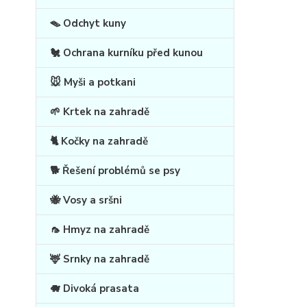
🪤 Odchyt kuny
🐔 Ochrana kurníku před kunou
🐭 Myši a potkani
🌱 Krtek na zahradě
🐈 Kočky na zahradě
🐕 Řešení problémů se psy
🐝 Vosy a sršni
🦟 Hmyz na zahradě
🦌 Srnky na zahradě
🐗 Divoká prasata