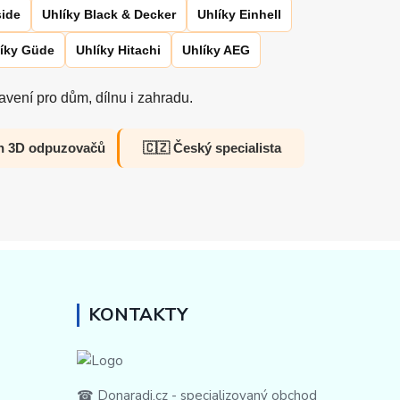
side
Uhlíky Black & Decker
Uhlíky Einhell
íky Güde
Uhlíky Hitachi
Uhlíky AEG
vení pro dům, dílnu i zahradu.
h 3D odpuzovačů
🇨🇿 Český specialista
KONTAKTY
☎ Donaradi.cz - specializovaný obchod