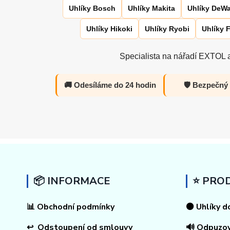
Uhlíky Bosch
Uhlíky Makita
Uhlíky DeWa
Uhlíky Hikoki
Uhlíky Ryobi
Uhlíky 
Specialista na nářadí EXTOL a
🚚 Odesíláme do 24 hodin
🛡️ Bezpečný
📦 INFORMACE
⭐ PRO
📊
Obchodní podmínky
⚫ Uhlíky d
↩
Odstoupení od smlouvy
🔊 Odpuzo