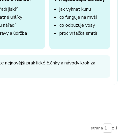
adí jiskří
jak vyhnat kunu
atné uhlíky
co funguje na myši
u nářadí
co odpuzuje vosy
ravy a údržba
proč vrtačka smrdí
e nejnovější praktické články a návody krok za
strana
z 1