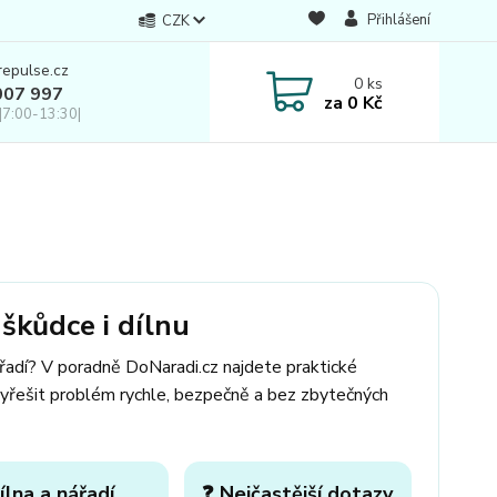
Přihlášení
CZK
repulse.cz
0
ks
007 997
za
0 Kč
|7:00-13:30|
škůdce i dílnu
ářadí? V poradně DoNaradi.cz najdete praktické
yřešit problém rychle, bezpečně a bez zbytečných
ílna a nářadí
❓ Nejčastější dotazy