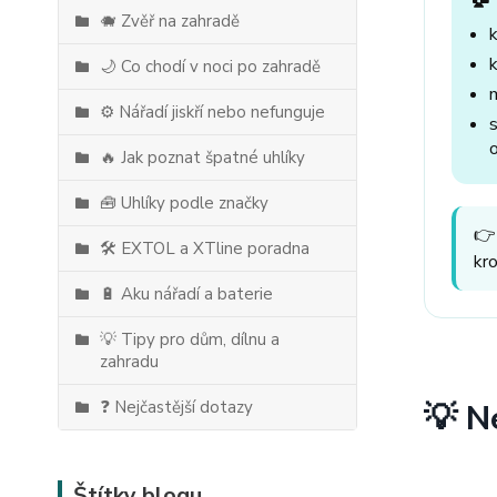
🐗 Zvěř na zahradě
🌙 Co chodí v noci po zahradě
⚙️ Nářadí jiskří nebo nefunguje
🔥 Jak poznat špatné uhlíky
🧰 Uhlíky podle značky
👉
🛠️ EXTOL a XTline poradna
kr
🔋 Aku nářadí a baterie
💡 Tipy pro dům, dílnu a
zahradu
❓ Nejčastější dotazy
💡 N
Štítky blogu