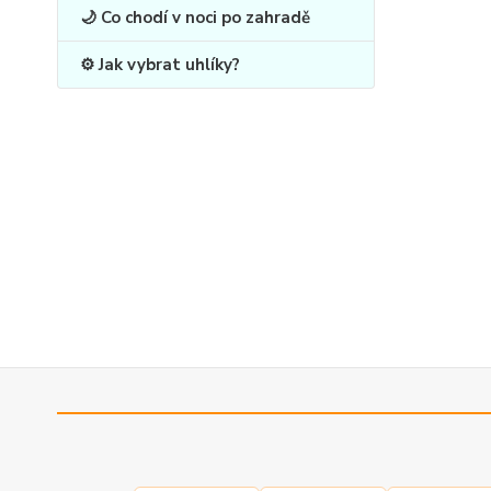
🌙 Co chodí v noci po zahradě
⚙️ Jak vybrat uhlíky?