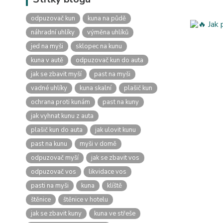
odpuzovač kun
kuna na půdě
náhradní uhlíky
výměna uhlíků
jed na myši
sklopec na kunu
kuna v autě
odpuzovač kun do auta
jak se zbavit myší
past na myši
vadné uhlíky
kuna skalní
plašič kun
ochrana proti kunám
past na kuny
jak vyhnat kunu z auta
plašič kun do auta
jak ulovit kunu
past na kunu
myši v domě
odpuzovač myší
jak se zbavit vos
odpuzovač vos
likvidace vos
pasti na myši
kuna
klíště
štěnice
štěnice v hotelu
jak se zbavit kuny
kuna ve střeše