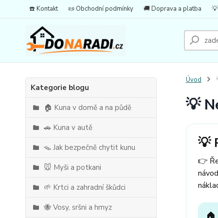
☎️ Kontakt
📜 Obchodní podmínky
🚚 Doprava a platba
💡
Úvod

Kategorie blogu
💡 N
🏠 Kuna v domě a na půdě
🚗 Kuna v autě
💡 
🪤 Jak bezpečně chytit kunu
👉 Ře
🐭 Myši a potkani
návod
nákla
🌱 Krtci a zahradní škůdci
🐝 Vosy, sršni a hmyz
🏠