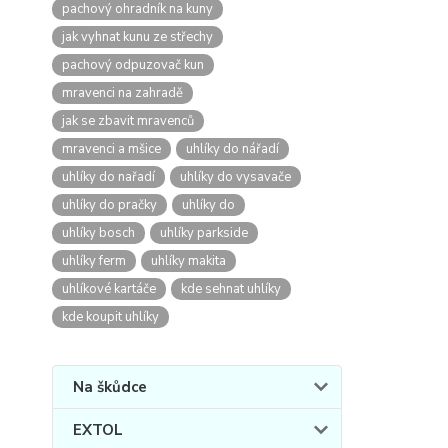
pachový ohradník na kuny
jak vyhnat kunu ze střechy
pachový odpuzovač kun
mravenci na zahradě
jak se zbavit mravenců
mravenci a mšice
uhlíky do nářadí
uhlíky do nařadí
uhlíky do vysavače
uhlíky do pračky
uhlíky do
uhlíky bosch
uhlíky parkside
uhlíky ferm
uhlíky makita
uhlíkové kartáče
kde sehnat uhlíky
kde koupit uhlíky
Na škůdce
EXTOL