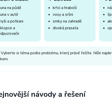
kuna na půdě
krtci a hraboši
nář
kuna v autě
vosy a sršni
šp
myši a potkani
srnky na zahradě
ak
sklopce a
divoká prasata
op
odpuzovače
 Vyberte si téma podle problému, který právě řešíte. Níže najdet
okem.
ejnovější návody a řešení