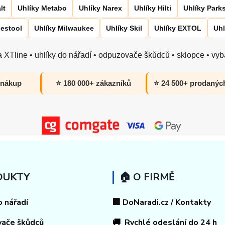
lt
Uhlíky Metabo
Uhlíky Narex
Uhlíky Hilti
Uhlíky Park
Festool
Uhlíky Milwaukee
Uhlíky Skil
Uhlíky EXTOL
Uhl
 XTline • uhlíky do nářadí • odpuzovače škůdců • sklopce • vyba
 nákup
⭐ 180 000+ zákazníků
⭐ 24 500+ prodanýc
DUKTY
🏠 O FIRMĚ
o nářadí
🏢 DoNaradi.cz / Kontakty
vače škůdců
🚚 Rychlé odeslání do 24 h