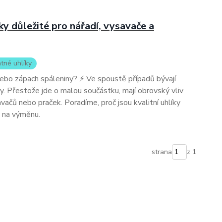
íky důležité pro nářadí, vysavače a
tné uhlíky
nebo zápach spáleniny? ⚡ Ve spoustě případů bývají
 Přestože jde o malou součástku, mají obrovský vliv
avačů nebo praček. Poradíme, proč jsou kvalitní uhlíky
s na výměnu.
strana
z 1