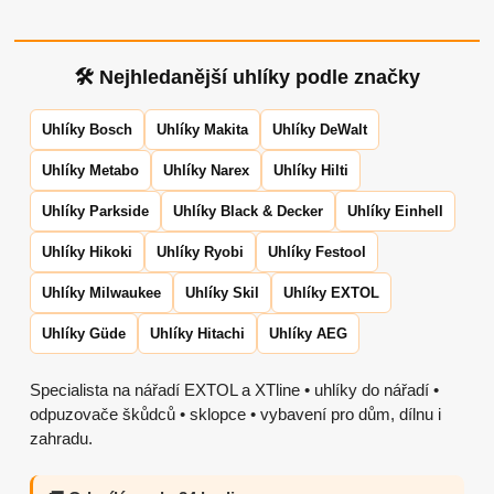
🛠 Nejhledanější uhlíky podle značky
Uhlíky Bosch
Uhlíky Makita
Uhlíky DeWalt
Uhlíky Metabo
Uhlíky Narex
Uhlíky Hilti
Uhlíky Parkside
Uhlíky Black & Decker
Uhlíky Einhell
Uhlíky Hikoki
Uhlíky Ryobi
Uhlíky Festool
Uhlíky Milwaukee
Uhlíky Skil
Uhlíky EXTOL
Uhlíky Güde
Uhlíky Hitachi
Uhlíky AEG
Specialista na nářadí EXTOL a XTline • uhlíky do nářadí •
odpuzovače škůdců • sklopce • vybavení pro dům, dílnu i
zahradu.