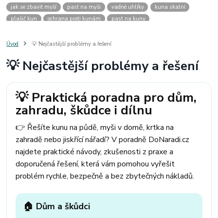
jak se zbavit myší
past na myši
vadné uhlíky
kuna skalní
plašič kun
ochrana proti kunám
past na kuny
jak vyhnat kunu z auta
plašič kun do auta
jak ulovit kunu
past na kunu
myši v domě
odpuzovač myší
jak se zbavit vos
Úvod
💡 Nejčastější problémy a řešení
odpuzovač vos
likvidace vos
pasti na myši
kuna
klíště
💡 Nejčastější problémy a řešení
štěnice
štěnice v hotelu
jak se zbavit kuny
kuna ve střeše
pachový ohradník na kuny
jak vyhnat kunu ze střechy
pachový odpuzovač kun
mravenci na zahradě
jak se zbavit mravenců
💡 Praktická poradna pro dům,
mravenci a mšice
uhlíky do nářadí
uhlíky do nařadí
zahradu, škůdce i dílnu
uhlíky do vysavače
uhlíky do pračky
uhlíky do
uhlíky bosch
uhlíky parkside
uhlíky ferm
uhlíky makita
uhlíkové kartáče
👉 Řešíte kunu na půdě, myši v domě, krtka na
kde sehnat uhlíky
kde koupit uhlíky
zahradě nebo jiskřící nářadí? V poradně DoNaradi.cz
najdete praktické návody, zkušenosti z praxe a
doporučená řešení, která vám pomohou vyřešit
problém rychle, bezpečně a bez zbytečných nákladů.
🏠 Dům a škůdci