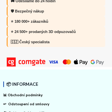
🚚 Odesíláme do 24 hodin
🛡️ Bezpečný nákup
⭐ 180 000+ zákazníků
⭐ 24 500+ prodaných 3D odpuzovačů
🇨🇿 Český specialista
📦 INFORMACE
📊
Obchodní podmínky
↩
Odstoupení od smlouvy