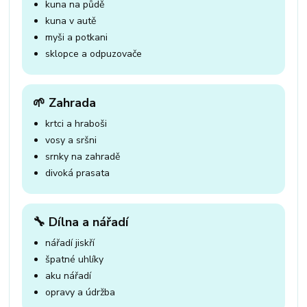
kuna na půdě
kuna v autě
myši a potkani
sklopce a odpuzovače
🌱 Zahrada
krtci a hraboši
vosy a sršni
srnky na zahradě
divoká prasata
🔧 Dílna a nářadí
nářadí jiskří
špatné uhlíky
aku nářadí
opravy a údržba