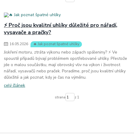
⚡ Proč jsou kvalitní uhlíky důležité pro nářadí,
vysavače a pračky?
16
.
05
.
2026
🔥 Jak poznat špatné uhlíky
Jiskření motoru, ztráta výkonu nebo zápach spáleniny? ⚡ Ve
spoustě případů bývají problémem opotřebované uhlíky. Přestože
jde o malou součástku, mají obrovský vliv na výkon i životnost
nářadí, vysavačů nebo praček. Poradíme, proč jsou kvalitní uhlíky
důležité a jak poznat, kdy je čas na výměnu.
celý článek
strana
z 1