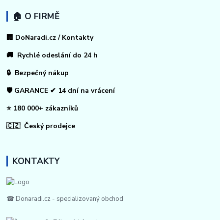
🏠 O FIRMĚ
🏢 DoNaradi.cz / Kontakty
🚚 Rychlé odeslání do 24 h
🔒 Bezpečný nákup
🛡️ GARANCE ✔ 14 dní na vrácení
⭐ 180 000+ zákazníků
🇨🇿 Český prodejce
KONTAKTY
☎ Donaradi.cz - specializovaný obchod