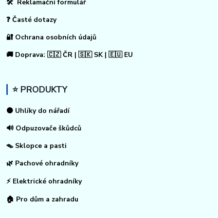
🛠 Reklamační formulář
❓ Časté dotazy
🔐 Ochrana osobních údajů
🚚 Doprava: 🇨🇿 ČR | 🇸🇰 SK | 🇪🇺 EU
⭐ PRODUKTY
⚫ Uhlíky do nářadí
🔊 Odpuzovače škůdců
🪤 Sklopce a pasti
🌿 Pachové ohradníky
⚡
Elektrické ohradníky
🏠
Pro dům a zahradu