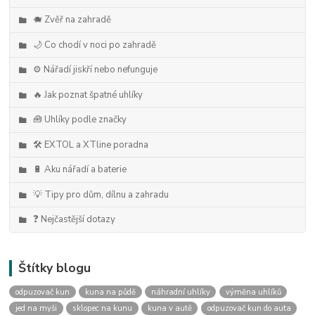
🐗 Zvěř na zahradě
🌙 Co chodí v noci po zahradě
⚙️ Nářadí jiskří nebo nefunguje
🔥 Jak poznat špatné uhlíky
🧰 Uhlíky podle značky
🛠️ EXTOL a XTline poradna
🔋 Aku nářadí a baterie
💡 Tipy pro dům, dílnu a zahradu
❓ Nejčastější dotazy
Štítky blogu
odpuzovač kun
kuna na půdě
náhradní uhlíky
výměna uhlíků
jed na myši
sklopec na kunu
kuna v autě
odpuzovač kun do auta