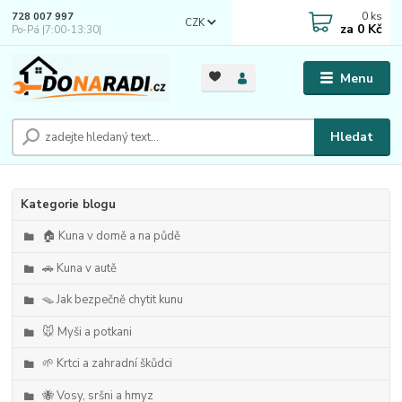
0
ks
728 007 997
CZK
za
0 Kč
Po-Pá |7:00-13:30|
Menu
Hledat
Kategorie blogu
🏠 Kuna v domě a na půdě
🚗 Kuna v autě
🪤 Jak bezpečně chytit kunu
🐭 Myši a potkani
🌱 Krtci a zahradní škůdci
🐝 Vosy, sršni a hmyz