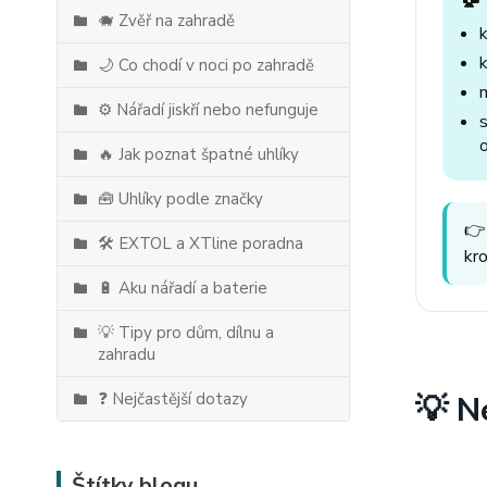
🐗 Zvěř na zahradě
🌙 Co chodí v noci po zahradě
⚙️ Nářadí jiskří nebo nefunguje
🔥 Jak poznat špatné uhlíky
🧰 Uhlíky podle značky
👉
🛠️ EXTOL a XTline poradna
kr
🔋 Aku nářadí a baterie
💡 Tipy pro dům, dílnu a
zahradu
❓ Nejčastější dotazy
💡 N
Štítky blogu