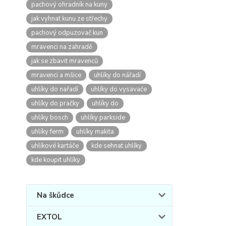
pachový ohradník na kuny
jak vyhnat kunu ze střechy
pachový odpuzovač kun
mravenci na zahradě
jak se zbavit mravenců
mravenci a mšice
uhlíky do nářadí
uhlíky do nařadí
uhlíky do vysavače
uhlíky do pračky
uhlíky do
uhlíky bosch
uhlíky parkside
uhlíky ferm
uhlíky makita
uhlíkové kartáče
kde sehnat uhlíky
kde koupit uhlíky
Na škůdce
EXTOL