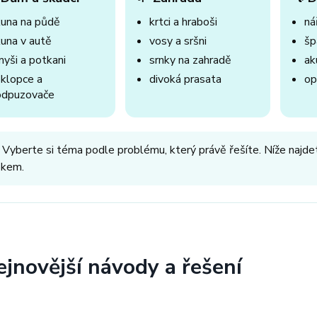
kuna na půdě
krtci a hraboši
nář
kuna v autě
vosy a sršni
šp
myši a potkani
srnky na zahradě
ak
sklopce a
divoká prasata
op
odpuzovače
 Vyberte si téma podle problému, který právě řešíte. Níže najdet
okem.
ejnovější návody a řešení