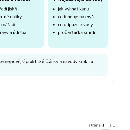
adí jiskří
jak vyhnat kunu
atné uhlíky
co funguje na myši
u nářadí
co odpuzuje vosy
ravy a údržba
proč vrtačka smrdí
e nejnovější praktické články a návody krok za
strana
z 1