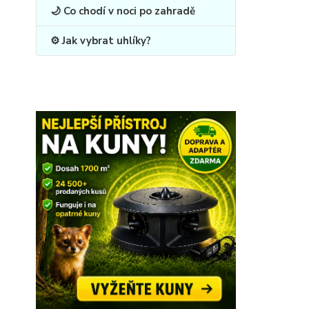
🌙 Co chodí v noci po zahradě
⚙️ Jak vybrat uhlíky?