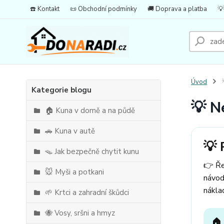
☎️ Kontakt
📜 Obchodní podmínky
🚚 Doprava a platba
💡
Úvod

Kategorie blogu
💡 N
🏠 Kuna v domě a na půdě
🚗 Kuna v autě
💡 
🪤 Jak bezpečně chytit kunu
👉 Ře
🐭 Myši a potkani
návod
nákla
🌱 Krtci a zahradní škůdci
🐝 Vosy, sršni a hmyz
🏠