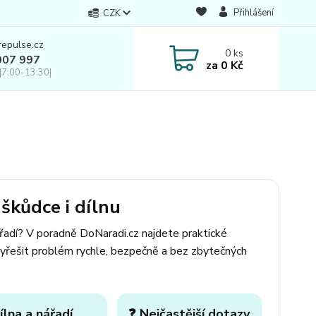
Přihlášení
CZK
repulse.cz
0
ks
007 997
za
0 Kč
|7:00-13:30|
škůdce i dílnu
ářadí? V poradně DoNaradi.cz najdete praktické
yřešit problém rychle, bezpečně a bez zbytečných
ílna a nářadí
❓ Nejčastější dotazy