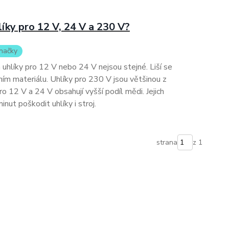
hlíky pro 12 V, 24 V a 230 V?
značky
 uhlíky pro 12 V nebo 24 V nejsou stejné. Liší se
ním materiálu. Uhlíky pro 230 V jsou většinou z
ro 12 V a 24 V obsahují vyšší podíl mědi. Jejich
ut poškodit uhlíky i stroj.
strana
z 1