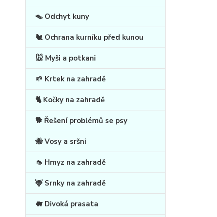
🪤 Odchyt kuny
🐔 Ochrana kurníku před kunou
🐭 Myši a potkani
🌱 Krtek na zahradě
🐈 Kočky na zahradě
🐕 Řešení problémů se psy
🐝 Vosy a sršni
🦟 Hmyz na zahradě
🦌 Srnky na zahradě
🐗 Divoká prasata