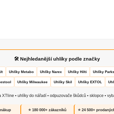
🛠 Nejhledanější uhlíky podle značky
lt
Uhlíky Metabo
Uhlíky Narex
Uhlíky Hilti
Uhlíky Park
Festool
Uhlíky Milwaukee
Uhlíky Skil
Uhlíky EXTOL
Uhl
 XTline • uhlíky do nářadí • odpuzovače škůdců • sklopce • vyba
 nákup
⭐ 180 000+ zákazníků
⭐ 24 500+ prodanýc