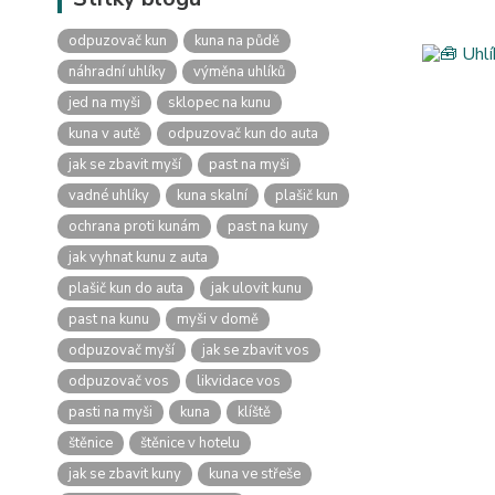
odpuzovač kun
kuna na půdě
náhradní uhlíky
výměna uhlíků
jed na myši
sklopec na kunu
kuna v autě
odpuzovač kun do auta
jak se zbavit myší
past na myši
vadné uhlíky
kuna skalní
plašič kun
ochrana proti kunám
past na kuny
jak vyhnat kunu z auta
plašič kun do auta
jak ulovit kunu
past na kunu
myši v domě
odpuzovač myší
jak se zbavit vos
odpuzovač vos
likvidace vos
pasti na myši
kuna
klíště
štěnice
štěnice v hotelu
jak se zbavit kuny
kuna ve střeše