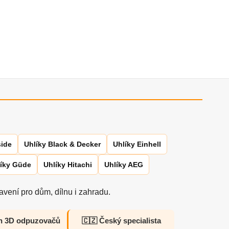
side
Uhlíky Black & Decker
Uhlíky Einhell
íky Güde
Uhlíky Hitachi
Uhlíky AEG
vení pro dům, dílnu i zahradu.
h 3D odpuzovačů
🇨🇿 Český specialista