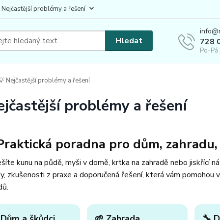
 Nejčastější problémy a řešení
info@
Hledat
728 
Po-Pá 
 Nejčastější problémy a řešení
ejčastější problémy a řešení
Praktická poradna pro dům, zahradu, 
šíte kunu na půdě, myši v domě, krtka na zahradě nebo jiskřící n
y, zkušenosti z praxe a doporučená řešení, která vám pomohou v
dů.
 Dům a škůdci
🌱 Zahrada
🔧 D