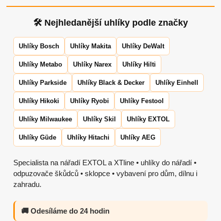
🛠 Nejhledanější uhlíky podle značky
Uhlíky Bosch
Uhlíky Makita
Uhlíky DeWalt
Uhlíky Metabo
Uhlíky Narex
Uhlíky Hilti
Uhlíky Parkside
Uhlíky Black & Decker
Uhlíky Einhell
Uhlíky Hikoki
Uhlíky Ryobi
Uhlíky Festool
Uhlíky Milwaukee
Uhlíky Skil
Uhlíky EXTOL
Uhlíky Güde
Uhlíky Hitachi
Uhlíky AEG
Specialista na nářadí EXTOL a XTline • uhlíky do nářadí •
odpuzovače škůdců • sklopce • vybavení pro dům, dílnu i
zahradu.
🚚 Odesíláme do 24 hodin