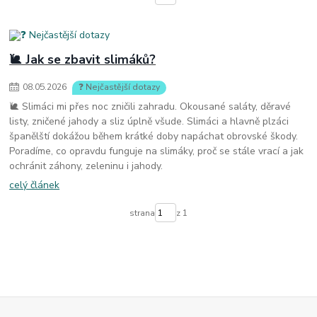
🐌 Jak se zbavit slimáků?
08
.
05
.
2026
❓ Nejčastější dotazy
🐌 Slimáci mi přes noc zničili zahradu. Okousané saláty, děravé
listy, zničené jahody a sliz úplně všude. Slimáci a hlavně plzáci
španělští dokážou během krátké doby napáchat obrovské škody.
Poradíme, co opravdu funguje na slimáky, proč se stále vrací a jak
ochránit záhony, zeleninu i jahody.
celý článek
strana
z 1