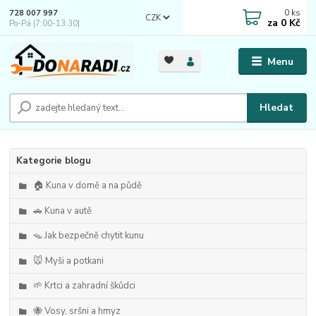
0
ks
728 007 997
CZK
za
0 Kč
Po-Pá |7:00-13:30|
Menu
Hledat
Kategorie blogu
🏠 Kuna v domě a na půdě
🚗 Kuna v autě
🪤 Jak bezpečně chytit kunu
🐭 Myši a potkani
🌱 Krtci a zahradní škůdci
🐝 Vosy, sršni a hmyz