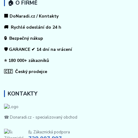
🏠 O FIRMĚ
🏢 DoNaradi.cz / Kontakty
🚚 Rychlé odeslání do 24 h
🔒 Bezpečný nákup
🛡️ GARANCE ✔ 14 dní na vrácení
⭐ 180 000+ zákazníků
🇨🇿 Český prodejce
KONTAKTY
☎ Donaradi.cz - specializovaný obchod
🙋 Zákaznická podpora