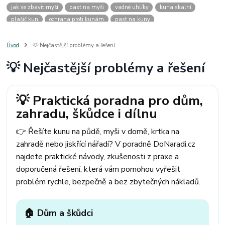
jak se zbavit myší
past na myši
vadné uhlíky
kuna skalní
plašič kun
ochrana proti kunám
past na kuny
jak vyhnat kunu z auta
plašič kun do auta
jak ulovit kunu
past na kunu
myši v domě
odpuzovač myší
jak se zbavit vos
Úvod
💡 Nejčastější problémy a řešení
odpuzovač vos
likvidace vos
pasti na myši
kuna
klíště
💡 Nejčastější problémy a řešení
štěnice
štěnice v hotelu
jak se zbavit kuny
kuna ve střeše
pachový ohradník na kuny
jak vyhnat kunu ze střechy
pachový odpuzovač kun
mravenci na zahradě
jak se zbavit mravenců
💡 Praktická poradna pro dům,
mravenci a mšice
uhlíky do nářadí
uhlíky do nařadí
zahradu, škůdce i dílnu
uhlíky do vysavače
uhlíky do pračky
uhlíky do
uhlíky bosch
uhlíky parkside
uhlíky ferm
uhlíky makita
uhlíkové kartáče
👉 Řešíte kunu na půdě, myši v domě, krtka na
kde sehnat uhlíky
kde koupit uhlíky
zahradě nebo jiskřící nářadí? V poradně DoNaradi.cz
najdete praktické návody, zkušenosti z praxe a
doporučená řešení, která vám pomohou vyřešit
problém rychle, bezpečně a bez zbytečných nákladů.
🏠 Dům a škůdci