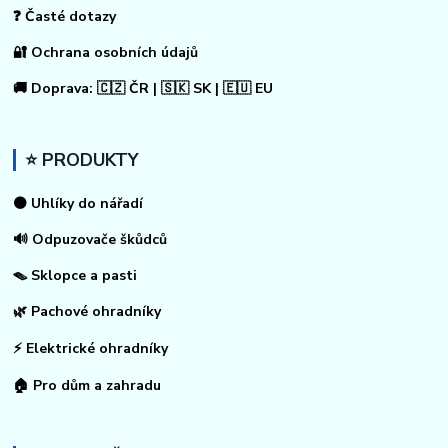
❓ Časté dotazy
🔐 Ochrana osobních údajů
🚚 Doprava: 🇨🇿 ČR | 🇸🇰 SK | 🇪🇺 EU
⭐ PRODUKTY
⚫ Uhlíky do nářadí
🔊 Odpuzovače škůdců
🪤 Sklopce a pasti
🌿 Pachové ohradníky
⚡
Elektrické ohradníky
🏠
Pro dům a zahradu