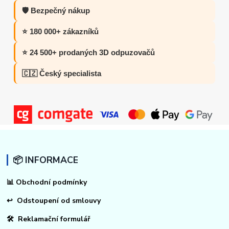
🛡️ Bezpečný nákup
⭐ 180 000+ zákazníků
⭐ 24 500+ prodaných 3D odpuzovačů
🇨🇿 Český specialista
📦 INFORMACE
📊
Obchodní podmínky
↩
Odstoupení od smlouvy
🛠 Reklamační formulář