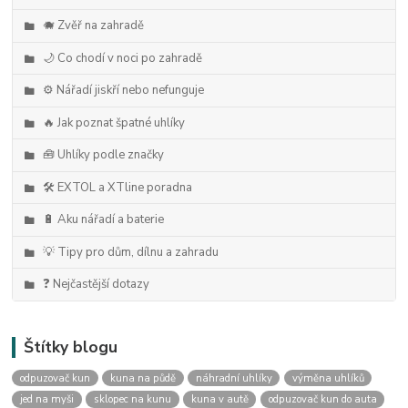
🐗 Zvěř na zahradě
🌙 Co chodí v noci po zahradě
⚙️ Nářadí jiskří nebo nefunguje
🔥 Jak poznat špatné uhlíky
🧰 Uhlíky podle značky
🛠️ EXTOL a XTline poradna
🔋 Aku nářadí a baterie
💡 Tipy pro dům, dílnu a zahradu
❓ Nejčastější dotazy
Štítky blogu
odpuzovač kun
kuna na půdě
náhradní uhlíky
výměna uhlíků
jed na myši
sklopec na kunu
kuna v autě
odpuzovač kun do auta