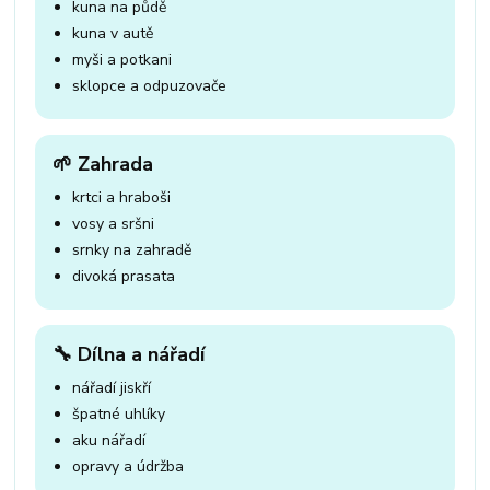
kuna na půdě
kuna v autě
myši a potkani
sklopce a odpuzovače
🌱 Zahrada
krtci a hraboši
vosy a sršni
srnky na zahradě
divoká prasata
🔧 Dílna a nářadí
nářadí jiskří
špatné uhlíky
aku nářadí
opravy a údržba